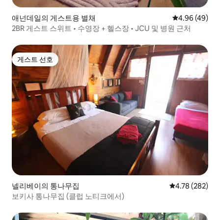
애넌데일의 게스트용 별채
평점 4.96점(5
4.96 (49)
2BR 게스트 스위트 • 수영장 + 헬스장 • JCU 및 병원 근처
게스트 선호
게스트 선호
넬리베이의 통나무집
평점 4.78점(5점
4.78 (282)
보키사 통나무집 (클럽 노티크에서)