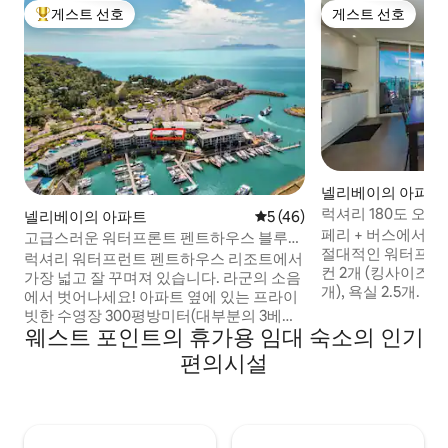
게스트 선호
게스트 선호
상위 게스트 선호
게스트 선호
넬리베이의 아파트
럭셔리 180도 오션뷰
넬리베이의 아파트
평점 5점(5점 만점), 후기 46
5 (46)
라비
페리 + 버스에서 도
고급스러운 워터프론트 펜트하우스 블루
절대적인 워터프론트
온 블루 리조트
럭셔리 워터프런트 펜트하우스 리조트에서
컨 2개 (킹사이즈 침대
가장 넓고 잘 꾸며져 있습니다. 라군의 소음
개), 욕실 2.5개.
에서 벗어나세요! 아파트 옆에 있는 프라이
바다 전망을 감상할 
빗한 수영장 300평방미터(대부분의 3베드
이블과 인피니티 풀
웨스트 포인트의 휴가용 임대 숙소의 인기
룸 147평방미터) 넓은 개방적인 거실 공간,
찾는 바다를 마주한
아파트를 둘러싼 발코니, 침실 4개, 욕실 3
편의시설
있는 파티오. 메인 침실에는 전용 파티오가
개 슈퍼마켓, 페리, 버스가 바로 근처에 있습
있습니다. 세탁기와
니다. 4 베드룸 3 욕실
도의 세탁물. 스타
메인 침실의 스마트 
는 추가 팽창식 KS