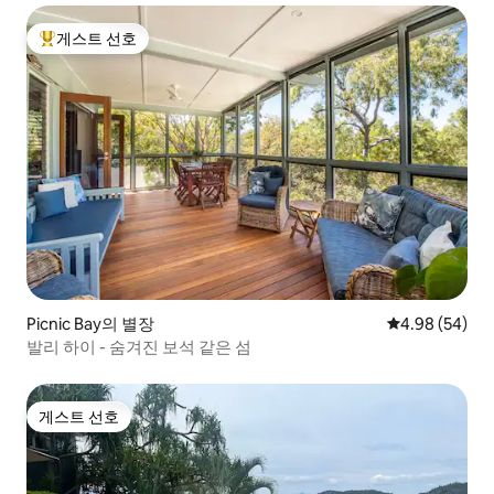
게스트 선호
상위 게스트 선호
Picnic Bay의 별장
평점 4.98점(5
4.98 (54)
발리 하이 - 숨겨진 보석 같은 섬
게스트 선호
게스트 선호