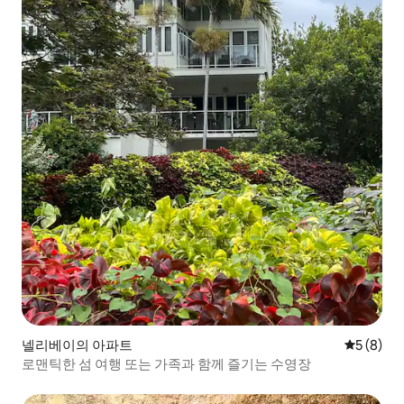
넬리베이의 아파트
평점 5점(
5 (8)
로맨틱한 섬 여행 또는 가족과 함께 즐기는 수영장