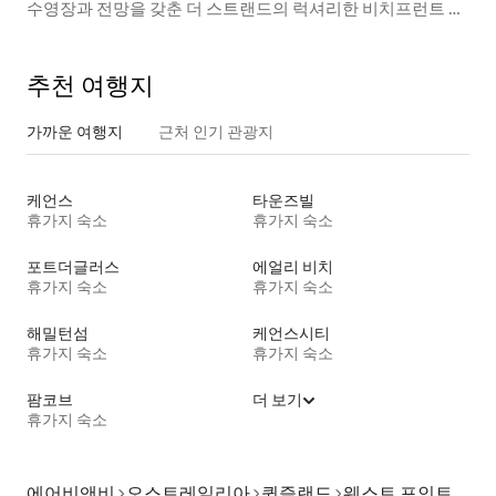
수영장과 전망을 갖춘 더 스트랜드의 럭셔리한 비치프런트 숙
소
추천 여행지
가까운 여행지
근처 인기 관광지
케언스
타운즈빌
휴가지 숙소
휴가지 숙소
포트더글러스
에얼리 비치
휴가지 숙소
휴가지 숙소
해밀턴섬
케언스시티
휴가지 숙소
휴가지 숙소
팜코브
더 보기
휴가지 숙소
에어비앤비
오스트레일리아
퀸즐랜드
웨스트 포인트