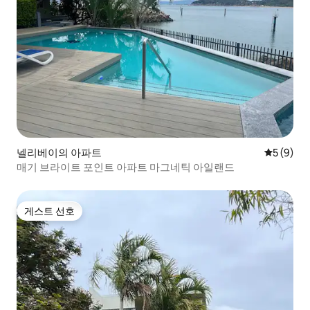
넬리베이의 아파트
평점 5점(
5 (9)
매기 브라이트 포인트 아파트 마그네틱 아일랜드
게스트 선호
게스트 선호