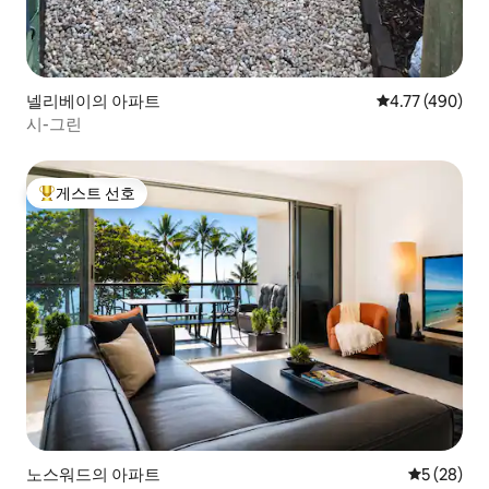
넬리베이의 아파트
평점 4.77점(5점
4.77 (490)
시-그린
게스트 선호
상위 게스트 선호
노스워드의 아파트
평점 5점(5
5 (28)