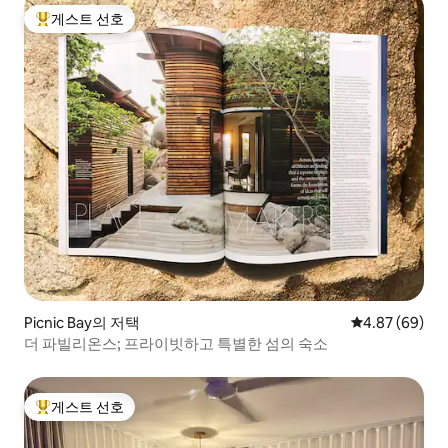
게스트 선호
상위 게스트 선호
Picnic Bay의 저택
평점 4.87점(5
4.87 (69)
더 파빌리온스; 프라이빗하고 특별한 섬의 숙소
게스트 선호
상위 게스트 선호