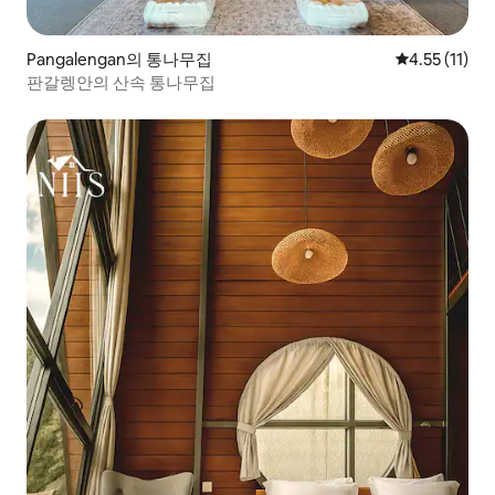
Pangalengan의 통나무집
평점 4.55점(
4.55 (11)
판갈렝안의 산속 통나무집