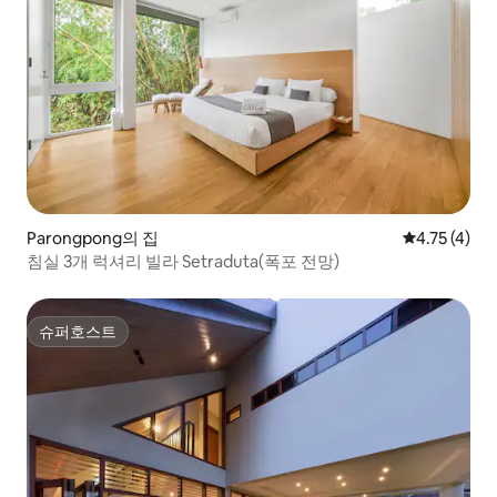
Parongpong의 집
평점 4.75점(
4.75 (4)
침실 3개 럭셔리 빌라 Setraduta(폭포 전망)
슈퍼호스트
슈퍼호스트