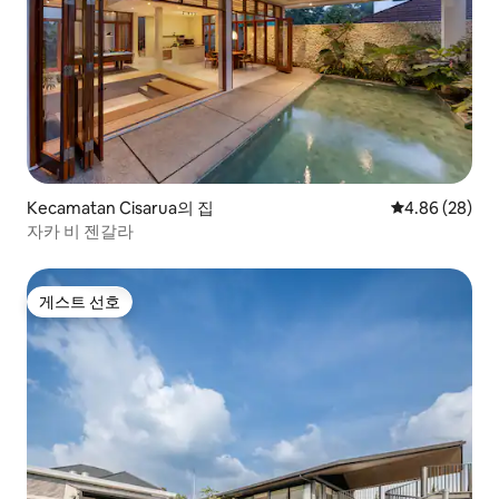
Kecamatan Cisarua의 집
평점 4.86점(5
4.86 (28)
자카 비 젠갈라
게스트 선호
게스트 선호