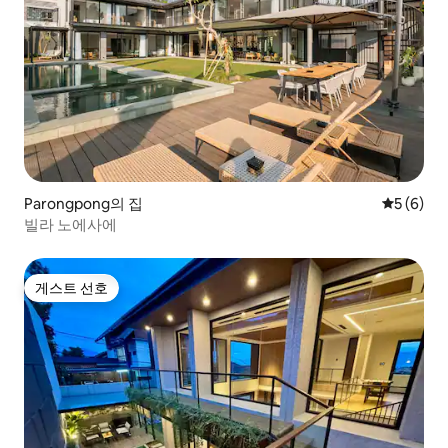
Parongpong의 집
평점 5점(
5 (6)
빌라 노에사에
게스트 선호
게스트 선호