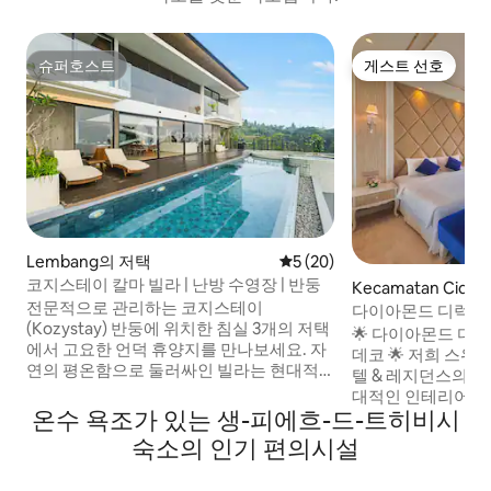
슈퍼호스트
게스트 선호
슈퍼호스트
게스트 선호
Lembang의 저택
평점 5점(5점 만점), 후기 20
5 (20)
코지스테이 칼마 빌라 | 난방 수영장 | 반둥
Kecamatan Cida
전문적으로 관리하는 코지스테이
트
다이아몬드 디럭스 
(Kozystay) 반둥에 위치한 침실 3개의 저택
코 | 다고 근처
🌟 다이아몬드 디
에서 고요한 언덕 휴양지를 만나보세요. 자
데코 🌟 저희 스위트는 아르데코 럭셔리 호
연의 평온함으로 둘러싸인 빌라는 현대적
텔 & 레지던스의 8
인 편안함과 소박한 매력이 어우러져 도시
대적인 인테리어와
에서 벗어나 휴식을 취하기에 이상적입니
온수 욕조가 있는 생-피에흐-드-트히비시
랑하며 최고의 럭셔
다. 평화로운 아침, 시원한 산 공기, 순수한
이 스위트는 멋진 
숙소의 인기 편의시설
휴식을 즐겨보세요. 게스트가 이용할 수 있
련된 거실과 전용 
는 숙소: + 디지털 체크인 + 전문적인 청소
니다. 위치는 다고