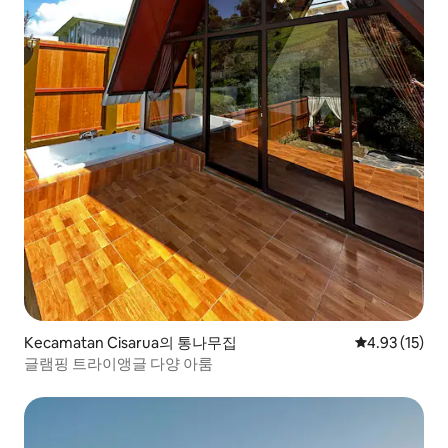
Kecamatan Cisarua의 통나무집
평점 4.93점(5
4.93 (15)
글램핑 트라이앵글 다양 아룸