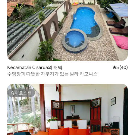
Kecamatan Cisarua의 저택
평점 5점(5
5 (40)
수영장과 따뜻한 자쿠지가 있는 빌라 하모니스
슈퍼호스트
슈퍼호스트