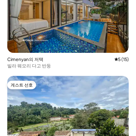
Cimenyan의 저택
평점 5점(5
5 (15)
빌라 웨모리 다고 반둥
게스트 선호
게스트 선호