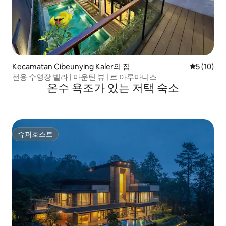
Kecamatan Cibeunying Kaler의 집
평점 5점(5
5 (10)
전용 수영장 빌라 | 마운틴 뷰 | 르 아루마니스
온수 욕조가 있는 저택 숙소
슈퍼호스트
슈퍼호스트