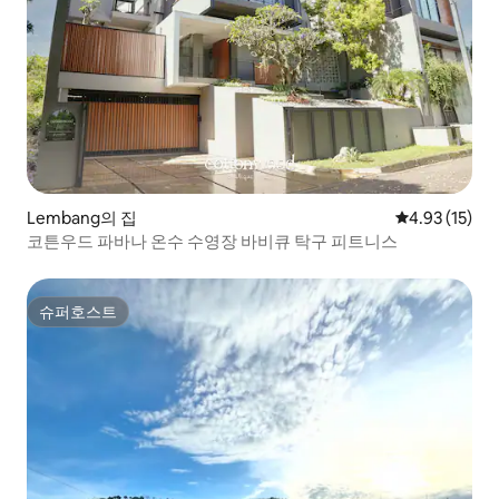
Lembang의 집
평점 4.93점(5
4.93 (15)
코튼우드 파바나 온수 수영장 바비큐 탁구 피트니스
슈퍼호스트
슈퍼호스트