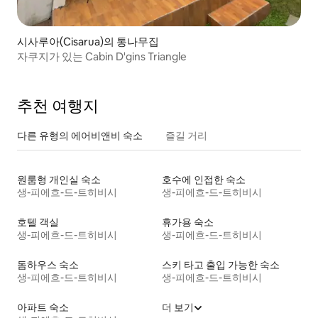
시사루아(Cisarua)의 통나무집
자쿠지가 있는 Cabin D'gins Triangle
추천 여행지
다른 유형의 에어비앤비 숙소
즐길 거리
원룸형 개인실 숙소
호수에 인접한 숙소
생-피에흐-드-트히비시
생-피에흐-드-트히비시
호텔 객실
휴가용 숙소
생-피에흐-드-트히비시
생-피에흐-드-트히비시
돔하우스 숙소
스키 타고 출입 가능한 숙소
생-피에흐-드-트히비시
생-피에흐-드-트히비시
아파트 숙소
더 보기