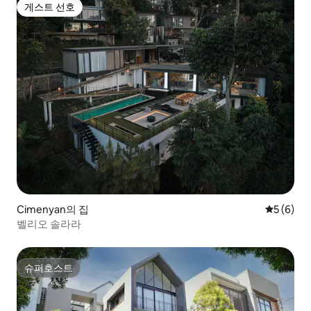
게스트 선호
게스트 선호
Cimenyan의 집
평점 5점(
5 (6)
벨리오 솔라라
슈퍼호스트
슈퍼호스트