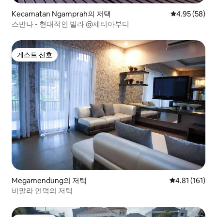
Kecamatan Ngamprah의 저택
평점 4.95점(5
4.95 (58)
스반나 - 현대적인 빌라 @세티아부디
게스트 선호
게스트 선호
Megamendung의 저택
평점 4.81점(5
4.81 (161)
비말라 언덕의 저택