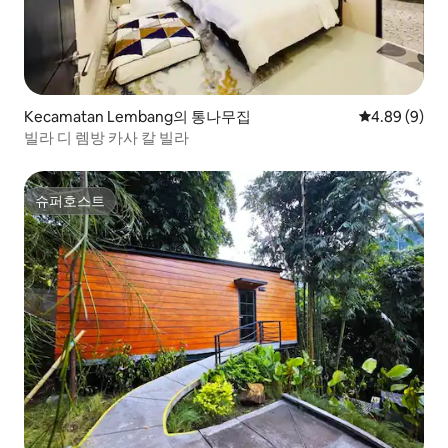
Kecamatan Lembang의 통나무집
평점 4.89점(
4.89 (9)
빌라 디 렘방 카사 칼 빌라
슈퍼호스트
슈퍼호스트