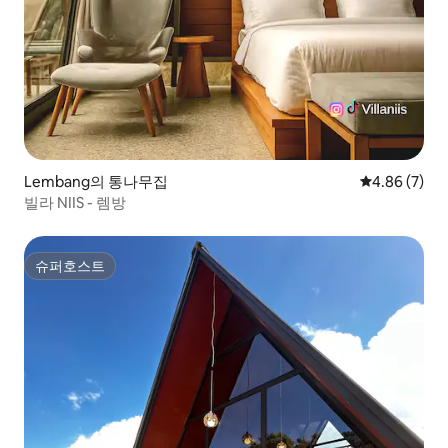
Lembang의 통나무집
평점 4.86점(
4.86 (7)
빌라 NIIS - 렘방
슈퍼호스트
슈퍼호스트