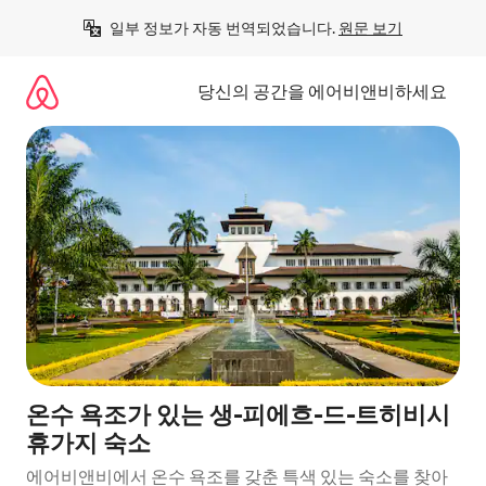
콘
일부 정보가 자동 번역되었습니다. 
원문 보기
텐
츠
로
당신의 공간을 에어비앤비하세요
바
로
가
기
온수 욕조가 있는 생-피에흐-드-트히비시
휴가지 숙소
에어비앤비에서 온수 욕조를 갖춘 특색 있는 숙소를 찾아