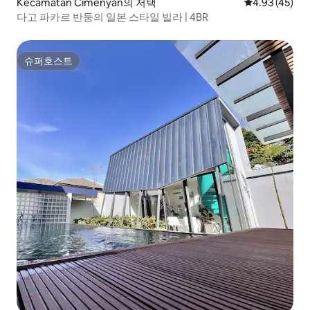
Kecamatan Cimenyan의 저택
평점 4.93점(5
4.93 (45)
다고 파카르 반둥의 일본 스타일 빌라 | 4BR
슈퍼호스트
슈퍼호스트