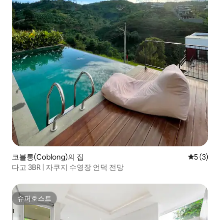
코블롱(Coblong)의 집
평점 5점(
5 (3)
다고 3BR | 자쿠지 수영장 언덕 전망
슈퍼호스트
슈퍼호스트