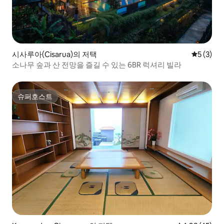
시사루아(Cisarua)의 저택
평점 5점(
5 (3)
소나무 숲과 산 전망을 즐길 수 있는 6BR 럭셔리 빌라
슈퍼호스트
슈퍼호스트