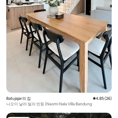
Batujajar의 집
평점 4.85점(5
4.85 (26)
나오미 날라 빌라 반둥 (Naomi Nala Villa Bandung