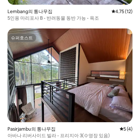
Lembang의 통나무집
평점 4.75점(
4.75 (12)
5인용 마리포사 B - 반려동물 동반 가능 - 욕조
슈퍼호스트
슈퍼호스트
Pasirjambu의 통나무집
평점 5점(
5 (4)
아바나 리버사이드 빌라 - 프리지아 3(수영장 있음)