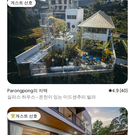
게스트 선호
게스트 선호
Parongpong의 저택
평점 4.9점(5
4.9 (40)
실라스 하우스 - 온천이 있는 미드센추리 빌라
게스트 선호
상위 게스트 선호