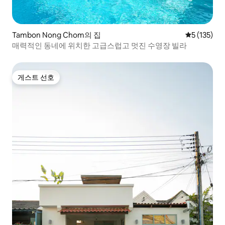
Tambon Nong Chom의 집
평점 5점(5점
5 (135)
매력적인 동네에 위치한 고급스럽고 멋진 수영장 빌라
게스트 선호
게스트 선호