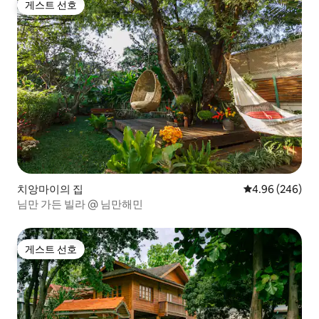
게스트 선호
게스트 선호
치앙마이의 집
평점 4.96점(5점
4.96 (246)
님만 가든 빌라 @ 님만해민
게스트 선호
게스트 선호