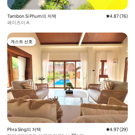
Tambon Si Phum의 저택
평점 4.87점(5
4.87 (76)
페이츠이 A
게스트 선호
게스트 선호
Phra Sing의 저택
평점 4.97점(5
4.97 (29)