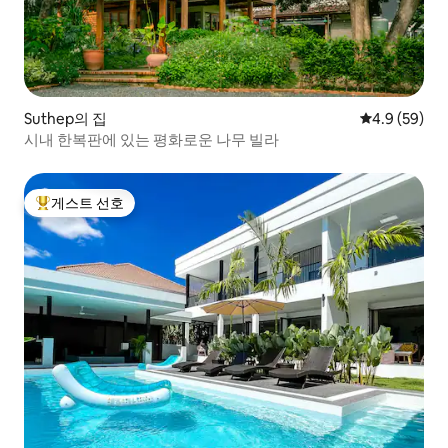
Suthep의 집
평점 4.9점(5
4.9 (59)
시내 한복판에 있는 평화로운 나무 빌라
게스트 선호
상위 게스트 선호