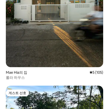
Mae Hia의 집
평점 5점(5점
5 (105)
롤라 하우스
게스트 선호
게스트 선호