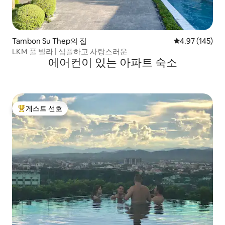
Tambon Su Thep의 집
평점 4.97점(5점
4.97 (145)
LKM 풀 빌라 | 심플하고 사랑스러운
에어컨이 있는 아파트 숙소
게스트 선호
상위 게스트 선호