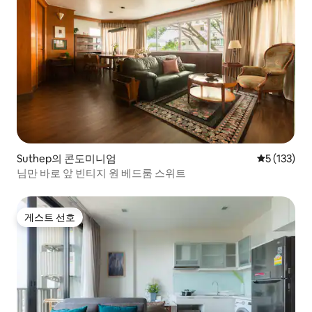
Suthep의 콘도미니엄
평점 5점(5점
5 (133)
님만 바로 앞 빈티지 원 베드룸 스위트
게스트 선호
게스트 선호