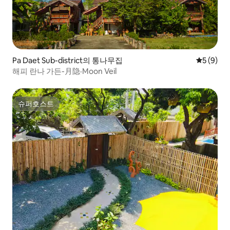
Pa Daet Sub-district의 통나무집
평점 5점(
5 (9)
해피 란나 가든-月隐·Moon Veil
슈퍼호스트
슈퍼호스트