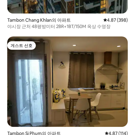
Tambon Chang Khlan의 아파트
평점 4.87점(5점
4.87 (398)
야시장 근처 48평방미터 2BR+1BT/150M 옥상 수영장
게스트 선호
게스트 선호
Tambon Si Phum의 아파트
평점 4.87점(5
4.87 (114)