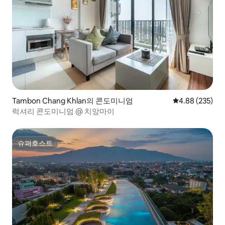
Tambon Chang Khlan의 콘도미니엄
평점 4.88점(5점
4.88 (235)
럭셔리 콘도미니엄 @ 치앙마이
슈퍼호스트
슈퍼호스트