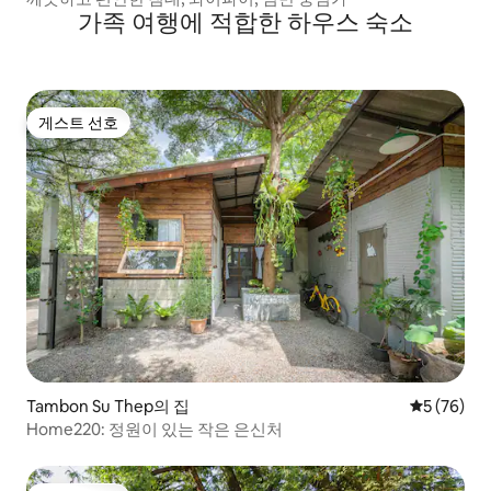
가족 여행에 적합한 하우스 숙소
게스트 선호
게스트 선호
Tambon Su Thep의 집
평점 5점(5
5 (76)
Home220: 정원이 있는 작은 은신처