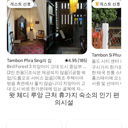
게스트 선호
게스트 선호
게스트 선호
상위 게스트 선호
Tambon Si Phum
Tambon Phra Sing의 집
평점 4.95점(5점 만점), 후기 185
4.95 (185)
올드 시티 센터 파칭
복판에 위치한 스
Bird Forest 3 치앙마이 고대 도시 중심부 골
구시가지 한가운데
동품 자몽나무 집(치앙마이 주요 명소까지
한 태국 전통 스타
(2인 전용) (조식은 제공되지 않음) (공항 픽
도보 10분)
홈스테이에 오신 것
업/드롭오프 서비스 없음) (목조 주택이며
사원 및 선데이 야시
방음 측면에서 좋지 않습니다) 치앙마이 고
친구 또는 가족 그
대 도시 바로 한가운데에 있는 골목에 자리
왓 체디 루앙 근처 휴가지 숙소의 인기 편
에게 적합합니다. 숙박 기간 동안 바로 앞에
잡고 있습니다.구시가지의 주요 관광지, 레
있는 치앙마이 구
스토랑, 카페, 야시장까지 도보로 10분.(예:
의시설
에서 즐겁고 편안한
체디롱 사원까지 도보 10분, 새터데이 나이
니다. 欢迎来到스릴라이 홈스테이。舒适泰
트 마켓까지 도보 10분, 선데이 나이트 마켓
式风格的2层小屋
까지 도보 10분.타패 게이트까지 도보로 18
寺、周日夜市 ，走
분.치앙마이 대학교까지 자동차로 10분, 님
， 无需拆卸。无
만 로드까지 자동차로 7분) 숙소에는 침실,