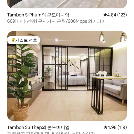
Tambon Si Phum의 콘도미니엄
평점 4.84점(5점
4.84 (123)
609[바다 전망] 구시가지 근처/600Mbps 와이파이
게스트 선호
상위 게스트 선호
Tambon Su Thep의 콘도미니엄
평점 4.98점(5
4.98 (119)
깨끗하고 편안한 침대, 와이파이, 님만 중심가