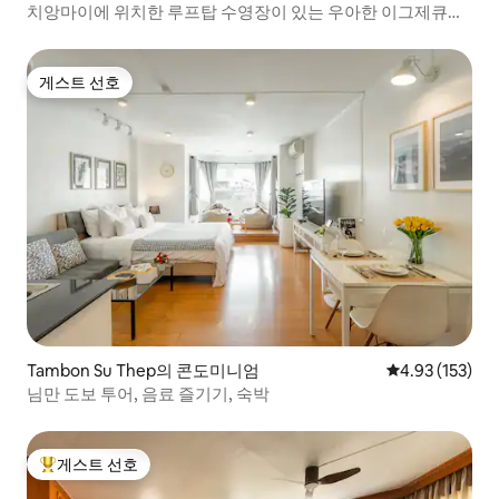
치앙마이에 위치한 루프탑 수영장이 있는 우아한 이그제큐티
브 스위트
게스트 선호
게스트 선호
Tambon Su Thep의 콘도미니엄
평점 4.93점(5
4.93 (153)
님만 도보 투어, 음료 즐기기, 숙박
게스트 선호
상위 게스트 선호