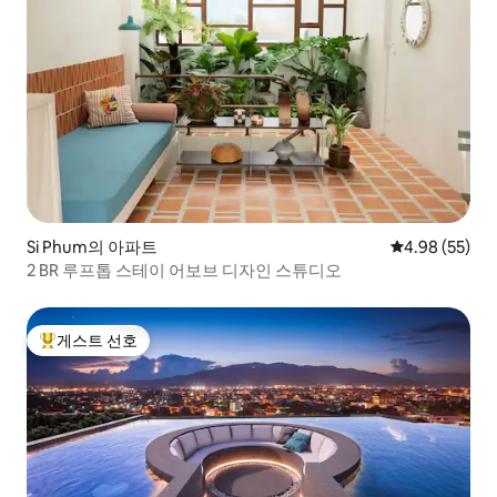
Si Phum의 아파트
평점 4.98점(5
4.98 (55)
2 BR 루프톱 스테이 어보브 디자인 스튜디오
게스트 선호
상위 게스트 선호