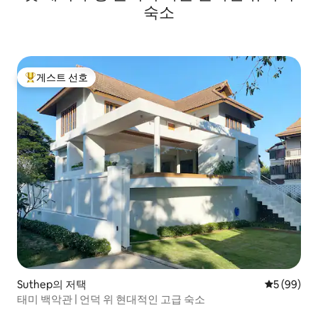
숙소
게스트 선호
상위 게스트 선호
Suthep의 저택
평점 5점(5
5 (99)
태미 백악관 | 언덕 위 현대적인 고급 숙소