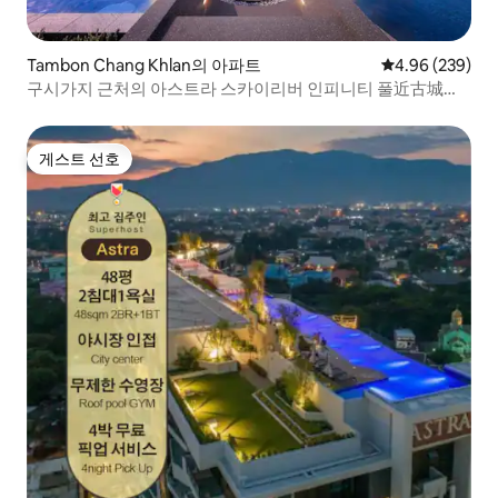
Tambon Chang Khlan의 아파트
평점 4.96점(5점
4.96 (239)
구시가지 근처의 아스트라 스카이리버 인피니티 풀近古城享
无边泳池
게스트 선호
게스트 선호