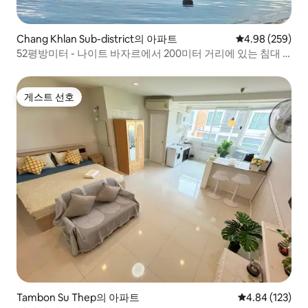
Chang Khlan Sub-district의 아파트
평점 4.98점(5점
4.98 (259)
52평방미터 - 나이트 바자르에서 200미터 거리에 있는 침대 1
개짜리 아파트
게스트 선호
게스트 선호
Tambon Su Thep의 아파트
평점 4.84점(5점
4.84 (123)