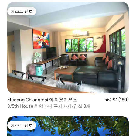
게스트 선호
게스트 선호
Mueang Chiangmai 의 타운하우스
평점 4.91점(5
4.91 (189)
8/5th House 치앙마이 구시가지/침실 3개
게스트 선호
게스트 선호