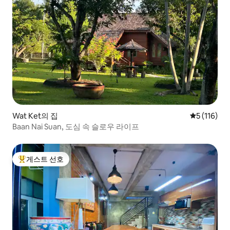
Wat Ket의 집
평점 5점(5점
5 (116)
Baan Nai Suan, 도심 속 슬로우 라이프
게스트 선호
상위 게스트 선호