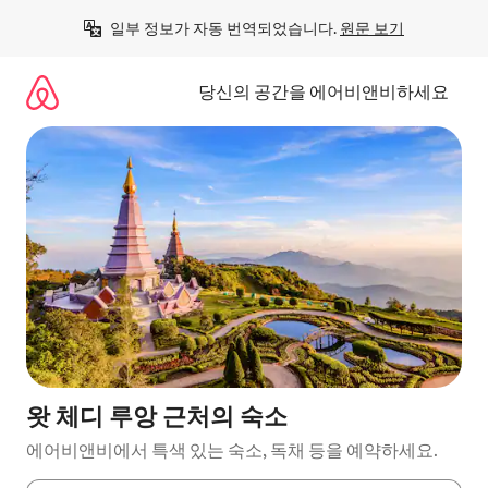
콘
일부 정보가 자동 번역되었습니다. 
원문 보기
텐
츠
로
당신의 공간을 에어비앤비하세요
바
로
가
기
왓 체디 루앙 근처의 숙소
에어비앤비에서 특색 있는 숙소, 독채 등을 예약하세요.