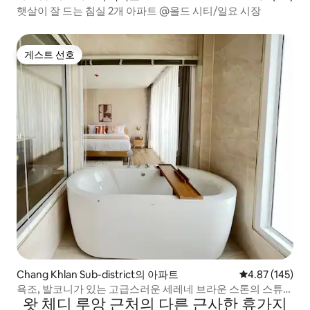
햇살이 잘 드는 침실 2개 아파트 @올드 시티/일요 시장
게스트 선호
게스트 선호
Chang Khlan Sub-district의 아파트
평점 4.87점(5점
4.87 (145)
욕조, 발코니가 있는 고급스러운 세레네 브라운 스톤의 스튜디
왓 체디 루앙 근처의 다른 근사한 휴가지
오