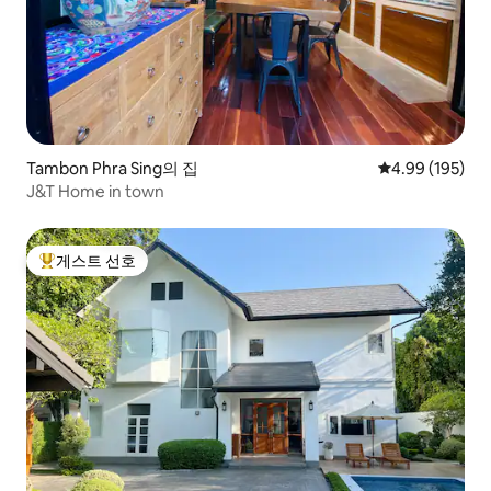
Tambon Phra Sing의 집
평점 4.99점(5점
4.99 (195)
J&T Home in town
게스트 선호
상위 게스트 선호