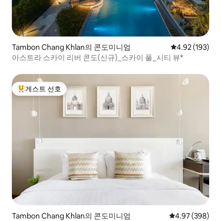
Tambon Chang Khlan의 콘도미니엄
평점 4.92점(5점
4.92 (193)
아스트라 스카이 리버 콘도(신규)_스카이 풀_시티 뷰*
게스트 선호
상위 게스트 선호
Tambon Chang Khlan의 콘도미니엄
평점 4.97점(5점
4.97 (398)