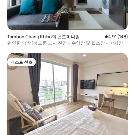
Tambon Chang Khlan의 콘도미니엄
평점 4.91점(5
4.91 (148)
편안한 숙박 1베드룸 도시 전망 + 수영장 및 헬스장 + 야시장
게스트 선호
게스트 선호