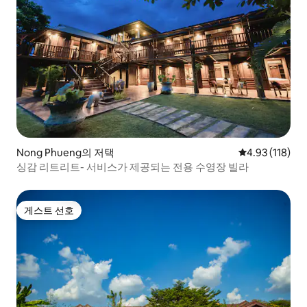
Nong Phueng의 저택
평점 4.93점(5
4.93 (118)
싱감 리트리트- 서비스가 제공되는 전용 수영장 빌라
게스트 선호
게스트 선호