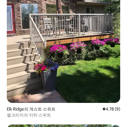
Elk Ridge의 게스트 스위트
평점 4.78점(
4.78 (9)
엘크리지의 지하 스위트