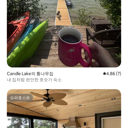
Candle Lake의 통나무집
평점 4.86점(
4.86 (7)
내 집처럼 편안한 호숫가 숙소
슈퍼호스트
슈퍼호스트