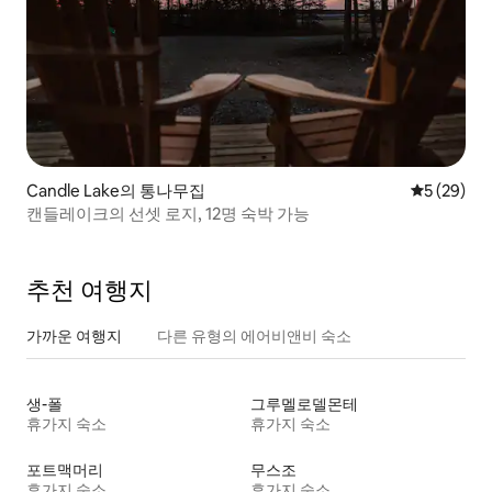
Candle Lake의 통나무집
평점 5점(5
5 (29)
캔들레이크의 선셋 로지, 12명 숙박 가능
추천 여행지
가까운 여행지
다른 유형의 에어비앤비 숙소
생-폴
그루멜로델몬테
휴가지 숙소
휴가지 숙소
포트맥머리
무스조
휴가지 숙소
휴가지 숙소