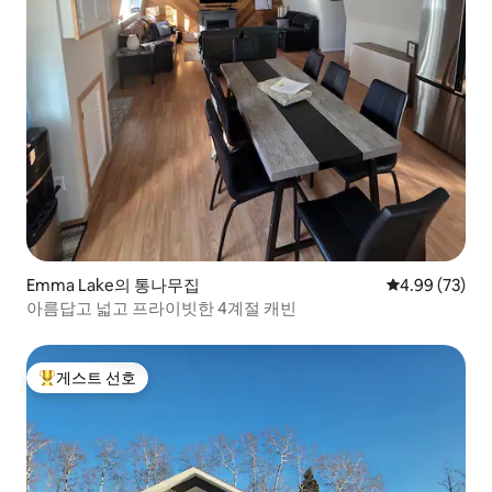
Emma Lake의 통나무집
평점 4.99점(5
4.99 (73)
아름답고 넓고 프라이빗한 4계절 캐빈
게스트 선호
상위 게스트 선호