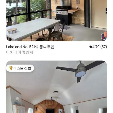
Lakeland No. 521의 통나무집
평점 4.79점(5
4.79 (57)
버치베이 휴양지
게스트 선호
상위 게스트 선호