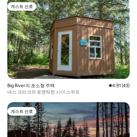
게스트 선호
게스트 선호
Big River의 초소형 주택
평점 4.91점(
4.91 (43)
네스 크리크의 로맨틱한 시더 스위트
게스트 선호
게스트 선호