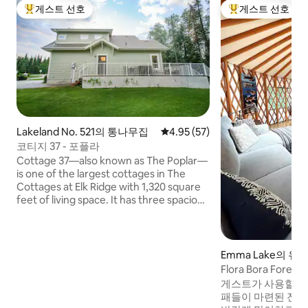
게스트 선호
게스트 선호
상위 게스트 선호
상위 게스트 선호
Lakeland No. 521의 통나무집
평점 4.95점(5점 만점), 후기 57
4.95 (57)
코티지 37 - 포플라
Cottage 37—also known as The Poplar—
is one of the largest cottages in The
Cottages at Elk Ridge with 1,320 square
feet of living space. It has three spacious
bedrooms, two of which have an en-
suite bathroom. From a natural gas
fireplace to a fully equipped kitchen and
outside patio, The Poplar is the perfect
Emma Lake의 유
getaway for families or for a group of
Flora Bora Forest 
friends. Book The Poplar now and take
게스트가 사용할 수
the first step towards a relaxing
패들이 마련된 전용 호수
vacation!