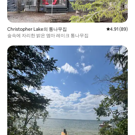
Christopher Lake의 통나무집
평점 4.91점(5
4.91 (89)
숲속에 자리한 밝은 엠마 레이크 통나무집