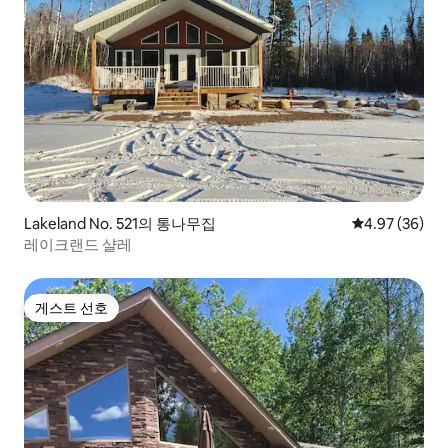
Lakeland No. 521의 통나무집
평점 4.97점(5
4.97 (36)
레이크랜드 샬레
게스트 선호
게스트 선호