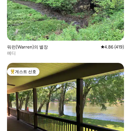
워런(Warren)의 별장
평점 4.86점(5점
4.86 (419)
에디
게스트 선호
상위 게스트 선호