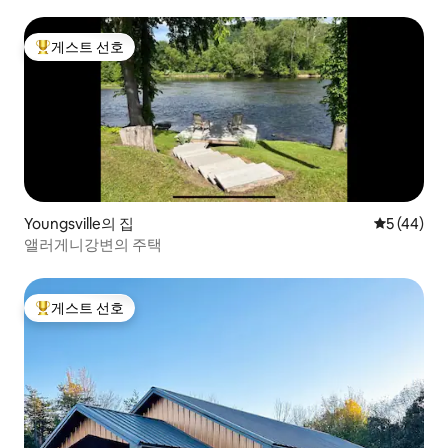
게스트 선호
상위 게스트 선호
Youngsville의 집
평점 5점(5
5 (44)
앨러게니강변의 주택
게스트 선호
상위 게스트 선호