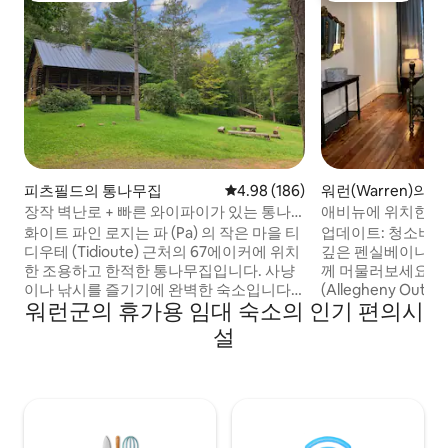
피츠필드의 통나무집
평점 4.98점(5점 만점), 후기 186
4.98 (186)
워런(Warren)의 
장작 벽난로 + 빠른 와이파이가 있는 통나
애비뉴에 위치한 스
무집
니 스위트
화이트 파인 로지는 파 (Pa) 의 작은 마을 티
업데이트: 청소비 
디우테 (Tidioute) 근처의 67에이커에 위치
깊은 펜실베이니아
한 조용하고 한적한 통나무집입니다. 사냥
께 머물러보세요! 
이나 낚시를 즐기기에 완벽한 숙소입니다.
(Allegheny Outf
워런군의 휴가용 임대 숙소의 인기 편의시
이 오두막은 숙소의 소나무 통나무로 지어
(Bent Run Brew
졌기 때문에 이곳은 매우 독특한 숙소입니
레스토랑 등 많은 
설
다! 로프트에는 퀸사이즈 침대와 이층 침대
리에 있는 이 침실 
세트 1개가 있습니다. 1층에는 간이침대 2개
커플 또는 가족에게
가 준비되어 있습니다. 풀사이즈 식사 가능
출장 중이든 아름
한 주방은 요리에 필요한 모든 것을 제공합
방문하든, 모든 모
니다. 이제 와이파이를 이용하실 수 있습니
있는 아름답고 편안
다! 장작이 제공되는 야외 화로!
습니다!