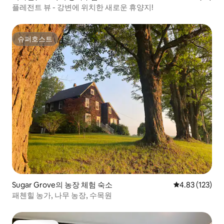
플레전트 뷰 - 강변에 위치한 새로운 휴양지!
슈퍼호스트
슈퍼호스트
Sugar Grove의 농장 체험 숙소
평점 4.83점(5
4.83 (123)
패첸힐 농가, 나무 농장, 수목원