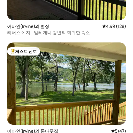
어바인(Irvine)의 별장
평점 4.99점(5점
4.99 (128)
리버스 에지 - 알레게니 강변의 희귀한 숙소
게스트 선호
상위 게스트 선호
어바인(Irvine)의 통나무집
평점 5점(5
5 (47)