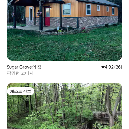
Sugar Grove의 집
평점 4.92점(5
4.92 (26)
팜밍턴 코티지
게스트 선호
게스트 선호