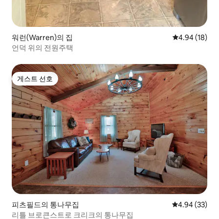
워런(Warren)의 집
평점 4.94점(5
4.94 (18)
언덕 위의 전원주택
게스트 선호
게스트 선호
피츠필드의 통나무집
평점 4.94점(5
4.94 (33)
리틀 브로큰스트로 크리크의 통나무집