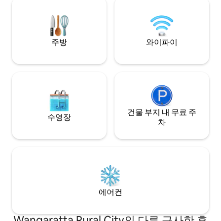
↔ 태즈메이니아 🛏 숙박 정원: 4명 퀸사이
즈 침대 1개 싱글침대 2
주방
와이파이
건물 부지 내 무료 주
수영장
차
에어컨
Wangaratta Rural City의 다른 근사한 휴