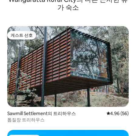
가 숙소
게스트 선호
게스트 선호
Sawmill Settlement의 트리하우스
평점 4.96점(5
4.96 (56)
톱질장 트리하우스