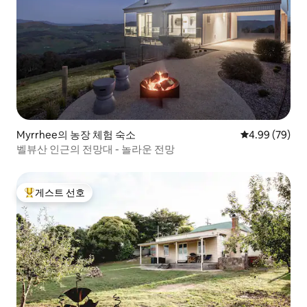
Myrrhee의 농장 체험 숙소
평점 4.99점(5
4.99 (79)
벨뷰산 인근의 전망대 - 놀라운 전망
게스트 선호
상위 게스트 선호