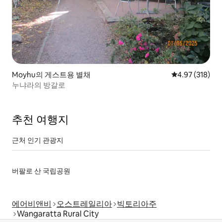
Moyhu의 게스트용 별채
평점 4.97점(5점
4.97 (318)
누냐라의 방갈로
추천 여행지
근처 인기 관광지
버팔로 산 국립공원
에어비앤비
오스트레일리아
빅토리아주
Wangaratta Rural City