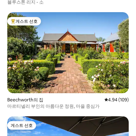
블루스톤 리지 - 소
게스트 선호
상위 게스트 선호
Beechworth의 집
평점 4.94점(5점
4.94 (109)
마르티넬리 부인의 아름다운 정원, 마을 중심가
게스트 선호
게스트 선호