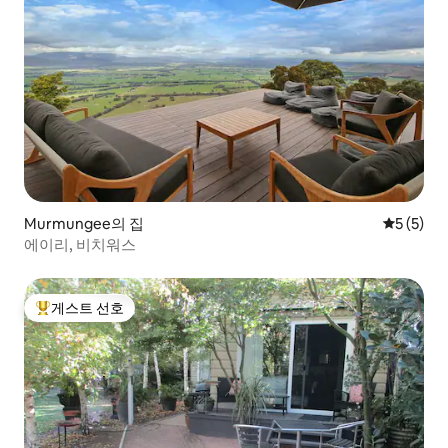
Murmungee의 집
평점 5점(
5 (5)
에이리, 비치워스
게스트 선호
상위 게스트 선호