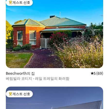
게스트 선호
상위 게스트 선호
Beechworth의 집
평점 5점(5
5 (69)
베림빌라 코티지 - 레일 트레일의 화려함
게스트 선호
상위 게스트 선호