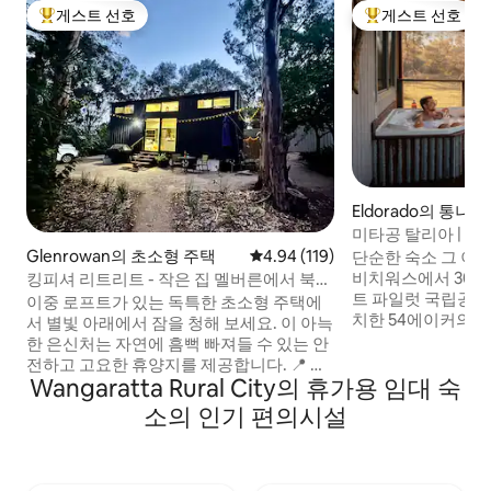
게스트 선호
게스트 선호
상위 게스트 선호
상위 게스트 선호
Eldorado의 통나
미타공 탈리아 | 느림
나는 밤
Glenrowan의 초소형 주택
평점 4.94점(5점 만점), 후기 119
4.94 (119)
단순한 숙소 그 이
비치워스에서 30분
킹피셔 리트리트 - 작은 집 멜버른에서 북동
트 파일럿 국립공원
쪽으로 2.5시간 거리
이중 로프트가 있는 독특한 초소형 주택에
치한 54에이커의 한
서 별빛 아래에서 잠을 청해 보세요. 이 아늑
장을 풀고 휴식을 
한 은신처는 자연에 흠뻑 빠져들 수 있는 안
습니다. 야외 욕조에
전하고 고요한 휴양지를 제공합니다. 📍 위
함을 즐기고, 보드
Wangaratta Rural City의 휴가용 임대 숙
치 특징 • 멜버른에서 단 2.5시간 거리 • 왕가
불 옆에서 휴식을 
라타에서 15분 거리 • 휴이 고속도로에서
소의 인기 편의시설
지 숙박 가능합니다
3km • 와인 생산지에 위치 • 현지 펍, 카페,
적합합니다. 자연이 
레스토랑에서 가깝습니다. • 네드 켈리의 유
고르지 않은 지형, 
구한 역사 탐험 • 빅 하이 컨트리 진입로 🚗
어린이 동반에 적합
완벽한 경유지: 시드니 ↔ 멜버른 캔버라