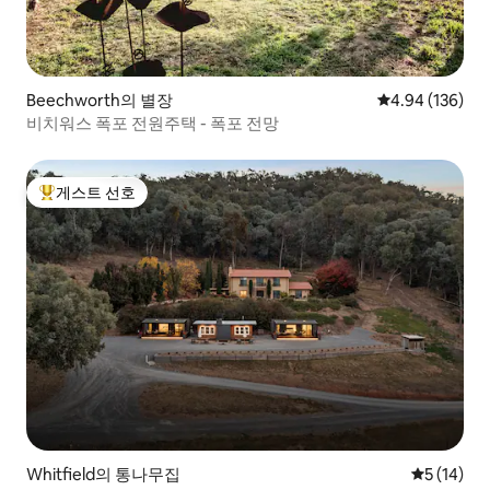
Beechworth의 별장
평점 4.94점(5점
4.94 (136)
비치워스 폭포 전원주택 - 폭포 전망
게스트 선호
상위 게스트 선호
Whitfield의 통나무집
평점 5점(5
5 (14)