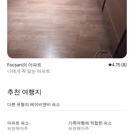
Focșani의 아파트
평점 4.75점(
4.75 (8)
나에게 꼭 맞는 아파트
추천 여행지
다른 유형의 에어비앤비 숙소
아파트 숙소
가족여행에 적합한 숙소
브란체아주
브란체아주