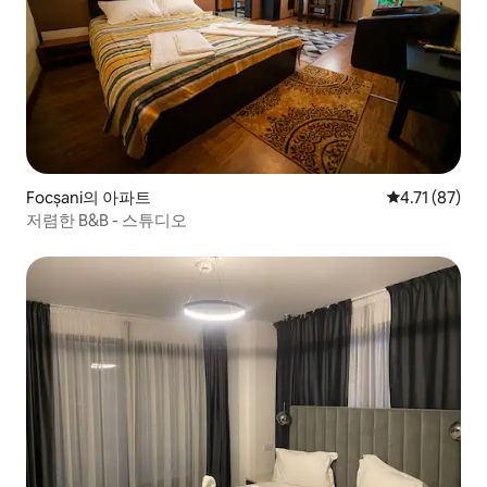
Focșani의 아파트
평점 4.71점(
4.71 (87)
저렴한 B&B - 스튜디오