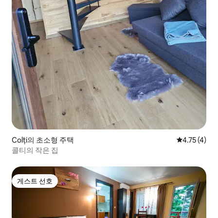
Colți의 초소형 주택
평점 4.75점(
4.75 (4)
콜티의 작은 집
게스트 선호
게스트 선호