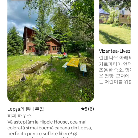
Vizantea-Livezi
린덴 나무 아래의 
카르파티아 언덕 지
조용한 숙소. 멋진 
운 전망. 근처에 작은 
는 어린이를 위한 그
마련되어 있습니다.
는 그림을 그릴 수 있
커피, 차, 자두 브랜
테아 수도원 (5km
Lepșa의 통나무집
평점 5점(5점 만점), 후기 6
5 (6)
(8km), 소베자 묘 
히피 하우스
구역 (30km). 
Vă așteptăm la Hippie House, cea mai
나 하이킹을 즐길 수
colorată si mai boemă cabana din Lepsa,
를 제공합니다.
perfectă pentru suflete libere! 🌿