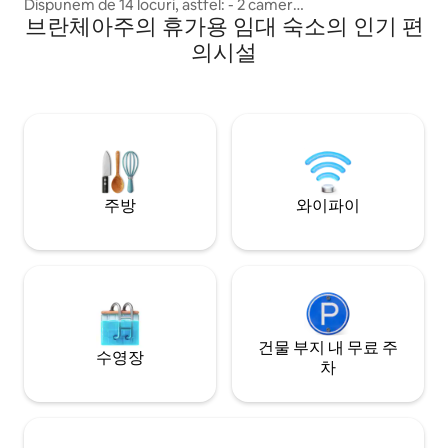
Dispunem de 14 locuri, astfel: - 2 camere
브란체아주의 휴가용 임대 숙소의 인기 편
cu pat dublu (4 locuri) - 1 camera cu pat
dublu și 1 pat single (3 locuri) - mansardă
의시설
spatioasă, cu 6 paturi de 1 persoană (6
locuri) - extra, 1 pat la parter, in living
Cabana este situata la marginea statiunii
Lepsa, la o aruncătură de băț de Parcul
Natural Putna-Vrancea. In zona se mai
pot vizita Cascada Putnei și Cheile Tișiței.
주방
와이파이
건물 부지 내 무료 주
수영장
차