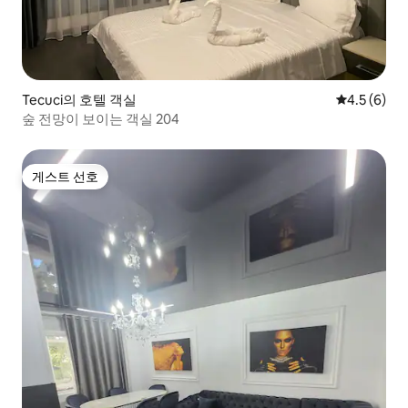
Tecuci의 호텔 객실
평점 4.5점(
4.5 (6)
숲 전망이 보이는 객실 204
게스트 선호
게스트 선호