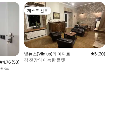
게스트 선호
게스트 선호
빌뉴스(Vilnius)의 아파트
평점 5점(5점 만점),
5 (20)
강 전망의 아늑한 플랫
평점 4.76점(5점 만점), 후기 50개
4.76 (50)
아파트