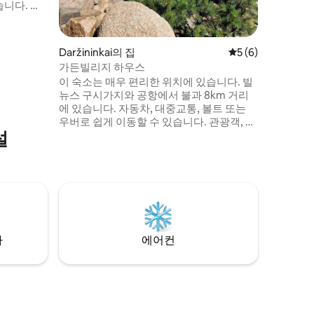
습니다. 침
개와 수면 코
광이 있습니
 있습니다.
Daržininkai의 집
평점 5점(5점 만점)
5 (6)
초원에 텐
가든빌리지 하우스
처. 추가 요
이 숙소는 매우 편리한 위치에 있습니다. 빌
중요한 체크
뉴스 구시가지와 공항에서 불과 8km 거리
에 있습니다. 자동차, 대중교통, 볼트 또는
우버로 쉽게 이동할 수 있습니다. 관광객, 여
설
행객 또는 출장객에게 좋은 선택입니다. 여
기에서 숙박에 필요한 물품을 찾을 수 있습
니다. 도시 소음에서 벗어나 조용한 휴식을
취하며 하룻밤 묵기에 최적의 조건입니다.
참고: 사우나와 온수 욕조는 추가 요금을 내
면 이용할 수 있습니다. 사전에 숙박에 대해
문의하시는 것이 좋습니다.
차
에어컨