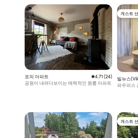
게스트 
게스트 
포의 아파트
평점 4.71점(5점 만점),
4.71 (24)
빌뉴스(Vil
공원이 내려다보이는 매력적인 원룸 아파트
파우피스 
게스트 
게스트 