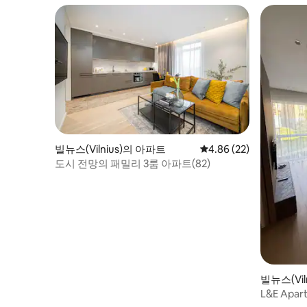
빌뉴스(Vilnius)의 아파트
평점 4.86점(5점 만점),
4.86 (22)
도시 전망의 패밀리 3룸 아파트(82)
빌뉴스(Vil
L&E Apar