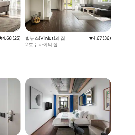
평점 4.68점(5점 만점), 후기 25개
4.68 (25)
빌뉴스(Vilnius)의 집
평점 4.67점(5점 만점),
4.67 (36)
2 호수 사이의 집