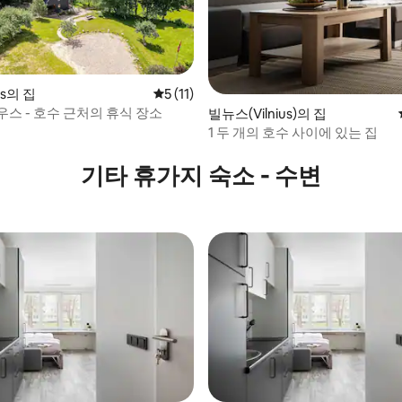
ės의 집
평점 5점(5점 만점), 후기 11개
5 (11)
스 - 호수 근처의 휴식 장소
빌뉴스(Vilnius)의 집
1 두 개의 호수 사이에 있는 집
, 후기 3개
기타 휴가지 숙소 - 수변