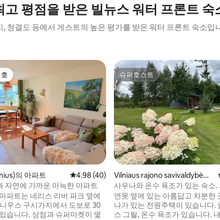
최고 평점을 받은 빌뉴스 워터 프론트 숙
, 청결도 등에서 게스트의 높은 평가를 받은 워터 프론트 숙소입
선호
슈퍼호스트
선호
슈퍼호스트
 후기 85개
nius)의 아파트
평점 4.98점(5점 만점), 후기 40개
4.98 (40)
Vilniaus rajono savivaldybė의
샬레
 자연에 가까운 아늑한 아파트
사우나와 온수 욕조가 있는 숙소. 
 아파트는 네리스 리버 파크 옆에
연못 옆에 있는 아름답고 차분한 
빌니우스 구시가지에서 도보로 30
나가 있는 전원주택이 있습니다. 
 있습니다. 상점과 슈퍼마켓이 몇
스 그릴, 온수 욕조가 있습니다. 