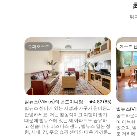
위치
슈퍼호스트
게스트 
슈퍼호스트
게스트 
빌뉴스(Vilnius)의 콘도미니엄
평점 4.82점(5점 만점),
4.82 (85)
빌뉴스 센터에 있는 시설과 가구가 완비된
빌뉴스(Vil
아늑한 아파트
안녕하세요, 저는 활동적이고 여행이 많기
올드타운과
때문에 빌뉴스에 있는 제 아파트도 공유하
이 아늑한
고 싶습니다. 비즈니스 센터, 빌뉴스 일본 정
있으며, 
원, 시내, 강, 주요 쇼핑 센터와 매우 가까운
분 거리에