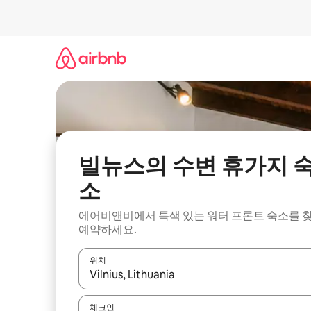
콘
텐
츠
로
바
로
가
기
빌뉴스의 수변 휴가지 
소
에어비앤비에서 특색 있는 워터 프론트 숙소를 
예약하세요.
위치
결과가 나오면 위·아래 화살표 키를 사용하거나 터치
체크인