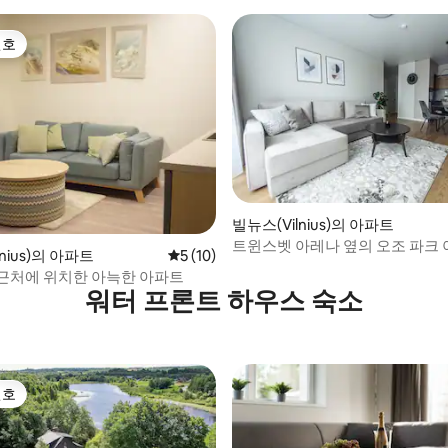
선호
선호
빌뉴스(Vilnius)의 아파트
트윈스벳 아레나 옆의 오조 파크
 후기 24개
nius)의 아파트
평점 5점(5점 만점), 후기 10개
5 (10)
근처에 위치한 아늑한 아파트
워터 프론트 하우스 숙소
선호
선호