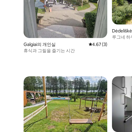
Dėdelišk
루그네 하우
Galgiai의 개인실
평점 4.67점(5점 만점)
4.67 (3)
휴식과 그릴을 즐기는 시간