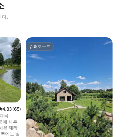
소
니다.
빌뉴스(Vi
슈퍼호스트
게스트 
슈퍼호스트
게스트 
럭스코지7
무료 주차
빌뉴스 구
는 고급스
을 환영합
교통을 이
갈 수 있
에서 단기
찾을 수 
소파, 발
여행객에게
평점 4.83점(5점 만점), 후기 65개
4.83 (65)
프레시 마켓
랑이 있습
계곡.
곳에 사우
넓은 테라
내부에는 냉