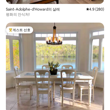
Saint-Adolphe-d'Howard의 샬레
평점 4.9점(5점
4.9 (280)
평화의 안식처!
게스트 선호
상위 게스트 선호