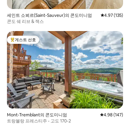
세인트 소뵈르(Saint-Sauveur)의 콘도미니엄
평점 4.97점(5
4.97 (135)
콘도 쉐 리브 & 잭스
게스트 선호
상위 게스트 선호
Mont-Tremblant의 콘도미니엄
평점 4.98점(5점
4.98 (147)
트랑블랑 프레스티주 - 고도 170-2