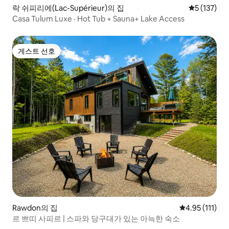
락 쉬피리에(Lac-Supérieur)의 집
평점 5점(5점
5 (137)
Casa Tulum Luxe · Hot Tub + Sauna+ Lake Access
게스트 선호
게스트 선호
Rawdon의 집
평점 4.95점(5
4.95 (111)
르 쁘띠 사피르 | 스파와 당구대가 있는 아늑한 숙소