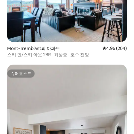
Mont-Tremblant의 아파트
평점 4.95점(5점
4.95 (204)
스키 인/스키 아웃 2BR · 최상층 · 호수 전망
슈퍼호스트
슈퍼호스트