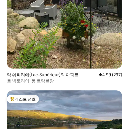
락 쉬피리에(Lac-Supérieur)의 아파트
평점 4.99점(5점
4.99 (297)
르 빅토리아, 몽 트랑블랑
게스트 선호
상위 게스트 선호