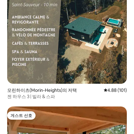
모린하이츠(Morin-Heights)의 저택
평점 4.88점(5
4.88 (101)
젠 하우스 3 | 빌라 & 스파
게스트 선호
게스트 선호