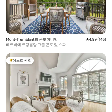
Mont-Tremblant의 콘도미니엄
평점 4.99점(5점
4.99 (146)
베르비에 트랑블랑 고급 콘도 및 스파
게스트 선호
상위 게스트 선호