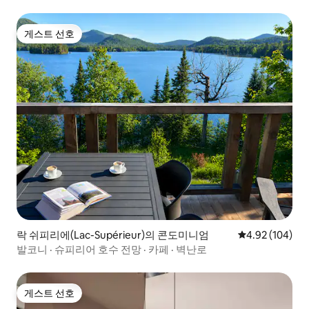
게스트 선호
게스트 선호
락 쉬피리에(Lac-Supérieur)의 콘도미니엄
평점 4.92점(5점
4.92 (104)
발코니 · 슈피리어 호수 전망 · 카페 · 벽난로
게스트 선호
게스트 선호