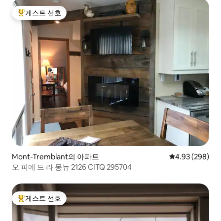
게스트 선호
상위 게스트 선호
Mont-Tremblant의 아파트
평점 4.93점(5점
4.93 (298)
오 피에 드 라 몽뉴 2126 CITQ 295704
게스트 선호
상위 게스트 선호