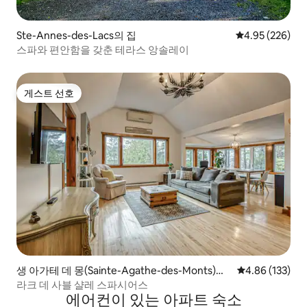
Ste-Annes-des-Lacs의 집
평점 4.95점(5점
4.95 (226)
스파와 편안함을 갖춘 테라스 앙솔레이
게스트 선호
게스트 선호
생 아가테 데 몽(Sainte-Agathe-des-Monts)의
평점 4.86점(5점
4.86 (133)
집
라크 데 사블 샬레 스파시어스
에어컨이 있는 아파트 숙소