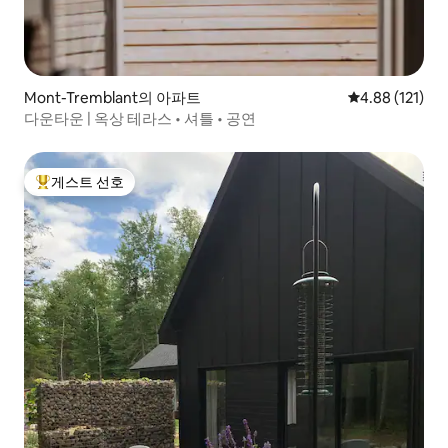
Mont-Tremblant의 아파트
평점 4.88점(5
4.88 (121)
다운타운 | 옥상 테라스 • 셔틀 • 공연
게스트 선호
상위 게스트 선호