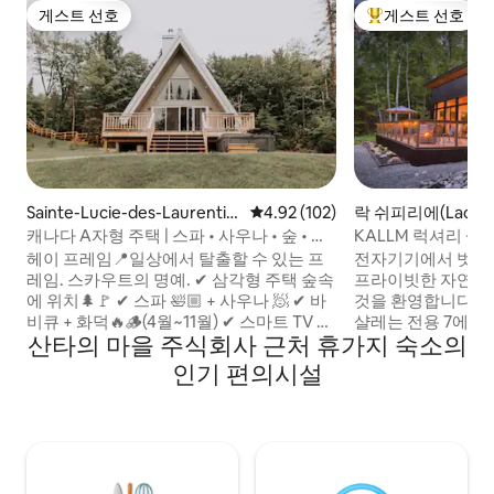
게스트 선호
게스트 선호
게스트 선호
상위 게스트 선호
Sainte-Lucie-des-Laurentid
평점 4.92점(5점 만점), 후기 102
4.92 (102)
락 쉬피리에(Lac-Sup
es의 통나무집
의 샬레
캐나다 A자형 주택 | 스파 • 사우나 • 숲 • 모
KALLM 럭셔리 샬
닥불 구덩이
용 해변•8에이커
헤이 프레임📍일상에서 탈출할 수 있는 프
전자기기에서 벗어나
레임. 스카우트의 명예. ✔ 삼각형 주택 숲속
프라이빗한 자연 휴
에 위치🌲🚩 ✔ 스파 🛀🏼 + 사우나 🧖 ✔ 바
것을 환영합니다. 이
비큐 + 화덕🔥🪵(4월~11월) ✔ 스마트 TV 📺
샬레는 전용 7에이
산타의 마을 주식회사 근처 휴가지 숙소의
+ 스피커 🎶 ✔ 반려동물 동반 가능 🐾 ✔ 10
지에 위치하고 있으며
분 → 카약, 패들보딩, 해변 🚣‍♂️🏖️ ✔ 20분 →
할 수 있는 샘물 
인기 편의시설
쁘띠 트레인 뒤 노르 ✔ 30분 → 몽-카이코프
다. 여기서는 시간이 다르게 움직입니다. 조
🥾 ❄️ 겨울 • STÛV 벽난로 🔥 • 10분 → 발레
용하고 고요하며 일
블루/벨-네이지 🏂 • 30분 → 몽블랑/생소베
전히 벗어날 수 있
르/몽아발랑슈 🎿 • 50분 → 트렘블랑 ⛷️ • 몽
식을 취하고 재충
환적인 아프레스키 🤩
과 오래 기억에 남을
정한 휴양지입니다. 잊지 못할 숙박을 찾