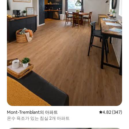
Mont-Tremblant의 아파트
평점 4.82점(5점
4.82 (347)
온수 욕조가 있는 침실 2개 아파트