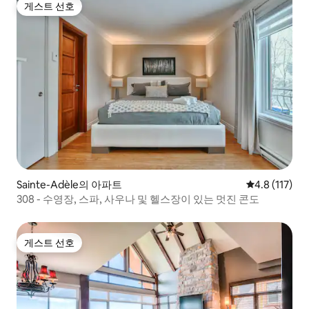
게스트 선호
게스트 선호
Sainte-Adèle의 아파트
평점 4.8점(5
4.8 (117)
308 - 수영장, 스파, 사우나 및 헬스장이 있는 멋진 콘도
게스트 선호
게스트 선호