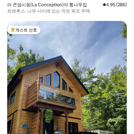
라 콘셉시옹(La Conception)의 통나무집
평점 4.95점(5점
4.95 (286)
트레후스. 나무 사이에 있는 작은 목조 주택.
게스트 선호
상위 게스트 선호