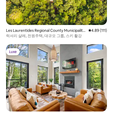
Les Laurentides Regional County Municipality
평점 4.89점(5
4.89 (111)
의 집
럭셔리 샬레, 전원주택, 대규모 그룹, 스키 활강
Luxe
Luxe