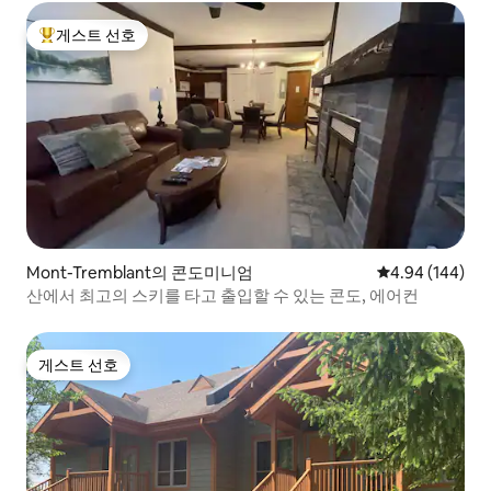
게스트 선호
상위 게스트 선호
Mont-Tremblant의 콘도미니엄
평점 4.94점(5점
4.94 (144)
산에서 최고의 스키를 타고 출입할 수 있는 콘도, 에어컨
게스트 선호
게스트 선호