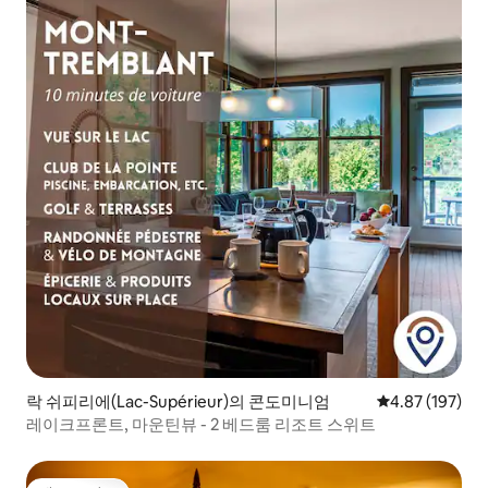
락 쉬피리에(Lac-Supérieur)의 콘도미니엄
평점 4.87점(5점
4.87 (197)
레이크프론트, 마운틴뷰 - 2 베드룸 리조트 스위트