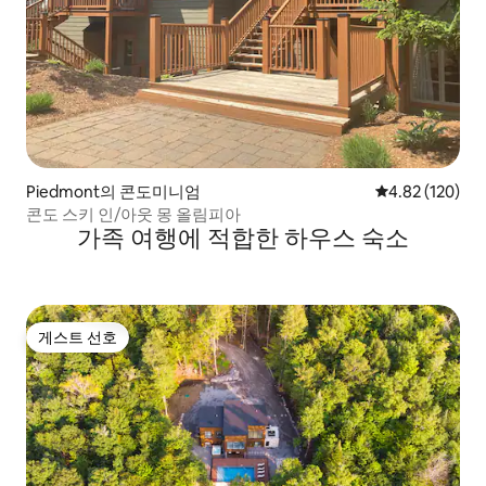
Piedmont의 콘도미니엄
평점 4.82점(5점
4.82 (120)
콘도 스키 인/아웃 몽 올림피아
가족 여행에 적합한 하우스 숙소
게스트 선호
게스트 선호