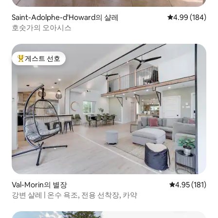
Saint-Adolphe-d'Howard의 샬레
평점 4.99점(5점
4.99 (184)
호숫가의 오아시스
게스트 선호
상위 게스트 선호
Val-Morin의 별장
평점 4.95점(5
4.95 (181)
강변 샬레 | 온수 욕조, 전용 선착장, 카약