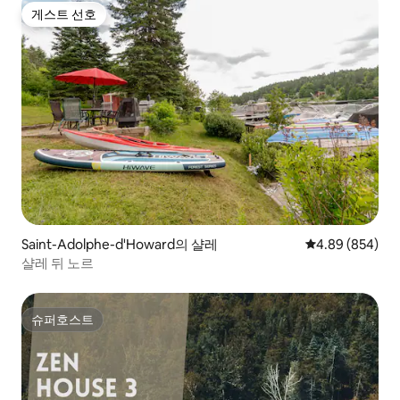
게스트 선호
게스트 선호
Saint-Adolphe-d'Howard의 샬레
평점 4.89점(5점
4.89 (854)
샬레 뒤 노르
슈퍼호스트
슈퍼호스트