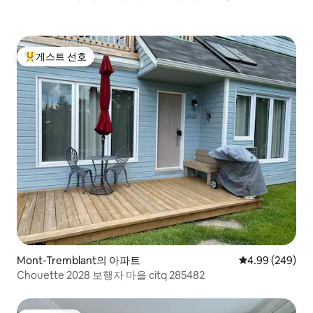
게스트 선호
상위 게스트 선호
Mont-Tremblant의 아파트
평점 4.99점(5점
4.99 (249)
Chouette 2028 보행자 마을 citq 285482