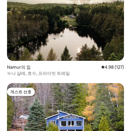
Namur의 집
평점 4.98점(5점
4.98 (127)
누나 샬레, 호수, 프라이빗 트레일
게스트 선호
게스트 선호