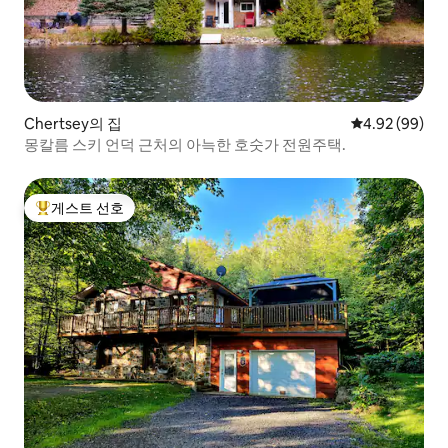
Chertsey의 집
평점 4.92점(5
4.92 (99)
몽칼름 스키 언덕 근처의 아늑한 호숫가 전원주택.
게스트 선호
상위 게스트 선호