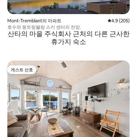
Mont-Tremblant의 아파트
평점 4.9점(5점
4.9 (205)
호수와 몽트랑블랑 스키 센터의 전망.
산타의 마을 주식회사 근처의 다른 근사한
휴가지 숙소
게스트 선호
게스트 선호