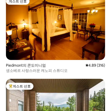
게스트 선호
게스트 선호
Piedmont의 콘도미니엄
평점 4.89점(5점
4.89 (316)
생소베르 사랑스러운 캐노피 스튜디오
게스트 선호
상위 게스트 선호