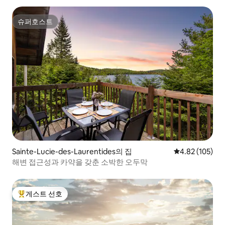
슈퍼호스트
슈퍼호스트
Sainte-Lucie-des-Laurentides의 집
평점 4.82점(5점
4.82 (105)
해변 접근성과 카약을 갖춘 소박한 오두막
게스트 선호
상위 게스트 선호