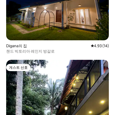
Digana의 집
평점 4.93점(5
4.93 (14)
챈드 빅토리아 레인지 방갈로
게스트 선호
게스트 선호