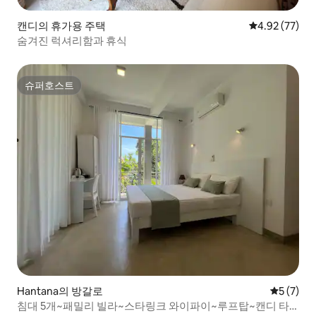
캔디의 휴가용 주택
평점 4.92점(5
4.92 (77)
숨겨진 럭셔리함과 휴식
슈퍼호스트
슈퍼호스트
Hantana의 방갈로
평점 5점(
5 (7)
침대 5개~패밀리 빌라~스타링크 와이파이~루프탑~캔디 타