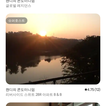
캔디의 콘도미니엄
글로벌 레지던스
슈퍼호스트
슈퍼호스트
캔디의 콘도미니엄
평점 4.75점(
4.75 (12)
리버사이드 스위트 2BR 아파트 B & B