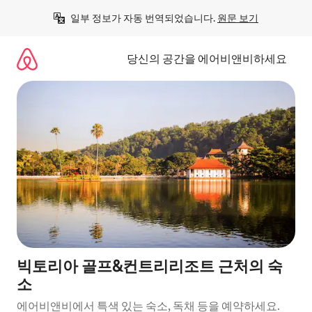
콘
일부 정보가 자동 번역되었습니다. 
원문 보기
텐
츠
로
당신의 공간을 에어비앤비하세요
바
로
가
기
빅토리아 골프&컨트리리조트 근처의 숙
소
에어비앤비에서 특색 있는 숙소, 독채 등을 예약하세요.