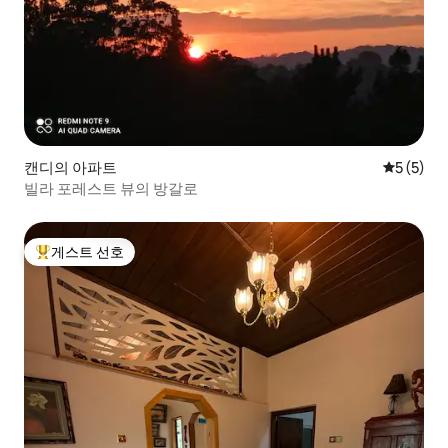
캔디의 아파트
평점 5점(
5 (5)
빌라 포레스트 뷰의 방갈로
게스트 선호
상위 게스트 선호