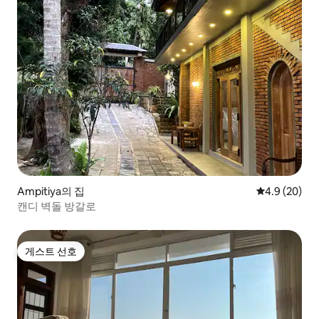
Ampitiya의 집
평점 4.9점(5
4.9 (20)
캔디 벽돌 방갈로
게스트 선호
게스트 선호