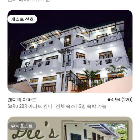
게스트 선호
게스트 선호
캔디의 아파트
평점 4.94점(5점
4.94 (220)
SaRu 2BR 아파트 칸디 | 전체 숙소 | 6명 숙박 가능
슈퍼호스트
슈퍼호스트