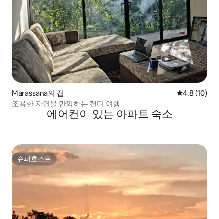
Marassana의 집
평점 4.8점(5
4.8 (10)
조용한 자연을 만끽하는 캔디 여행
에어컨이 있는 아파트 숙소
슈퍼호스트
슈퍼호스트