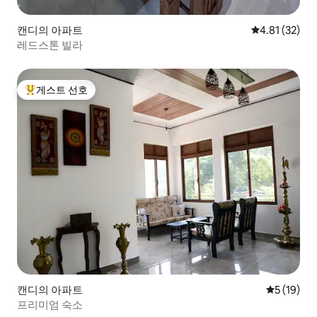
캔디의 아파트
평점 4.81점(5
4.81 (32)
레드스톤 빌라
게스트 선호
상위 게스트 선호
캔디의 아파트
평점 5점(5
5 (19)
프리미엄 숙소