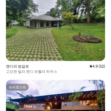
캔디의 방갈로
평점 4.9점(5
4.9 (52)
고요한 빌라 캔디 르웰라 하우스
슈퍼호스트
슈퍼호스트