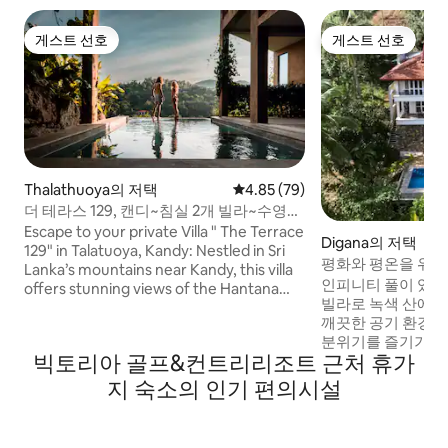
게스트 선호
게스트 선호
게스트 선호
게스트 선호
Thalathuoya의 저택
평점 4.85점(5점 만점), 후기 79
4.85 (79)
더 테라스 129, 캔디~침실 2개 빌라~수영장
~주방
Escape to your private Villa " The Terrace
Digana의 저택
129" in Talatuoya, Kandy: Nestled in Sri
평화와 평온을 위해
Lanka’s mountains near Kandy, this villa
인피니티 풀이 있는
offers stunning views of the Hantana
빌라로 녹색 산에서
range and Victoria Reservoir. Enjoy floor-
깨끗한 공기 환경은
to-ceiling windows, open balconies, and
분위기를 즐기기에
a serene setting. Located 7.6 miles from
빅토리아 골프&컨트리리조트 근처 휴가
있는 안전한 커뮤니
Sri Dalada Maligawa, the villa features a
우 편안하고 편안한
terrace, outdoor pool, garden, free Wi-
지 숙소의 인기 편의시설
관리인이 함께합니
Fi, and private parking with an equipped
평소의 바쁜 라이
kitchen & Washing machine. Ideal for a
순히 긴장을 풀고 휴
relaxing retreat amidst lush greenery.