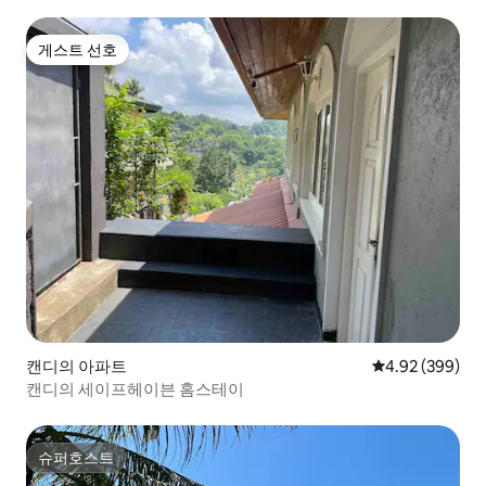
게스트 선호
게스트 선호
캔디의 아파트
평점 4.92점(5점
4.92 (399)
캔디의 세이프헤이븐 홈스테이
슈퍼호스트
슈퍼호스트