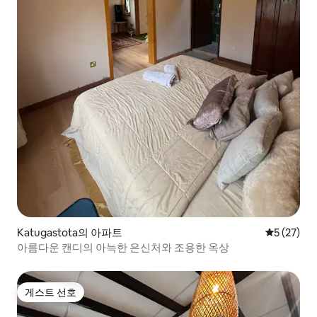
Katugastota의 아파트
평점 5점(5
5 (27)
아름다운 캔디의 아늑한 은신처와 조용한 옥상
게스트 선호
게스트 선호