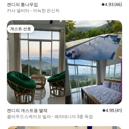
캔디의 통나무집
평점 4.93점(5
4.93 (46)
카사 셀비타 - 아늑한 은신처
게스트 선호
게스트 선호
캔디의 게스트용 별채
평점 4.95점(
4.95 (41)
클라우드스케이프 빌라 - 페라데니아 3층 독점