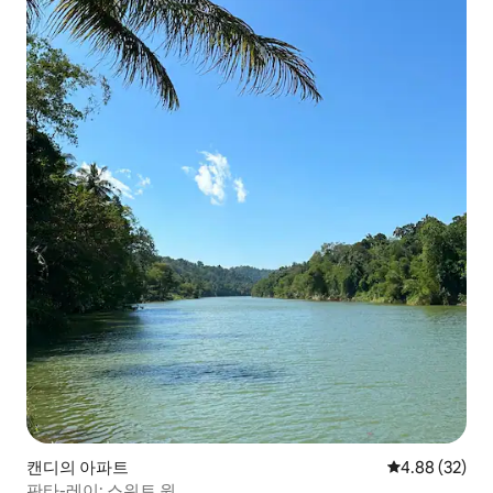
캔디의 아파트
평점 4.88점(5
4.88 (32)
판타-레이: 스위트 원