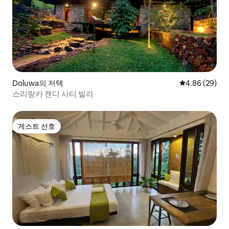
Doluwa의 저택
평점 4.86점(5
4.86 (29)
스리랑카 캔디 사티 빌라
게스트 선호
게스트 선호