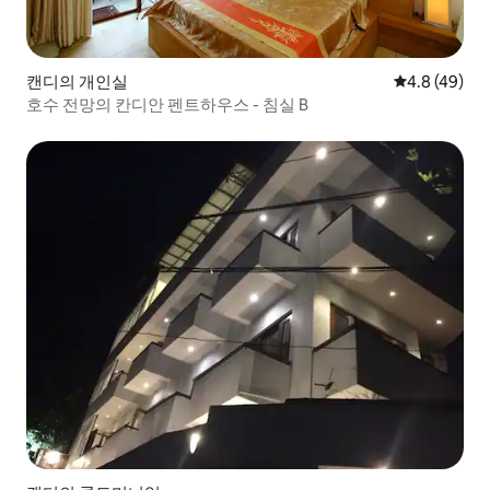
캔디의 개인실
평점 4.8점(5
4.8 (49)
호수 전망의 칸디안 펜트하우스 - 침실 B