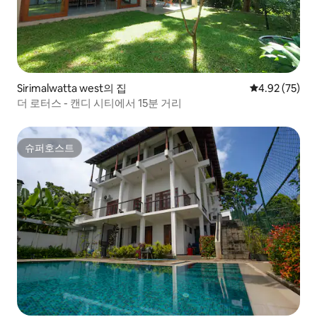
Sirimalwatta west의 집
평점 4.92점(5
4.92 (75)
더 로터스 - 캔디 시티에서 15분 거리
슈퍼호스트
슈퍼호스트