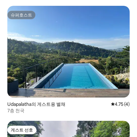
운 5Km
슈퍼호스트
슈퍼호스트
Udapalatha의 게스트용 별채
평점 4.75점(
4.75 (4)
7층 천국
게스트 선호
게스트 선호