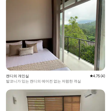
캔디의 개인실
평점 4.75점(
4.75 (4)
발코니가 있는 캔디의 에어컨 없는 저렴한 객실