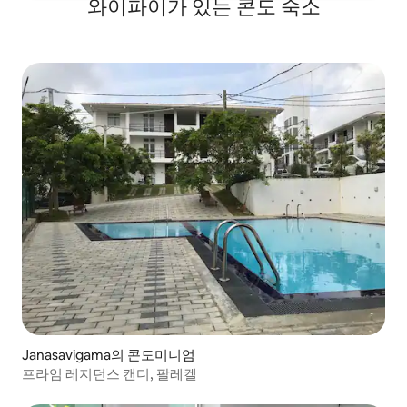
와이파이가 있는 콘도 숙소
Janasavigama의 콘도미니엄
프라임 레지던스 캔디, 팔레켈