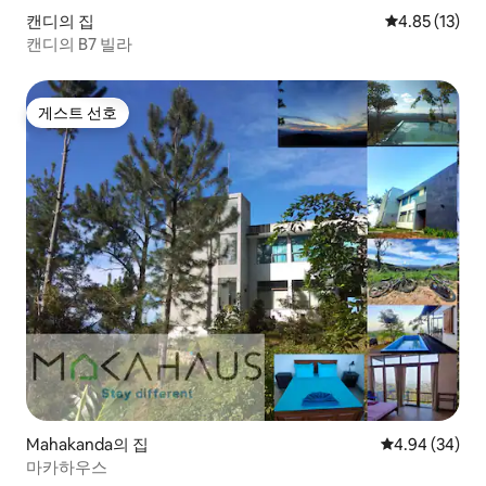
캔디의 집
평점 4.85점(5
4.85 (13)
캔디의 B7 빌라
게스트 선호
게스트 선호
Mahakanda의 집
평점 4.94점(5
4.94 (34)
마카하우스