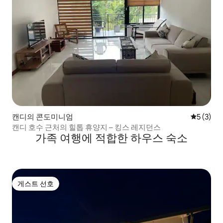
캔디의 콘도미니엄
평점 5점(
5 (3)
캔디 호수 근처의 힐톱 휴양지 – 킹스 레지던스
가족 여행에 적합한 하우스 숙소
게스트 선호
게스트 선호