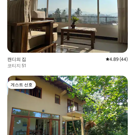
캔디의 집
평점 4.89점(5
4.89 (44)
코티지 51
게스트 선호
게스트 선호