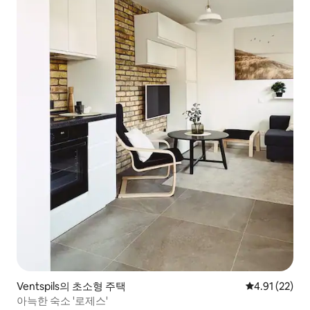
Ventspils의 초소형 주택
평점 4.91점(5
4.91 (22)
아늑한 숙소 '로제스'