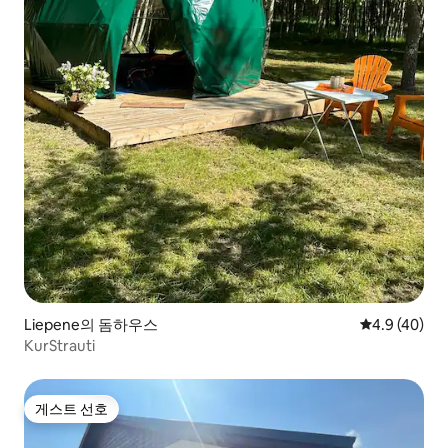
Liepene의 돔하우스
평점 4.9점(5
4.9 (40)
KurStrauti
게스트 선호
게스트 선호