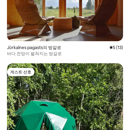
Jūrkalnes pagasts의 방갈로
평점 5점(5
5 (13)
바다 전망이 펼쳐지는 방갈로
게스트 선호
게스트 선호