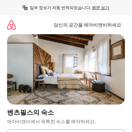
콘
일부 정보가 자동 번역되었습니다. 
원문 보기
텐
츠
로
당신의 공간을 에어비앤비하세요
바
로
가
기
벤츠필스의 숙소
에어비앤비에서 독특한 숙소를 예약하세요.