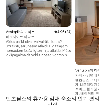
Ventspils의 아파트
평점 4.96점(5점 만점), 후기 24
4.96 (24)
파크사이트 아파트
Vēlies palikt divas vai vairāk dienas?
Uzraksti, sarunāsim atlaidi! Digitālajiem
nomadiem īpaša ilgtermiņa atlaide. Mūsu
iekšpagalma dzīvoklis ir oāze Ventspils
centrā — tikai dažu soļu attālumā no
pilsētas ielām, restorāniem un kultūras
objektiem, bet vienlaikus mūsu
Ventspils의 아파트
iekšpagalmā aiz vārtiem valda klusums
카페와 강변에 위치
un miers. Ideāla izvēle tiem, kas vēlas
벤츠필스 구시가지
izbaudīt pilsētas ritmu, tajā pašā laikā
게 리모델링된 아파
saglabājot privātumu un atpūtu.
적이고 활기찬 지역입니다. 최
페, 베이커리, 벤타스
벤츠필스의 휴가용 임대 숙소의 인기 편의
관, 스파, 수영장,
2~4분 거리입니다.
시설