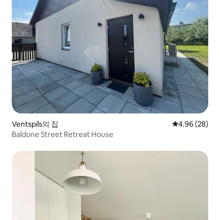
Ventspils의 집
평점 4.96점(5
4.96 (28)
Baldone Street Retreat House