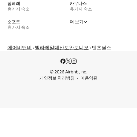
탐페레
카우나스
휴가지 숙소
휴가지 숙소
소포트
더 보기
휴가지 숙소
에어비앤비
빌라레알데산토안토니오
벤츠필스
© 2026 Airbnb, Inc.
개인정보 처리방침
이용약관