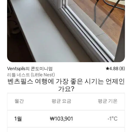
Ventspils의 콘도미니엄
평점 4.88점(
4.88 (8)
리틀 네스트 (Little Nest)
벤츠필스 여행에 가장 좋은 시기는 언제인
가요?
월간
평균 요금
평균 기온
1월
₩103,901
-1°C