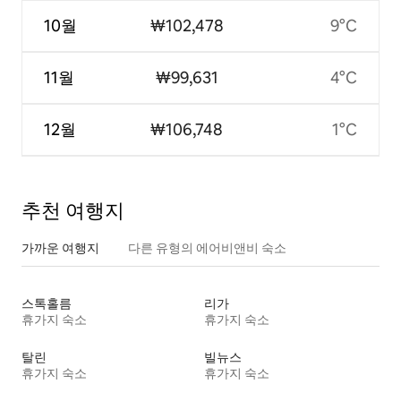
10월
₩102,478
9°C
11월
₩99,631
4°C
12월
₩106,748
1°C
추천 여행지
가까운 여행지
다른 유형의 에어비앤비 숙소
스톡홀름
리가
휴가지 숙소
휴가지 숙소
탈린
빌뉴스
휴가지 숙소
휴가지 숙소