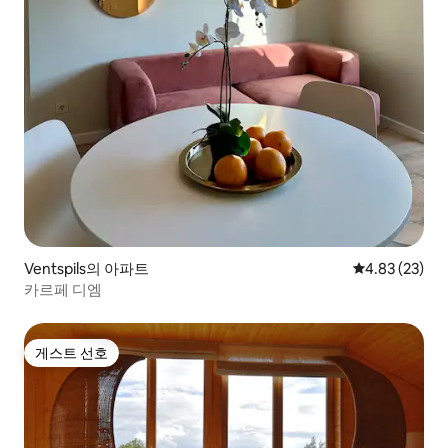
Ventspils의 아파트
평점 4.83점(5
4.83 (23)
카르페 디엠
게스트 선호
게스트 선호