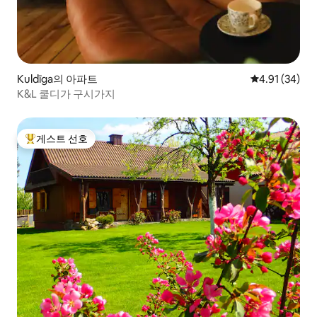
Kuldīga의 아파트
평점 4.91점(5
4.91 (34)
K&L 쿨디가 구시가지
게스트 선호
상위 게스트 선호