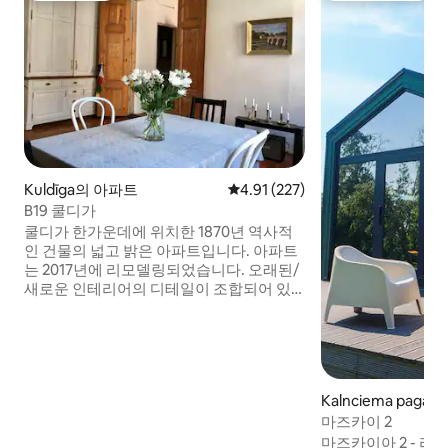
Kuldīga의 아파트
평점 4.91점(5점 만점), 후기 227
4.91 (227)
B19 쿨디가
쿨디가 한가운데에 위치한 1870년 역사적
인 건물의 넓고 밝은 아파트입니다. 아파트
는 2017년에 리모델링되었습니다. 오래된/
새로운 인테리어의 디테일이 조합되어 있
습니다. 천장과 창문이 높습니다. 공원 바로
앞에 위치하고 있습니다. 오후 햇살이 창문
에 비칩니다. 편안한 숙박을 위해 필요한 모
든 것을 갖추고 있습니다. 메인 광장, 보행자
거리, 벤타스 룸바 유명 다리에서 몇 걸음 떨
Kalnciema paga
어져 있습니다. ! 와이파이가 없습니다. 저
마즈카이 2
희는 기기와의 연결을 끊는 것이 주변 환경
과 진정으로 연결하는 열쇠라고 믿습니다.
마즈카이아 2 - 리