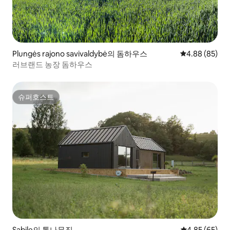
Plungės rajono savivaldybė의 돔하우스
평점 4.88점(5
4.88 (85)
러브랜드 농장 돔하우스
슈퍼호스트
슈퍼호스트
Sabile의 통나무집
평점 4.85점(5
4.85 (65)