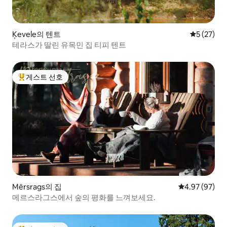
Ķevele의 텐트
평점 5점(5
5 (27)
테라스가 딸린 유목민 집 티피 텐트
게스트 선호
상위 게스트 선호
Mērsrags의 집
평점 4.97점(5
4.97 (97)
메르스라그스에서 숲의 평화를 느껴보세요.