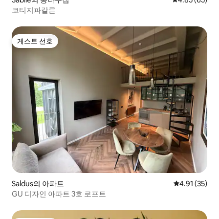
코티지파칼른
게스트 선호
게스트 선호
Saldus의 아파트
평점 4.91점(5
4.91 (35)
GU 디자인 아파트 3호 로프트