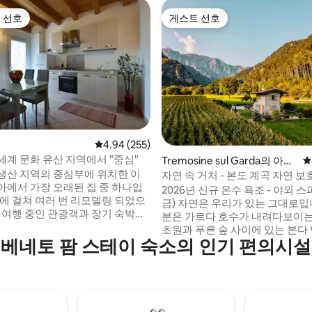
 선호
게스트 선호
스트 선호
게스트 선호
후기 161개
평점 4.94점(5점 만점), 후기 255개
4.94 (255)
세계 문화 유산 지역에서 "중심"
Tremosine sul Garda의 아파
평
생산 지역의 중심부에 위치한 이
트
자연 속 거처 - 본도 계곡 자연 보
아에서 가장 오래된 집 중 하나입
2026년 신규 온수 욕조 - 야외 스
년에 걸쳐 여러 번 리모델링 되었으
금) 자연은 우리가 있는 그대로입
는 여행 중인 관광객과 장기 숙박을
분은 가르다 호수가 내려다보이
시설로 사용되고 있습니다. 인근
초원과 푸른 숲 사이에 있는 본다
아(56km), 트레비소(31km), 바
베네토 팜 스테이 숙소의 인기 편의시설
보호구역에 있습니다. 인파에서 
라파(30km), 코르티나 담페초
져, 해발 600m 고도에 위치하고
), 가장 가까운 돌로미티 산맥(1시간
가깝고(단 9km), 트레모시네 술
변에 매우 뛰어난 레스토랑, 아름다
숨 막히는 전망, 시골 문화, 다양
맑은 날에는 베네치아가 보임) 그리
제공합니다. 넓은 개방형 공간은 
자전거 투어를 즐길 수 있는 곳...
전망을 보장하며, 계곡은 통풍이 