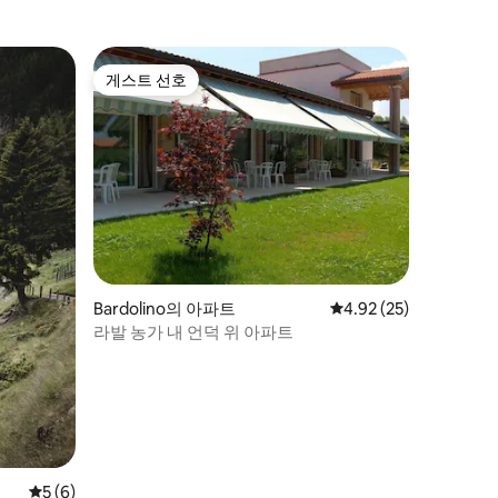
게스트 선호
게스트 선호
Bardolino의 아파트
평점 4.92점(5점 만점),
4.92 (25)
라발 농가 내 언덕 위 아파트
평점 5점(5점 만점), 후기 6개
5 (6)