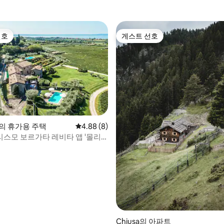
선호
게스트 선호
선호
게스트 선호
no의 휴가용 주택
평점 4.88점(5점 만점), 후기 8개
4.88 (8)
스모 보르가타 레비타 앱 '몰리
 후기 78개
Chiusa의 아파트