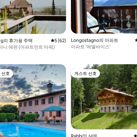
후기 128개
Longostagno의 아파트
Berg의 휴가용 주택
평점 5점(5점 만점), 후기 62개
5 (62)
아파트 '에델바이스'
타니 에판 (아파트먼트 타워)
 선호
게스트 선호
스트 선호
게스트 선호
Rabbi의 샬레
평