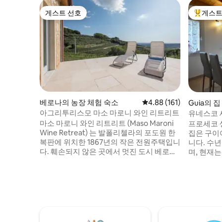
게스트 선호
게스트
게스트 선호
상위 게
베로나의 농장 체험 숙소
평점 4.88점(5점 만점), 
4.88 (161)
Guia의 집
아그리투리스모 마소 마로니 와인 리트리트
유네스코 
마소 마로니 와인 리트리트 (Maso Maroni
프로세코 
Wine Retreat) 는 발폴리첼라의 포도원 한
집은 구이
복판에 위치한 1867년의 작은 전원주택입니
니다. 수
다. 훼손되지 않은 곳에서 멋진 도시 베로나
며, 현재
의 숨 막히는 전망을 감상할 수 있습니다. 숙
위한 숙박 
소에는 냉장고, 냉동고, 전자레인지, 식기 세
지역: 베네치
척기, 스토브, 토스터, 찻주전자, 커피 메이
사노 델 그
커가 있는 작은 주방이 있습니다. 전용 욕실
(105km
에는 샤워 시설, 화장실, 비데, 침구가 마련
거리). 주
되어 있습니다. 더블 침대가 여러분의 꿈을
운 풍경(
망칠 것입니다. NIN:
고 산책과 