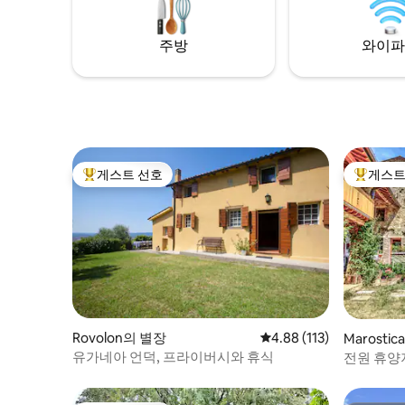
IT023091B5O3AKWRCP CIR: 023091-
AGR-00004
주방
와이파
게스트 선호
게스트
상위 게스트 선호
상위 게
Rovolon의 별장
평점 4.88점(5점 만점), 
4.88 (113)
Marosti
유가네아 언덕, 프라이버시와 휴식
전원 휴양
위트