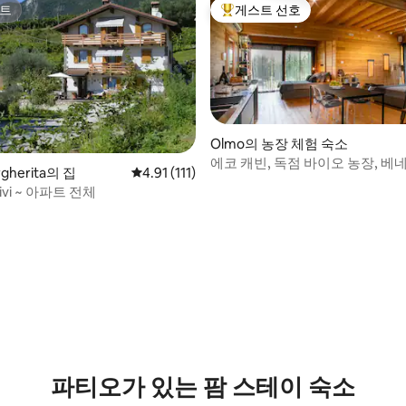
트
게스트 선호
트
상위 게스트 선호
Olmo의 농장 체험 숙소
에코 캐빈, 독점 바이오 농장, 
rgherita의 집
평점 4.91점(5점 만점), 후기 111개
4.91 (111)
20분
livi ~ 아파트 전체
후기 105개
파티오가 있는 팜 스테이 숙소