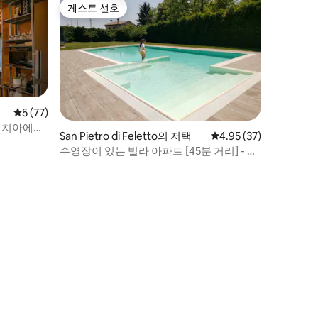
게스트 선호
게스트 선호
평점 5점(5점 만점), 후기 77개
5 (77)
베네치아에서
San Pietro di Feletto의 저택
평점 4.95점(5점 만점),
4.95 (37)
수영장이 있는 빌라 아파트 [45분 거리] - 유
네스코 지역