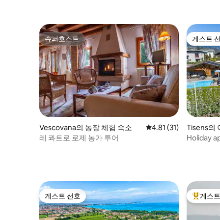
슈퍼호스트
게스트 
슈퍼호스트
게스트 
Vescovana의 농장 체험 숙소
평점 4.81점(5점 만점),
4.81 (31)
Tisens
레 콰트로 로제 농가 투어
Holiday a
²)
게스트 선호
게스트
게스트 선호
상위 게