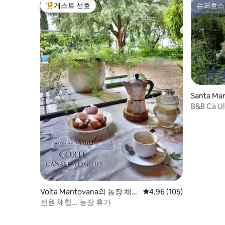
게스트 선호
슈퍼호스
상위 게스트 선호
슈퍼호스
Santa Ma
B&B Cà U
Volta Mantovana의 농장 체험
평점 4.96점(5점 만점), 
4.96 (105)
숙소
전원 체험... 농장 휴가