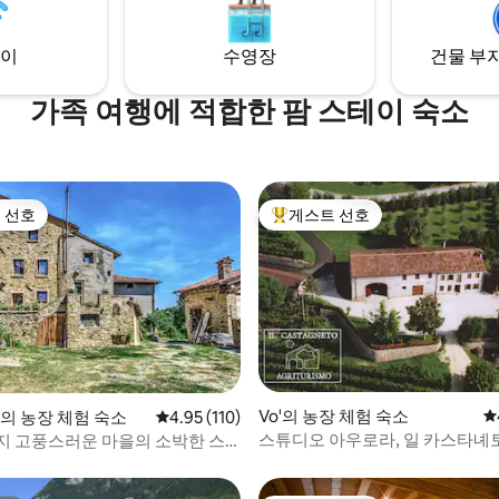
기 때문에 여름에도 시원한 기후
니다.
이
수영장
건물 부지
가족 여행에 적합한 팜 스테이 숙소
 선호
게스트 선호
스트 선호
상위 게스트 선호
후기 113개
Vo'의 농장 체험 숙소
평
ca의 농장 체험 숙소
평점 4.95점(5점 만점), 후기 110개
4.95 (110)
스튜디오 아우로라, 일 카스타녜토
지 고풍스러운 마을의 소박한 스
우가네이