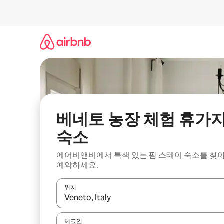
콘
텐
츠
로
바
로
가
기
베네토 농장 체험 휴가
숙소
에어비앤비에서 특색 있는 팜 스테이 숙소를 찾
예약하세요.
위치
결과가 나오면 위·아래 화살표 키를 사용하거나 터치
체크인