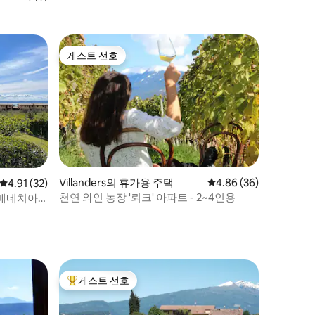
게스트 선호
게스트 선호
Villanders의 휴가용 주택
평점 4.86점(5점 만점),
4.86 (36)
평점 4.91점(5점 만점), 후기 32개
4.91 (32)
천연 와인 농장 '뢰크' 아파트 - 2~4인용
 베네치아
게스트 선호
상위 게스트 선호