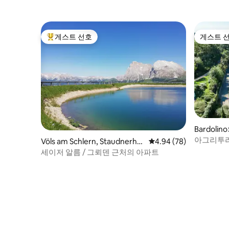
게스트 선호
게스트 
상위 게스트 선호
게스트 
Bardoli
아그리투리
Völs am Schlern, Staudnerhof
평점 4.94점(5점 만점),
4.94 (78)
나라'
의 휴가용 주택
세이저 알름 / 그뢰덴 근처의 아파트