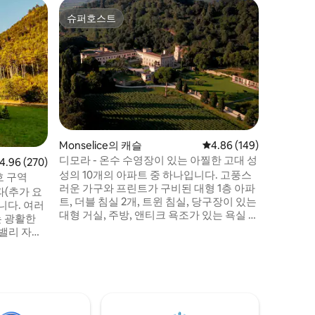
Cervare
슈퍼호스트
게스트
슈퍼호스트
상위 게
파트
19세기 주
레지던스 
석재의 우
란 꽃 정
현대적인
가 배치되
된 돌로 
대들보로 
네, 테이
Monselice의 캐슬
평점 4.86점(5점 만점), 
4.86 (149)
러가 있는
디모라 - 온수 수영장이 있는 아찔한 고대 성
점 4.96점(5점 만점), 후기 270개
4.96 (270)
이들을 위
성의 10개의 아파트 중 하나입니다. 고풍스
파도바 근
호 구역
러운 가구와 프린트가 구비된 대형 1층 아파
파(추가 요
트, 더블 침실 2개, 트윈 침실, 당구장이 있는
니다. 여러
대형 거실, 주방, 앤티크 욕조가 있는 욕실 2
는 광활한
개. 6명, 침구와 수건이 요금에 포함됩니다.
 밸리 자연
추가 인원은 1박당 € 45가 부과됩니다. 무료
멀리 떨어
와이파이, 야외 놀이터, 바베큐장. 자쿠지 +
, 해변에서
온수 욕조와 미니풀이 있는 수영장을 무료
 가르다는
로 이용할 수 있으며, 일년 내내 운영됩니다!
한 스포츠를
숙박당 반려견 수수료 € 30 (반려견 최대 2
산의 멋진
마리 허용).
매우 잘 되