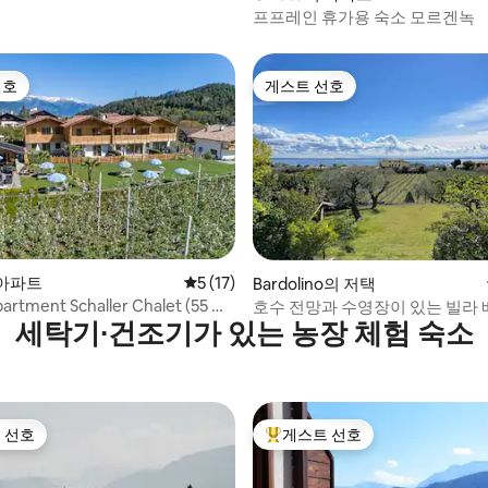
프프레인 휴가용 숙소 모르겐녹
선호
게스트 선호
선호
게스트 선호
 후기 31개
의 아파트
평점 5점(5점 만점), 후기 17개
5 (17)
Bardolino의 저택
partment Schaller Chalet (55 m
호수 전망과 수영장이 있는 빌라
세탁기∙건조기가 있는 농장 체험 숙소
바르돌리노
 선호
게스트 선호
스트 선호
상위 게스트 선호