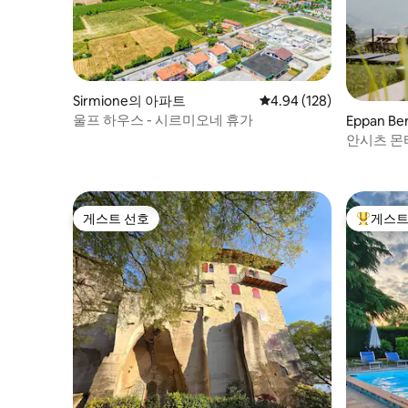
Sirmione의 아파트
평점 4.94점(5점 만점), 
4.94 (128)
울프 하우스 - 시르미오네 휴가
Eppan 
안시츠 몬
게스트 선호
게스트
게스트 선호
상위 게