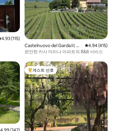
평점 4.93점(5점 만점), 후기 115개
4.93 (115)
Castelnuovo del Garda의 콘
평점 4.94점(5점 만점), 
4.94 (415)
도미니엄
편안한 카사 마리나 아파트의 B&B 서비스
게스트 선호
상위 게스트 선호
점 4.99점(5점 만점), 후기 142개
4.99 (142)