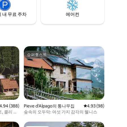
를 자랑합
 내 무료 주차
에어컨
슈퍼호스트
슈퍼호스트
점 4.94점(5점 만점), 후기 388개
4.94 (388)
Pieve d'Alpago의 통나무집
평점 4.93점(5점 만점),
4.93 (98)
, 콜리 에
숲속의 오두막: 여섯 가지 감각의 웰니스