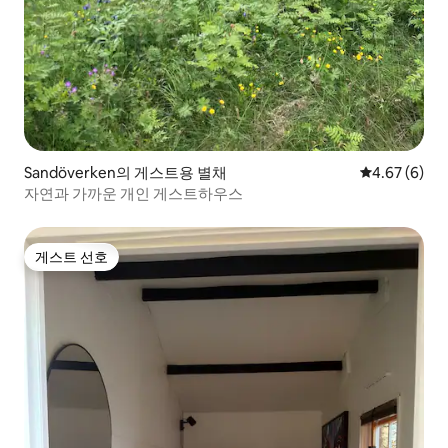
Sandöverken의 게스트용 별채
평점 4.67점(
4.67 (6)
자연과 가까운 개인 게스트하우스
게스트 선호
게스트 선호