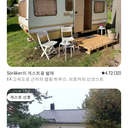
Söråker의 게스트용 별채
평점 4.72점(5
4.72 (32)
E4 고속도로 근처의 캠핑 하우스. 쇠로커의 선코스트
게스트 선호
게스트 선호