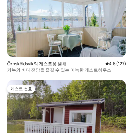
Örnsköldsvik의 게스트용 별채
평점 4.6점(5점
4.6 (127)
카누와 바다 전망을 즐길 수 있는 아늑한 게스트하우스
게스트 선호
게스트 선호