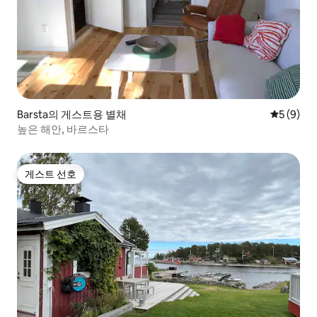
Barsta의 게스트용 별채
평점 5점(
5 (9)
높은 해안, 바르스타
게스트 선호
게스트 선호