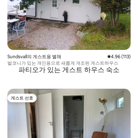
Sundsvall의 게스트용 별채
평점 4.96점(5
4.96 (113)
발코니가 있는 개인용으로 새롭게 개조된 게스트하우스
파티오가 있는 게스트 하우스 숙소
게스트 선호
게스트 선호