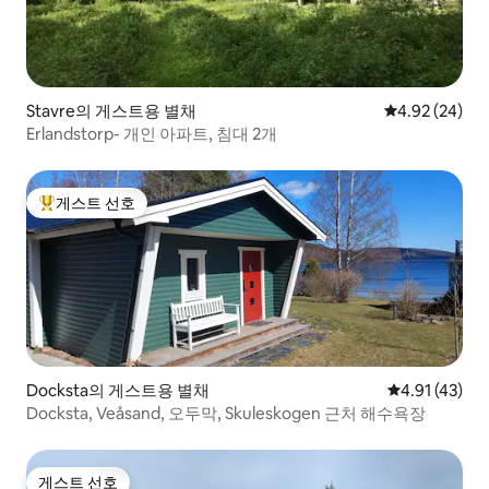
Stavre의 게스트용 별채
평점 4.92점(5
4.92 (24)
Erlandstorp- 개인 아파트, 침대 2개
게스트 선호
상위 게스트 선호
Docksta의 게스트용 별채
평점 4.91점(
4.91 (43)
Docksta, Veåsand, 오두막, Skuleskogen 근처 해수욕장
게스트 선호