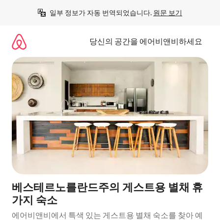
콘
일부 정보가 자동 번역되었습니다. 
원문 보기
텐
츠
로
당신의 공간을 에어비앤비하세요
바
로
가
기
베스테르노를란드주의 게스트용 별채 휴
가지 숙소
에어비앤비에서 특색 있는 게스트용 별채 숙소를 찾아 예