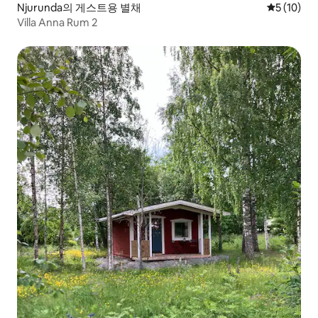
Njurunda의 게스트용 별채
평점 5점(5
5 (10)
Villa Anna Rum 2