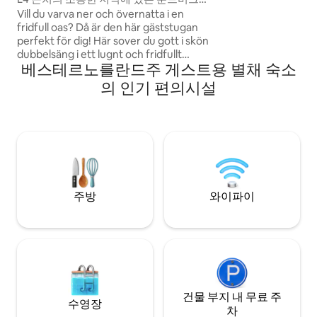
머신, TV 등이 구비되
게스트하우스
Vill du varva ner och övernatta i en
이와 주차가 가능합
fridfull oas? Då är den här gäststugan
히터. 동물이나 흡연은
perfekt för dig! Här sover du gott i skön
높은 청결도를 위해
dubbelsäng i ett lugnt och fridfullt
했을 때와 같은 상
베스테르노를란드주 게스트용 별채 숙소
område med utsikt över blomstrande
요. 그렇지 않으면 
trädgård. I byn finns bra fiskevatten och
의 인기 편의시설
영합니다!
motionsspår. Sängen är bäddad och klar
när du kommer. Slutstädning ingår.
Gästhuset har el men inte rinnande
vatten. I stugan finns en
husvagnstoalett och dricksvatten i dunk.
Uppblåsbar madrass finns tillgänlig vid
behov. Husdjur är inte tillåtet.
주방
와이파이
건물 부지 내 무료 주
수영장
차