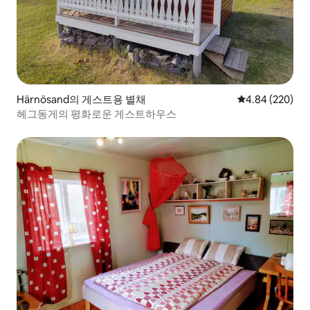
Härnösand의 게스트용 별채
평점 4.84점(5점
4.84 (220)
헤그동게의 평화로운 게스트하우스