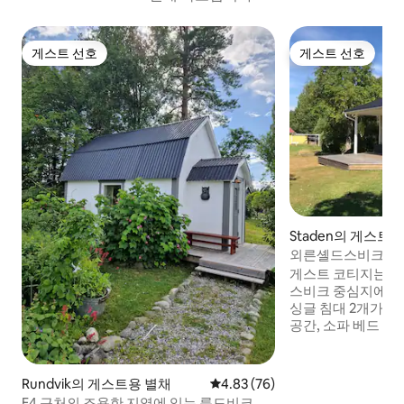
게스트 선호
게스트 선호
게스트 선호
게스트 선호
Staden의 게스트
외른셸드스비크의 
게스트 코티지는 
스비크 중심지에서 
싱글 침대 2개가 있는
공간, 소파 베드 (12
샤워기와 세탁기가 
유아용 침대를 이용
가 필요하시면 연락주
Rundvik의 게스트용 별채
평점 4.83점(5점 만점), 후기 76
4.83 (76)
고/냉동고, 전자레인
E4 근처의 조용한 지역에 있는 룬드비크의