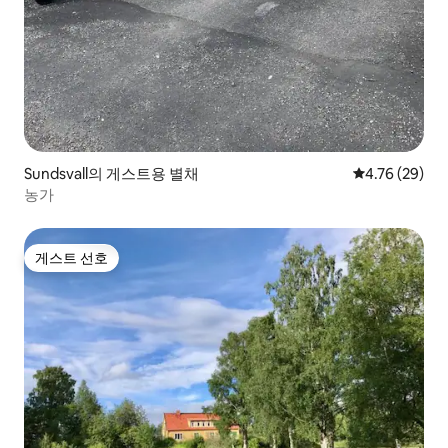
Sundsvall의 게스트용 별채
평점 4.76점(5
4.76 (29)
농가
게스트 선호
게스트 선호