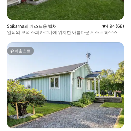
Spikarna의 게스트용 별채
평점 4.94점(5
4.94 (68)
알뇌의 보석 스피카르나에 위치한 아름다운 게스트 하우스
슈퍼호스트
슈퍼호스트