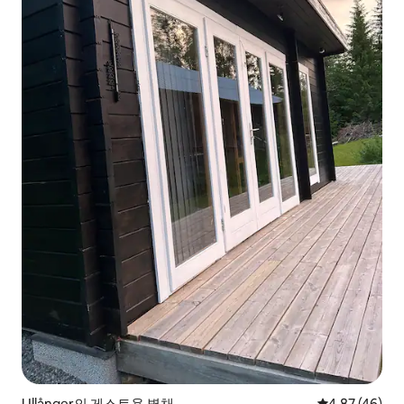
Ullånger의 게스트용 별채
평점 4.87점(5
4.87 (46)