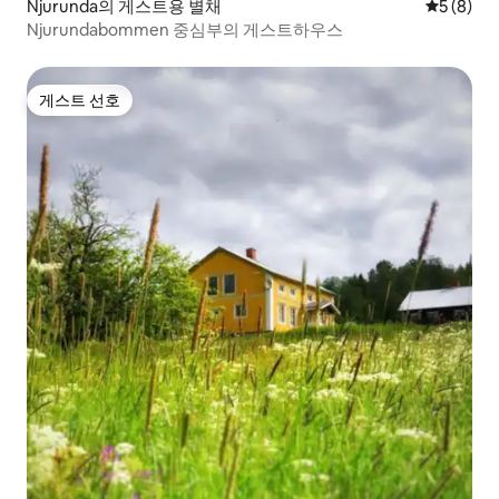
Njurunda의 게스트용 별채
평점 5점(
5 (8)
Njurundabommen 중심부의 게스트하우스
게스트 선호
게스트 선호