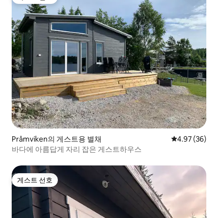
게스트 선호
Pråmviken의 게스트용 별채
평점 4.97점(5
4.97 (36)
바다에 아름답게 자리 잡은 게스트하우스
게스트 선호
게스트 선호