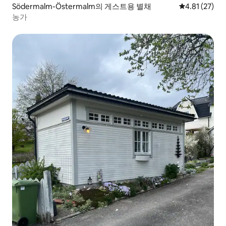
Södermalm-Östermalm의 게스트용 별채
평점 4.81점(5
4.81 (27)
농가