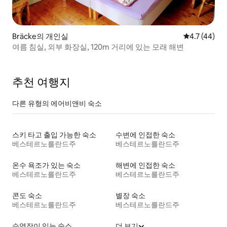
Bräcke의 개인실
평점 4.7점(5
4.7 (44)
여름 침실, 외부 화장실, 120m 거리에 있는 모래 해변
추천 여행지
다른 유형의 에어비앤비 숙소
스키 타고 출입 가능한 숙소
수변에 인접한 숙소
베스테르노를란드주
베스테르노를란드주
온수 욕조가 있는 숙소
해변에 인접한 숙소
베스테르노를란드주
베스테르노를란드주
콘도 숙소
별장 숙소
베스테르노를란드주
베스테르노를란드주
수영장이 있는 숙소
더 보기