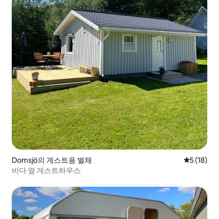
Domsjö의 게스트용 별채
평점 5점(5
5 (18)
바다 옆 게스트하우스