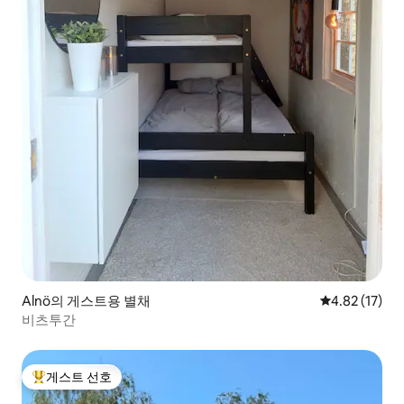
Alnö의 게스트용 별채
평점 4.82점(5
4.82 (17)
비츠투간
게스트 선호
상위 게스트 선호