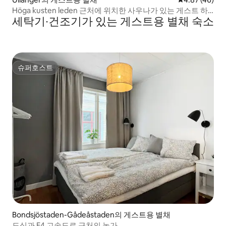
Höga kusten leden 근처에 위치한 사우나가 있는 게스트 하
세탁기∙건조기가 있는 게스트용 별채 숙소
우스
슈퍼호스트
슈퍼호스트
Bondsjöstaden-Gådeåstaden의 게스트용 별채
도심과 E4 고속도로 근처의 농가