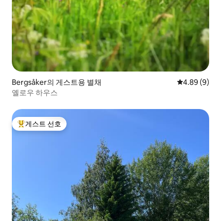
Bergsåker의 게스트용 별채
평점 4.89점(
4.89 (9)
옐로우 하우스
게스트 선호
상위 게스트 선호