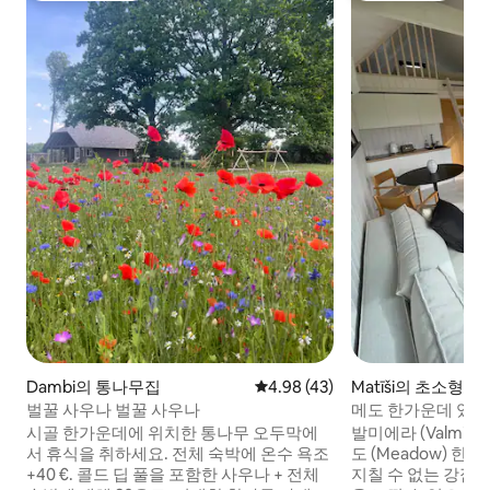
Dambi의 통나무집
평점 4.98점(5점 만점), 후기 43
4.98 (43)
Matīši의 초소형 주
벌꿀 사우나 벌꿀 사우나
메도 한가운데 있는
시골 한가운데에 위치한 통나무 오두막에
발미에라 (Valmier
서 휴식을 취하세요. 전체 숙박에 온수 욕조
도 (Meadow) 
+40 €. 콜드 딥 풀을 포함한 사우나 + 전체
지칠 수 없는 강점