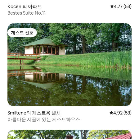
Kocēni의 아파트
평점 4.77점(5
4.77 (53)
Bestes Suite No.11
게스트 선호
게스트 선호
Smiltene의 게스트용 별채
평점 4.92점(5
4.92 (53)
아름다운 시골에 있는 게스트하우스