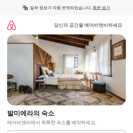
콘
일부 정보가 자동 번역되었습니다. 
원문 보기
텐
츠
로
당신의 공간을 에어비앤비하세요
바
로
가
기
발미에라의 숙소
에어비앤비에서 독특한 숙소를 예약하세요.