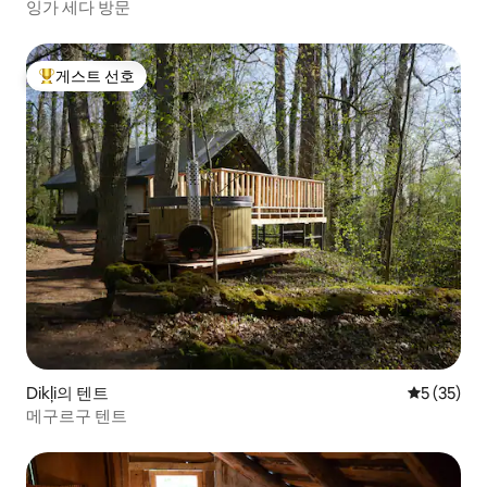
잉가 세다 방문
게스트 선호
상위 게스트 선호
Dikļi의 텐트
평점 5점(5
5 (35)
메구르구 텐트