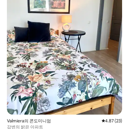
Valmiera의 콘도미니엄
평점 4.87점(5
4.87 (23)
강변의 밝은 아파트