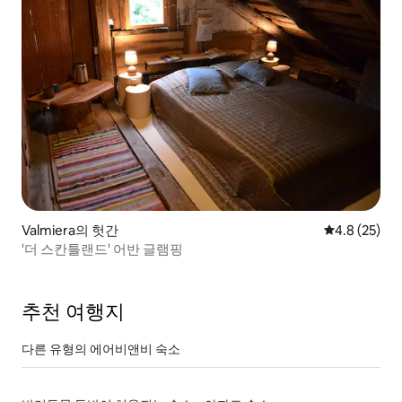
Valmiera의 헛간
평점 4.8점(5
4.8 (25)
'더 스칸틀랜드' 어반 글램핑
추천 여행지
다른 유형의 에어비앤비 숙소