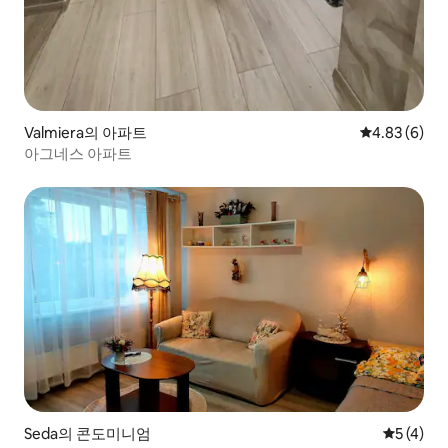
Valmiera의 아파트
평점 4.83점(
4.83 (6)
아그네스 아파트
Seda의 콘도미니엄
평점 5점(
5 (4)