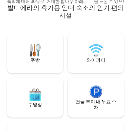
숙박에 대해 30유로. 거대한 참나무 아래에
을 느낄 수 있으며
발미에라의 휴가용 임대 숙소의 인기 편의
서 몽환적인 그네를 타고 자연을 만끽할 수
밤에는 별이 빛나는
있는 넓은 야외. 아침과 저녁의 태양을 마주
다. 이 건물은 지속
시설
보고 있는 파티오, 바비큐를 즐길 수 있는 장
널, 천연 마감재 재
소. 오두막에는 시설이 완비된 주방이 있으
힘을 강조하기 위해
며, 현대적인 분위기가 클래식한 가치와 멋
의 어두운 색에 따
지게 어우러져 있습니다. 아름다운 도시인
내부는 미니멀한 스
발미에라와 세시스 (Cesis) 는 차로 가까운
커플 및 친구에게 
거리에 다양한 식사와 문화 엔터테인먼트
모든 것을 갖추고 
를 즐길 수 있습니다.
주방
와이파이
건물 부지 내 무료 주
수영장
차