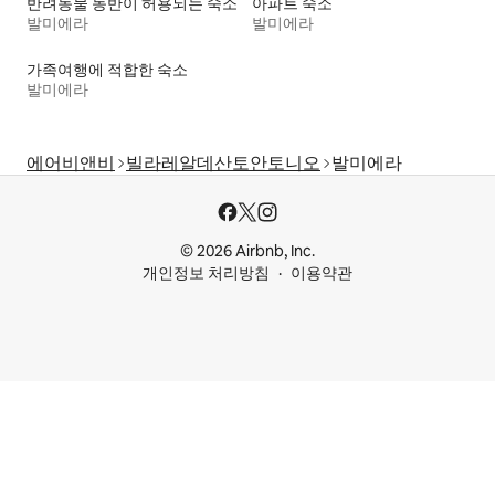
반려동물 동반이 허용되는 숙소
아파트 숙소
발미에라
발미에라
가족여행에 적합한 숙소
발미에라
에어비앤비
빌라레알데산토안토니오
발미에라
© 2026 Airbnb, Inc.
개인정보 처리방침
이용약관