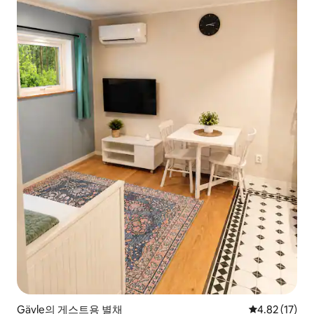
Gävle의 게스트용 별채
평점 4.82점(5
4.82 (17)