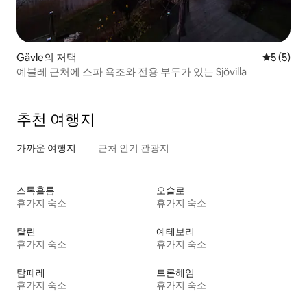
Gävle의 저택
평점 5점(
5 (5)
예블레 근처에 스파 욕조와 전용 부두가 있는 Sjövilla
추천 여행지
가까운 여행지
근처 인기 관광지
스톡홀름
오슬로
휴가지 숙소
휴가지 숙소
탈린
예테보리
휴가지 숙소
휴가지 숙소
탐페레
트론헤임
휴가지 숙소
휴가지 숙소