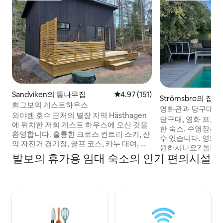
Sandviken의 통나무집
평점 4.97점(5점 만점), 후기 151
4.97 (151)
Strömsbro의 집
회그보의 게스트하우스
영화관과 당구대가 
외야렌 호수 근처의 별장 지역 Hästhagen
당구대, 영화 프로
에 위치한 저희 게스트 하우스에 오신 것을
한 숙소. 수영장은
환영합니다. 훌륭한 크로스 컨트리 스키, 산
수 있습니다. 영화관에서 보는 듯한 경험을
악 자전거 경기장, 골프 코스, 카누 대여, 패
원하시나요? 돌비 
들 등을 즐길 수 있는 회보 브루크(Högbo
발보의 휴가용 임대 숙소의 인기 편의시설
을 갖춘 100인치
Bruk)에서 몇 분 거리에 있습니다. 쿵스베레
실 수 있습니다. 
(Kungsberget) 스키 및 자전거 시설에서
안하게 주무세요. 
25분 거리에 있습니다. 수영과 낚시를 즐길
가요? 여행용 침대,
수 있는 호수까지 도보 거리. 1km 거리에 멋
럼틀을 대여해 드립니다. 무료 
진 산책로와 자전거 도로가 있는 게스티리
이파이가 있습니다.
케레덴(Gästrikeleden)이 있습니다. 겨울
차를 충전할 수 있습니다. 숙소는
에는 도보로 몇 분 거리에 있는 호수에서