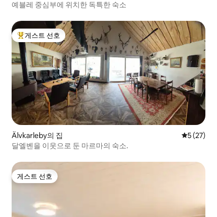
예블레 중심부에 위치한 독특한 숙소
게스트 선호
상위 게스트 선호
Älvkarleby의 집
평점 5점(5
5 (27)
달엘벤을 이웃으로 둔 마르마의 숙소.
게스트 선호
게스트 선호