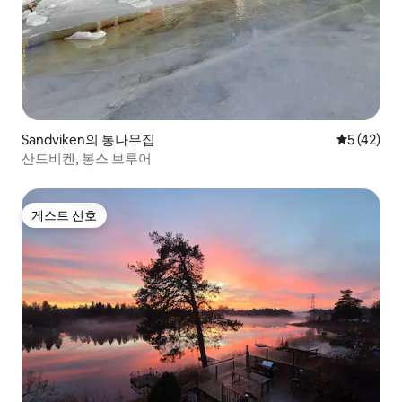
Sandviken의 통나무집
평점 5점(5
5 (42)
산드비켄, 봉스 브루어
게스트 선호
게스트 선호