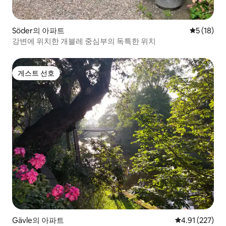
Söder의 아파트
평점 5점(5
5 (18)
강변에 위치한 개블레 중심부의 독특한 위치
게스트 선호
게스트 선호
Gävle의 아파트
평점 4.91점(5
4.91 (227)