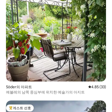
Söder의 아파트
평점 4.85점(5
4.85 (33)
예블레의 남쪽 중심부에 위치한 예술가의 아지트
게스트 선호
상위 게스트 선호