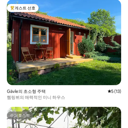
게스트 선호
상위 게스트 선호
Gävle의 초소형 주택
평점 5점(5
5 (13)
헴링뷔의 매력적인 미니 하우스
슈퍼호스트
슈퍼호스트