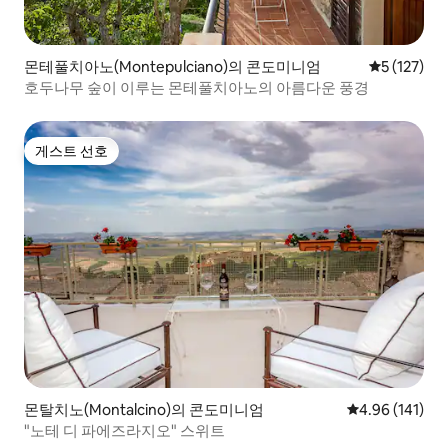
몬테풀치아노(Montepulciano)의 콘도미니엄
평점 5점(5점
5 (127)
호두나무 숲이 이루는 몬테풀치아노의 아름다운 풍경
게스트 선호
게스트 선호
몬탈치노(Montalcino)의 콘도미니엄
평점 4.96점(5
4.96 (141)
"노테 디 파에즈라지오" 스위트