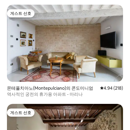
게스트 선호
게스트 선호
몬테풀치아노(Montepulciano)의 콘도미니엄
평점 4.94점(5점
4.94 (218)
역사적인 궁전의 휴가용 아파트 - 마리나
게스트 선호
게스트 선호