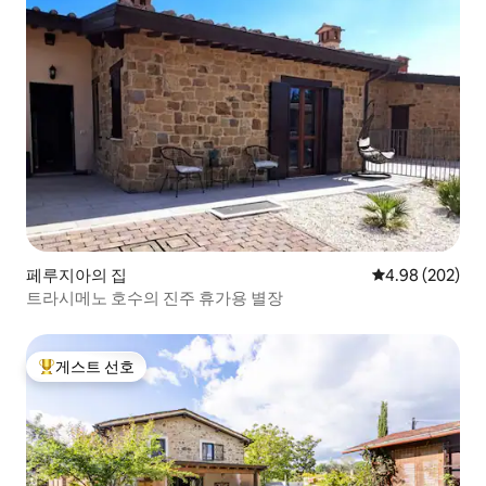
페루지아의 집
평점 4.98점(5점
4.98 (202)
트라시메노 호수의 진주 휴가용 별장
게스트 선호
상위 게스트 선호