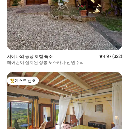
시에나의 농장 체험 숙소
평점 4.97점(5점
4.97 (322)
에어컨이 설치된 정통 토스카나 전원주택
게스트 선호
상위 게스트 선호