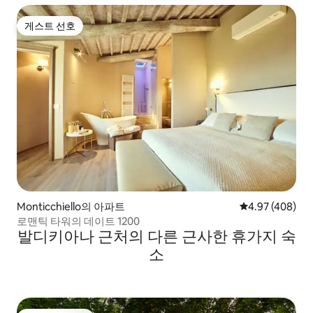
게스트 선호
게스트 선호
Monticchiello의 아파트
평점 4.97점(5점
4.97 (408)
로맨틱 타워의 데이트 1200
발디키아나 근처의 다른 근사한 휴가지 숙
소