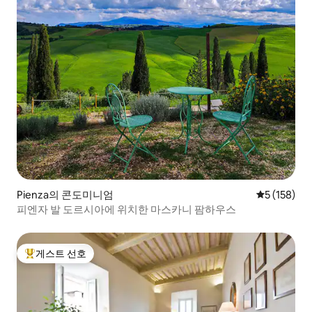
Pienza의 콘도미니엄
평점 5점(5점
5 (158)
피엔자 발 도르시아에 위치한 마스카니 팜하우스
게스트 선호
상위 게스트 선호