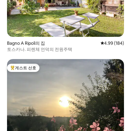
Bagno A Ripoli의 집
평점 4.99점(5점
4.99 (184)
토스카나. 피렌체 언덕의 전원주택
게스트 선호
상위 게스트 선호