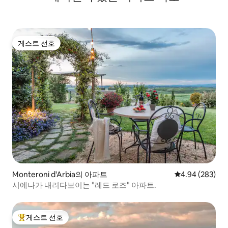
게스트 선호
게스트 선호
Monteroni d'Arbia의 아파트
평점 4.94점(5점
4.94 (283)
시에나가 내려다보이는 "레드 로즈" 아파트.
게스트 선호
상위 게스트 선호