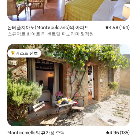
몬테풀치아노(Montepulciano)의 아파트
평점 4.98점(5점
4.98 (164)
스튜어트 화이트 티 센트럴 파노라마 & 정원
게스트 선호
상위 게스트 선호
Monticchiello의 휴가용 주택
평점 4.96점(5점
4.96 (135)