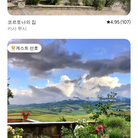
코르토나의 집
평점 4.95점(5점
4.95 (107)
카사 루시
게스트 선호
상위 게스트 선호