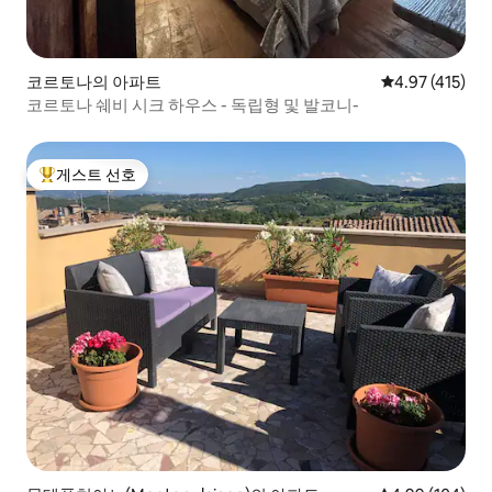
코르토나의 아파트
평점 4.97점(5
4.97 (415)
코르토나 쉐비 시크 하우스 - 독립형 및 발코니-
게스트 선호
상위 게스트 선호