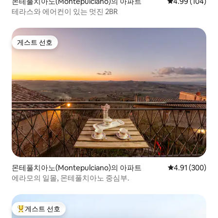
몬테풀치아노(Montepulciano)의 아파트
평점 4.99점(5점
4.99 (104)
테라스와 에어컨이 있는 멋진 2BR
게스트 선호
게스트 선호
몬테풀치아노(Montepulciano)의 아파트
평점 4.91점(5점
4.91 (300)
에라모의 일몰, 몬테풀치아노 중심부.
게스트 선호
상위 게스트 선호