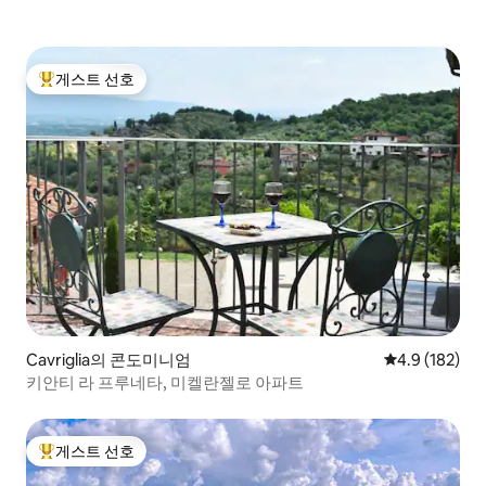
게스트 선호
상위 게스트 선호
Cavriglia의 콘도미니엄
평점 4.9점(5점
4.9 (182)
키안티 라 프루네타, 미켈란젤로 아파트
게스트 선호
상위 게스트 선호