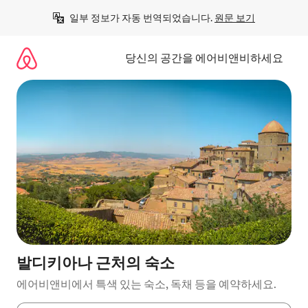
콘
일부 정보가 자동 번역되었습니다. 
원문 보기
텐
츠
로
당신의 공간을 에어비앤비하세요
바
로
가
기
발디키아나 근처의 숙소
에어비앤비에서 특색 있는 숙소, 독채 등을 예약하세요.