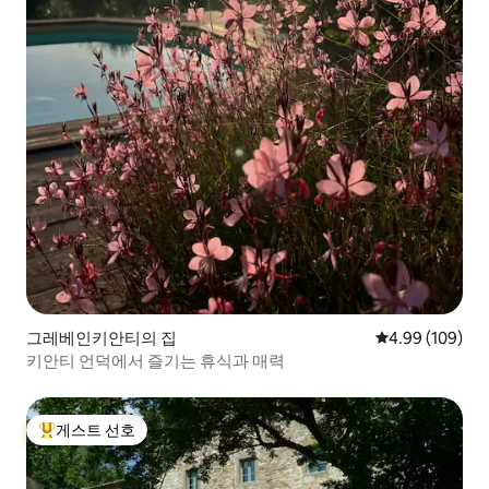
그레베인키안티의 집
평점 4.99점(5점
4.99 (109)
키안티 언덕에서 즐기는 휴식과 매력
게스트 선호
상위 게스트 선호