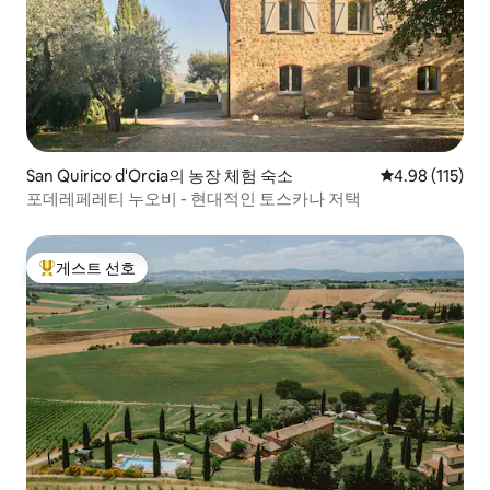
San Quirico d'Orcia의 농장 체험 숙소
평점 4.98점(5
4.98 (115)
포데레페레티 누오비 - 현대적인 토스카나 저택
게스트 선호
상위 게스트 선호