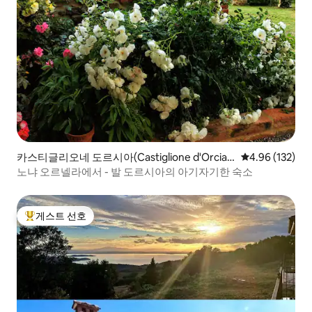
카스티글리오네 도르시아(Castiglione d'Orcia)
평점 4.96점(5점
4.96 (132)
의 집
노냐 오르넬라에서 - 발 도르시아의 아기자기한 숙소
게스트 선호
상위 게스트 선호