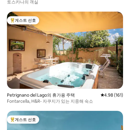
토스카나의 객실
게스트 선호
상위 게스트 선호
Petrignano del Lago의 휴가용 주택
평점 4.98점(5
4.98 (161)
Fontarcella, H&R- 자쿠지가 있는 지중해 숙소
게스트 선호
상위 게스트 선호