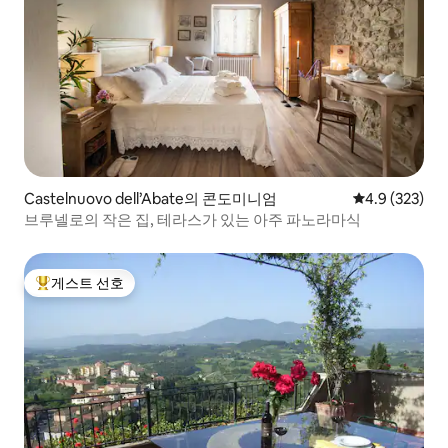
Castelnuovo dell’Abate의 콘도미니엄
평점 4.9점(5점
4.9 (323)
브루넬로의 작은 집, 테라스가 있는 아주 파노라마식
게스트 선호
상위 게스트 선호