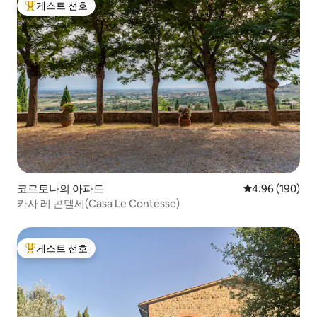
게스트 선호
상위 게스트 선호
코르토나의 아파트
평점 4.96점(5점
4.96 (190)
카사 레 콘텔세(Casa Le Contesse)
게스트 선호
상위 게스트 선호