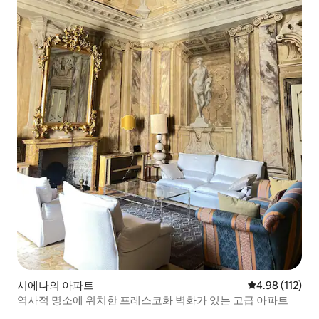
시에나의 아파트
평점 4.98점(5
4.98 (112)
역사적 명소에 위치한 프레스코화 벽화가 있는 고급 아파트