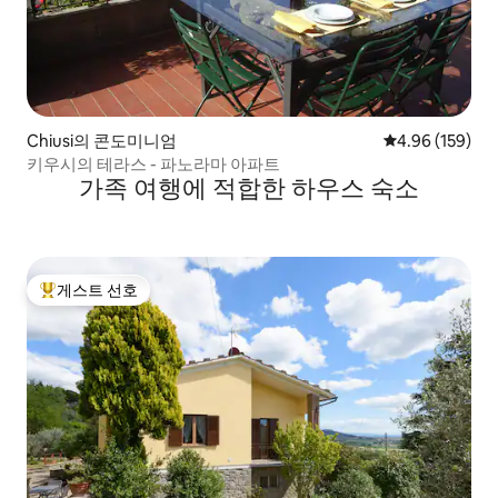
Chiusi의 콘도미니엄
평점 4.96점(5점
4.96 (159)
키우시의 테라스 - 파노라마 아파트
가족 여행에 적합한 하우스 숙소
게스트 선호
상위 게스트 선호