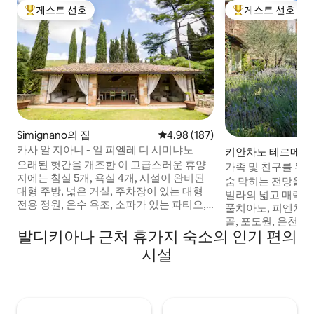
게스트 선호
게스트 선호
상위 게스트 선호
상위 게스트 선호
Simignano의 집
평점 4.98점(5점 만점), 후기 187
4.98 (187)
카사 알 지아니 - 일 피엘레 디 시미냐노
키안차노 테르메(Chi
오래된 헛간을 개조한 이 고급스러운 휴양
Terme)의 저택
가족 및 친구를 위
지에는 침실 5개, 욕실 4개, 시설이 완비된
토스카나 빌라
숨 막히는 전망을 
대형 주방, 넓은 거실, 주차장이 있는 대형
빌라의 넓고 매력적
전용 정원, 온수 욕조, 소파가 있는 파티오,
풀치아노, 피엔차, 
바비큐 시설, 화덕, 야외 주방이 마련되어 있
골, 포도원, 온천을
습니다. 소박한 매력과 현대적인 편안함이
발디키아나 근처 휴가지 숙소의 인기 편의
전기자전거를 타거
어우러진 곳으로, 독특한 경험을 찾고 계신
보세요! 최고급 침
시설
분들에게 이상적입니다. 가족 또는 단체 여
은 스위트 2개. 창
행에 적합한 이 숙소에서는 온수 욕조에서
안한 소파, 전문 
휴식을 취하고 야외에서 저녁 식사를 즐기
와이너리 방문 및 시
는 등 별빛 아래 마법 같은 저녁 시간을 보낼
빗 디너를 준비해드
수 있습니다. 이 작은 파라다이스에서 기억