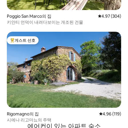
Poggio San Marco의 집
평점 4.97점(5점
4.97 (304)
키안티 언덕이 내려다보이는 개조된 건물
게스트 선호
상위 게스트 선호
Rigomagno의 집
평점 4.96점(5
4.96 (119)
시에나 리고마뇨의 주택
에어컨이 있는 아파트 숙소