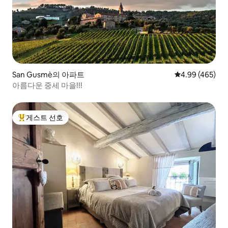
San Gusmè의 아파트
평점 4.99점(5점
4.99 (465)
아름다운 중세 마을!!!
게스트 선호
상위 게스트 선호