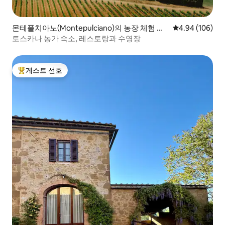
몬테풀치아노(Montepulciano)의 농장 체험 숙
평점 4.94점(5점
4.94 (106)
소
토스카나 농가 숙소, 레스토랑과 수영장
게스트 선호
상위 게스트 선호