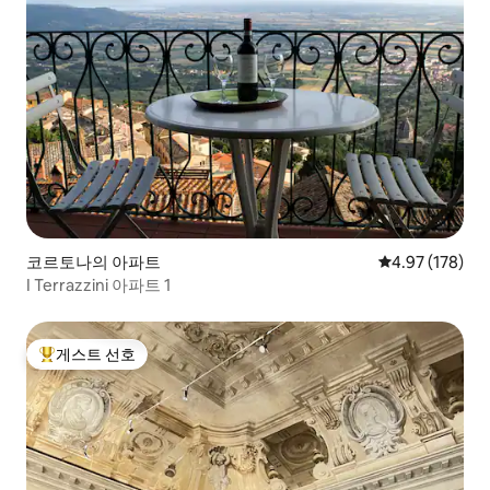
코르토나의 아파트
평점 4.97점(5점
4.97 (178)
I Terrazzini 아파트 1
게스트 선호
상위 게스트 선호