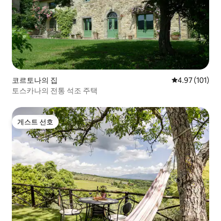
코르토나의 집
평점 4.97점(5
4.97 (101)
토스카나의 전통 석조 주택
게스트 선호
게스트 선호