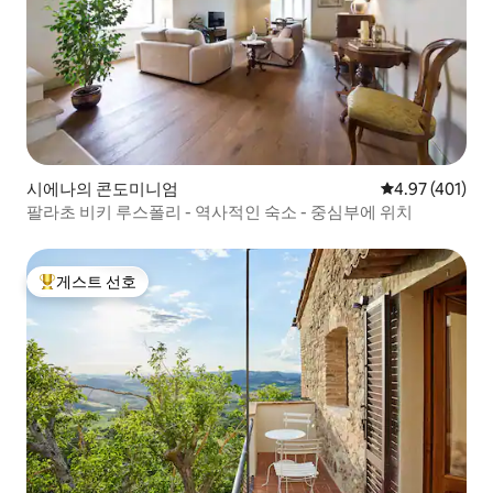
시에나의 콘도미니엄
평점 4.97점(5
4.97 (401)
팔라초 비키 루스폴리 - 역사적인 숙소 - 중심부에 위치
게스트 선호
상위 게스트 선호