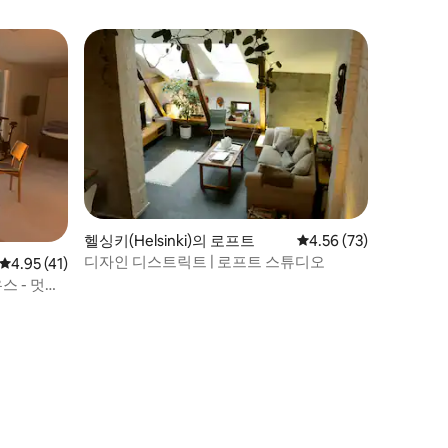
헬싱키(Helsinki)의 로프트
평점 4.56점(5점 만점),
4.56 (73)
디자인 디스트릭트 | 로프트 스튜디오
평점 4.95점(5점 만점), 후기 41개
4.95 (41)
 - 멋진