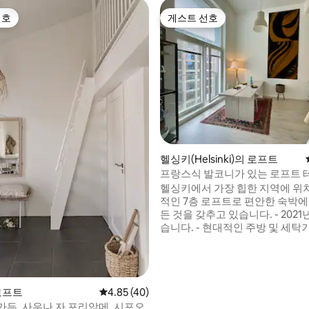
선호
게스트 선호
선호
게스트 선호
후기 108개
헬싱키(Helsinki)의 로프트
프랑스식 발코니가 있는 로프트
모, 칼라사타마
헬싱키에서 가장 힙한 지역에 위
적인 7층 로프트로 편안한 숙박에
든 것을 갖추고 있습니다. - 2021년에 지어졌
습니다. - 현대적인 주방 및 세탁
가 있는 욕실 - 객실 높이 4.3m -
일의 발코니 2개 - 무료 와이파이
서 5분 거리 활기찬 테우라스타모(미트패킹
디스트릭트) 및 칼라사타마 지하
 로프트
평점 4.85점(5점 만점), 후기 40개
4.85 (40)
몰 옆에 레스토랑, 브랜드 상점, 
습니다. 국내외 여행에 편리합니다. 장기 숙
가든, 사우나 자 포리암메, 시포오