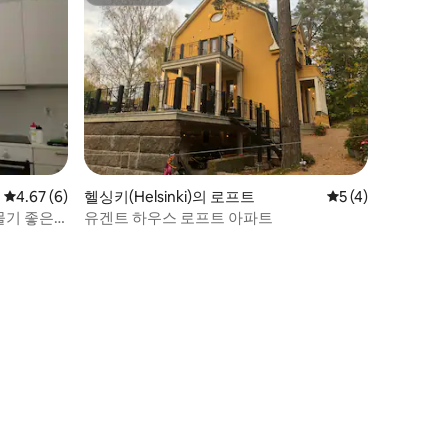
슈퍼호스트
평점 4.67점(5점 만점), 후기 6개
4.67 (6)
헬싱키(Helsinki)의 로프트
평점 5점(5점 만점)
5 (4)
물기 좋은
유겐트 하우스 로프트 아파트