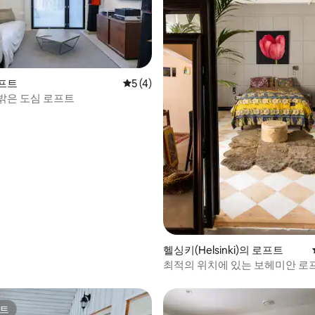
프트
평점 5점(5점 만점), 후기 4개
5 (4)
밝은 도심 로프트
 후기 55개
헬싱키(Helsinki)의 로프트
최적의 위치에 있는 보헤미안 로
일의 숙소
트