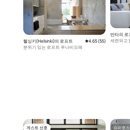
반타의 로
세련되고 
헬싱키(Helsinki)의 로프트
평점 4.65점(5점 만점),
4.65 (55)
분위기 있는 로프트 푸나비오레
게스트 선호
슈퍼호스