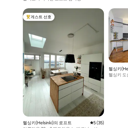
게스트 선호
상위 게스트 선호
헬싱키(Hel
헬싱키 도
헬싱키(Helsinki)의 로프트
평점 5점(5점 만점),
5 (35)