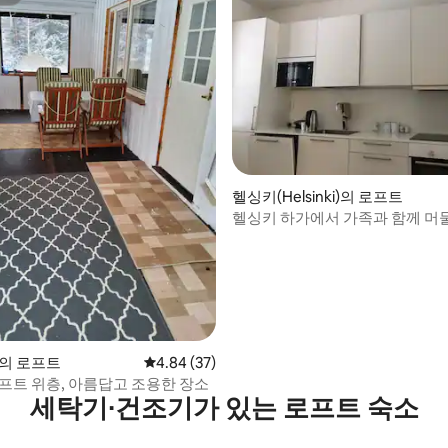
트
, 후기 7개
헬싱키(Helsinki)의 로프트
헬싱키 하가에서 가족과 함께 머
멋진 로프트
rg의 로프트
평점 4.84점(5점 만점), 후기 37개
4.84 (37)
로프트 위층, 아름답고 조용한 장소
세탁기∙건조기가 있는 로프트 숙소