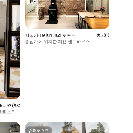
헬싱키(Helsinki)의 로프트
평점 5점(5점 만점)
5 (6)
중심가에 위치한 예쁜 펜트하우스
평점 4.93점(5점 만점), 후기 83개
4.93 (83)
프트 스타
슈퍼호스트