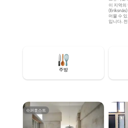
Olympiastadionille, juna-asemalta
이 지역의
kävelet 15 minuuttia.
(Eriksnä
머물 수 
입니다. 전
단, 수면 
능한 환기 
방 시설. 옆
이 머물 
주세요. 그
이불과 베
수 욕조는
다. 쇠데르쿨라 중심까지 3km, 점보와 공항
주방
까지 25k
슈퍼호스트
슈퍼호스트