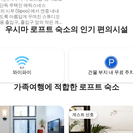
박을 위한 시설이 완비되어 있습니다.
 단독 주택인 에릭스네스
4명까지 침대 제공.
s) 의 시푸 (Sipoo) 에서 연중 내내
있도록 아름답게 꾸며진 스튜디오
용 출입구, 출입구 앞의 작은 계
우시마 로프트 숙소의 인기 편의시설
로프트로 가는 가파른 계단. 조절 가
시설 및 바닥 난방이 있는 지열 난
집 이웃을 배려해주세요. 1~2명
수 있습니다. 침구와 타월을 지참해
렇지 않으면 1인당 15유로입니다.
개는 요금에 포함됩니다. 저희 온
 5월부터 9월까지 이용 가능합니
와이파이
건물 부지 내 무료 주
m, 포르보까지 20km.
가족여행에 적합한 로프트 숙소
게스트 선호
게스트 선호