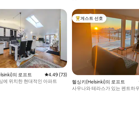
게스트 선호
상위 게스트 선호
sinki)의 로프트
평점 4.49점(5점 만점), 후기 73개
4.49 (73)
심에 위치한 현대적인 아파트
헬싱키(Helsinki)의 로프트
사우나와 테라스가 있는 펜트하우스
전망
 후기 35개