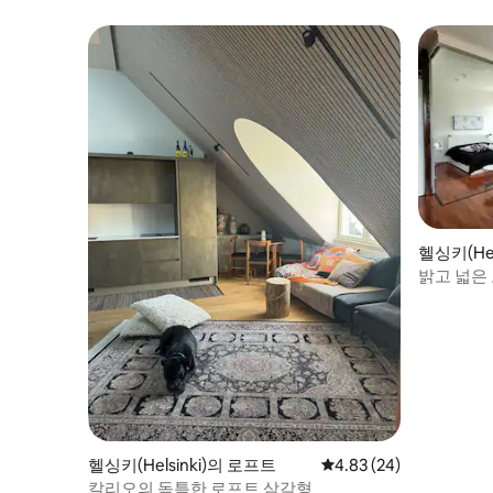
헬싱키(Hel
밝고 넓은
헬싱키(Helsinki)의 로프트
평점 4.83점(5점 만점),
4.83 (24)
칼리오의 독특한 로프트 삼각형