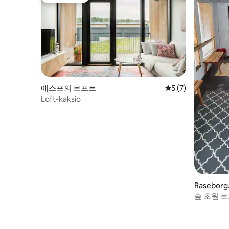
게스트 선호
슈퍼호스
에스포의 로프트
평점 5점(5점 만점)
5 (7)
Loft-kaksio
Rasebo
숲 초원 