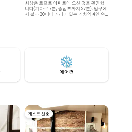
최상층 로프트 아파트에 오신 것을 환영합
 최대
니다(기차로 7분, 중심부까지 27분). 입구에
서 불과 20미터 거리에 있는 기차역 4인 숙
박(160cm 침대 + 143cm 소파 베드) 스마트
락(으)로 셀프 체크인(도착 하루 전에 코드
를 보내드립니다) 아래층에 있는 Alepa 마
트(24시간 영업) 모퉁이를 돌면 바로 두 개
의 쇼핑몰이 있습니다. 와이파이 및 65인치
스마트 TV + 넷플릭스 구독 세탁기/건조기
및 식기세척기 필수품(침구, 수건, 비누, 샴
푸, 세탁 세제, 커피) 포함
차
에어컨
게스트 선호
게스트 선호