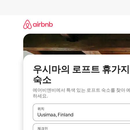
콘
텐
츠
로
바
로
가
기
우시마의 로프트 휴가지
숙소
에어비앤비에서 특색 있는 로프트 숙소를 찾아 
하세요.
위치
결과가 나오면 위·아래 화살표 키를 사용하거나 터치
체크인