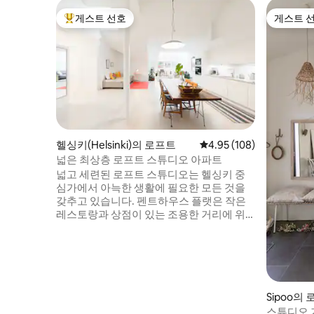
게스트 선호
게스트 
상위 게스트 선호
게스트 
헬싱키(Helsinki)의 로프트
평점 4.95점(5점 만점), 
4.95 (108)
넓은 최상층 로프트 스튜디오 아파트
넓고 세련된 로프트 스튜디오는 헬싱키 중
심가에서 아늑한 생활에 필요한 모든 것을
갖추고 있습니다. 펜트하우스 플랫은 작은
레스토랑과 상점이 있는 조용한 거리에 위
치해 있어 주요 관광지까지 도보로 이동할
수 있습니다. 저희 숙소는 커플이나 성인 3
명에게 이상적이며, 소규모 가족에게도 적
합합니다. 추가 매트리스에 인원 1명을 추가
할 수 있습니다. Upea avara loft studio
lähellä Helsingin keskustaa, ravintoloita,
Sipoo의
kahviloita, kävelymatka nähtävyyksiin ja
스튜디오 