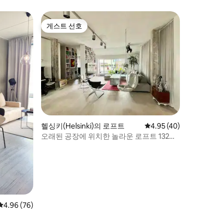
게스트 선호
게스트 선호
헬싱키(Helsinki)의 로프트
평점 4.95점(5점 만점),
4.95 (40)
오래된 공장에 위치한 놀라운 로프트 132평
방미터
평점 4.96점(5점 만점), 후기 76개
4.96 (76)