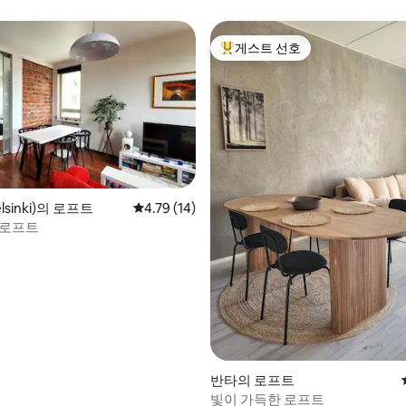
게스트 선호
상위 게스트 선호
sinki)의 로프트
평점 4.79점(5점 만점), 후기 14개
4.79 (14)
 로프트
반타의 로프트
 후기 24개
빛이 가득한 로프트