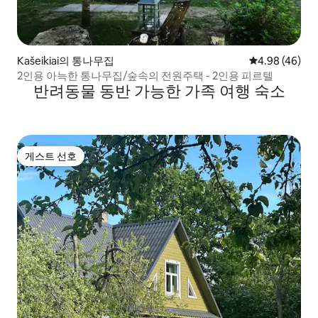
Kašeikiai의 통나무집
평점 4.98점(5
4.98 (46)
2인용 아늑한 통나무집/숲속의 전원주택 - 2인용 피르텔
반려동물 동반 가능한 가족 여행 숙소
게스트 선호
게스트 선호