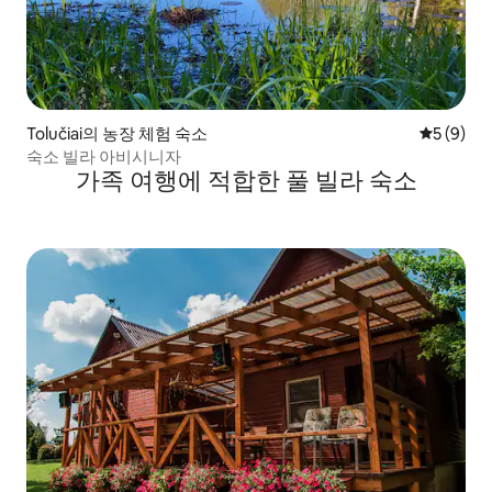
Tolučiai의 농장 체험 숙소
평점 5점(
5 (9)
숙소 빌라 아비시니자
가족 여행에 적합한 풀 빌라 숙소