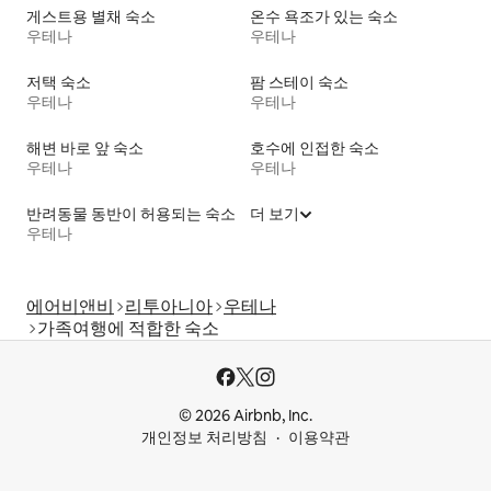
게스트용 별채 숙소
온수 욕조가 있는 숙소
우테나
우테나
저택 숙소
팜 스테이 숙소
우테나
우테나
해변 바로 앞 숙소
호수에 인접한 숙소
우테나
우테나
반려동물 동반이 허용되는 숙소
더 보기
우테나
에어비앤비
리투아니아
우테나
가족여행에 적합한 숙소
© 2026 Airbnb, Inc.
개인정보 처리방침
이용약관