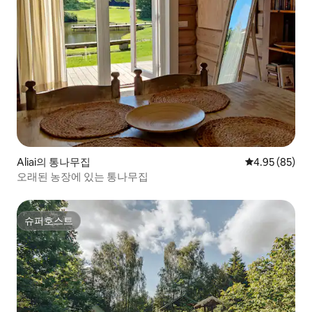
Aliai의 통나무집
평점 4.95점(5
4.95 (85)
오래된 농장에 있는 통나무집
슈퍼호스트
슈퍼호스트