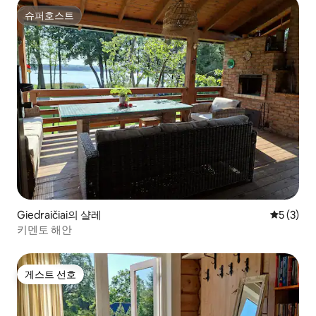
슈퍼호스트
슈퍼호스트
Giedraičiai의 샬레
평점 5점(
5 (3)
키멘토 해안
게스트 선호
게스트 선호