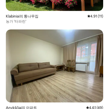
Klabiniai의 통나무집
평점 4.91점(
4.91 (11)
농가 '타파린'
Anykščiai의 아파트
평점 4.61점(5
4.61 (49)