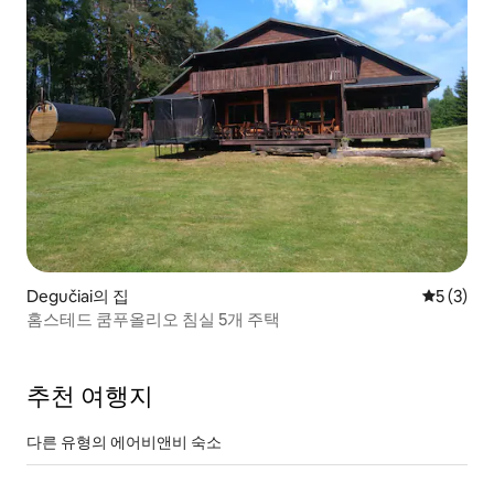
Degučiai의 집
평점 5점(
5 (3)
홈스테드 쿰푸올리오 침실 5개 주택
추천 여행지
다른 유형의 에어비앤비 숙소