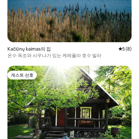
Kačiūnų kaimas의 집
평점 5점(
5 (8)
온수 욕조와 사우나가 있는 케레플라 호수 빌라
게스트 선호
게스트 선호