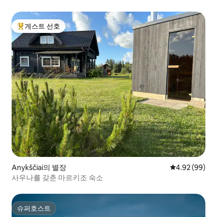
게스트 선호
상위 게스트 선호
Anykščiai의 별장
평점 4.92점(5
4.92 (99)
사우나를 갖춘 마르키조 숙소
슈퍼호스트
슈퍼호스트