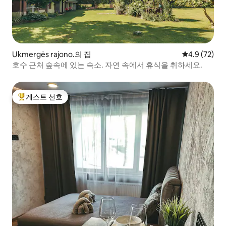
Ukmergės rajono.의 집
평점 4.9점(5
4.9 (72)
호수 근처 숲속에 있는 숙소. 자연 속에서 휴식을 취하세요.
게스트 선호
상위 게스트 선호