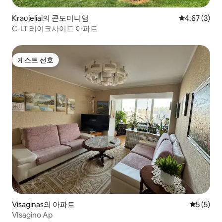
Kraujeliai의 콘도미니엄
평점 4.67점(
4.67 (3)
C-LT 레이크사이드 아파트
게스트 선호
게스트 선호
Visaginas의 아파트
평점 5점(
5 (5)
VIsagino Ap