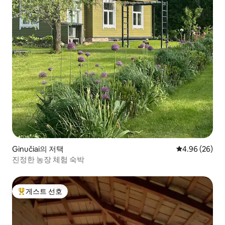
Ginučiai의 저택
평점 4.96점(5
4.96 (26)
진정한 농장 체험 숙박
게스트 선호
상위 게스트 선호