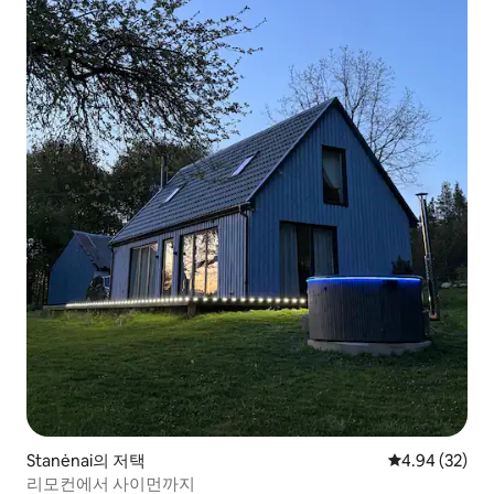
Stanėnai의 저택
평점 4.94점(5
4.94 (32)
리모컨에서 사이먼까지