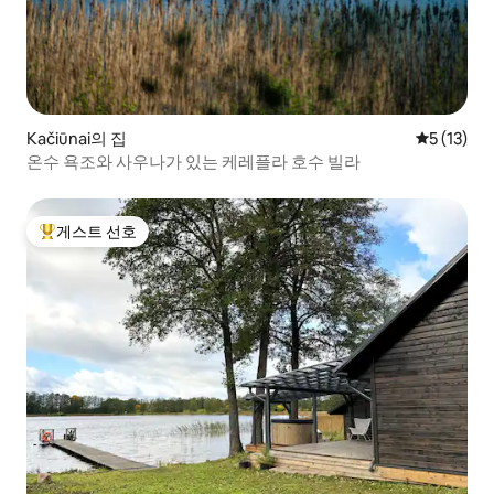
Kačiūnai의 집
평점 5점(5
5 (13)
온수 욕조와 사우나가 있는 케레플라 호수 빌라
게스트 선호
상위 게스트 선호