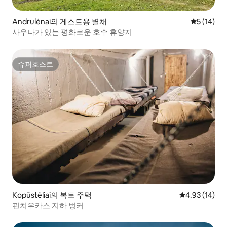
Andrulėnai의 게스트용 별채
평점 5점(5
5 (14)
사우나가 있는 평화로운 호수 휴양지
슈퍼호스트
슈퍼호스트
Kopūstėliai의 복토 주택
평점 4.93점(5
4.93 (14)
핀치우카스 지하 벙커