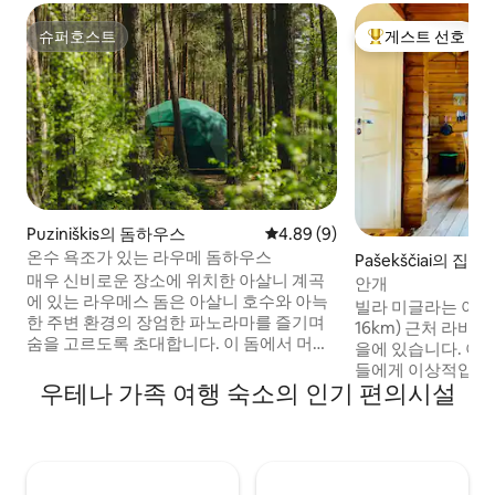
슈퍼호스트
게스트 선호
슈퍼호스트
상위 게스트 선호
Puziniškis의 돔하우스
평점 4.89점(5점 만점), 후기 9
4.89 (9)
온수 욕조가 있는 라우메 돔하우스
Pašekščiai의 집
매우 신비로운 장소에 위치한 아살니 계곡
안개
에 있는 라우메스 돔은 아살니 호수와 아늑
빌라 미글라는 아이
한 주변 환경의 장엄한 파노라마를 즐기며
16km) 근처 라바
숨을 고르도록 초대합니다. 이 돔에서 머무
을에 있습니다. 야
는 동안 절대 무관심한 태도를 취하지 않을
들에게 이상적입니다
것입니다. 이곳은 매우 긍정적인 에너지를
우테나 가족 여행 숙소의 인기 편의시설
름에 아이세타스에
가지고 있기 때문에 여러분은 다시 방문하
다. 겨울에는 조건
고 싶어질 것입니다. 내부 – 침구 세트가 있
수는 장거리(20~3
는 더블 침대, 푸프가 있는 테이블, 카펫, 서
즐기기에 완벽합니다
랍장. 비 오는 저녁을 위한 책과 보드게임도
즐기기에 좋습니다.
준비했습니다. 이 돔하우스에는 나무 구조