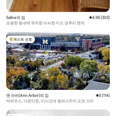
Saline의 집
평점 4.95점(5점
4.95 (303)
조용한 동네에 위치한 아늑한 미드 센추리 랜치
게스트 선호
상위 게스트 선호
앤 아버(Ann Arbor)의 집
평점 5점(5점
5 (114)
빅하우스, 다운타운, 미시간대 캠퍼스까지 도보 거리