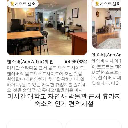
게스트 선호
게스트 선호
상위 게스트 선호
상위 게스트 선호
앤 아버(Ann Arbo
앤아버 시내의 훌륭
앤 아버(Ann Arbor)의 집
평점 4.95점(5점 만점), 후기 324
4.95 (324)
이 로프트는 앤아버
미시간 스타디움 근처 올드 웨스트 사이드
U of M 스포츠, 
스튜디오
앤아버의 올드웨스트사이드에 오신 것을
스, 앤 아버 시내의
환영합니다!편안하게 휴식을 취하거나, 일
있습니다. 이 2베드
하거나, 놀 수 있는 아늑한 휴양지를 즐기세
트입니다. 숙소에 
요. 전용 출입구, 스튜디오/효율성은 미시간
멋진 것들을 즐기기
미시간 대학교 자연사 박물관 근처 휴가지
스타디움에서 1마일 (차로 6분/도보 22분)
식, 쇼핑, U of M
거리에 있으며 버스 정류장, 상점, 카페, 레
숙소의 인기 편의시설
도심 한가운데에 위
스토랑, 놀이터, 공원, 나무가 우거진 지역
합니다. 2블록 거리에 주차장이 있습니다!
까지 도보로 가까운 거리에 있습니다. I-94
로프트는 킹사이즈 
또는 M-14로 이동하기 편리하며, 앤 아버 시
대 1개로 6명이 매
내까지 몇 분 거리입니다. 숙소에는 퀸사이
다. 소파 침대는 
즈 침대, 데이베드 (트윈/킹으로 사용), 거