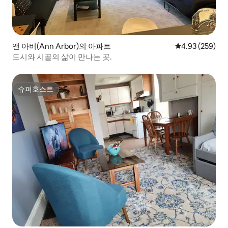
앤 아버(Ann Arbor)의 아파트
평점 4.93점(5점
4.93 (259)
도시와 시골의 삶이 만나는 곳.
슈퍼호스트
슈퍼호스트