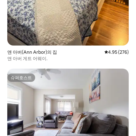
앤 아버(Ann Arbor)의 집
평점 4.95점(5점
4.95 (276)
앤 아버 게트 어웨이.
슈퍼호스트
슈퍼호스트