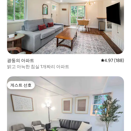
광둥의 아파트
평점 4.97점(5점
4.97 (188)
밝고 아늑한 침실 1개짜리 아파트
게스트 선호
게스트 선호