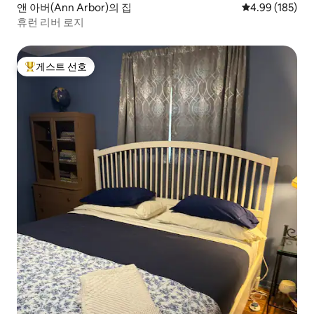
앤 아버(Ann Arbor)의 집
평점 4.99점(5점
4.99 (185)
휴런 리버 로지
게스트 선호
상위 게스트 선호