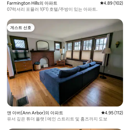
Farmington Hills의 아파트
평점 4.89점(5점
4.89 (102)
07럭셔리 포뮬러 1(F1) 호텔/주방이 있는 아파트.
게스트 선호
게스트 선호
앤 아버(Ann Arbor)의 아파트
평점 4.95점(5
4.95 (112)
유서 깊은 튜더 플랫 | 메인 스트리트 및 홈즈까지 도보