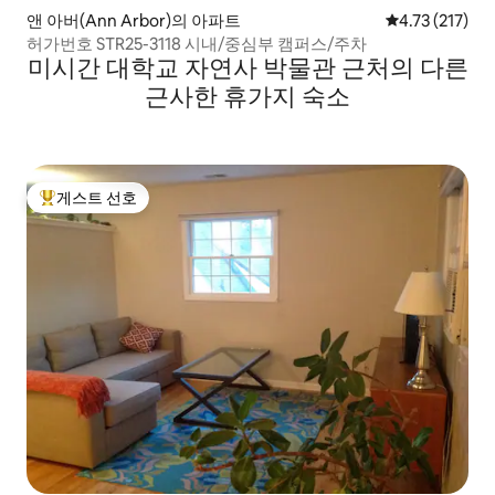
앤 아버(Ann Arbor)의 아파트
평점 4.73점(5
4.73 (217)
허가번호 STR25-3118 시내/중심부 캠퍼스/주차
미시간 대학교 자연사 박물관 근처의 다른
근사한 휴가지 숙소
게스트 선호
상위 게스트 선호