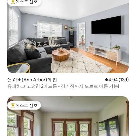
게스트 선호
상위 게스트 선호
앤 아버(Ann Arbor)의 집
평점 4.94점(5점
4.94 (139)
유쾌하고 고요한 2베드룸 - 경기장까지 도보로 이동 가능!
게스트 선호
상위 게스트 선호