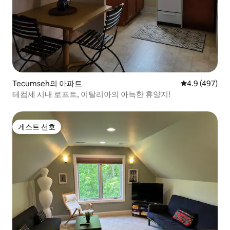
Tecumseh의 아파트
평점 4.9점(5점
4.9 (497)
테컴세 시내 로프트, 이탈리아의 아늑한 휴양지!
게스트 선호
게스트 선호