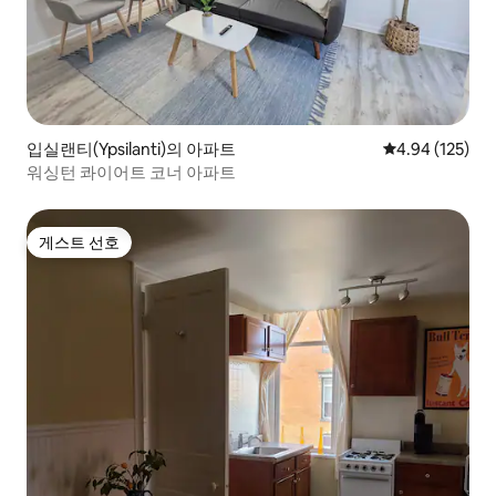
입실랜티(Ypsilanti)의 아파트
평점 4.94점(5점
4.94 (125)
워싱턴 콰이어트 코너 아파트
게스트 선호
게스트 선호