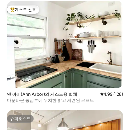
게스트 선호
상위 게스트 선호
앤 아버(Ann Arbor)의 게스트용 별채
평점 4.99점(5점
4.99 (128)
다운타운 중심부에 위치한 밝고 세련된 로프트
슈퍼호스트
슈퍼호스트