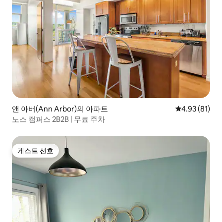
앤 아버(Ann Arbor)의 아파트
평점 4.93점(5
4.93 (81)
노스 캠퍼스 2B2B | 무료 주차
게스트 선호
게스트 선호