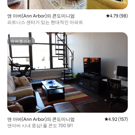
앤 아버(Ann Arbor)의 콘도미니엄
평점 4.79점(5
4.79 (98)
피트니스 센터가 있는 현대적인 아파트
슈퍼호스트
슈퍼호스트
앤 아버(Ann Arbor)의 콘도미니엄
평점 4.92점(5
4.92 (157)
앤아버 시내 중심! 풀 콘도 700 SF!