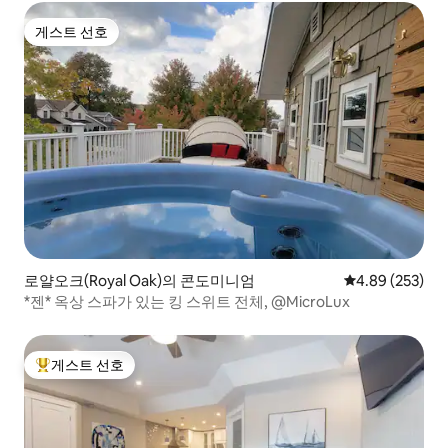
게스트 선호
게스트 선호
로얄오크(Royal Oak)의 콘도미니엄
평점 4.89점(5점
4.89 (253)
*젠* 옥상 스파가 있는 킹 스위트 전체, @MicroLux
게스트 선호
상위 게스트 선호