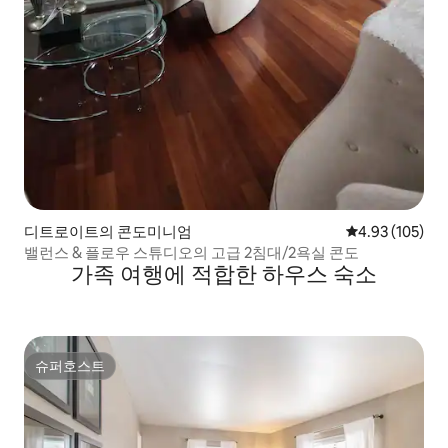
디트로이트의 콘도미니엄
평점 4.93점(5점
4.93 (105)
밸런스 & 플로우 스튜디오의 고급 2침대/2욕실 콘도
가족 여행에 적합한 하우스 숙소
슈퍼호스트
슈퍼호스트