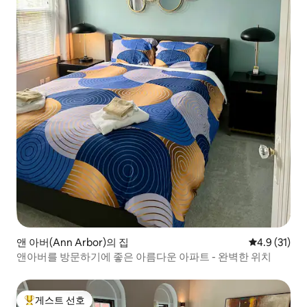
앤 아버(Ann Arbor)의 집
평점 4.9점(5
4.9 (31)
앤아버를 방문하기에 좋은 아름다운 아파트 - 완벽한 위치
게스트 선호
상위 게스트 선호