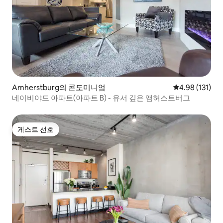
Amherstburg의 콘도미니엄
평점 4.98점(5
4.98 (131)
네이비야드 아파트(아파트 B) - 유서 깊은 앰허스트버그
게스트 선호
게스트 선호