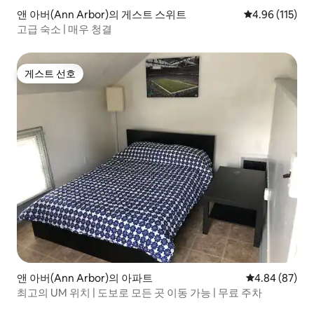
앤 아버(Ann Arbor)의 게스트 스위트
평점 4.96점(5
4.96 (115)
고급 숙소 | 매우 청결
게스트 선호
게스트 선호
앤 아버(Ann Arbor)의 아파트
평점 4.84점(5
4.84 (87)
최고의 UM 위치 | 도보로 모든 곳 이동 가능 | 무료 주차