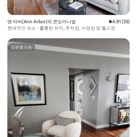
앤 아버(Ann Arbor)의 콘도미니엄
평점 4.91점(5
4.91 (33)
현대적인 숙소 - 훌륭한 위치, 주차장, 수영장 및 헬스장
슈퍼호스트
슈퍼호스트