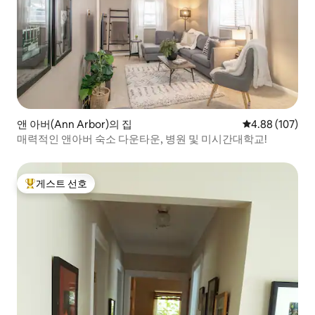
앤 아버(Ann Arbor)의 집
평점 4.88점(5점
4.88 (107)
매력적인 앤아버 숙소 다운타운, 병원 및 미시간대학교!
게스트 선호
상위 게스트 선호