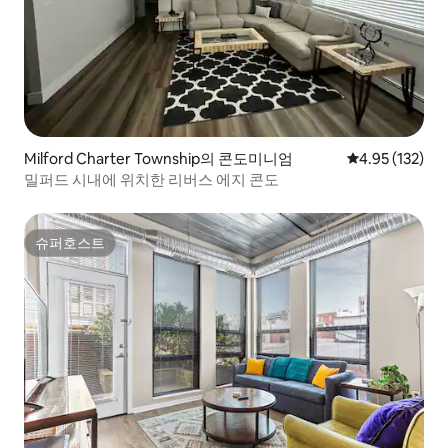
Milford Charter Township의 콘도미니엄
평점 4.95점(5
4.95 (132)
밀퍼드 시내에 위치한 리버스 에지 콘도
슈퍼호스트
슈퍼호스트