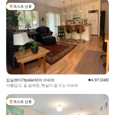
게스트 선호
상위 게스트 선호
입실랜티(Ypsilanti)의 아파트
평점 4.97점(5점
4.97 (248)
아름답고, 잘 설계된, 햇살이 잘 드는 아파트
게스트 선호
상위 게스트 선호