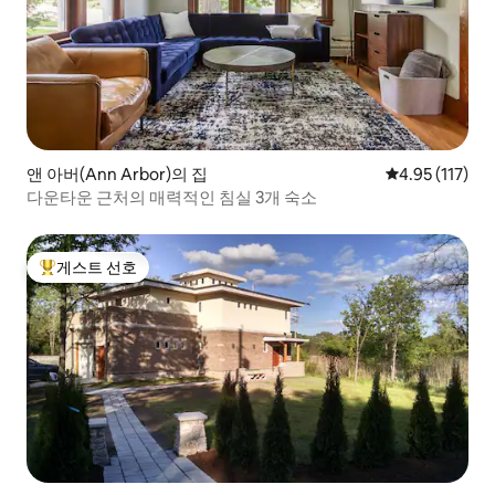
앤 아버(Ann Arbor)의 집
평점 4.95점(5
4.95 (117)
다운타운 근처의 매력적인 침실 3개 숙소
게스트 선호
상위 게스트 선호