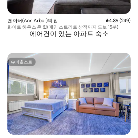
앤 아버(Ann Arbor)의 집
평점 4.89점(5점
4.89 (249)
화이트 하우스 온 힐(메인 스트리트 상점까지 도보 15분)
에어컨이 있는 아파트 숙소
슈퍼호스트
슈퍼호스트