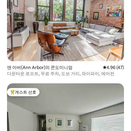
앤 아버(Ann Arbor)의 콘도미니엄
평점 4.96점(5
4.96 (47)
다운타운 로프트, 무료 주차, 도보 거리, 와이파이, 에어컨
게스트 선호
상위 게스트 선호