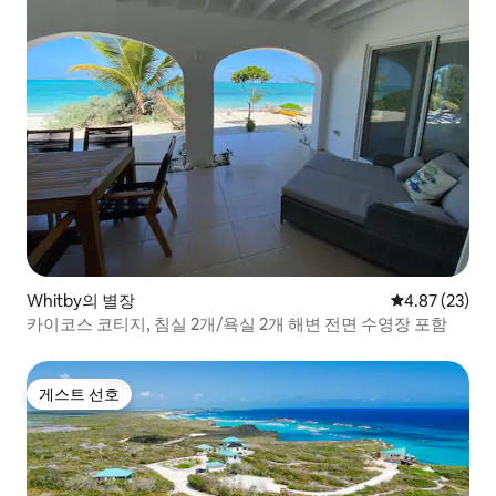
Whitby의 별장
평점 4.87점(5
4.87 (23)
카이코스 코티지, 침실 2개/욕실 2개 해변 전면 수영장 포함
게스트 선호
게스트 선호