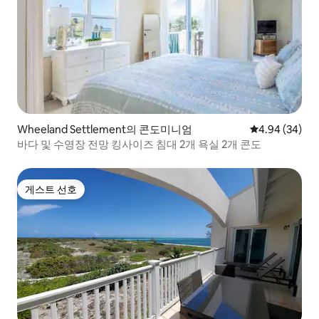
Wheeland Settlement의 콘도미니엄
평점 4.94점(5
4.94 (34)
바다 및 수영장 전망 킹사이즈 침대 2개 욕실 2개 콘도
게스트 선호
게스트 선호