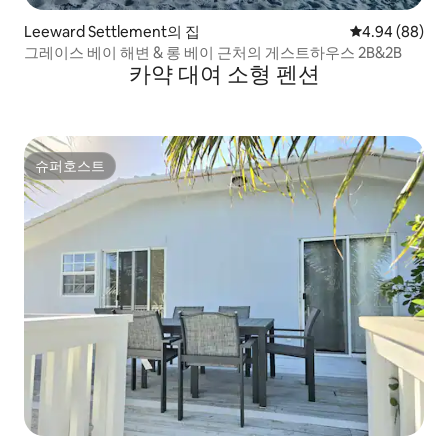
Leeward Settlement의 집
평점 4.94점(5
4.94 (88)
그레이스 베이 해변 & 롱 베이 근처의 게스트하우스 2B&2B
카약 대여 소형 펜션
슈퍼호스트
슈퍼호스트