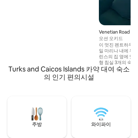
paddleboarding. Just minutes from
Grace Bay’s world-famous beaches and
restaurants, Paradisiac Escapes offers
the perfect blend of peaceful retreat
and convenient island living.
Venetian Road Se
아파트
오션 오키드
이 멋진 펜트하우스
일 마리나 내에 위치
린스의 집 옆에 있습
형 침실 3개의 숙
Turks and Caicos Islands 카약 대여 숙소
서 아름다운 바다와
있습니다. 야외 바
의 인기 편의시설
라밍고 호수의 전망
교적인 시간을 보내
한 핑크 플라밍고를
식을 취할 수 있는 
비된 커다란 수영장
해변을 둘러보기 위
습니다.
주방
와이파이