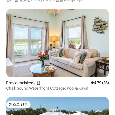
멀리 떨어진 빌라에서 바다와 별을 만나는 시간
Providenciales의 집
평점 4.79점(5
4.79 (33)
Chalk Sound Waterfront Cottage: Pool & Kayak
게스트 선호
게스트 선호