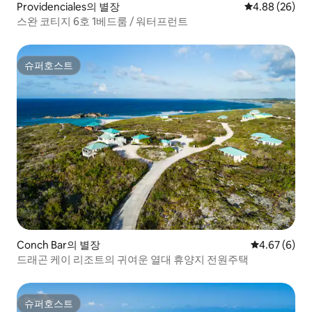
Providenciales의 별장
평점 4.88점(5
4.88 (26)
스완 코티지 6호 1베드룸 / 워터프런트
슈퍼호스트
슈퍼호스트
Conch Bar의 별장
평점 4.67점(
4.67 (6)
드래곤 케이 리조트의 귀여운 열대 휴양지 전원주택
슈퍼호스트
슈퍼호스트