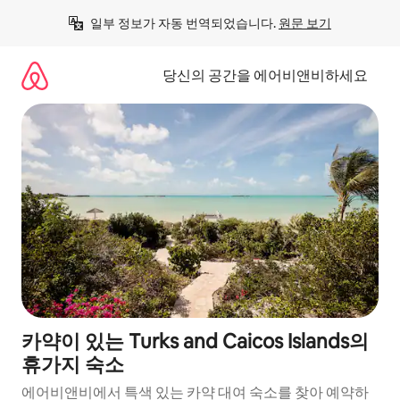
콘
일부 정보가 자동 번역되었습니다. 
원문 보기
텐
츠
로
당신의 공간을 에어비앤비하세요
바
로
가
기
카약이 있는 Turks and Caicos Islands의
휴가지 숙소
에어비앤비에서 특색 있는 카약 대여 숙소를 찾아 예약하