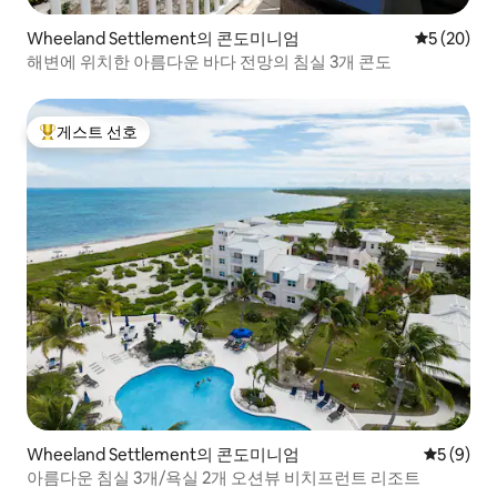
Wheeland Settlement의 콘도미니엄
평점 5점(5
5 (20)
해변에 위치한 아름다운 바다 전망의 침실 3개 콘도
게스트 선호
상위 게스트 선호
Wheeland Settlement의 콘도미니엄
평점 5점(
5 (9)
아름다운 침실 3개/욕실 2개 오션뷰 비치프런트 리조트