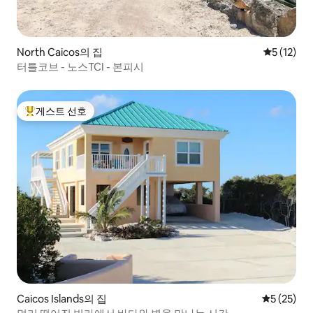
North Caicos의 집
평점 5점(5
5 (12)
터틀코브 - 노스TCI - 본피시
게스트 선호
상위 게스트 선호
Caicos Islands의 집
평점 5점(5
5 (25)