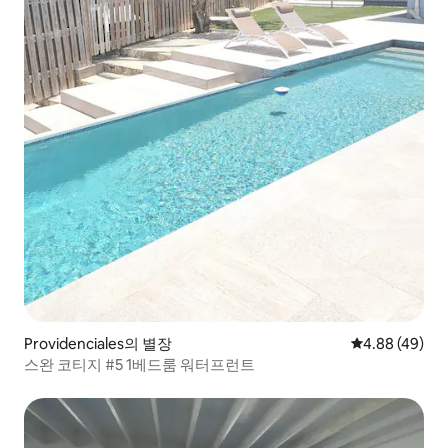
Providenciales의 별장
평점 4.88점(5
4.88 (49)
스완 코티지 #5 1베드룸 워터프런트