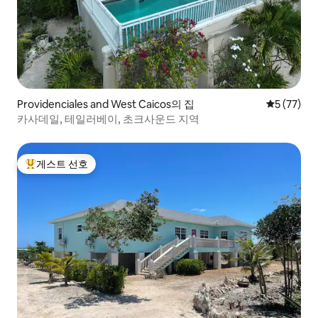
Providenciales and West Caicos의 집
평점 5점(5
5 (77)
카사데일, 테일러베이, 초크사운드 지역
게스트 선호
상위 게스트 선호