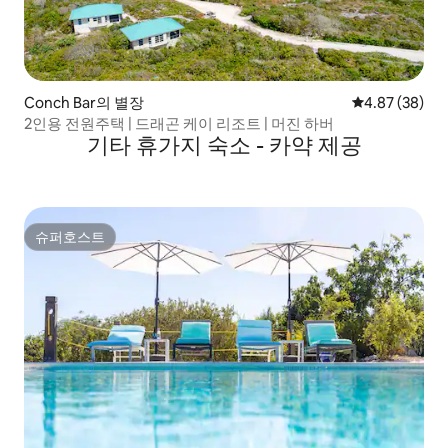
Conch Bar의 별장
평점 4.87점(5
4.87 (38)
2인용 전원주택 | 드래곤 케이 리조트 | 머진 하버
기타 휴가지 숙소 - 카약 제공
슈퍼호스트
슈퍼호스트