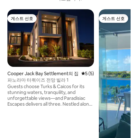
게스트 선호
게스트 선호
게스트 선호
게스트 선호
Cooper Jack Bay Settlement의 집
평점 5점(5점 만점), 후기 5
5 (5)
파노라마 터쿼이즈 전망 빌라 1
Guests choose Turks & Caicos for its
stunning waters, tranquility, and
unforgettable views—and Paradisiac
Escapes delivers all three. Nestled along
the serene mangrove waterways of
Cooper Jack, these modern waterfront
villas feature turquoise views, private
pools, and direct access to calm
channels ideal for kayaking and