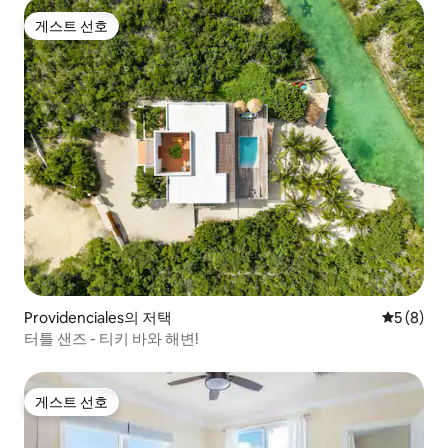
게스트 선호
게스트 선호
Providenciales의 저택
평점 5점(
5 (8)
터틀 샌즈 - 티키 바와 해변!
게스트 선호
게스트 선호