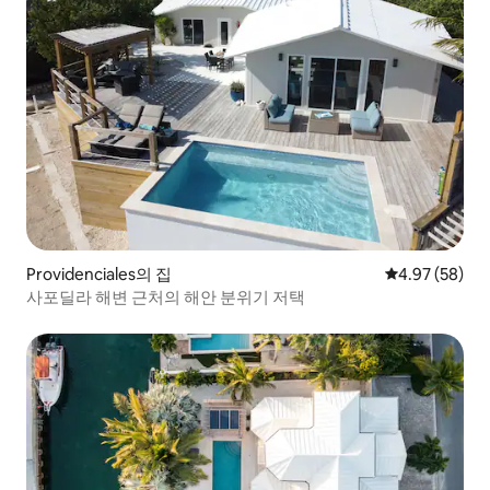
Providenciales의 집
평점 4.97점(5
4.97 (58)
사포딜라 해변 근처의 해안 분위기 저택