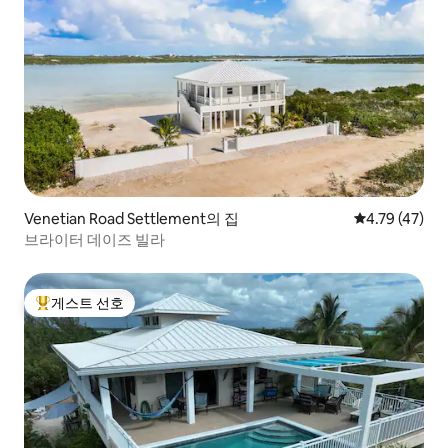
Venetian Road Settlement의 집
평점 4.79점(5
4.79 (47)
브라이터 데이즈 빌라
게스트 선호
상위 게스트 선호