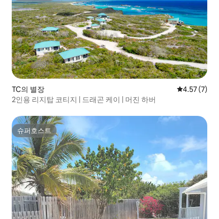
TC의 별장
평점 4.57점(
4.57 (7)
2인용 리지탑 코티지 | 드래곤 케이 | 머진 하버
슈퍼호스트
슈퍼호스트