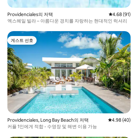
Providenciales의 저택
평점 4.68점(5
4.68 (91)
엑스헤일 빌라 – 아름다운 경치를 자랑하는 현대적인 럭셔리
게스트 선호
게스트 선호
Providenciales, Long Bay Beach의 저택
평점 4.98점(5
4.98 (40)
커플 1인에게 적합 - 수영장 및 해변 이용 가능