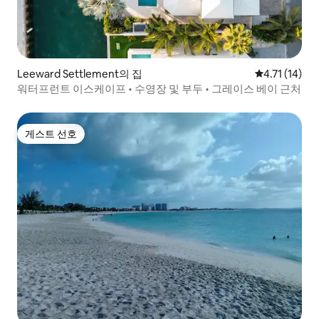
Leeward Settlement의 집
평점 4.71점(
4.71 (14)
워터프런트 이스케이프 • 수영장 및 부두 • 그레이스 베이 근처
게스트 선호
게스트 선호