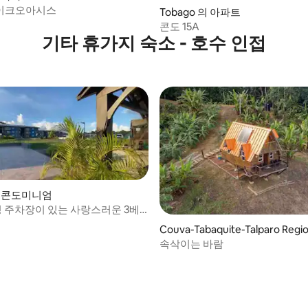
이크오아시스
Tobago 의 아파트
콘도 15A
기타 휴가지 숙소 - 호수 인접
의 콘도미니엄
정 주차장이 있는 사랑스러운 3베
Couva-Tabaquite-Talparo Regio
poration의 통나무집
속삭이는 바람