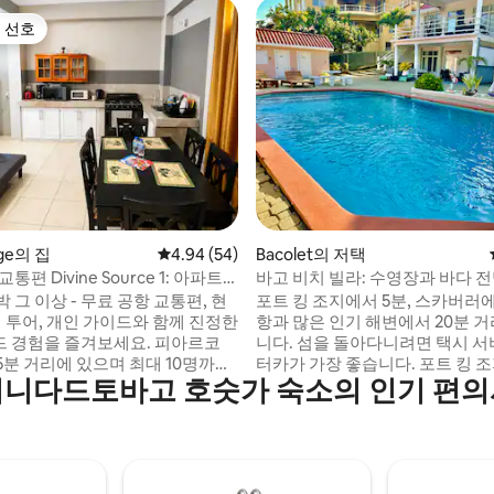
 선호
스트 선호
 후기 90개
lage의 집
평점 4.94점(5점 만점), 후기 54개
4.94 (54)
Bacolet의 저택
통편 Divine Source 1: 아파트
바고 비치 빌라: 수영장과 바다 
 그 이상 - 무료 공항 교통편, 현
포트 킹 조지에서 5분, 스카버러에
섬 투어, 개인 가이드와 함께 진정한
항과 많은 인기 해변에서 20분 
 경험을 즐겨보세요. 피아르코
니다. 섬을 돌아다니려면 택시 서비스나 렌
5분 거리에 있으며 최대 10명까지
터카가 가장 좋습니다. 포트 킹 조지 
니다드토바고 호숫가 숙소의 인기 편
있습니다. 퀸사이즈 침대, 더블 침
King George) 를 방문하여 가장
침대, 푸톤이 있는 침실 3개(2개는
을 감상해보세요! 식료품점, 레스토
음)가 있습니다. 연중무휴 셀프 체
주요 생필품점은 스카버러 시내 
빠른 와이파이가 포함되어 있습니
운 포인트 지역까지 5 ~ 15분 거
 미화 65달러부터(1~2명), 택시
다. 10 ~ 15분 이내 레스토랑: - 
), 식사. 대중교통과 식당까지 도
올드 당나귀 카트 - 블루 크랩 - 해