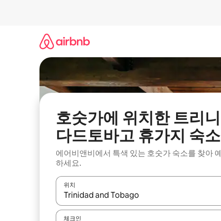
콘
텐
츠
로
바
로
가
기
호숫가에 위치한 트리니
다드토바고 휴가지 숙소
에어비앤비에서 특색 있는 호숫가 숙소를 찾아 
하세요.
위치
결과가 나오면 위·아래 화살표 키를 사용하거나 터치
체크인