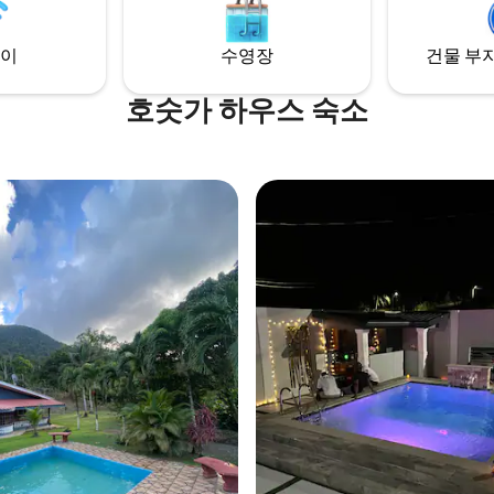
가능. 포트 오브 스페인에 쉽게 접
달레나 레스토랑
경유 시, 가족, 단체, 출장에 적합합
이
수영장
건물 부지
호숫가 하우스 숙소
 후기 18개