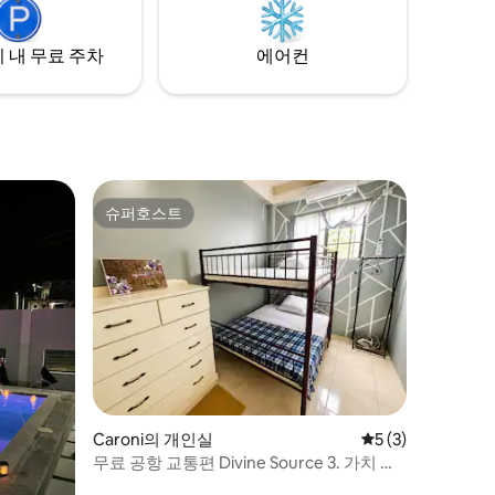
 내 무료 주차
에어컨
슈퍼호스트
슈퍼호스트
Caroni의 개인실
평점 5점(5점 만점)
5 (3)
무료 공항 교통편 Divine Source 3. 가치 있
는 숙박