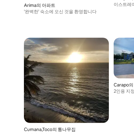
이스트레
Arima의 아파트
'완벽한' 숙소에 오신 것을 환영합니다
Carapo
2인용 지
드룸 콘도
Cumana,Toco의 통나무집