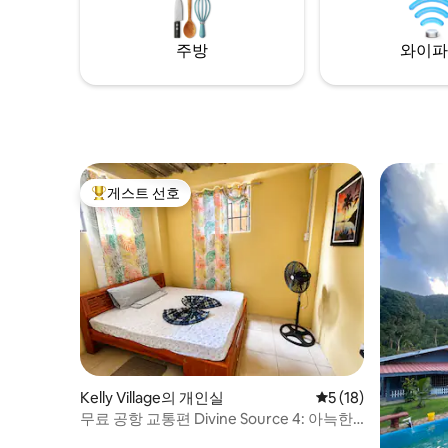
습니다. 골프, 로맨틱한 휴가, 가족 휴가, 수
보로 이동 
영, 스노클링, 서핑 또는 수영장 옆에서 휴식
근 가능. 
주방
와이파
을 취하기에 안성맞춤입니다.
니다.
게스트 선호
상위 게스트 선호
Kelly Village의 개인실
평점 5점(5점 만점),
5 (18)
무료 공항 교통편 Divine Source 4: 아늑한
객실