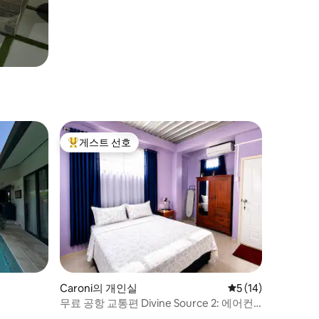
게스트 선호
상위 게스트 선호
Caroni의 개인실
평점 5점(5점 만점),
5 (14)
무료 공항 교통편 Divine Source 2: 에어컨
퀸룸