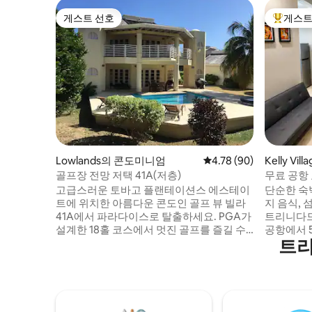
게스트 선호
게스트
게스트 선호
상위 게
Lowlands의 콘도미니엄
평점 4.78점(5점 만점),
4.78 (90)
Kelly Vil
골프장 전망 저택 41A(저층)
무료 공항 교
전체
고급스러운 토바고 플랜테이션스 에스테이
단순한 숙박
트에 위치한 아름다운 콘도인 골프 뷰 빌라
지 음식, 
41A에서 파라다이스로 탈출하세요. PGA가
트리니다드
설계한 18홀 코스에서 멋진 골프를 즐길 수
공항에서 
트리
있고, 바다/해안에서 불어오는 잔잔한 바람
수용할 수 
을 느낄 수 있으며, 플런지 풀에 바로 접근할
대, 이층 
수 있고, 아름다운 전망을 감상할 수 있습니
에어컨 있
다. 서핑과 스노클링으로 유명한 마운트 어
크인 및 
바인 베이. 세계적으로 유명한 피전 포인트
다. 투어는
와 스토어베이 해변이 15분 미만 거리에 있
(선택 사항