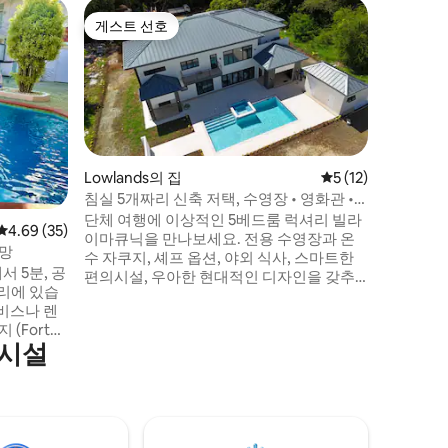
Salybi
게스트 선호
게스트 선호
스리 탑스
Three 
마투라 
인 친환경 오두막
부 태양광
에 가까운 
평온한 휴
연 애호가
Lowlands의 집
평점 5점(5점 만점),
5 (12)
오 세코 
침실 5개짜리 신축 저택, 수영장 • 영화관 •
이 관찰 장
헬스장 • 해변 • 전용
단체 여행에 이상적인 5베드룸 럭셔리 빌라
평점 4.69점(5점 만점), 후기 35개
4.69 (35)
에서 @ s
이마큐닉을 만나보세요. 전용 수영장과 온
영상과 컴
전망
수 자쿠지, 셰프 옵션, 야외 식사, 스마트한
서 5분, 공
편의시설, 우아한 현대적인 디자인을 갖추
거리에 있습
고 있습니다. 빌라는 해변, 보드워크, 골프
코스에서 도보 거리 내에 위치하고 있으며,
(Fort
일출 산책, 바다 수영, 여유로운 하루를 보내
의시설
 멋진 풍경
기에 완벽합니다. 가족 여행, 여성끼리 떠나
랑, 은행,
는 여행, 골프 그룹, 남성끼리 떠나는 주말 여
또는 크라
행 또는 기념일 등 어떤 경우든 이 빌라는 편
리에 있습니
안함, 편리함, 잊지 못할 추억을 선사합니다.
아바나 클럽 -
안가 - 막