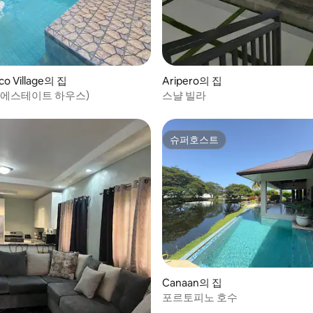
co Village의 집
Aripero의 집
(에스테이트 하우스)
스냘 빌라
슈퍼호스트
슈퍼호스트
Canaan의 집
포르토피노 호수