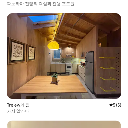
파노라마 전망의 객실과 전용 포도원
Trelew의 집
평점 5점(
5 (5)
카사 알라마