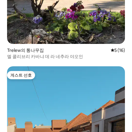
Trelew의 통나무집
평점 5점(5
5 (16)
엘 콜리브리 카바냐 데 라 네추라 야오인
게스트 선호
게스트 선호