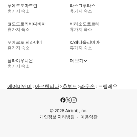
푸에르토마드린
라스그루타스
휴가지 숙소
휴가지 숙소
코모도로리바다비아
바라소도토르테
휴가지 숙소
휴가지 숙소
푸에르토 피라미데
칼레타올리비아
휴가지 숙소
휴가지 숙소
플라야우니온
더 보기
휴가지 숙소
에어비앤비
아르헨티나
추부트
라우손
트렐레우
© 2026 Airbnb, Inc.
개인정보 처리방침
이용약관