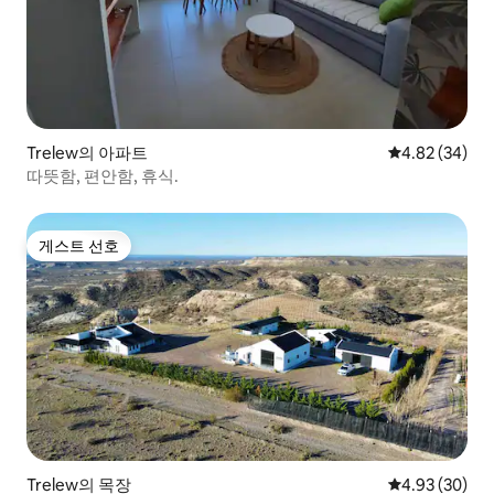
Trelew의 아파트
평점 4.82점(5
4.82 (34)
따뜻함, 편안함, 휴식.
게스트 선호
게스트 선호
Trelew의 목장
평점 4.93점(5
4.93 (30)