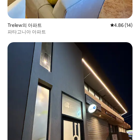
Trelew의 아파트
평점 4.86점(5
4.86 (14)
파타고니아 아파트