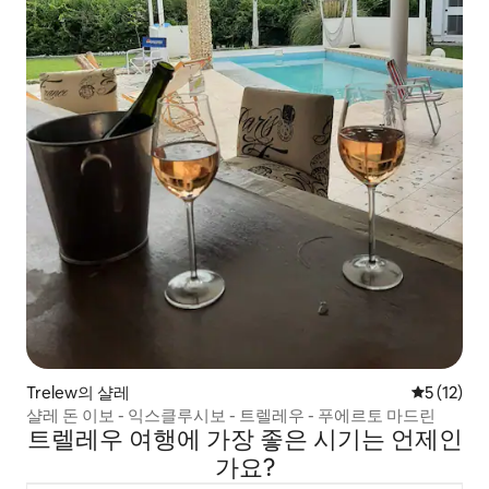
Trelew의 샬레
평점 5점(5
5 (12)
샬레 돈 이보 - 익스클루시보 - 트렐레우 - 푸에르토 마드린
트렐레우 여행에 가장 좋은 시기는 언제인
가요?