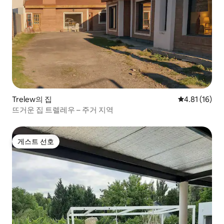
Trelew의 집
평점 4.81점(
4.81 (16)
뜨거운 집 트렐레우 – 주거 지역
게스트 선호
게스트 선호