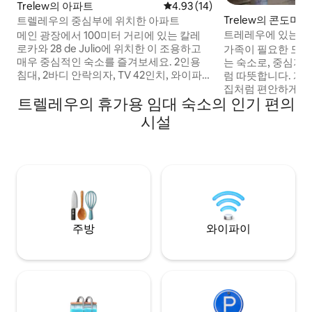
Trelew의 아파트
평점 4.93점(5점 만점), 후기 14
4.93 (14)
Trelew의 콘도미
트렐레우의 중심부에 위치한 아파트
트레레우에 있는 당신
메인 광장에서 100미터 거리에 있는 칼레
성
로카와 28 de Julio에 위치한 이 조용하고
가족이 필요한 모든 
매우 중심적인 숙소를 즐겨보세요. 2인용
는 숙소로, 중심지
침대, 2바디 안락의자, TV 42인치, 와이파
럼 따뜻합니다. 개
이, 케이블, 블루투트가 있는 말하기, 냉동
집처럼 편안하게 지
트렐레우의 휴가용 임대 숙소의 인기 편의
고가 있는 냉장고, 자동 세탁기, 커피 메이
것을 갖추고 있습니다
커, 전기 주전자, 전자레인지, 식기, 흰색 옷,
Paleontológico y 
시설
의자와 파티오 테이블이 있는 발코니, 난방
같은 관광 명소에서
x 복사 슬래브, 듀얼 보일러, 욕조가 있는 욕
널에서 불과 5블록,
실, 주스기, 토스터, 오븐이 있는 주방 등이
있으며 모든 서비스
완비되어 있습니다. 최소 숙박 일수: 2박
습니다. 주차는 이
하며, 추가 비용이
요합니다.
주방
와이파이