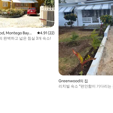
od, Montego Bay의
평점 4.91점(5점 만점), 후기 22개
4.91 (22)
 완벽하고 넓은 침실 3개 숙소!
 후기 35개
Greenwood의 집
리치빌 숙소 “편안함이 기다리는 