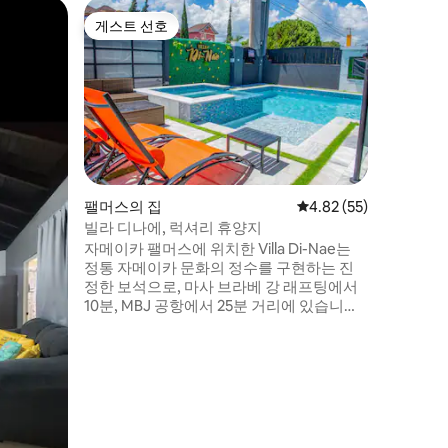
팰머스의
게스트 선호
게스트 
게스트 선호
게스트 
집으로 떠나
에스케파다
카 팔머스
치해 있으
용하고 안
레스토랑,
변, 관광
럽; 햄든
리 빌리지
팰머스의 집
평점 4.82점(5점 만점),
4.82 (55)
우드 비치
빌라 디나에, 럭셔리 휴양지
프 플랜테
자메이카 팰머스에 위치한 Villa Di-Nae는
위해 모두
정통 자메이카 문화의 정수를 구현하는 진
정한 보석으로, 마사 브라베 강 래프팅에서
10분, MBJ 공항에서 25분 거리에 있습니다.
게스트가 상쾌한 물놀이를 즐길 수 있는 반
짝이는 수영장을 제공합니다. 이 빌라는 정
통 자메이카 요리를 만드는 데 전념하는 뛰
어난 개인 셰프를 추가 비용으로 제공합니
다. 게스트는 맛이 가득한 전통 요리를 즐길
수 있습니다. 모든 식사는 자메이카의 요리
유산을 기념하는 것입니다.