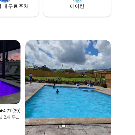
 내 무료 주차
에어컨
평점 4.77점(5점 만점), 후기 39개
4.77 (39)
 2개 무료