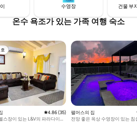
이
수영장
건물 부지
온수 욕조가 있는 가족 여행 숙소
선호
선호
 후기 86개
집
평점 4.86점(5점 만점), 후기 35개
4.86 (35)
팰머스의 집
헬스장이 있는 L&V의 파라다이스
전망 좋은 옥상 수영장이 있는 침실
 3
공항 픽업