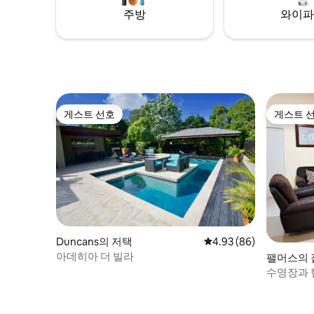
주방
와이파
게스트 선호
게스트 
게스트 선호
게스트 
Duncans의 저택
평점 4.93점(5점 만점),
4.93 (86)
아데히아 더 빌라
팰머스의 
수영장과 
베케이션 홈