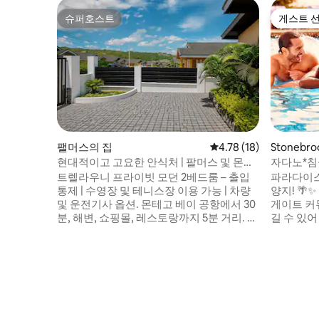
슈퍼호스트
게스트 
슈퍼호스트
게스트 
팰머스의 집
평점 4.78점(5점 만점),
4.78 (18)
Stonebr
현대적이고 고요한 안식처 | 팔머스 및 몬테
자다노*침
고베이 인근
스장*출입
트렐라우니 프라이빗 모던 2베드룸 – 출입
파라다이스
통제 | 수영장 및 테니스장 이용 가능 | 차량
양지! 🌴✨ 중심부에 위치한 이 숙소는 고급
및 운전기사 옵션. 몬테고 베이 공항에서 30
게이트 커
분, 해변, 쇼핑몰, 레스토랑까지 5분 거리. 24
길 수 있어
시간 보안 서비스가 제공되는 안전한 커뮤
고 세련되
니티에 위치한 현대적이고 에어컨이 완비된
완비되어 
숙소에서 휴식을 취해보세요. 수영장 이용,
고 따뜻한
세련된 편의시설, 평화로운 주변 환경을 즐
로 휴식을
겨보세요. 가족 또는 커플에게 완벽한 숙소
공합니다(게
입니다. 요청 시 차량 대여, 운전사, 공항 픽
지 및 식
업 서비스를 이용하실 수 있습니다. 평온함,
고 오시면