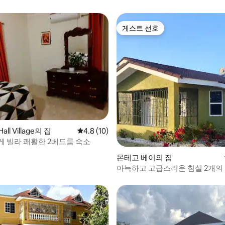
게스트 선호
게스트 선호
, 후기 3개
Hall Village의 집
평점 4.8점(5점 만점), 후기 10개
4.8 (10)
게 빌라 쾌활한 2베드룸 숙소
몬테고 베이의 집
아늑하고 고급스러운 침실 2개의 