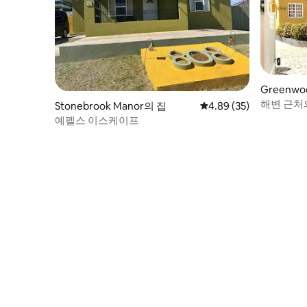
Greenwo
집
해변 근처의
Stonebrook Manor의 집
평점 4.89점(5점 만점),
4.89 (35)
예펠스 이스케이프