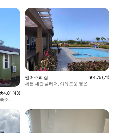
팰머스의 집
평점 4.75점(5점 만점),
4.75 (71)
세븐 세린 플레저, 여유로운 평온
평점 4.81점(5점 만점), 후기 43개
4.81 (43)
숙소.