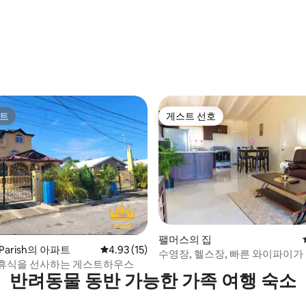
트
게스트 선호
트
게스트 선호
 후기 10개
팰머스의 집
y Parish의 아파트
평점 4.93점(5점 만점), 후기 15개
4.93 (15)
수영장, 헬스장, 빠른 와이파이가
휴식을 선사하는 게스트하우스
스러운 오션뷰 숙소
반려동물 동반 가능한 가족 여행 숙소