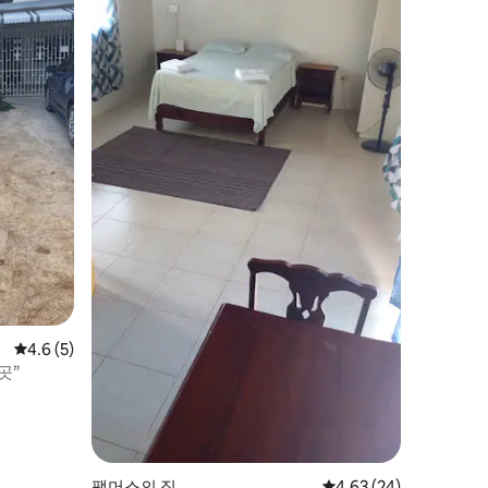
평점 4.6점(5점 만점), 후기 5개
4.6 (5)
곳”
팰머스의 집
평점 4.63점(5점 만점),
4.63 (24)