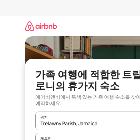
콘
텐
츠
로
바
로
가
기
가족 여행에 적합한 트
로니의 휴가지 숙소
에어비앤비에서 특색 있는 가족 여행 숙소를 찾
예약하세요.
위치
결과가 나오면 위·아래 화살표 키를 사용하거나 터치
체크인