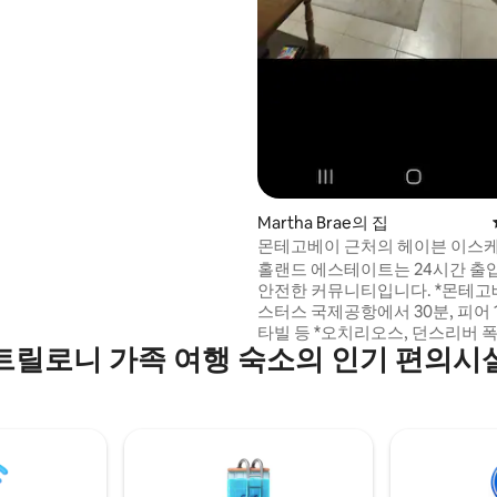
✨
Martha Brae의 집
몬테고베이 근처의 헤이븐 이스
홀랜드 에스테이트는 24시간 출
안전한 커뮤니티입니다. *몬테고베이의 상
스터스 국제공항에서 30분, 피어 
타빌 등 *오치리오스, 던스리버 폭
트릴로니 가족 여행 숙소의 인기 편의시
마운틴스 등에서 1시간 거리 *
래프팅, 팔머스 미스틱 라군, 처
등에서 5분 거리 * 해변, 레스토랑
착장까지 10분. 이 아늑하고 평화로운 세미
연결 스튜디오에는 에어컨 및 천장
온수기, 와이파이, 넷플릭스(자체
용)가 구비되어 있습니다.