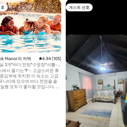
선호
게스트 선호
선호
게스트 선호
 후기 18개
ook Manor의 저택
평점 4.94점(5점 만점), 후기 105개
4.94 (105)
실 3개*바다 전망*수영장*셔틀-헬
 제한
에서 즐기는🌴✨ 고급스러운 휴
뮤니티에 있으며 바다 전망을 즐
 일행 모두가 좋아할 것입니다. 넓
고 깨끗하며 현대적인 편의시설이
있습니다. 집에 모든 걱정을 맡기
 햇살을 즐기며 자메이카 스타일
 취해보세요. 무료 공항 셔틀을 제
스트 최대 2명, 2박 이상). 관광
사 플랜까지 제공합니다. 짐만 챙기
 됩니다. 여러분의 방문을 기다리