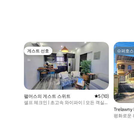
게스트 선호
슈퍼호스
게스트 선호
슈퍼호스
팰머스의 게스트 스위트
평점 5점(5점 만점),
5 (10)
셀프 체크인 | 초고속 와이파이 | 모든 객실에
에어컨 | 해안가
Trelawn
평화로운 