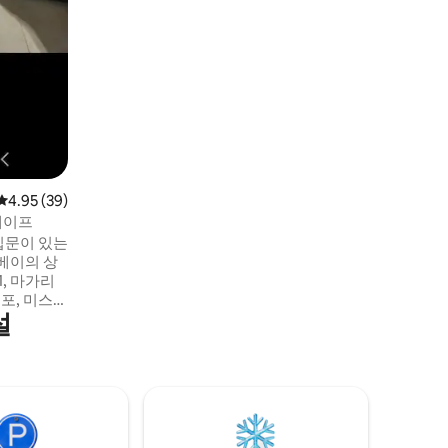
평점 4.95점(5점 만점), 후기 39개
4.95 (39)
케이프
입문이 있는
1, 마가리
포, 미스틱
설
마사브레이강
카 어드벤처
, 크루즈 선
 선풍기,
 로그인 사