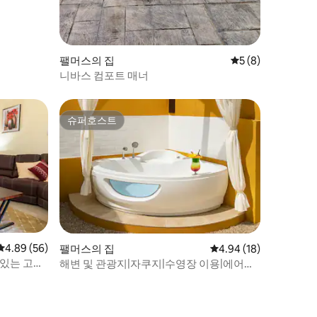
팰머스의 집
평점 5점(5점 만점)
5 (8)
니바스 컴포트 매너
슈퍼호스트
슈퍼호스트
평점 4.89점(5점 만점), 후기 56개
4.89 (56)
팰머스의 집
평점 4.94점(5점 만점),
4.94 (18)
 있는 고급
해변 및 관광지|자쿠지|수영장 이용|에어컨|
출입 제한