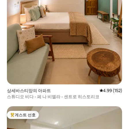
상세바스티앙의 아파트
평점 4.99점(5점
4.99 (152)
스튜디오 비다 - 페 나 비엘라 - 센트로 히스토리코
게스트 선호
상위 게스트 선호