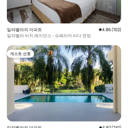
일랴벨라의 아파트
평점 4.86점(5점
4.86 (102)
일랴벨라 비치 레지던스 - 슈페리어 바다 전망
게스트 선호
게스트 선호
일랴벨라의 아파트
평점 4.92점(5점
4.92 (241)