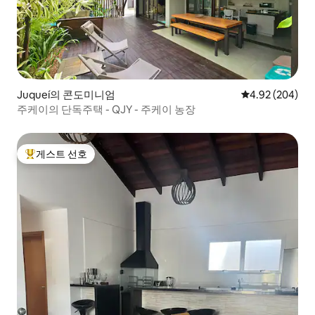
Juqueí의 콘도미니엄
평점 4.92점(5점
4.92 (204)
주케이의 단독주택 - QJY - 주케이 농장
게스트 선호
상위 게스트 선호