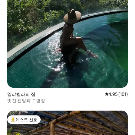
일랴벨라의 집
평점 4.95점(5
4.95 (101)
멋진 전망과 수영장
게스트 선호
상위 게스트 선호