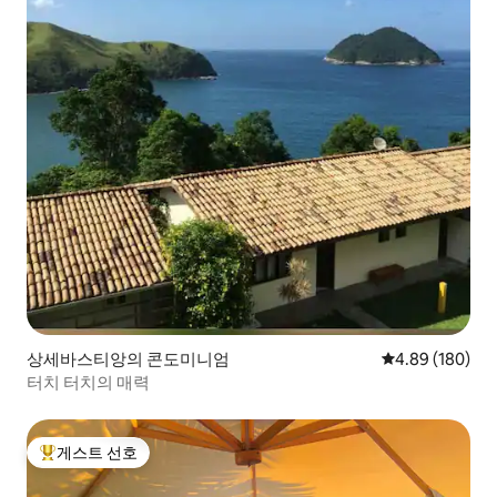
상세바스티앙의 콘도미니엄
평점 4.89점(5점
4.89 (180)
터치 터치의 매력
게스트 선호
상위 게스트 선호