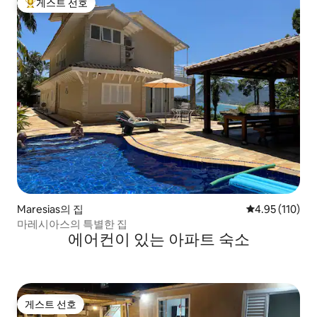
게스트 선호
상위 게스트 선호
Maresias의 집
평점 4.95점(5
4.95 (110)
마레시아스의 특별한 집
에어컨이 있는 아파트 숙소
게스트 선호
게스트 선호