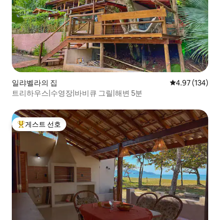
일랴벨라의 집
평점 4.97점(5점
4.97 (134)
트리하우스|수영장|바비큐 그릴|해변 5분
게스트 선호
상위 게스트 선호