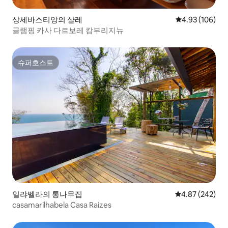
상세바스티앙의 샬레
평점 4.93점(5점
4.93 (106)
글램핑 카사 다르보레 캄부리지뉴
슈퍼호스트
슈퍼호스트
일랴벨라의 통나무집
평점 4.87점(5점
4.87 (242)
casamarilhabela Casa Raizes