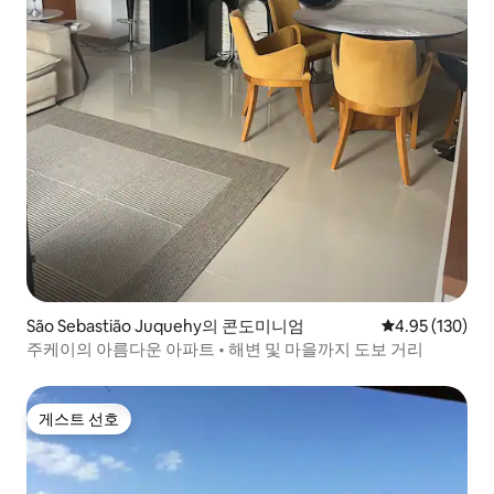
São Sebastião Juquehy의 콘도미니엄
평점 4.95점(5점
4.95 (130)
주케이의 아름다운 아파트 • 해변 및 마을까지 도보 거리
게스트 선호
게스트 선호