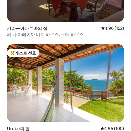
카라구아타투바의 집
평점 4.96점(5점
4.96 (152)
페 나 아레이아 비치 하우스, 토메 하우스
게스트 선호
상위 게스트 선호
Urubu의 집
평점 4.96점(5점
4.96 (100)