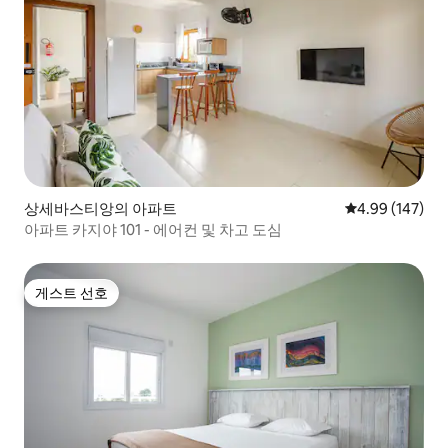
상세바스티앙의 아파트
평점 4.99점(5점
4.99 (147)
아파트 카지야 101 - 에어컨 및 차고 도심
게스트 선호
게스트 선호