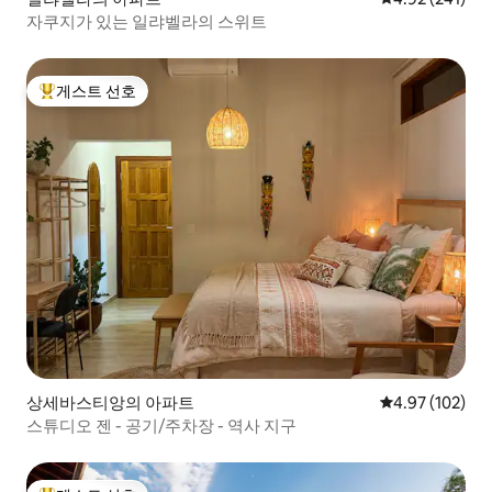
자쿠지가 있는 일랴벨라의 스위트
게스트 선호
상위 게스트 선호
상세바스티앙의 아파트
평점 4.97점(5점
4.97 (102)
스튜디오 젠 - 공기/주차장 - 역사 지구