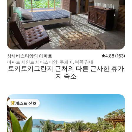
상세바스티앙의 아파트
평점 4.88점(5점
4.88 (163)
아파트 세인트 세바스티앙, 주케이, 북쪽 침대
토키토키그란지 근처의 다른 근사한 휴가
지 숙소
게스트 선호
상위 게스트 선호