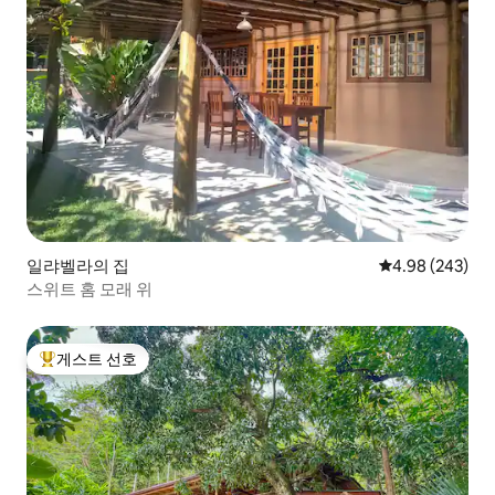
일랴벨라의 집
평점 4.98점(5점
4.98 (243)
스위트 홈 모래 위
게스트 선호
상위 게스트 선호