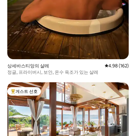
상세바스티앙의 샬레
평점 4.98점(5점
4.98 (162)
정글, 프라이버시, 보안, 온수 욕조가 있는 샬레
게스트 선호
상위 게스트 선호