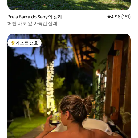
Praia Barra do Sahy의 샬레
평점 4.96점(5
4.96 (151)
해변 바로 앞 아늑한 샬레
게스트 선호
상위 게스트 선호