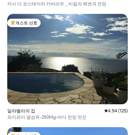
카사 다 코스테이라 카바라우 _ 비밀의 해변과 전망
게스트 선호
상위 게스트 선호
일랴벨라의 집
평점 4.94점(5점
4.94 (125)
와이파이 광섬유-250Mg-바다 전망 멋진