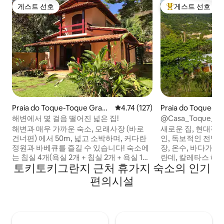
게스트 선호
게스트 선호
게스트 선호
상위 게스트 선호
Praia do Toque-Toque Gran
평점 4.74점(5점 만점), 후기 127
4.74 (127)
Praia do Toque-T
de의 집
de의 집
해변에서 몇 걸음 떨어진 넓은 집!
@Casa_Toque_T
피니티 풀.
해변과 매우 가까운 숙소, 모래사장 (바로
새로운 집, 현대적,
건너편) 에서 50m, 넓고 소박하며, 커다란
인, 독보적인 전망.
정원과 바베큐를 즐길 수 있습니다! 숙소에
장, 온수, 바다가 
는 침실 4개(욕실 2개 + 침실 2개 + 욕실 1
란데, 칼레타스 해
토키토키그란지 근처 휴가지 숙소의 인기
개), 전망실이 있는 중이층, 발코니, 주차장
180도. 10월부터 
이 있습니다. 통합 주방, 냉장고, 냉동고, 가
머로 지는 모습을 볼
편의시설
스레인지, 오븐, 전자레인지, 커피 메이커,
에 둘러싸여 있어
냄비, 기본 주방용품. 최대 4명까지 가격은
제공하지만 고속도로
동일합니다. 5일부터 1인당 추가 요금이 부
습니다. 원격 모니
과됩니다. 반려동물 동반 가능합니다. 예약
독특하고 조용한 숙
시 알려주세요(반려동물 수수료).
이 가득합니다. 무이