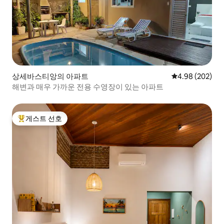
상세바스티앙의 아파트
평점 4.98점(5점
4.98 (202)
해변과 매우 가까운 전용 수영장이 있는 아파트
게스트 선호
상위 게스트 선호