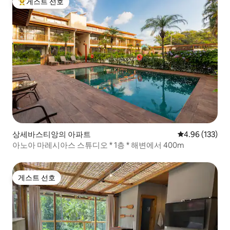
게스트 선호
상위 게스트 선호
상세바스티앙의 아파트
평점 4.96점(5점
4.96 (133)
아노아 마레시아스 스튜디오 * 1층 * 해변에서 400m
게스트 선호
게스트 선호