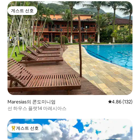
게스트 선호
게스트 선호
Maresias의 콘도미니엄
평점 4.86점(5점
4.86 (132)
선 하우스 플랫14 마레시아스
게스트 선호
상위 게스트 선호