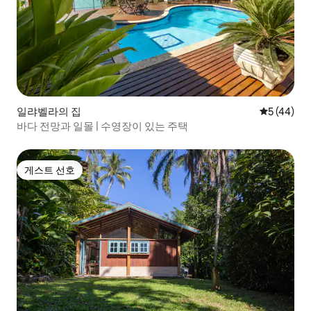
일랴벨라의 집
평점 5점(5
5 (44)
바다 전망과 일몰 | 수영장이 있는 주택
게스트 선호
게스트 선호