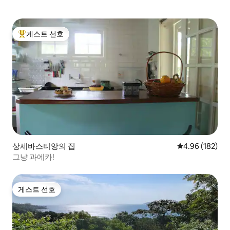
게스트 선호
상위 게스트 선호
상세바스티앙의 집
평점 4.96점(5점
4.96 (182)
그냥 과에카!
게스트 선호
게스트 선호