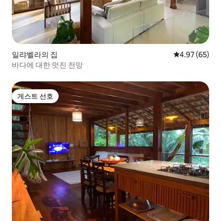
일랴벨라의 집
평점 4.97점(5
4.97 (65)
바다에 대한 멋진 전망
게스트 선호
게스트 선호