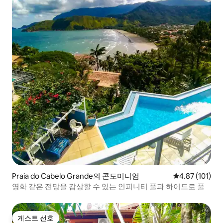
Praia do Cabelo Grande의 콘도미니엄
평점 4.87점(5
4.87 (101)
영화 같은 전망을 감상할 수 있는 인피니티 풀과 하이드로 풀
게스트 선호
게스트 선호