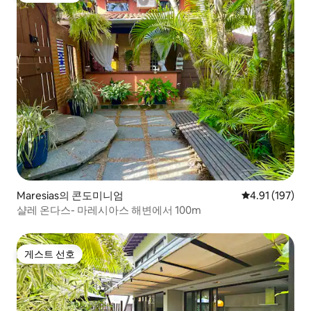
Maresias의 콘도미니엄
평점 4.91점(5
4.91 (197)
샬레 온다스- 마레시아스 해변에서 100m
게스트 선호
게스트 선호