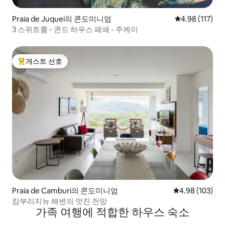
Praia de Juqueí의 콘도미니엄
평점 4.98점(5
4.98 (117)
3 스위트룸 - 콘드 하우스 폐쇄 - 주케이
게스트 선호
상위 게스트 선호
Praia de Camburi의 콘도미니엄
평점 4.98점(5점
4.98 (103)
캄부리지뉴 해변의 멋진 전망
가족 여행에 적합한 하우스 숙소