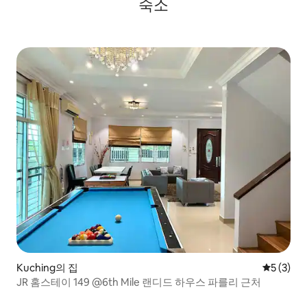
숙소
Kuching의 집
평점 5점(
5 (3)
JR 홈스테이 149 @6th Mile 랜디드 하우스 파를리 근처