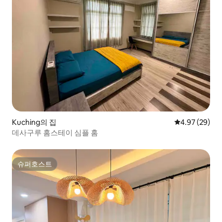
Kuching의 집
평점 4.97점(5
4.97 (29)
데사구루 홈스테이 심플 홈
슈퍼호스트
슈퍼호스트