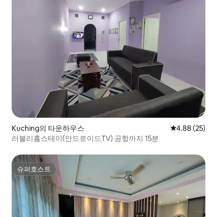
Kuching의 타운하우스
평점 4.88점(5
4.88 (25)
러블리홈스테이(안드로이드TV) 공항까지 15분
슈퍼호스트
슈퍼호스트