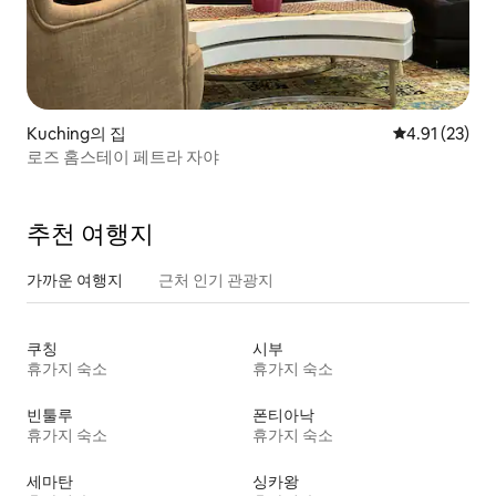
Kuching의 집
평점 4.91점(5
4.91 (23)
로즈 홈스테이 페트라 자야
추천 여행지
가까운 여행지
근처 인기 관광지
쿠칭
시부
휴가지 숙소
휴가지 숙소
빈툴루
폰티아낙
휴가지 숙소
휴가지 숙소
세마탄
싱카왕