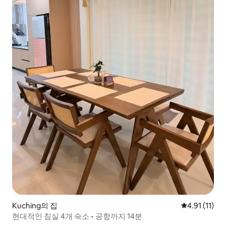
Kuching의 집
평점 4.91점(
4.91 (11)
현대적인 침실 4개 숙소 • 공항까지 14분