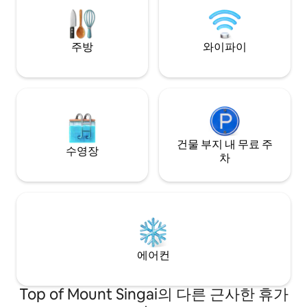
에 대형 슈퍼마켓이 있어 세입자가 물품, 음
식, 약국, 다양한 상점을 쇼핑할 수 있습니
다. 또한 입주자에게 칫솔, 치약, 수건, 화장
지, 차, 커피, 간식도 제공합니다. 버네오 해
주방
와이파이
피 프램 근처(3km) 바투카와 리버뱅크 공원
(1km) 바투카와 레인보우 브리지(1km) 구
나니 싱가이(24km) 스리 마하 마리아만 사
원 마탕(13km) VH 그린 네이처 파크(13km)
타식비루(23km) 이러한 관광지에 쉽게 접
근할 수 있습니다.
건물 부지 내 무료 주
수영장
차
에어컨
Top of Mount Singai의 다른 근사한 휴가