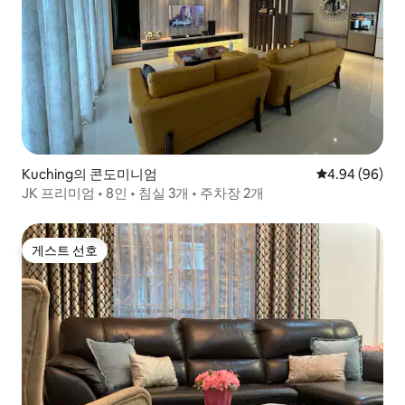
Kuching의 콘도미니엄
평점 4.94점(5
4.94 (96)
JK 프리미엄 • 8인 • 침실 3개 • 주차장 2개
게스트 선호
게스트 선호