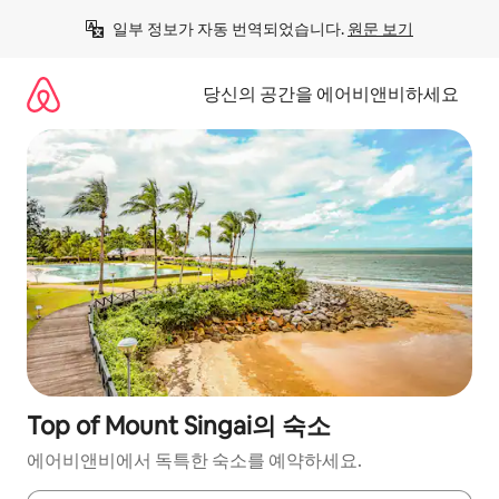
콘
일부 정보가 자동 번역되었습니다. 
원문 보기
텐
츠
로
당신의 공간을 에어비앤비하세요
바
로
가
기
Top of Mount Singai의 숙소
에어비앤비에서 독특한 숙소를 예약하세요.