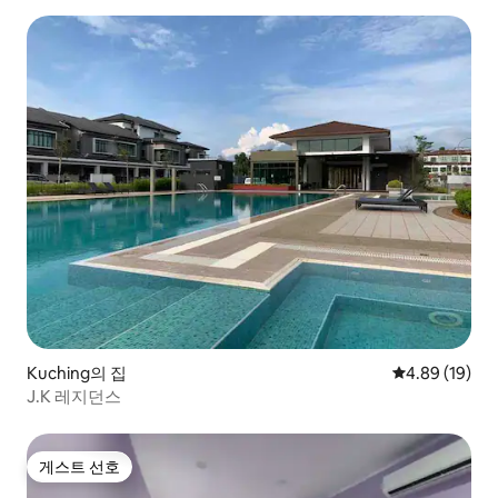
Kuching의 집
평점 4.89점(5
4.89 (19)
J.K 레지던스
게스트 선호
게스트 선호