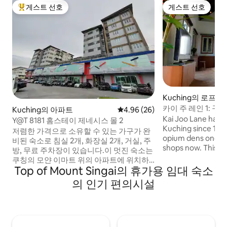
게스트 선호
게스트 선호
상위 게스트 선호
게스트 선호
Kuching의 로프트
카이 주 레인 1: 
Kuching의 아파트
평점 4.96점(5점 만점), 후기 26
4.96 (26)
Kai Joo Lane has b
Y@T 8181 홈스테이 제네시스 몰 2
Kuching since 192
저렴한 가격으로 소유할 수 있는 가구가 완
opium dens once, 
비된 숙소로 침실 2개, 화장실 2개, 거실, 주
shops now. This is t
방, 무료 주차장이 있습니다.이 멋진 숙소는
Two levels to your
쿠칭의 모얀 이마트 위의 아파트에 위치하
a second bed up in
Top of Mount Singai의 휴가용 임대 숙소
고 있습니다. 원격으로 일하거나 여행하는
balcony, and nobo
경우 최고의 선택지 중 하나입니다. 쿠칭 공
의 인기 편의시설
you. India Street,
항에서 20분(14km) 거리에 있으며, 사라왁
museums and the w
의 필수 관광지로 쉽게 이동할 수 있습니다.
few minutes on foot. Three flo
이 숙소는 개인적으로 배치되고, 리노베이
and no lift, so pack
션되고, 아름답게 꾸며졌습니다. 숙소 아래
the lane feels furt