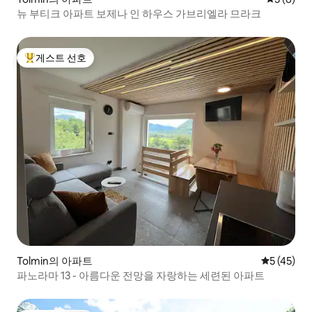
뉴 부티크 아파트 보제나 인 하우스 가브리엘라 므라크
게스트 선호
상위 게스트 선호
Tolmin의 아파트
평점 5점(5
5 (45)
파노라마 13 - 아름다운 전망을 자랑하는 세련된 아파트