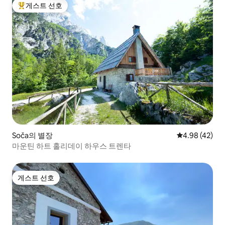
게스트 선호
상위 게스트 선호
Soča의 별장
평점 4.98점(5
4.98 (42)
마운틴 하트 홀리데이 하우스 트렌타
게스트 선호
게스트 선호