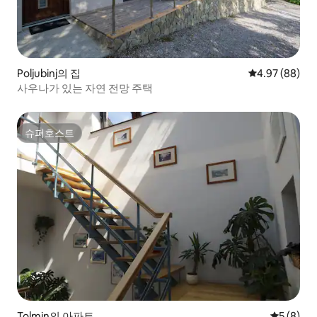
Poljubinj의 집
평점 4.97점(5
4.97 (88)
사우나가 있는 자연 전망 주택
슈퍼호스트
슈퍼호스트
Tolmin의 아파트
평점 5점(
5 (8)