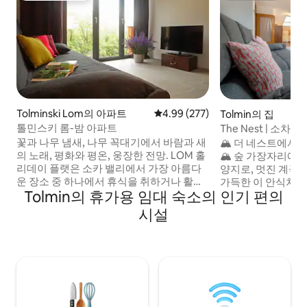
Tolminski Lom의 아파트
평점 4.99점(5점 만점), 후기 277
4.99 (277)
Tolmin의 집
톨민스키 롬-밤 아파트
The Nest | 소
적인 허브
꽃과 나무 냄새, 나무 꼭대기에서 바람과 새
🏔️ 더 네스트에서
의 노래, 평화와 평온, 웅장한 전망. LOM 홀
🏔️ 숲 가장자리에 위치한 아늑한 알프스 휴
리데이 플랫은 소카 밸리에서 가장 아름다
양지로, 멋진 계곡
운 장소 중 하나에서 휴식을 취하거나 활동
가득한 이 안식처는
Tolmin의 휴가용 임대 숙소의 인기 편의
적인 휴가를 보내고 싶은 분들에게 완벽한
처에서 완전한 평화
선택입니다. 톨민스키 롬은 모스트 나 소치
✨ 하이라이트: ✨ 
시설
근처의 자연 그대로의 자연 속에 위치하고
패러글라이딩에 적합
있으며 줄리안 알프스의 아름다운 전망을
공간: 자전거, 카약
감상할 수 있습니다. 옛 농가가 서 있던 바로
전용 보관 공간. 
그 자리에 목재 발코니와 석조 외관이 있는
편안함 속에서 자
전통적인 현지 건축 양식으로 새 집이 지어
요. 나만의 프라이빗한 보금자리에서 줄리
졌습니다. 휴가용 아파트에는 편안하고 즐
안 알프스를 둘러보세요. 🚀 여
거운 숙박을 위해 필요한 모든 것이 갖춰져
을 시작해 보세요! 