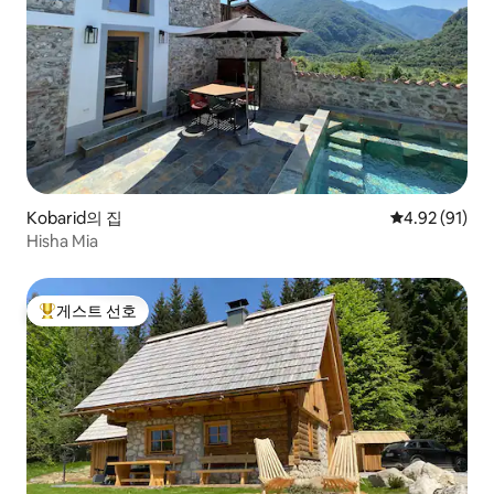
Kobarid의 집
평점 4.92점(5
4.92 (91)
Hisha Mia
게스트 선호
상위 게스트 선호