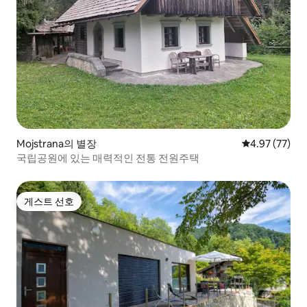
Mojstrana의 별장
평점 4.97점(5
4.97 (77)
국립공원에 있는 매력적인 전통 전원주택
게스트 선호
게스트 선호