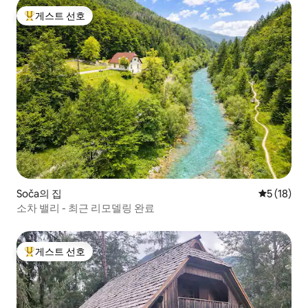
게스트 선호
상위 게스트 선호
Soča의 집
평점 5점(5
5 (18)
소차 밸리 - 최근 리모델링 완료
게스트 선호
상위 게스트 선호