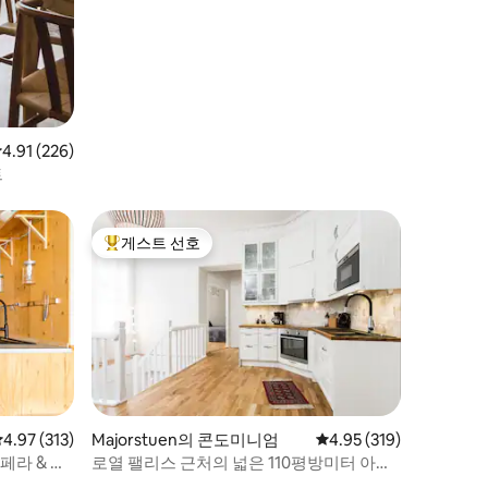
점 4.91점(5점 만점), 후기 226개
4.91 (226)
트
게스트 선호
상위 게스트 선호
평점 4.97점(5점 만점), 후기 313개
4.97 (313)
Majorstuen의 콘도미니엄
평점 4.95점(5점 만점), 
4.95 (319)
페라 & 오
로열 팰리스 근처의 넓은 110평방미터 아파
트