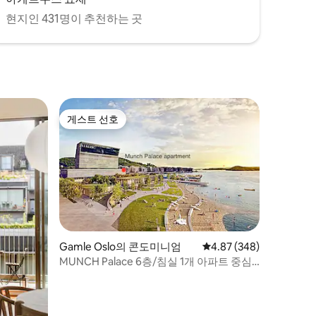
현지인 431명이 추천하는 곳
게스트 선호
게스트 선호
Gamle Oslo의 콘도미니엄
평점 4.87점(5점 만점), 
4.87 (348)
MUNCH Palace 6층/침실 1개 아파트 중심
가 발코니 테라스