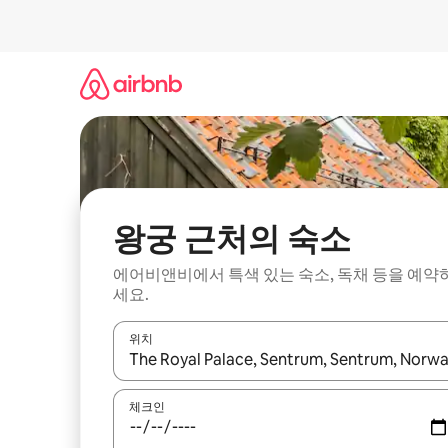
콘
텐
츠
로
바
로
가
기
왕궁 근처의 숙소
에어비앤비에서 특색 있는 숙소, 독채 등을 예약
세요.
위치
결과가 나오면 위·아래 화살표 키를 사용하거나 터치
체크인