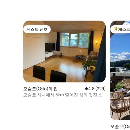
게스트 선호
게스트
게스트 선호
상위 게
오슬로(Oslo)의 집
평점 4.8점(5점 만점), 
4.8 (229)
오슬로 시내에서 5km 떨어진 섬의 멋진 스
튜디오
오슬로(Os