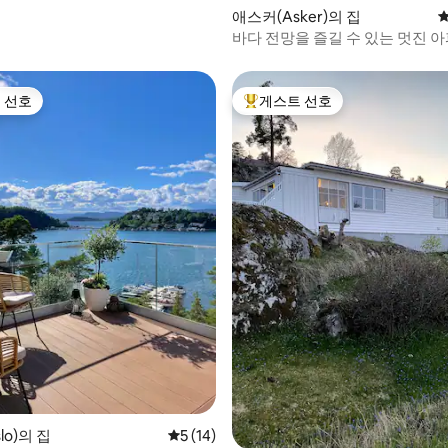
애스커(Asker)의 집
평
바다 전망을 즐길 수 있는 멋진 아
로 외곽에 위치, 20분 거리
 선호
게스트 선호
스트 선호
상위 게스트 선호
후기 229개
lo)의 집
평점 5점(5점 만점), 후기 14개
5 (14)