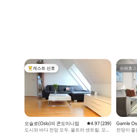
게스트 선호
슈퍼호스
상위 게스트 선호
슈퍼호스
오슬로(Oslo)의 콘도미니엄
평점 4.97점(5점 만점), 
4.97 (239)
Gamle 
도시와 바다 전망 모두. 울트라 센트럴. 모
전망이 좋
던. 리프트.