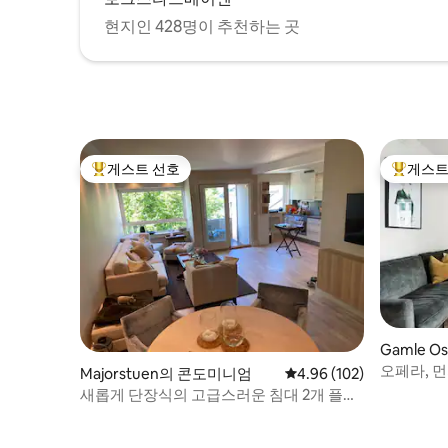
현지인 428명이 추천하는 곳
게스트 선호
게스트
상위 게스트 선호
상위 게
Gamle 
오페라, 
Majorstuen의 콘도미니엄
평점 4.96점(5점 만점), 
4.96 (102)
'바코드'
새롭게 단장식의 고급스러운 침대 2개 플랫,
프로그너