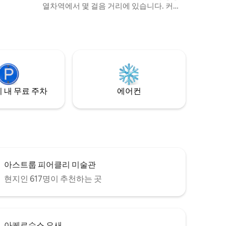
열차역에서 몇 걸음 거리에 있습니다. 커플,
소규모 가족 또는 친구에게 이상적인 숙소
입니다. 편안한 침실 1개와 거실에 있는 고급
수면 소파를 갖추고 있어 최대 4명의 게스트
에게 적합합니다. 오슬로 오페라하우스, 비
요르비카, 바코드, 뭉 박물관 등 주요 관광지
와 쇼핑 및 외식 장소에서 도보로 5~10분 거
리에 있습니다.
 내 무료 주차
에어컨
아스트룹 피어클리 미술관
현지인 617명이 추천하는 곳
아케르수스 요새