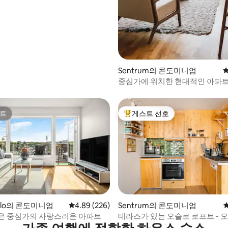
Sentrum의 콘도미니엄
평
중심가에 위치한 현대적인 아파
트
게스트 선호
트
상위 게스트 선호
후기 239개
Oslo의 콘도미니엄
평점 4.89점(5점 만점), 후기 226개
4.89 (226)
Sentrum의 콘도미니엄
은 중심가의 사랑스러운 아파트
테라스가 있는 오슬로 로프트 - 오
슬로 S 몇 걸음 거리