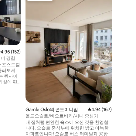
석양 전망
3BR 펜
오슬로에서
활기찬 튀
층 펜트
해보세요.
전망을 감상해 보세
대 6명의
며, 각각
를 갖추고
점 4.96점(5점 만점), 후기 152개
4.96 (152)
는 욕실 1.5개
이너 경험
방과 고급
한 포스트할
보장합니
머물러보세
는 퀸사이
거실에 편
8인치 TV
요. 이 아
지 등 오슬
Gamle Oslo의 콘도미니엄
평점 4.94점(5점 만점), 
4.94 (167)
 자리잡고
올드오슬로/비요르비카/시내 중심가
내 집처럼 편안한 숙소에 오신 것을 환영합
설을 경험해
니다. 오슬로 중심부에 위치한 밝고 아늑한
아파트입니다! 오슬로 버스 터미널과 공항