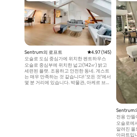
Sentrum의 로프트
평점 4.97점(5점 만점), 
4.97 (145)
오슬로 도심 중심가에 위치한 펜트하우스
오슬로 중심부에 위치한 넓고(142㎡) 밝고
세련된 플랫. 조용하고 안전한 동네. 게스트
는 매우 만족하는 것 같습니다! '모든 것'에서
몇 분 거리에 있습니다. 박물관, 아케르 브리
그, 레스토랑, 시청, 로얄 캐슬, 칼 요한스 게
이트(메인 스트리트), 공항 고속 열차(국립
극장)가 있습니다. 오슬로 중앙역/오페라까
지 15분 멋지고 넓은 옥상 테라스. 주의!! 흡
Sentru
연, 파티 또는 반려동물 동반 불가. 동영상은
전용 안뜰
다음 사이트를 참조하세요(공간 절단)
로프트!
오슬로에서
webmegler.lovasfoto. no/vr/arbinsgate
알려진 올
참조
아파트입니