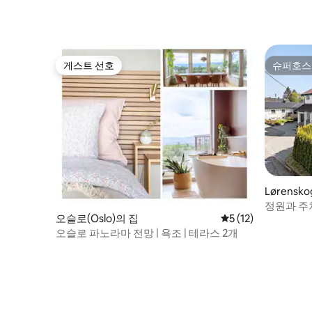
게스트 선호
슈퍼호스
게스트 선호
슈퍼호스
Lørensk
정원과 주
오슬로(Oslo)의 집
평점 5점(5점 만점),
5 (12)
오슬로 파노라마 전망 | 욕조 | 테라스 2개