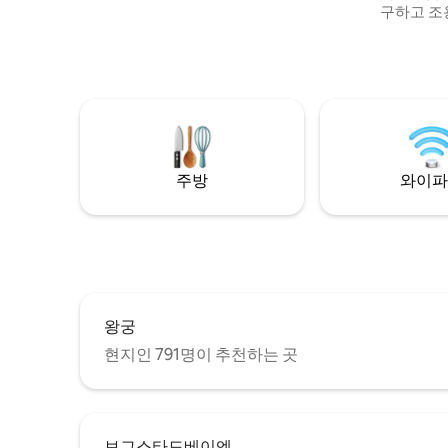
구하고 조
전용 안뜰과 발코니. 
공항 철도,
랑, 베이커
내 24시간 식료품점)
TV, 와이파이,
무료 세탁
닥이 있습
주방
와이파
왕궁
현지인 791명이 추천하는 곳
보그스타드베이엔