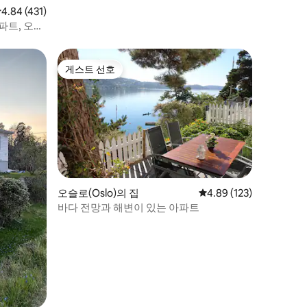
점 4.84점(5점 만점), 후기 431개
4.84 (431)
파트, 오슬
게스트 선호
게스트 선호
오슬로(Oslo)의 집
평점 4.89점(5점 만점), 
4.89 (123)
바다 전망과 해변이 있는 아파트