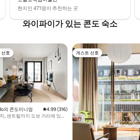
현지인 471명이 추천하는 곳
와이파이가 있는 콘도 숙소
 선호
게스트 선호
스트 선호
게스트 선호
Oslo의 콘도미니엄
평점 4.99점(5점 만점), 후기 316개
4.99 (316)
먼치, 센트럴까지 도보 거리에 있는
후기 102개