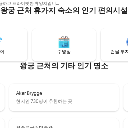
용하고 프라이빗한 휴양지입니다.
왕궁 근처 휴가지 숙소의 인기 편의시설
완벽한 위치: 중앙역,
 디자이너 상점, 오페라, 레스토
리 모두 도보 5~10분 거리(+건물
. 시설이 완비된 주방,
 넷플릭스 ++ 아파트 내부에
실이 있습니다. 욕실에는 난방 바
니다. 엘리베이터 이용 가능.
이
수영장
건물 부지
왕궁 근처의 기타 인기 명소
Aker Brygge
현지인 730명이 추천하는 곳
오슬로국립미술관