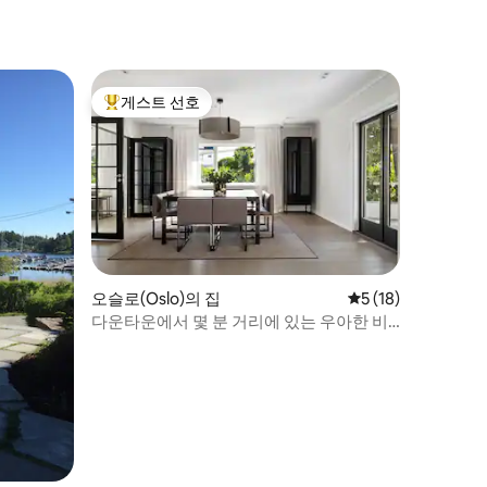
게스트 선호
상위 게스트 선호
오슬로(Oslo)의 집
평점 5점(5점 만점),
5 (18)
다운타운에서 몇 분 거리에 있는 우아한 비
그도이 빌라