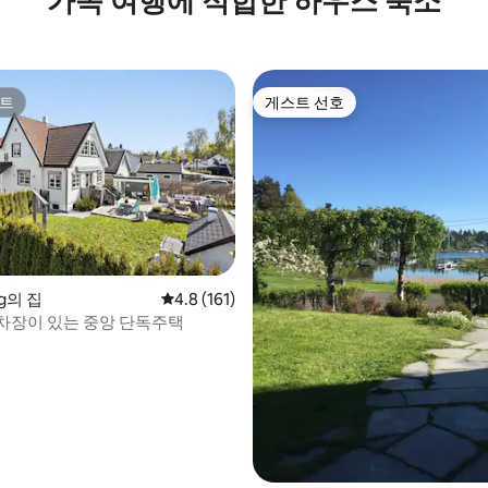
가족 여행에 적합한 하우스 숙소
트
게스트 선호
트
게스트 선호
og의 집
평점 4.8점(5점 만점), 후기 161개
4.8 (161)
차장이 있는 중앙 단독주택
 후기 12개