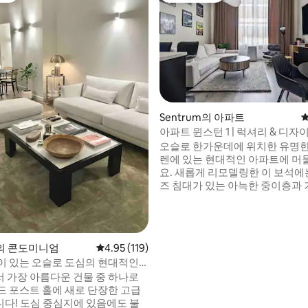
후기 145개
Sentrum의 아파트
평
아파트 윈스턴 1 | 럭셔리 & 디자
오슬로 한가운데에 위치한 유명
렌에 있는 현대적인 아파트에 
요. 새롭게 리모델링한 이 보석에
즈 침대가 있는 아늑한 중이층과 
안한 소파 베드가 있습니다. 넓은 거실, 시설
이 완비된 주방, 무료 와이파이, 9
를 통해 영화 같은 경험을 즐겨보세
파트는 레스토랑, 상점, 주요 관광
m의 콘도미니엄
평점 4.95점(5점 만점), 후기 119개
4.95 (119)
로 최고의 시설 근처에 완벽하게
이 있는 오슬로 도심의 현대적인
있습니다. 오슬로에서 가장 유명한 건물 중
 가장 아름다운 건물 중 하나로
하나에서 현대적이고 편리한 시
드 포스트 홀에 새로 단장한 고급
보세요.
다! 도심 중심지에 있음에도 불