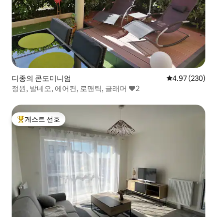
디종의 콘도미니엄
평점 4.97점(5점
4.97 (230)
정원, 발네오, 에어컨, 로맨틱, 글래머 ❤️2
게스트 선호
상위 게스트 선호