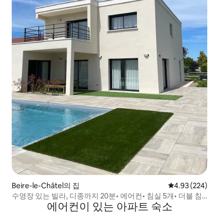
Beire-le-Châtel의 집
평점 4.93점(5점
4.93 (224)
수영장 있는 빌라, 디종까지 20분• 에어컨• 침실 5개• 더블 침
에어컨이 있는 아파트 숙소
대 6개