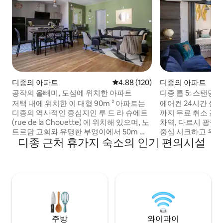
디종의 아파트
평점 4.88점(5점 만점), 후기 120
4.88 (120)
디종의 아파트
공작의 올빼미, 도심에 위치한 아파트
디종 톱 5: 스탠딩
저택 내에 위치한 이 대형 90m ² 아파트는
에어컨 24시간 셀프
디종의 역사적인 중심지인 루 드 라 슈에트
까지 무료 취소 간편
(rue de la Chouette) 에 위치해 있으며, 노
차역, 다르시 광장, 
트르담 교회와 유명한 부엉이에서 50m 거
중심 시크하고 우아한 이 아파트는 시내 한
디종 근처 휴가지 숙소의 인기 편의시설
리에 있습니다. 보행자 구역에 위치한 이 창
가운데에 있습니다.
문은 부르고뉴 건축의 탁월한 전망을 감상
막히는 전망을 감상할
할 수 있습니다. 팔레 데 덕스 (Palais des
이 스위트는 리모
Ducs) 와 필립 르 본 (Tour Philippe-le-
과 세련미가 완벽한
Bon), 호텔 드 보게 (Hotel de Vogüé) 가 있
다. 목재 장식, 노
습니다. 그 매력, 장비, 편안함은 물론 주변
감... 디종이 가장
의 고요함과 모든 상점과의 근접성을 감상
을 드러냅니다!
할 수 있습니다.
주방
와이파이