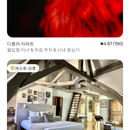
디종의 아파트
평점 4.87점(5점
4.87 (190)
몰입형 마녀 & 무료 주차 & 시내 중심가
게스트 선호
상위 게스트 선호