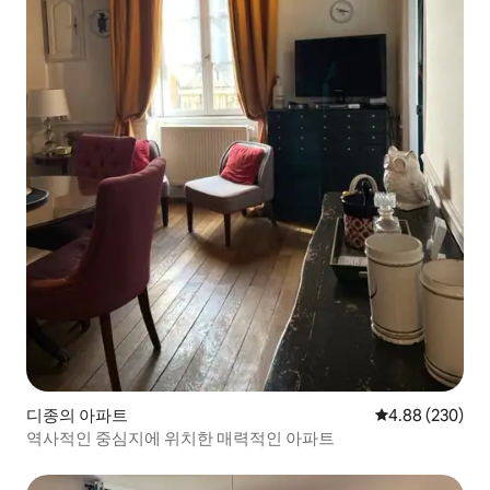
디종의 아파트
평점 4.88점(5점
4.88 (230)
역사적인 중심지에 위치한 매력적인 아파트