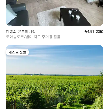
디종의 콘도미니엄
평점 4.91점(5점
4.91 (205)
토아송도르/발미 지구 주거용 원룸
게스트 선호
게스트 선호