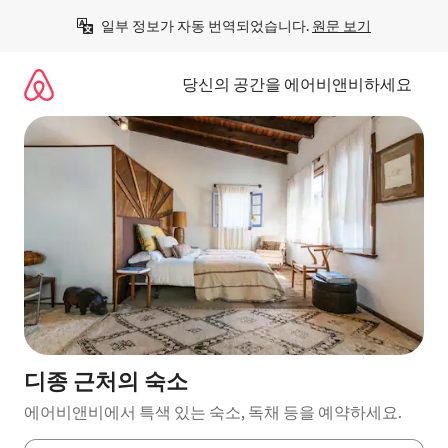
콘
일부 정보가 자동 번역되었습니다. 
원문 보기
텐
츠
로
당신의 공간을 에어비앤비하세요
바
로
가
기
디종 근처의 숙소
에어비앤비에서 특색 있는 숙소, 독채 등을 예약하세요.