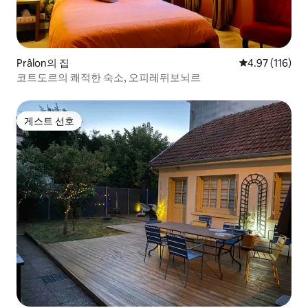
Prâlon의 집
평점 4.97점(5
4.97 (116)
코트도르의 쾌적한 숙소, 오피레뒤보뇌르
게스트 선호
게스트 선호