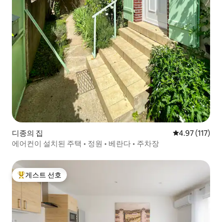
디종의 집
평점 4.97점(5
4.97 (117)
에어컨이 설치된 주택 • 정원 • 베란다 • 주차장
게스트 선호
상위 게스트 선호