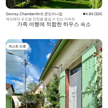
Gevrey-Chambertin의 콘도미니엄
평점 4.84점(5점
4.84 (324)
제브레의 포도밭 전망을 즐길 수 있는 아파트
가족 여행에 적합한 하우스 숙소
게스트 선호
게스트 선호