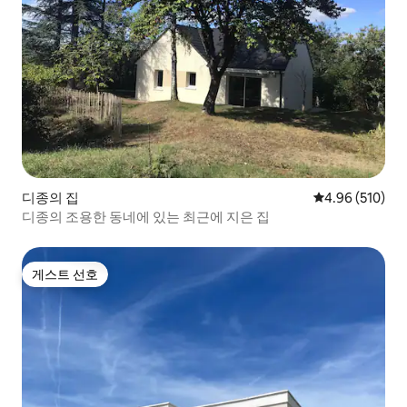
디종의 집
평점 4.96점(5점
4.96 (510)
디종의 조용한 동네에 있는 최근에 지은 집
게스트 선호
게스트 선호