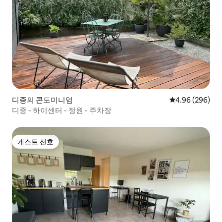
디종의 콘도미니엄
평점 4.96점(5점
4.96 (296)
디종 - 하이센터 - 정원 - 주차장
게스트 선호
게스트 선호