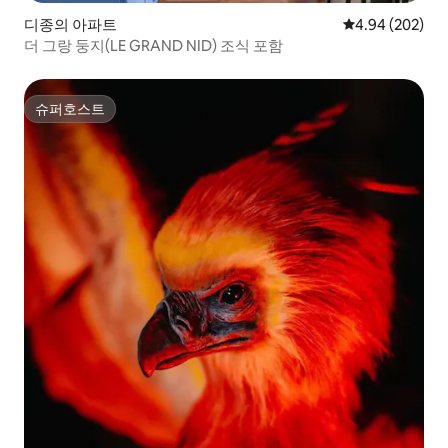
디종의 아파트
평점 4.94점(5점
4.94 (202)
더 그랑 둥지(LE GRAND NID) 조식 포함
슈퍼호스트
슈퍼호스트