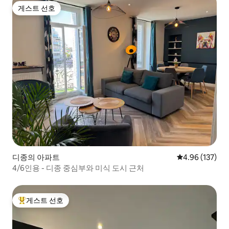
게스트 선호
게스트 선호
디종의 아파트
평점 4.96점(5점
4.96 (137)
4/6인용 - 디종 중심부와 미식 도시 근처
게스트 선호
상위 게스트 선호