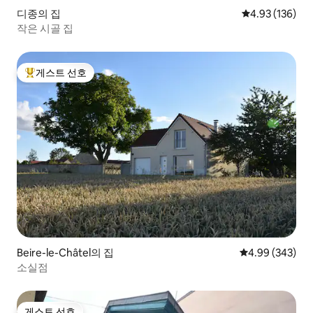
디종의 집
평점 4.93점(5점
4.93 (136)
작은 시골 집
게스트 선호
상위 게스트 선호
Beire-le-Châtel의 집
평점 4.99점(5점
4.99 (343)
소실점
게스트 선호