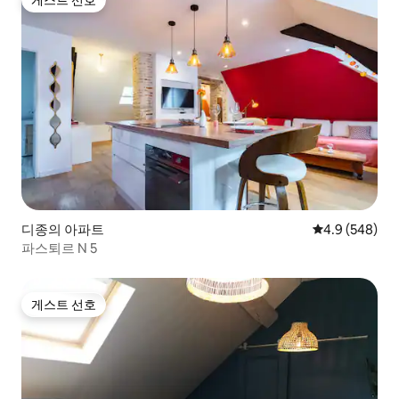
게스트 선호
디종의 아파트
평점 4.9점(5점
4.9 (548)
파스퇴르 N 5
게스트 선호
게스트 선호