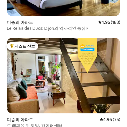
디종의 아파트
평점 4.95점(5점
4.95 (183)
Le Relais des Ducs: Dijon의 역사적인 중심지
게스트 선호
상위 게스트 선호
디종의 아파트
평점 4.96점(5
4.96 (75)
르 레피유 뒤 제앙, 하이퍼센터