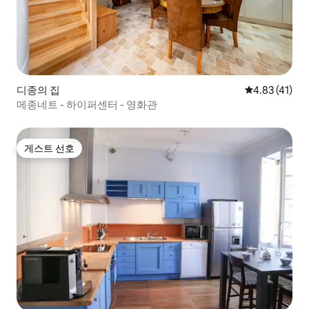
디종의 집
평점 4.83점(
4.83 (41)
메종네트 - 하이퍼센터 - 영화관
게스트 선호
게스트 선호