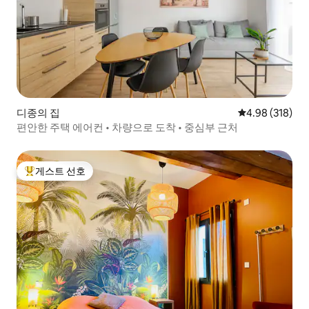
디종의 집
평점 4.98점(5점
4.98 (318)
편안한 주택 에어컨 • 차량으로 도착 • 중심부 근처
게스트 선호
상위 게스트 선호