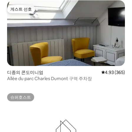
게스트 선호
게스트 선호
디종의 콘도미니엄
평점 4.93점(5점
4.93 (365)
Allée du parc Charles Dumont 구역 주차장
슈퍼호스트
슈퍼호스트