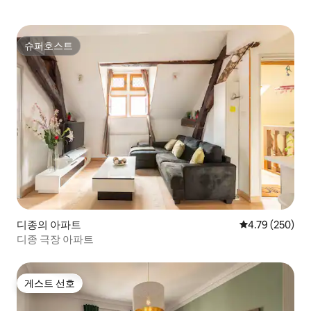
슈퍼호스트
슈퍼호스트
디종의 아파트
평점 4.79점(5점
4.79 (250)
디종 극장 아파트
게스트 선호
게스트 선호