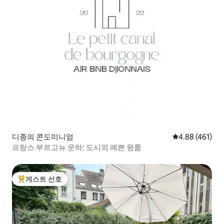
디종의 콘도미니엄
평점 4.88점(5점
4.88 (461)
프랑스 부르고뉴 운하: 도시의 예쁜 원룸
게스트 선호
상위 게스트 선호