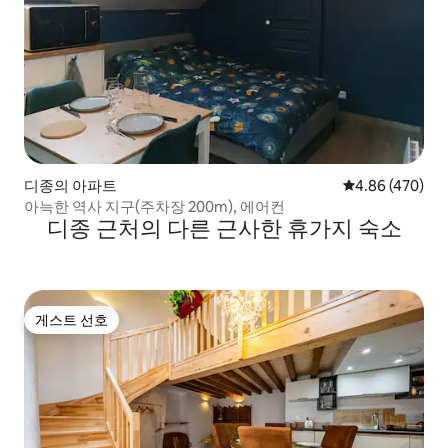
디종의 아파트
평점 4.86점(5점
4.86 (470)
아늑한 역사 지구(주차장 200m), 에어컨
디종 근처의 다른 근사한 휴가지 숙소
게스트 선호
게스트 선호