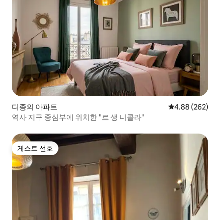
디종의 아파트
평점 4.88점(5점
4.88 (262)
역사 지구 중심부에 위치한 "르 생 니콜라"
게스트 선호
게스트 선호