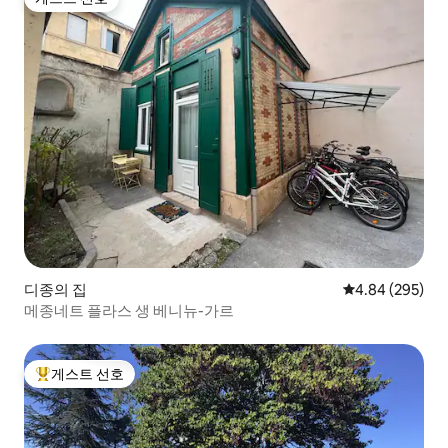
게스트 선호
디종의 집
평점 4.84점(5점
4.84 (295)
메종네트 플라스 생 베니뉴-가르
게스트 선호
상위 게스트 선호