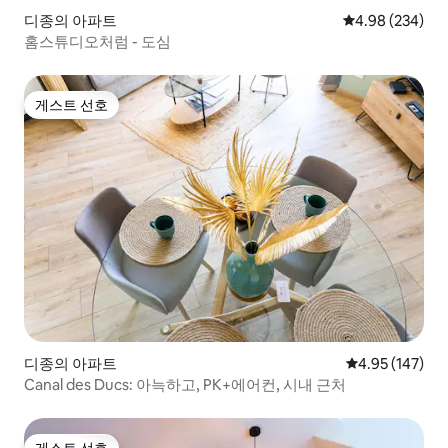
디종의 아파트
평점 4.98점(5점
4.98 (234)
홈스튜디오처럼 - 도심
게스트 선호
게스트 선호
디종의 아파트
평점 4.95점(5점
4.95 (147)
Canal des Ducs: 아늑하고, PK+에어컨, 시내 근처
게스트 선호