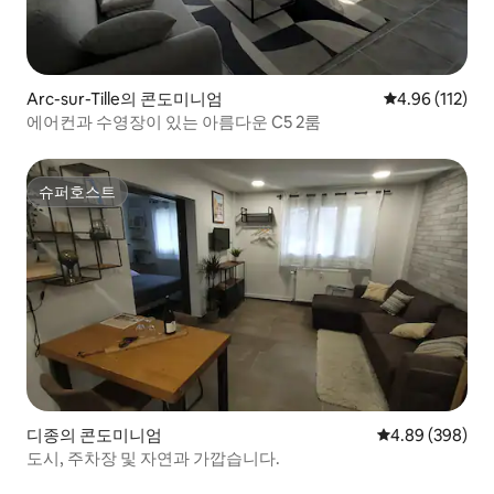
Arc-sur-Tille의 콘도미니엄
평점 4.96점(5
4.96 (112)
에어컨과 수영장이 있는 아름다운 C5 2룸
슈퍼호스트
슈퍼호스트
디종의 콘도미니엄
평점 4.89점(5점
4.89 (398)
도시, 주차장 및 자연과 가깝습니다.