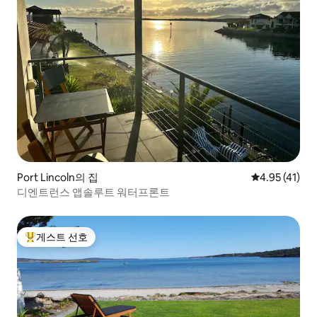
Port Lincoln의 집
평점 4.95점(
4.95 (41)
디엔트런스 앱솔루트 워터프론트
게스트 선호
상위 게스트 선호