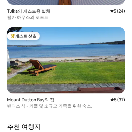
Tulka의 게스트용 별채
평점 5점(5
5 (24)
털카 하우스의 로프트
게스트 선호
상위 게스트 선호
Mount Dutton Bay의 집
평점 5점(5
5 (37)
밴디스 샥 - 커플 및 소규모 가족을 위한 숙소.
추천 여행지