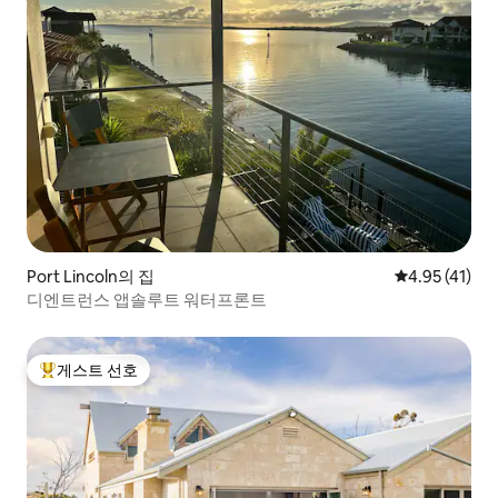
Port Lincoln의 집
평점 4.95점(
4.95 (41)
디엔트런스 앱솔루트 워터프론트
게스트 선호
상위 게스트 선호