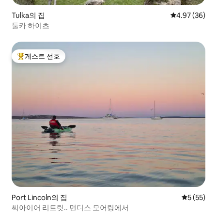
Tulka의 집
평점 4.97점(5
4.97 (36)
툴카 하이츠
게스트 선호
상위 게스트 선호
Port Lincoln의 집
평점 5점(5
5 (55)
씨아이어 리트릿.. 먼디스 모어링에서