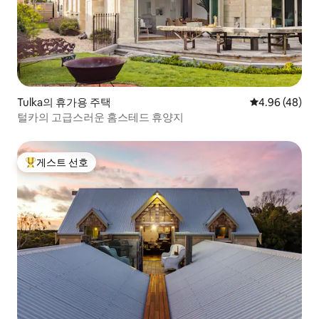
Tulka의 휴가용 주택
평점 4.96점(5
4.96 (48)
털카의 고급스러운 홈스테드 휴양지
게스트 선호
상위 게스트 선호