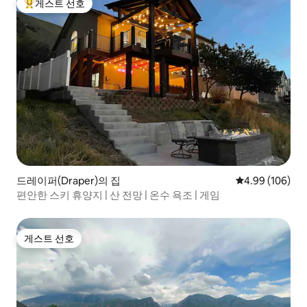
게스트 선호
상위 게스트 선호
드레이퍼(Draper)의 집
평점 4.99점(5점
4.99 (106)
편안한 스키 휴양지 | 산 전망 | 온수 욕조 | 게임
게스트 선호
게스트 선호