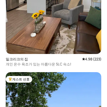
밀크리크의 집
평점 4.98점(5점
4.98 (223)
개인 온수 욕조가 있는 아름다운 SLC 숙소!
게스트 선호
상위 게스트 선호