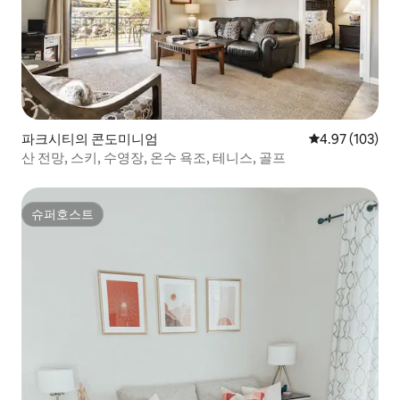
파크시티의 콘도미니엄
평점 4.97점(5점
4.97 (103)
산 전망, 스키, 수영장, 온수 욕조, 테니스, 골프
슈퍼호스트
슈퍼호스트