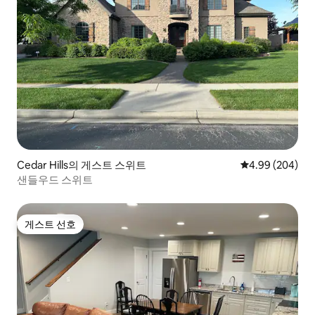
Cedar Hills의 게스트 스위트
평점 4.99점(5점
4.99 (204)
샌들우드 스위트
게스트 선호
게스트 선호