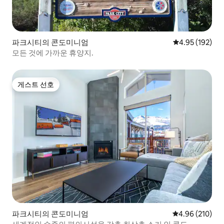
파크시티의 콘도미니엄
평점 4.95점(5점
4.95 (192)
모든 것에 가까운 휴양지.
게스트 선호
게스트 선호
파크시티의 콘도미니엄
평점 4.96점(5점
4.96 (210)