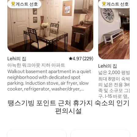
게스트 선호
게스트 선호
상위 게스트 선호
상위 게스트 선호
Lehi의 집
평점 4.97점(5점 만점), 후기 229
4.97 (229)
아늑한 워크아웃 지하 아파트
Lehi의 집
Walkout basement apartment in a quiet
넓은 2,000 평방 
neighborhood with dedicated spot
로보–SLC 지역
최대 8명이 숙박할 
parking. Induction stove, air fryer, slow
의 넓은 전용 3베
cooker, refrigerator, washer/dryer,
족 및 소규모 그룹
queen bed, etc. 2 minutes walking from
구. I-15 바로 옆,
Northlake Park. Close to I-15. 30-45
땡스기빙 포인트 근처 휴가지 숙소의 인기
거리. 완비된 주방, 편안한 침대, 고속 와이
minutes from the main ski resorts. 35
파이, 휴식을 취할 
편의시설
minutes from SLC International Airport.
스위트입니다. 오전 
12 minutes from Outlets at Traverse
위층에서 가벼운 생
Mountain. 20 minutes from Provo
파티나 이벤트 금지.
Municipal Airport. 24/7 self check-in, late
은 휴양지는 가성비가 
arrivals won't bother us. We live upstairs,
심각한 알레르기 