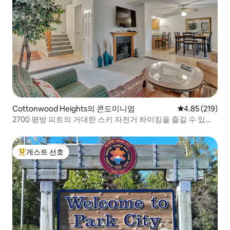
Cottonwood Heights의 콘도미니엄
평점 4.85점(5점
4.85 (219)
2700 평방 피트의 거대한 스키 자전거 하이킹을 즐길 수 있는
모든 곳까지 단 몇 분 거리입니다!!
게스트 선호
상위 게스트 선호