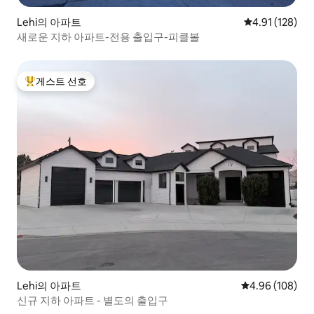
Lehi의 아파트
평점 4.91점(5
4.91 (128)
새로운 지하 아파트-전용 출입구-피클볼
게스트 선호
상위 게스트 선호
Lehi의 아파트
평점 4.96점(5점
4.96 (108)
신규 지하 아파트 - 별도의 출입구