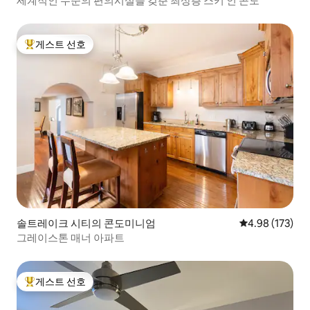
세계적인 수준의 편의시설을 갖춘 최상층 스키 인 콘도
게스트 선호
상위 게스트 선호
솔트레이크 시티의 콘도미니엄
평점 4.98점(5점
4.98 (173)
그레이스톤 매너 아파트
게스트 선호
상위 게스트 선호