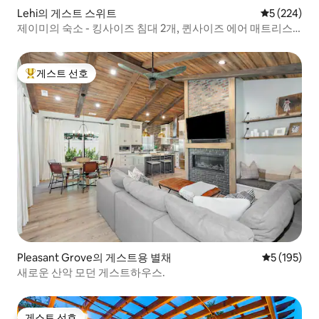
Lehi의 게스트 스위트
평점 5점(5점
5 (224)
제이미의 숙소 - 킹사이즈 침대 2개, 퀸사이즈 에어 매트리스 1
개
게스트 선호
상위 게스트 선호
Pleasant Grove의 게스트용 별채
평점 5점(5점
5 (195)
새로운 산악 모던 게스트하우스.
게스트 선호