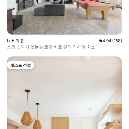
Lehi의 집
평점 4.94점(5점
4.94 (168)
스윔 스파가 있는 슬로프 바로 앞의 리하이 숙소
게스트 선호
게스트 선호