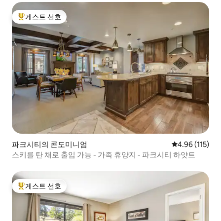
게스트 선호
상위 게스트 선호
파크시티의 콘도미니엄
평점 4.96점(5
4.96 (115)
스키를 탄 채로 출입 가능 - 가족 휴양지 - 파크시티 하얏트
게스트 선호
상위 게스트 선호