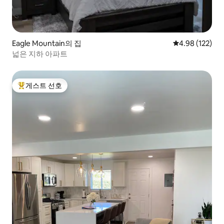
Eagle Mountain의 집
평점 4.98점(5점
4.98 (122)
넓은 지하 아파트
게스트 선호
상위 게스트 선호