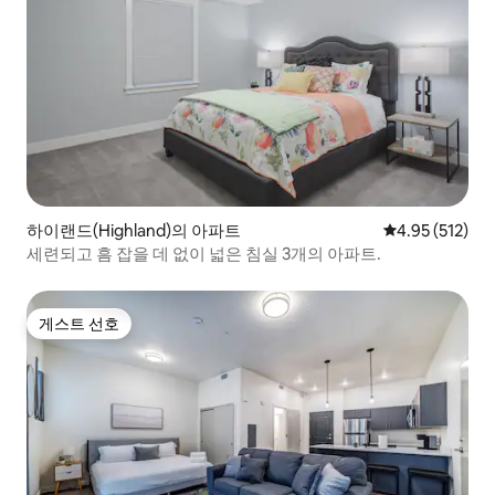
하이랜드(Highland)의 아파트
평점 4.95점(5
4.95 (512)
세련되고 흠 잡을 데 없이 넓은 침실 3개의 아파트.
게스트 선호
게스트 선호