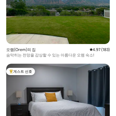
오렘(Orem)의 집
평점 4.97점(5점
4.97 (183)
숨막히는 전망을 감상할 수 있는 아름다운 오렘 숙소!
게스트 선호
상위 게스트 선호