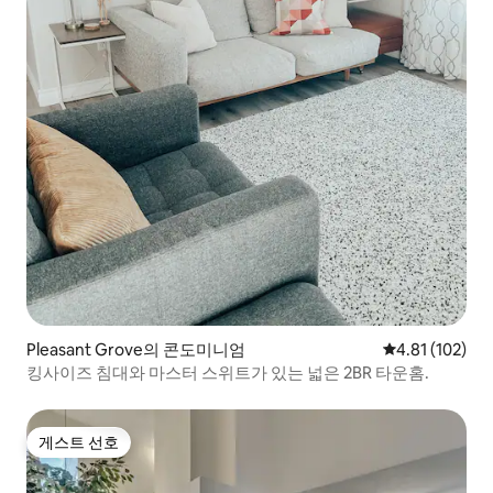
Pleasant Grove의 콘도미니엄
평점 4.81점(5
4.81 (102)
킹사이즈 침대와 마스터 스위트가 있는 넓은 2BR 타운홈.
게스트 선호
게스트 선호