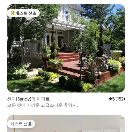
게스트 선호
상위 게스트 선호
샌디(Sandy)의 아파트
평점 5점(5점
5 (152)
모든 것에 가까운 고급스러운 휴양지.
게스트 선호
게스트 선호