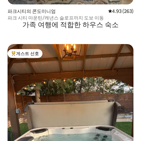
파크시티의 콘도미니엄
평점 4.93점(5점
4.93 (263)
파크 시티 마운틴/캐년스 슬로프까지 도보 이동
가족 여행에 적합한 하우스 숙소
게스트 선호
상위 게스트 선호