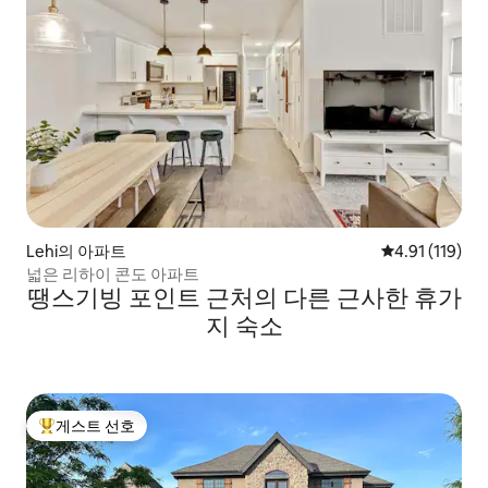
Lehi의 아파트
평점 4.91점(5
4.91 (119)
넓은 리하이 콘도 아파트
땡스기빙 포인트 근처의 다른 근사한 휴가
지 숙소
게스트 선호
상위 게스트 선호