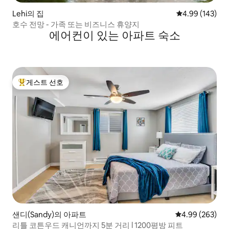
Lehi의 집
평점 4.99점(5점
4.99 (143)
호수 전망 - 가족 또는 비즈니스 휴양지
에어컨이 있는 아파트 숙소
게스트 선호
상위 게스트 선호
샌디(Sandy)의 아파트
평점 4.99점(5점
4.99 (263)
리틀 코튼우드 캐니언까지 5분 거리 l 1200평방 피트