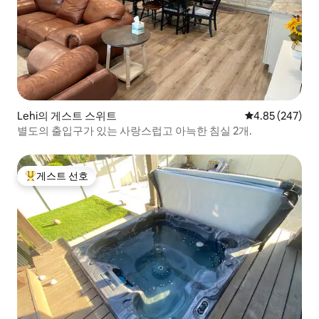
Lehi의 게스트 스위트
평점 4.85점(5점
4.85 (247)
별도의 출입구가 있는 사랑스럽고 아늑한 침실 2개.
게스트 선호
상위 게스트 선호