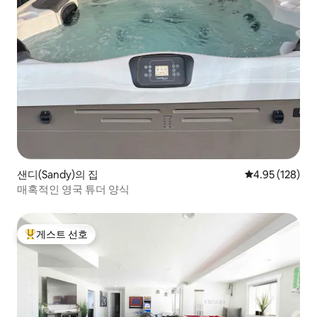
샌디(Sandy)의 집
평점 4.95점(5점
4.95 (128)
매혹적인 영국 튜더 양식
게스트 선호
상위 게스트 선호