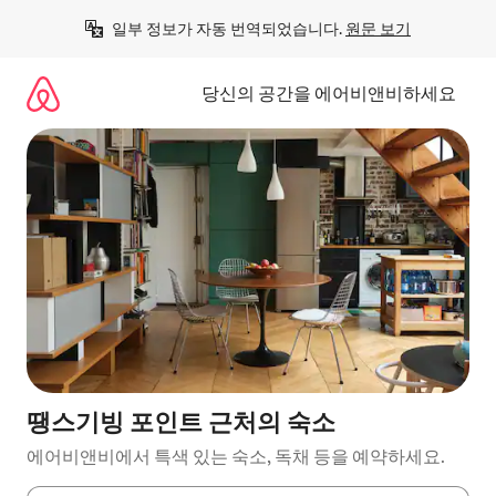
콘
일부 정보가 자동 번역되었습니다. 
원문 보기
텐
츠
로
당신의 공간을 에어비앤비하세요
바
로
가
기
땡스기빙 포인트 근처의 숙소
에어비앤비에서 특색 있는 숙소, 독채 등을 예약하세요.