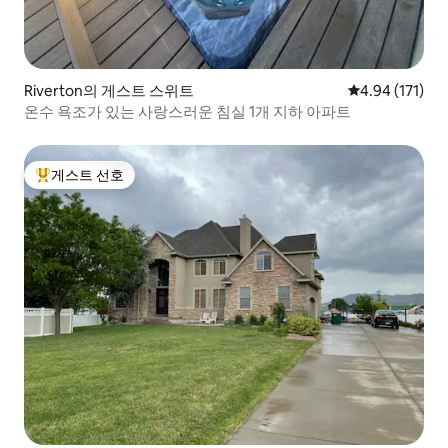
Riverton의 게스트 스위트
평점 4.94점(5
4.94 (171)
온수 욕조가 있는 사랑스러운 침실 1개 지하 아파트
게스트 선호
상위 게스트 선호