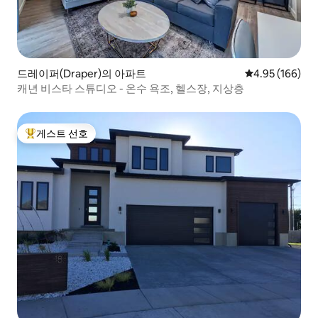
드레이퍼(Draper)의 아파트
평점 4.95점(5점
4.95 (166)
캐년 비스타 스튜디오 - 온수 욕조, 헬스장, 지상층
게스트 선호
상위 게스트 선호