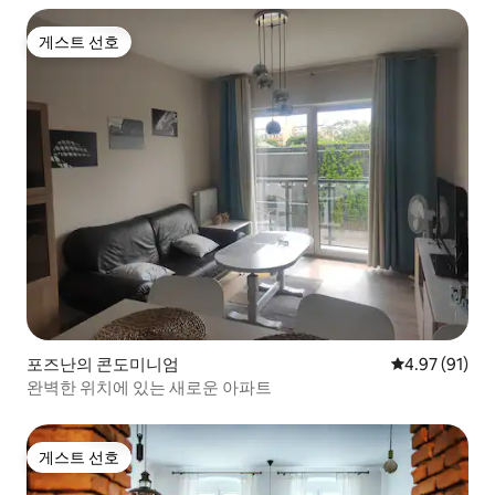
게스트 선호
게스트 선호
포즈난의 콘도미니엄
평점 4.97점(5
4.97 (91)
완벽한 위치에 있는 새로운 아파트
게스트 선호
게스트 선호