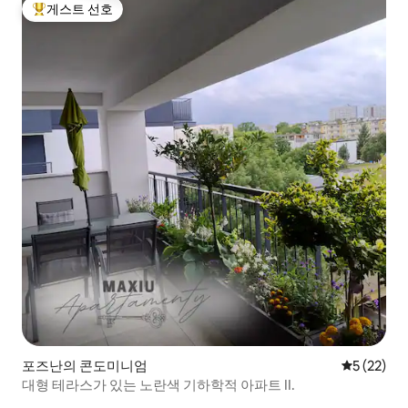
게스트 선호
상위 게스트 선호
포즈난의 콘도미니엄
평점 5점(5
5 (22)
대형 테라스가 있는 노란색 기하학적 아파트 II.