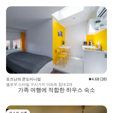
인
포즈난의 콘도미니엄
평점 4.68점(5
4.68 (28)
옐로우 스타일 구시가지 아파트 침대 2개
가족 여행에 적합한 하우스 숙소
게스트 선호