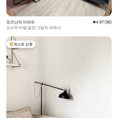
포즈난의 아파트
평점 4.97점(5
4.97 (36)
도시의 마법 같은 그림자 속에서
게스트 선호
상위 게스트 선호