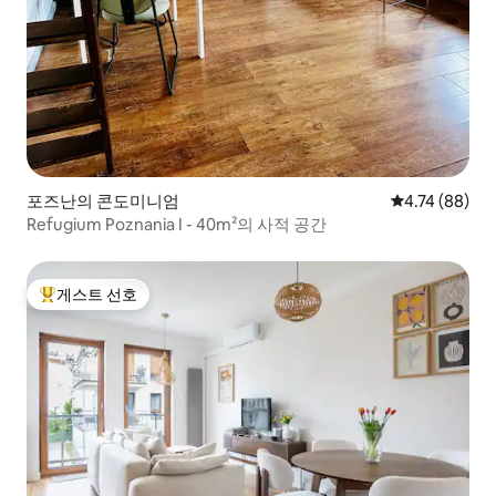
포즈난의 콘도미니엄
평점 4.74점(5
4.74 (88)
Refugium Poznania I - 40m²의 사적 공간
게스트 선호
상위 게스트 선호