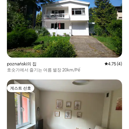
poznański의 집
평점 4.75점(
4.75 (4)
호숫가에서 즐기는 여름 별장 20km/Pế
게스트 선호
게스트 선호