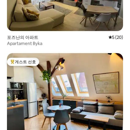
포즈난의 아파트
평점 5점(5
5 (20)
Apartament Byka
게스트 선호
상위 게스트 선호