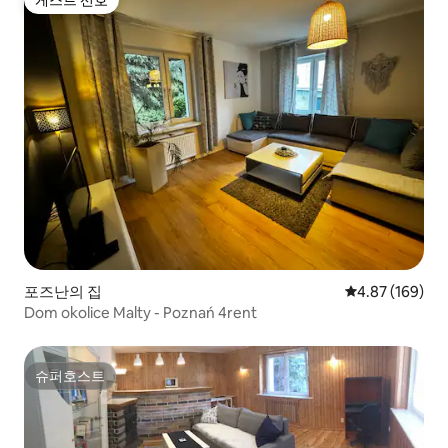
게스트 선호
포즈난의 집
평점 4.87점(5점
4.87 (169)
Dom okolice Malty - Poznań 4rent
슈퍼호스트
슈퍼호스트