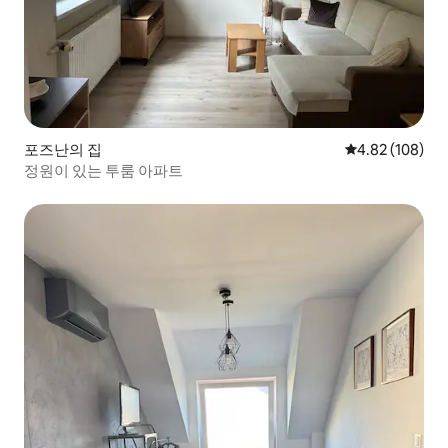
포즈난의 집
평점 4.82점(5점
4.82 (108)
정원이 있는 투룸 아파트