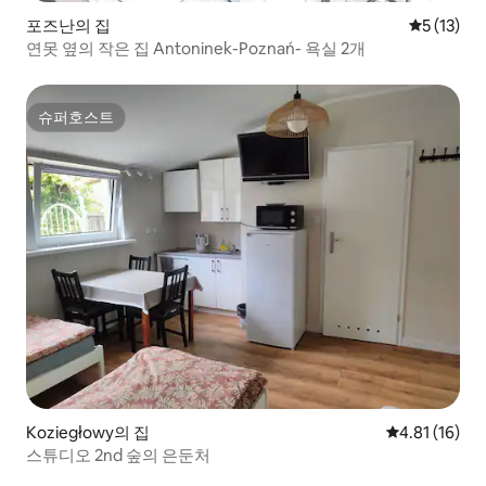
포즈난의 집
평점 5점(5
5 (13)
연못 옆의 작은 집 Antoninek-Poznań- 욕실 2개
슈퍼호스트
슈퍼호스트
Koziegłowy의 집
평점 4.81점(
4.81 (16)
스튜디오 2nd 숲의 은둔처