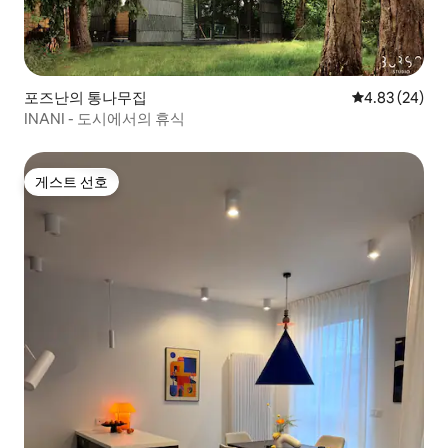
포즈난의 통나무집
평점 4.83점(5
4.83 (24)
INANI - 도시에서의 휴식
게스트 선호
게스트 선호