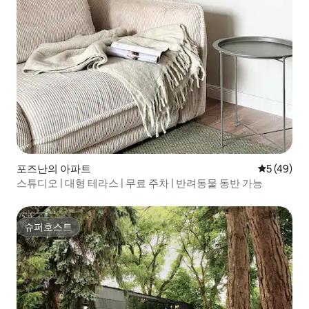
포즈난의 아파트
평점 5점(5
5 (49)
스튜디오 | 대형 테라스 | 무료 주차 | 반려동물 동반 가능
슈퍼호스트
슈퍼호스트