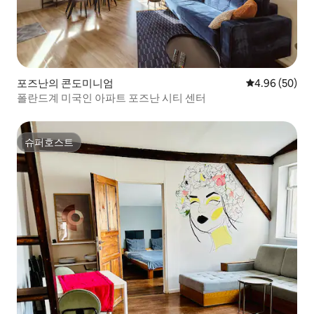
포즈난의 콘도미니엄
평점 4.96점(5
4.96 (50)
폴란드계 미국인 아파트 포즈난 시티 센터
슈퍼호스트
슈퍼호스트