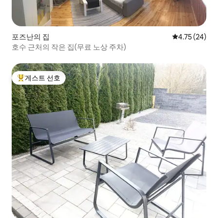
포즈난의 집
평점 4.75점(5
4.75 (24)
호수 근처의 작은 집(무료 노상 주차)
게스트 선호
상위 게스트 선호