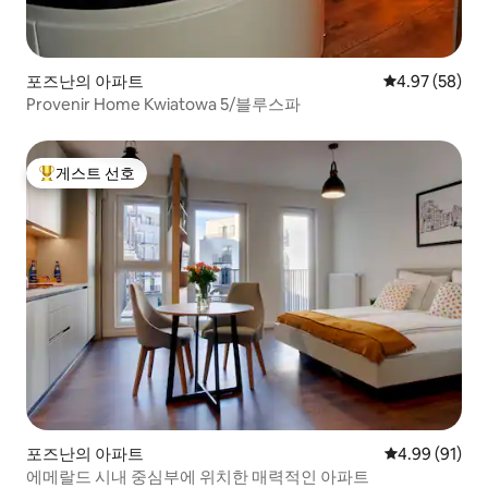
포즈난의 아파트
평점 4.97점(5
4.97 (58)
Provenir Home Kwiatowa 5/블루스파
게스트 선호
상위 게스트 선호
포즈난의 아파트
평점 4.99점(5
4.99 (91)
에메랄드 시내 중심부에 위치한 매력적인 아파트