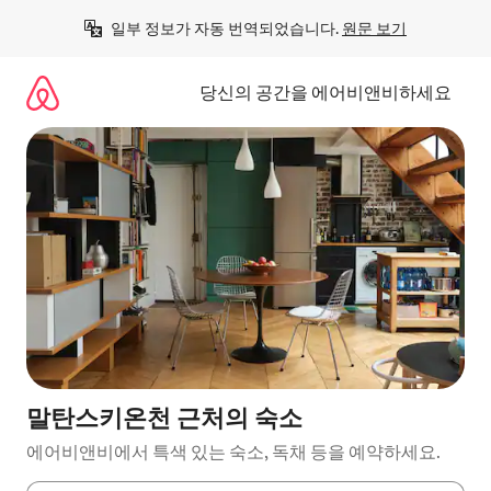
콘
일부 정보가 자동 번역되었습니다. 
원문 보기
텐
츠
로
당신의 공간을 에어비앤비하세요
바
로
가
기
말탄스키온천 근처의 숙소
에어비앤비에서 특색 있는 숙소, 독채 등을 예약하세요.