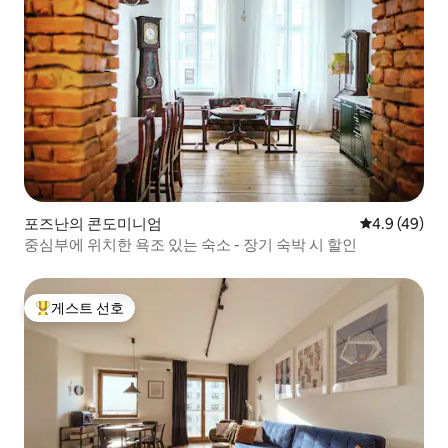
포즈난의 콘도미니엄
평점 4.9점(5
4.9 (49)
중심부에 위치한 욕조 있는 숙소 - 장기 숙박 시 할인
게스트 선호
상위 게스트 선호