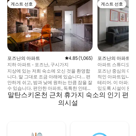
게스트 선호
게스트 선호
게스트 선호
게스트 선호
포즈난의 아파트
평점 4.85점(5점 만점), 후기 1,065
4.85 (1,065)
포즈난의 아파트
지하 아파트 - 포즈난, 구시가지
아파트 스튜디오 
지상에 있는 저희 숙소에 오신 것을 환영합
포즈난 중심의 아파
니다. 말 그대로 조금 아래에 있습니다... 편
적인 아파트입니다.
안하게 쉬고, 밤과 낮에 원하는 만큼 잠을 잘
테리어. 이 아파트는
수 있습니다. 편안한 아파트, 독특한 인테리
있도록 시설이 완
말탄스키온천 근처 휴가지 숙소의 인기 편
어, 편안한 목욕, 편안한 분할 침대, 커피 한
가구가 배치되어 있습니
잔을 제공합니다... 겨울에는 아늑하고 따뜻
Towarowa 37 
의시설
하며 여름에는 시원합니다. 아파트의 창문
서 수령합니다. 체크인 시간은 오후 3시부
은 기술적이며 햇빛을 이용할 수 없으므로
터 오후 10시까지입니다. 객실 수: 
장기 숙박 및 폐쇄공포증이 있는 분들에게
약 30~50㎡ 더블 침대: 1개 변형 가능한 소
는 저희 아파트를 추천하지 않습니다. 공기
파 베드: 1개 차고 내 주차 공간에는 1일당
제어 장치에서 신선한 공기를 제공합니다.
80PLN의 수수료가
이 아파트는 올드 마켓 스퀘어, 바르타 강,
PLN 30/일 반려동물