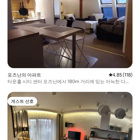
포즈난의 아파트
평점 4.85점(5
4.85 (118)
타운홀 시티 센터 포즈난에서 180m 거리에 있는 아늑한 다락
방
게스트 선호
게스트 선호