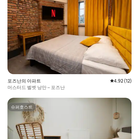
포즈난의 아파트
평점 4.92점(5
4.92 (12)
머스터드 벨벳 낭만 – 포즈난
슈퍼호스트
슈퍼호스트