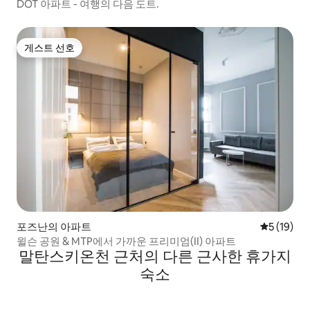
DOT 아파트 - 여행의 다음 도트.
게스트 선호
게스트 선호
포즈난의 아파트
평점 5점(5
5 (19)
윌슨 공원 & MTP에서 가까운 프리미엄(II) 아파트
말탄스키온천 근처의 다른 근사한 휴가지
숙소