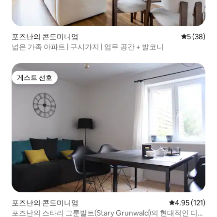
포즈난의 콘도미니엄
평점 5점(5
5 (38)
넓은 가족 아파트 | 구시가지 | 업무 공간 + 발코니
게스트 선호
게스트 선호
포즈난의 콘도미니엄
평점 4.95점(5
4.95 (121)
포즈난의 스타리 그룬발트(Stary Grunwald)의 현대적인 디자