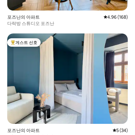
포즈난의 아파트
평점 4.96점(5점
4.96 (168)
다락방 스튜디오 포즈난
게스트 선호
상위 게스트 선호
포즈난의 아파트
평점 5점(5
5 (34)