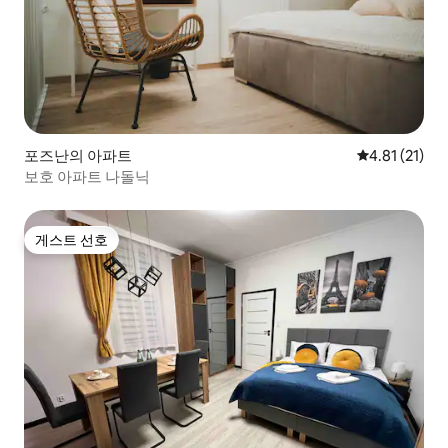
포즈난의 아파트
평점 4.81점(
4.81 (21)
보호 아파트 나돌닉
게스트 선호
게스트 선호