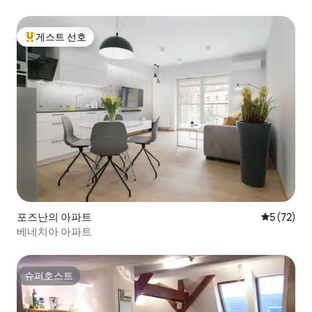
게스트 선호
상위 게스트 선호
포즈난의 아파트
평점 5점(5
5 (72)
베네치아 아파트
슈퍼호스트
슈퍼호스트