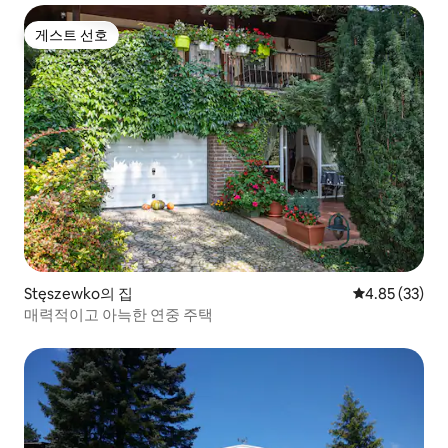
게스트 선호
게스트 선호
Stęszewko의 집
평점 4.85점(5
4.85 (33)
매력적이고 아늑한 연중 주택