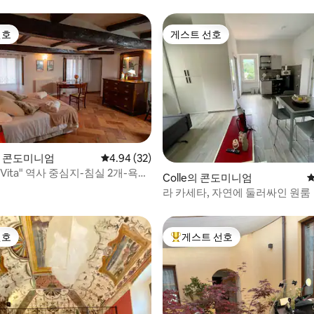
선호
게스트 선호
선호
게스트 선호
o의 콘도미니엄
평점 4.94점(5점 만점), 후기 32개
4.94 (32)
후기 118개
ce Vita" 역사 중심지-침실 2개-욕실
Colle의 콘도미니엄
평
라 카세타, 자연에 둘러싸인 원룸
선호
게스트 선호
선호
상위 게스트 선호