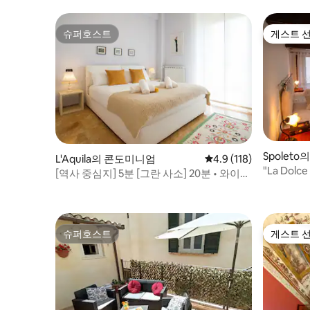
슈퍼호스트
게스트 
슈퍼호스트
게스트 
Spolet
L'Aquila의 콘도미니엄
평점 4.9점(5점 만점), 
4.9 (118)
"La Dol
[역사 중심지] 5분 [그란 사소] 20분 • 와이파
2개
이 스마트 TV
슈퍼호스트
게스트 
슈퍼호스트
게스트 