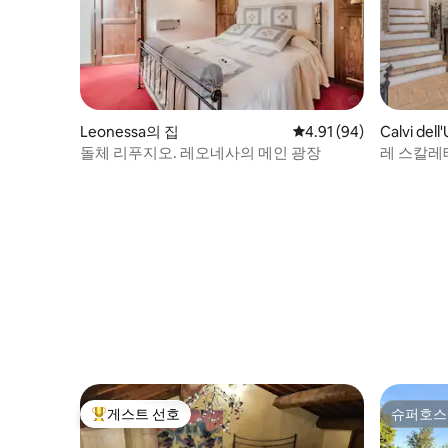
Leonessa의 집
평점 4.91점(5점 만점),
4.91 (94)
Calvi del
돌체 리푸지오. 레오네사의 메인 광장
레 스칼레테
아 위고
게스트 선호
슈퍼호스
상위 게스트 선호
슈퍼호스