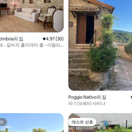
 후기 94개
l'Umbria의 집
평점 4.97점(5점 만점), 후기 30개
4.97 (30)
 - 칼비의 홀리데이 홈 - 이탈리
Poggio Nativo의 집
라 디모레타 사비나
트
게스트 선호
트
게스트 선호