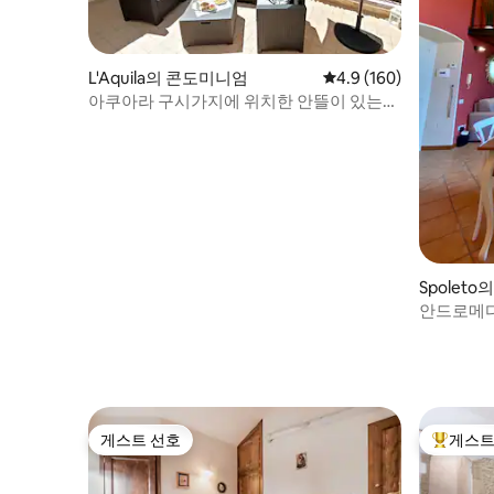
L'Aquila의 콘도미니엄
평점 4.9점(5점 만점), 
4.9 (160)
아쿠아라 구시가지에 위치한 안뜰이 있는
아늑한 주택
Spolet
안드로메
게스트 선호
게스트
게스트 선호
상위 게