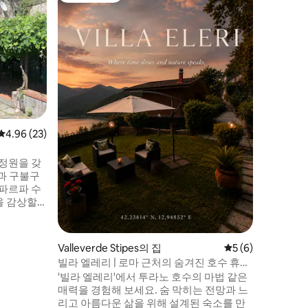
자연, 편
의 빌라
발네리나의
라는 올리
있으며, 
을 자랑합
하나의 우
간으로 결
베드가 있
완벽한 공
과 세 개
평점 4.96점(5점 만점), 후기 23개
4.96 (23)
감상하며 
별 에어컨이
 정원을 갖
과 구불구
 파르파 수
을 감상할
가득합니다.
서부터 사
을까지, 모
Valleverde Stipes의 집
평점 5점(5점 만점)
5 (6)
 거리에 있
빌라 엘레리 | 로마 근처의 숨겨진 호수 휴양
한 시간 거
지
'빌라 엘레리'에서 투라노 호수의 마법 같은
문할 수 있
매력을 경험해 보세요. 숨 막히는 전망과 느
리고 아름다운 삶을 위해 설계된 숙소를 만