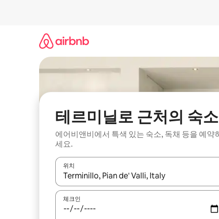
콘
텐
츠
로
바
로
가
기
테르미닐로 근처의 숙소
에어비앤비에서 특색 있는 숙소, 독채 등을 예약
세요.
위치
결과가 나오면 위·아래 화살표 키를 사용하거나 터치
체크인