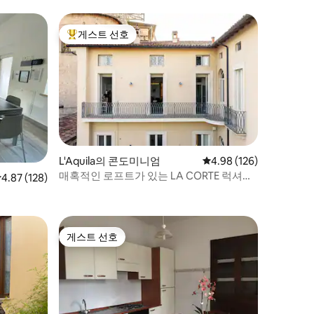
게스트 선호
상위 게스트 선호
L'Aquila의 콘도미니엄
평점 4.98점(5점 만점), 
4.98 (126)
매혹적인 로프트가 있는 LA CORTE 럭셔리
점 4.87점(5점 만점), 후기 128개
4.87 (128)
펜트하우스
게스트 선호
게스트 선호