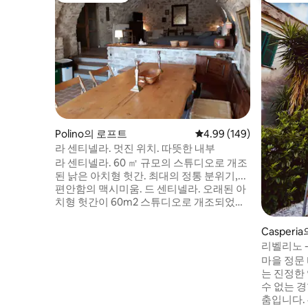
Polino의 로프트
평점 4.99점(5점 만점), 
4.99 (149)
라 센티넬라. 멋진 위치. 따뜻한 내부
라 센티넬라. 60 ㎡ 규모의 스튜디오로 개조
된 낡은 아치형 헛간. 최대의 정통 분위기,...
편안함의 맥시미움. 드 센티넬라. 오래된 아
치형 헛간이 60m2 스튜디오로 개조되었습
니다. 최대의 정통 분위기, 최대의 편안함.
La Sentinella. Un loft의 un antico fienile
Casperi
ristrutturato e convertito. 이상적인 혼합.
리벨리노 
Massima autenticità, con un Massimo di
마을 정문 
"Comfort". 라 센티넬라. 60 ㎡ 규모의 스튜
는 진정한
디오로 탈바꿈한 오래된 아치형 헛간. 최
수 없는 
대... 진정한 분위기, 최대의 편안함.
춤입니다.