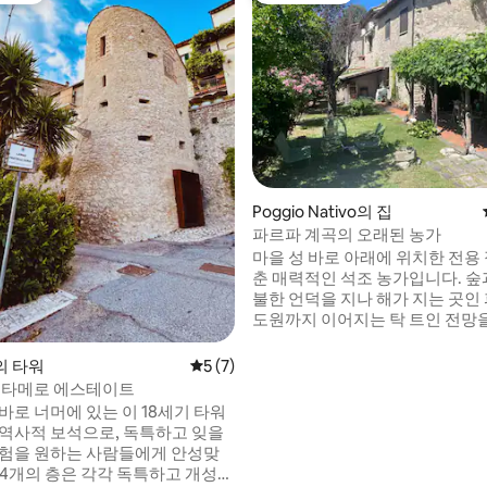
후기 149개
Poggio Nativo의 집
파르파 계곡의 오래된 농가
마을 성 바로 아래에 위치한 전용
춘 매력적인 석조 농가입니다. 숲
불한 언덕을 지나 해가 지는 곳인
도원까지 이어지는 탁 트인 전망
수 있습니다. 이 지역은 보물로 
수영이 가능한 맑은 파르파 강에
a의 타워
평점 5점(5점 만점), 후기 7개
5 (7)
비나 지역의 유서 깊은 언덕 위 마
-타메로 에스테이트
든 것이 차로 금방 다녀올 수 있는
바로 너머에 있는 이 18세기 타워
습니다. 로마와 티볼리는 차로 단 
 역사적 보석으로, 독특하고 잊을
리에 있어 당일 여행으로 쉽게 방
경험을 원하는 사람들에게 안성맞
습니다. 지역 ID 코드(CIR):
 4개의 층은 각각 독특하고 개성이
IT057055C2UEHNBB9E