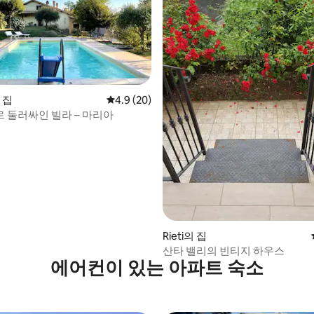
의 집
평점 4.9점(5점 만점), 후기 20개
4.9 (20)
 둘러싸인 빌라 – 마리아
 후기 38개
Rieti의 집
산타 밸리의 빈티지 하우스
에어컨이 있는 아파트 숙소