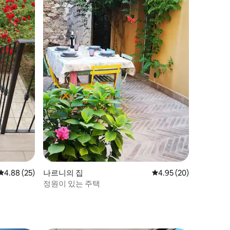
평점 4.88점(5점 만점), 후기 25개
4.88 (25)
나르니의 집
평점 4.95점(5점 만점),
4.95 (20)
정원이 있는 주택