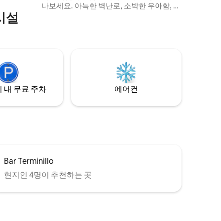
나보세요. 아늑한 벽난로, 소박한 우아함, 시
시설
설이 완비된 주방, 일몰 식전주를 즐기기 좋
은 정원을 만끽하세요. 로마에서 차로 가까
운 거리에 있으며, 편안함, 진정성, 잊을 수
없는 풍경을 찾는 커플, 가족, 친구 또는 원격
근무자에게 적합합니다. 무료 주차, 셀프 체
크인, 현지 선장이 이끄는 전용 보트 투어는
호스트를 통해 요청 시 가능합니다(추가 서
비스).
 내 무료 주차
에어컨
Bar Terminillo
현지인 4명이 추천하는 곳