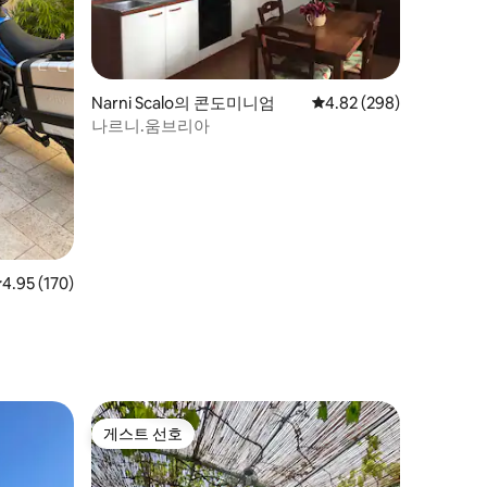
Narni Scalo의 콘도미니엄
평점 4.82점(5점 만점), 
4.82 (298)
나르니.움브리아
점 4.95점(5점 만점), 후기 170개
4.95 (170)
게스트 선호
게스트 선호