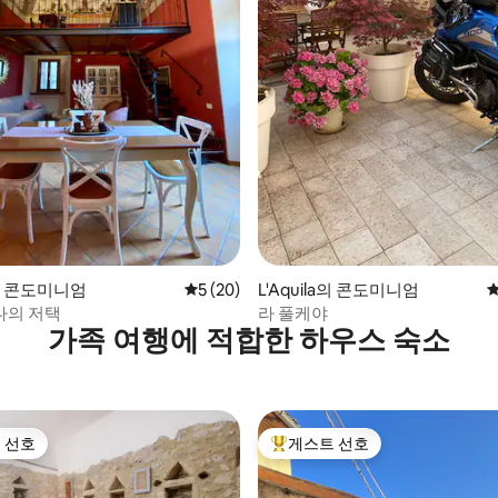
후기 160개
o의 콘도미니엄
평점 5점(5점 만점), 후기 20개
5 (20)
L'Aquila의 콘도미니엄
평
다의 저택
라 풀케야
가족 여행에 적합한 하우스 숙소
 선호
게스트 선호
스트 선호
상위 게스트 선호