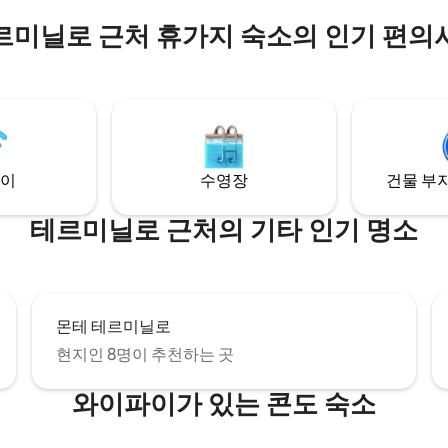
간을 갖추고 있으며, 수 세기의 역
 있습니다. 내부에는 원래의 돌담
르미닐로 근처 휴가지 숙소의 인기 편의
아를 지탱하는 것과 동일한 앤틱
있어 정통적이고 분위기 있는 공
합니다. 하루 동안 둘러보고 나면
에서 피로를 푸세요. 로맨틱한 휴
적인 숙박 또는 진정으로 색다른 곳
모든 사람에게 이상적입니다!
이
수영장
건물 부지
테르미닐로 근처의 기타 인기 명소
몬테 테르미닐로
현지인 8명이 추천하는 곳
와이파이가 있는 콘도 숙소