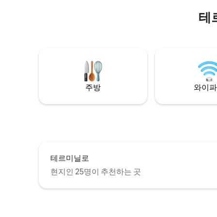
넘치는 공
사를 담고
테
과 베네치
대들보가 
간을 연출
온수 욕조
가, 모험
을 찾는 
주방
와이파
테르미닐로
현지인 25명이 추천하는 곳