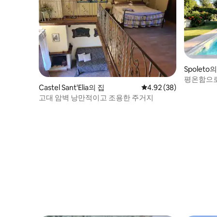
Spoleto
평온함으로
Castel Sant'Elia의 집
평점 4.92점(5점 만점),
4.92 (38)
고대 암벽 낭만적이고 조용한 주거지