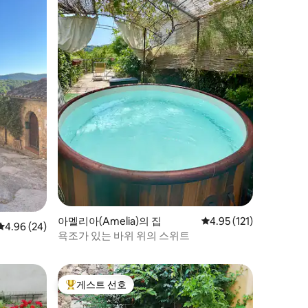
아멜리아(Amelia)의 집
평점 4.95점(5점 만점),
4.95 (121)
평점 4.96점(5점 만점), 후기 24개
4.96 (24)
욕조가 있는 바위 위의 스위트
게스트 선호
상위 게스트 선호