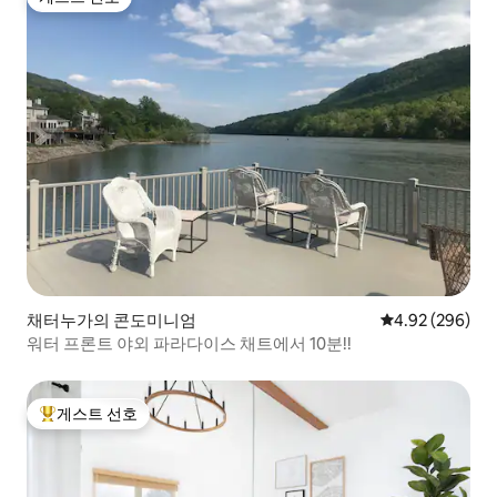
게스트 선호
채터누가의 콘도미니엄
평점 4.92점(5점
4.92 (296)
워터 프론트 야외 파라다이스 채트에서 10분!!
게스트 선호
상위 게스트 선호