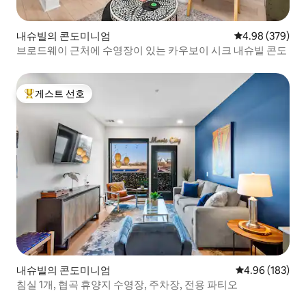
내슈빌의 콘도미니엄
평점 4.98점(5점
4.98 (379)
브로드웨이 근처에 수영장이 있는 카우보이 시크 내슈빌 콘도
게스트 선호
상위 게스트 선호
내슈빌의 콘도미니엄
평점 4.96점(5점
4.96 (183)
침실 1개, 협곡 휴양지 수영장, 주차장, 전용 파티오