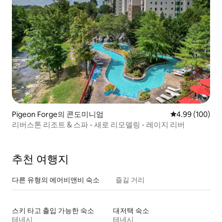
Pigeon Forge의 콘도미니엄
평점 4.99점(5점
4.99 (100)
리버스톤 리조트 & 스파 - 새로 리모델링 - 레이지 리버
추천 여행지
다른 유형의 에어비앤비 숙소
즐길 거리
스키 타고 출입 가능한 숙소
대저택 숙소
테네시
테네시