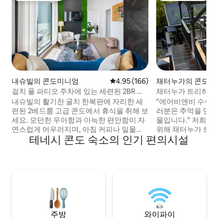
내슈빌의 콘도미니엄
평점 4.95점(5점 만점), 후기 166
4.95 (166)
채터누가의 콘도미
걸치 풀 파티오 주차에 있는 세련된 2BR 콘
채터누가 트리하우스
도
내슈빌의 활기찬 굴치 한복판에 자리한 세
"에어비앤비 수수료
련된 2베드룸 고급 콘도에서 휴식을 취해 보
러분은 추억을 만드
세요. 모던한 우아함과 아늑한 편안함이 자
물입니다." 저희는 최고의 평화로운 휴식을
연스럽게 어우러지며, 아침 커피나 일몰을
위해 채터누가 트
테네시 콘도 숙소의 인기 편의시설
감상하며 칵테일을 즐기기에 안성맞춤인
다. 완전히 휴식을 
전용 파티오가 돋보입니다. 최고급 레스토
해보세요. 최고의 
랑, 부티크 쇼핑, 활기찬 나이트라이프, 상
석을 발견하는 것을
징적인 벽화에서 몇 걸음 거리에 있는 이곳
성맞춤입니다. 고
은 최고의 도시 휴양지이며, 짧은 휴가나 장
하고 있어 평온하게
기 숙박에 안성맞춤입니다. 새롭게 단장한
터누가의 모든 즐길
이 따뜻한 보석 같은 숙소에서 집처럼 편안
있습니다. 숙소를 
하게 지내세요. 해수 수영장이 개방되어 있
한 휴양지를 경험하
고 난방이 됩니다!
료 없음*
주방
와이파이