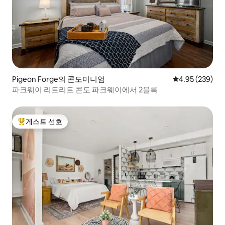
Pigeon Forge의 콘도미니엄
평점 4.95점(5점
4.95 (239)
파크웨이 리트리트 콘도 파크웨이에서 2블록
게스트 선호
상위 게스트 선호