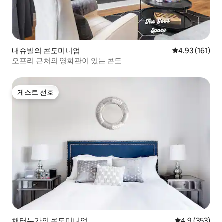
내슈빌의 콘도미니엄
평점 4.93점(5
4.93 (161)
오프리 근처의 영화관이 있는 콘도
게스트 선호
게스트 선호
채터누가의 콘도미니엄
평점 4.9점(5점
4.9 (353)