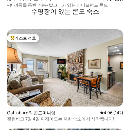
~반려동물 동반 가능~발코니가 있는 리버프런트 콘도
수영장이 있는 콘도 숙소
게스트 선호
상위 게스트 선호
Gatlinburg의 콘도미니엄
평점 4.96점(5점
4.96 (142)
갤틴버그 7월 4일 퍼레이드는 저희 숙소에서 시작됩니다!