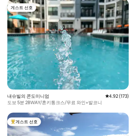
게스트 선호
게스트 선호
내슈빌의 콘도미니엄
평점 4.92점(5
4.92 (173)
도보 5분 2BWAY/혼키통크스/무료 와인+발코니
게스트 선호
상위 게스트 선호