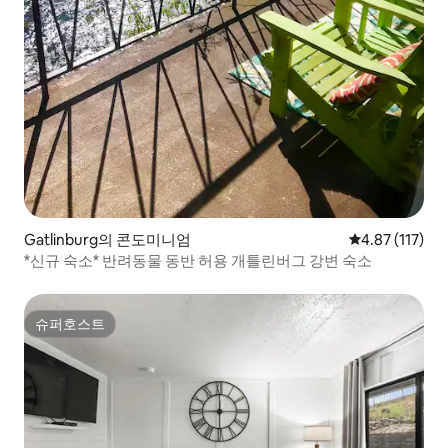
Gatlinburg의 콘도미니엄
평점 4.87점(5
4.87 (117)
*신규 숙소* 반려동물 동반 허용 개틀린버그 강변 숙소
슈퍼호스트
슈퍼호스트