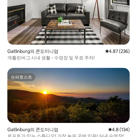
Gatlinburg의 콘도미니엄
평점 4.87점(5점
4.87 (236)
개틀린버그 시내 생활 - 수영장 및 무료 주차!
슈퍼호스트
슈퍼호스트
Gatlinburg의 콘도미니엄
평점 4.8점(5점
4.8 (134)
로프트가 있는 스튜디오! 가장 높은 곳에 있음! 실내 수영장!