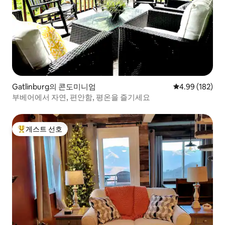
Gatlinburg의 콘도미니엄
평점 4.99점(5점
4.99 (182)
부베어에서 자연, 편안함, 평온을 즐기세요
게스트 선호
상위 게스트 선호