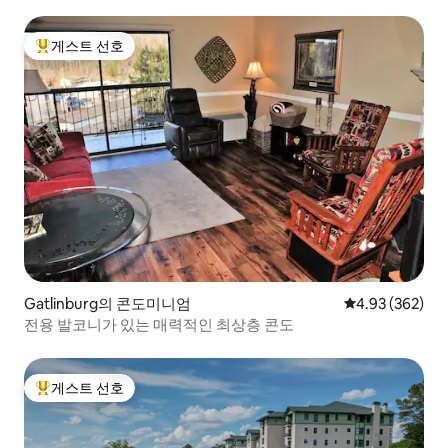
게스트 선호
상위 게스트 선호
Gatlinburg의 콘도미니엄
평점 4.93점(5점
4.93 (362)
전용 발코니가 있는 매력적인 최상층 콘도
게스트 선호
상위 게스트 선호