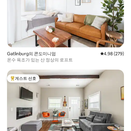
Gatlinburg의 콘도미니엄
평점 4.98점(5점
4.98 (279)
온수 욕조가 있는 산 정상의 로프트
게스트 선호
상위 게스트 선호