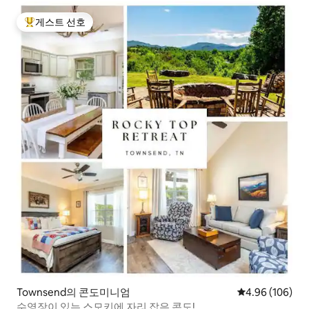
게스트 선호
상위 게스트 선호
Townsend의 콘도미니엄
평점 4.96점(5점
4.96 (106)
수영장이 있는 스모키에 자리 잡은 콘도!