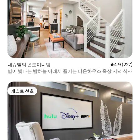
내슈빌의 콘도미니엄
평점 4.9점(5점
4.9 (227)
별이 빛나는 밤하늘 아래서 즐기는 타운하우스 옥상 저녁 식사
게스트 선호
게스트 선호