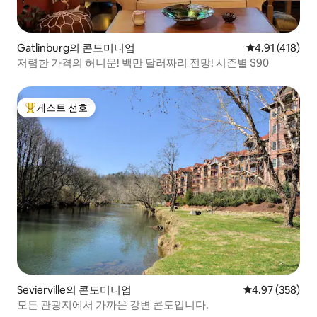
Gatlinburg의 콘도미니엄
평점 4.91점(5
4.91 (418)
저렴한 가격의 허니문! 백만 달러짜리 전망! 시즌별 $90
게스트 선호
상위 게스트 선호
Sevierville의 콘도미니엄
평점 4.97점(5점
4.97 (358)
모든 관광지에서 가까운 강변 콘도입니다.