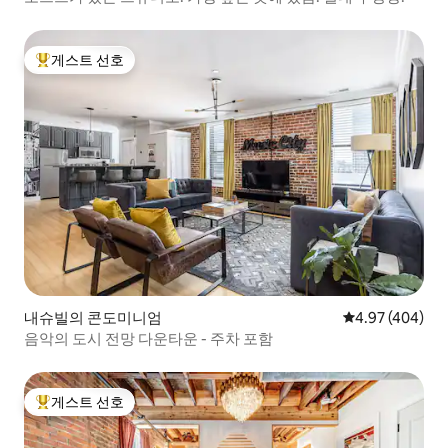
게스트 선호
상위 게스트 선호
내슈빌의 콘도미니엄
평점 4.97점(5점
4.97 (404)
음악의 도시 전망 다운타운 - 주차 포함
게스트 선호
상위 게스트 선호