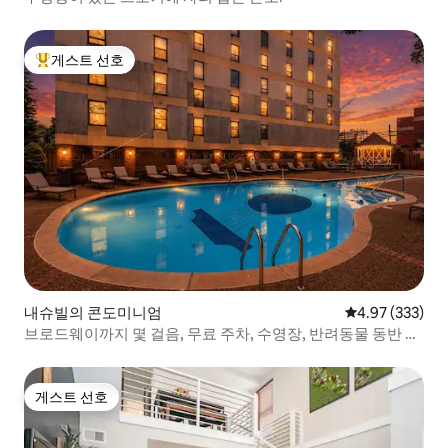
게스트 선호
상위 게스트 선호
내슈빌의 콘도미니엄
평점 4.97점(5점
4.97 (333)
브로드웨이까지 몇 걸음, 무료 주차, 수영장, 반려동물 동반 가
능
게스트 선호
게스트 선호