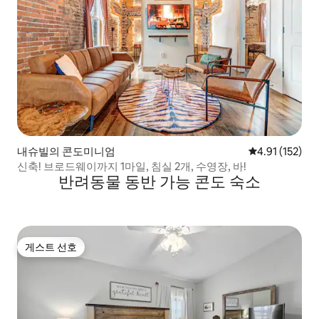
내슈빌의 콘도미니엄
평점 4.91점(5
4.91 (152)
신축! 브로드웨이까지 1마일, 침실 2개, 수영장, 바!
반려동물 동반 가능 콘도 숙소
게스트 선호
게스트 선호