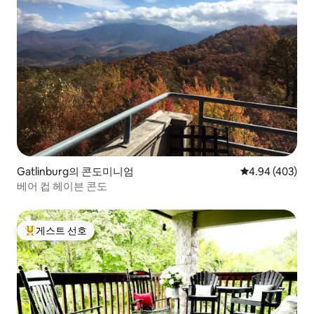
Gatlinburg의 콘도미니엄
평점 4.94점(5점
4.94 (403)
베어 컵 헤이븐 콘도
게스트 선호
상위 게스트 선호