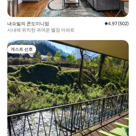
내슈빌의 콘도미니엄
평점 4.97점(5점
4.97 (502)
시내에 위치한 귀여운 별장 아파트
게스트 선호
게스트 선호