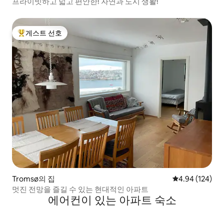
프라이빗하고 넓고 편안한! 자연과 도시 생활!
게스트 선호
상위 게스트 선호
Tromsø의 집
평점 4.94점(5점
4.94 (124)
멋진 전망을 즐길 수 있는 현대적인 아파트
에어컨이 있는 아파트 숙소