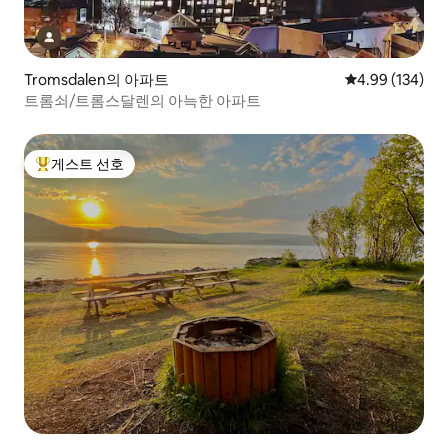
Tromsdalen의 아파트
평점 4.99점(5점
4.99 (134)
트롬쇠/트롬스달렌의 아늑한 아파트
게스트 선호
상위 게스트 선호