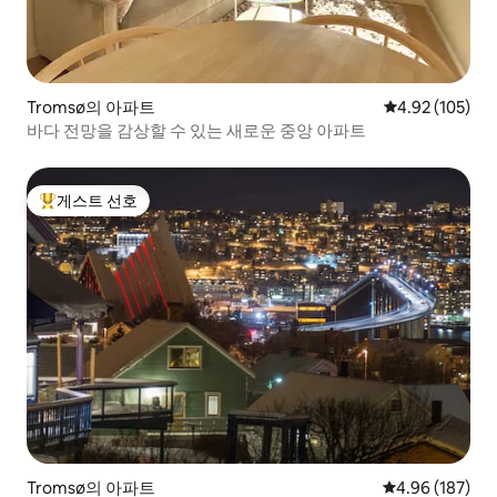
Tromsø의 아파트
평점 4.92점(5점
4.92 (105)
바다 전망을 감상할 수 있는 새로운 중앙 아파트
게스트 선호
상위 게스트 선호
Tromsø의 아파트
평점 4.96점(5점
4.96 (187)