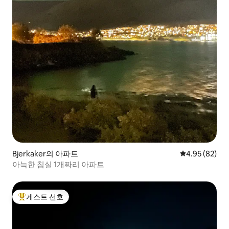
Bjerkaker의 아파트
평점 4.95점(5
4.95 (82)
아늑한 침실 1개짜리 아파트
게스트 선호
상위 게스트 선호