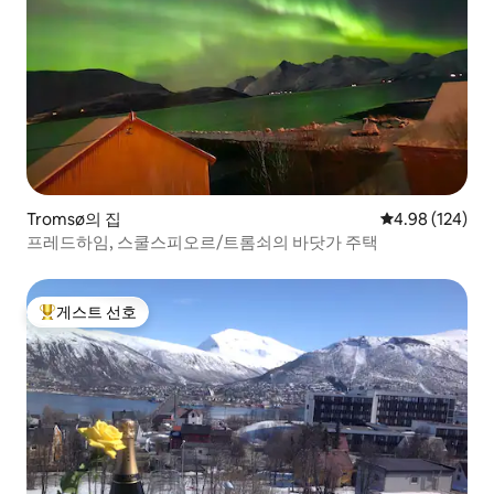
Tromsø의 집
평점 4.98점(5점
4.98 (124)
프레드하임, 스쿨스피오르/트롬쇠의 바닷가 주택
게스트 선호
상위 게스트 선호