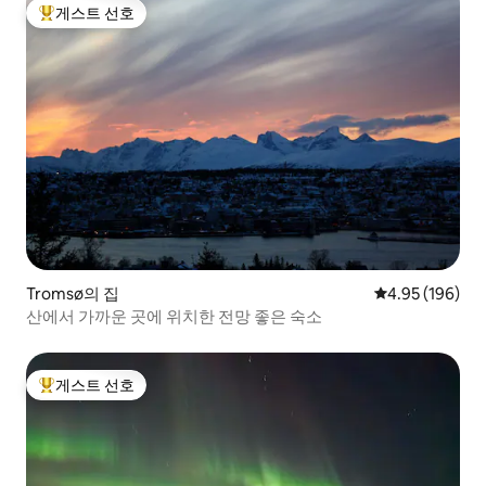
게스트 선호
상위 게스트 선호
Tromsø의 집
평점 4.95점(5점
4.95 (196)
산에서 가까운 곳에 위치한 전망 좋은 숙소
게스트 선호
상위 게스트 선호