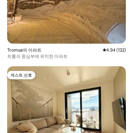
Tromsø의 아파트
평점 4.94점(5점
4.94 (132)
트롬쇠 중심부에 위치한 아파트
게스트 선호
게스트 선호