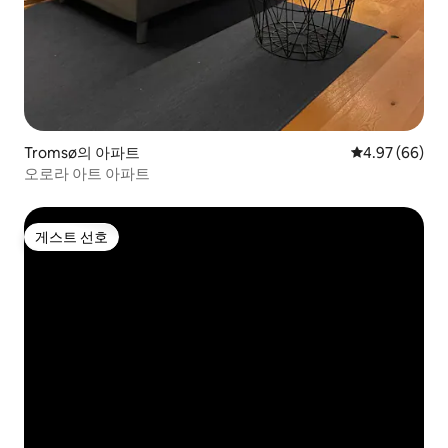
Tromsø의 아파트
평점 4.97점(5
4.97 (66)
오로라 아트 아파트
게스트 선호
게스트 선호