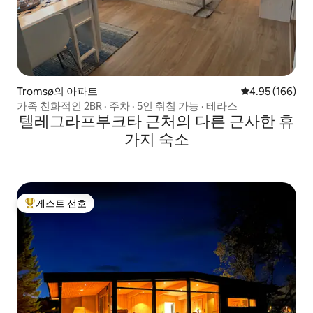
Tromsø의 아파트
평점 4.95점(5점
4.95 (166)
가족 친화적인 2BR · 주차 · 5인 취침 가능 · 테라스
텔레그라프부크타 근처의 다른 근사한 휴
가지 숙소
게스트 선호
상위 게스트 선호