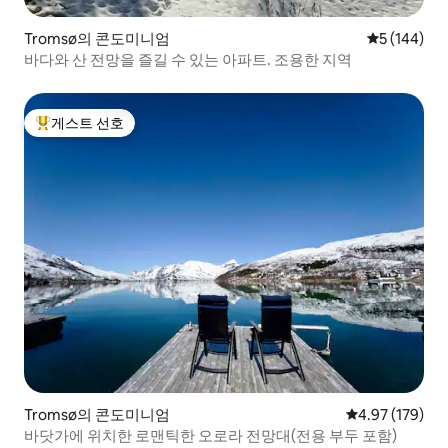
Tromsø의 콘도미니엄
평점 5점(5점
5 (144)
바다와 산 전망을 즐길 수 있는 아파트. 조용한 지역
게스트 선호
상위 게스트 선호
Tromsø의 콘도미니엄
평점 4.97점(5점
4.97 (179)
바닷가에 위치한 로맨틱한 오로라 전망대(전용 부두 포함)