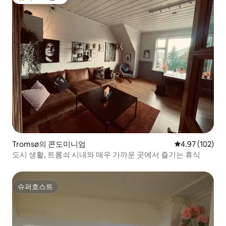
상위 게스트 선호
Tromsø의 콘도미니엄
평점 4.97점(5점
4.97 (102)
도시 생활, 트롬쇠 시내와 매우 가까운 곳에서 즐기는 휴식
슈퍼호스트
슈퍼호스트