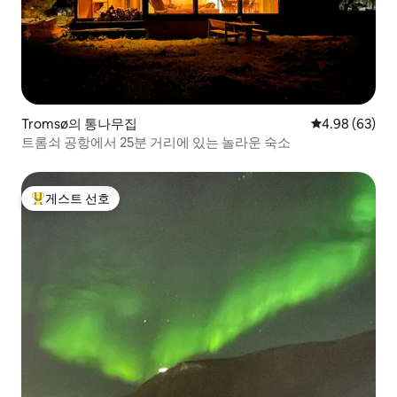
Tromsø의 통나무집
평점 4.98점(5
4.98 (63)
트롬쇠 공항에서 25분 거리에 있는 놀라운 숙소
게스트 선호
상위 게스트 선호