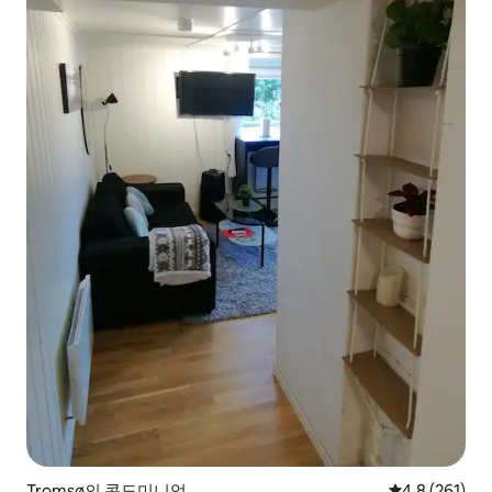
Tromsø의 콘도미니엄
평점 4.8점(5점
4.8 (261)