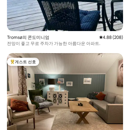
Tromsø의 콘도미니엄
평점 4.88점(5점
4.88 (208)
전망이 좋고 무료 주차가 가능한 아름다운 아파트.
게스트 선호
상위 게스트 선호