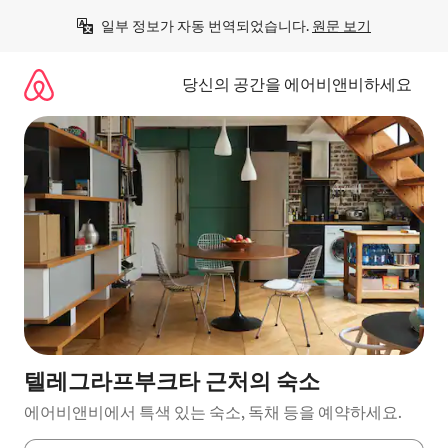
콘
일부 정보가 자동 번역되었습니다. 
원문 보기
텐
츠
로
당신의 공간을 에어비앤비하세요
바
로
가
기
텔레그라프부크타 근처의 숙소
에어비앤비에서 특색 있는 숙소, 독채 등을 예약하세요.