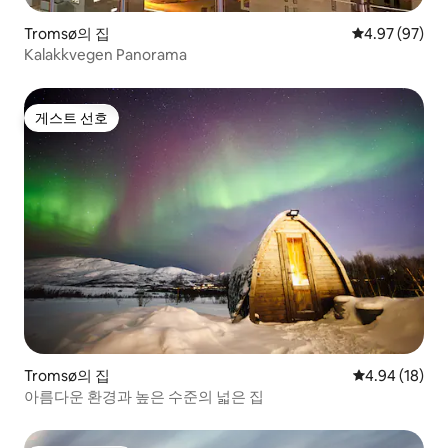
Tromsø의 집
평점 4.97점(5
4.97 (97)
Kalakkvegen Panorama
게스트 선호
게스트 선호
Tromsø의 집
평점 4.94점(5
4.94 (18)
아름다운 환경과 높은 수준의 넓은 집