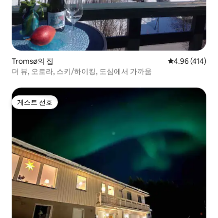
Tromsø의 집
평점 4.96점(5점
4.96 (414)
더 뷰, 오로라, 스키/하이킹, 도심에서 가까움
게스트 선호
게스트 선호