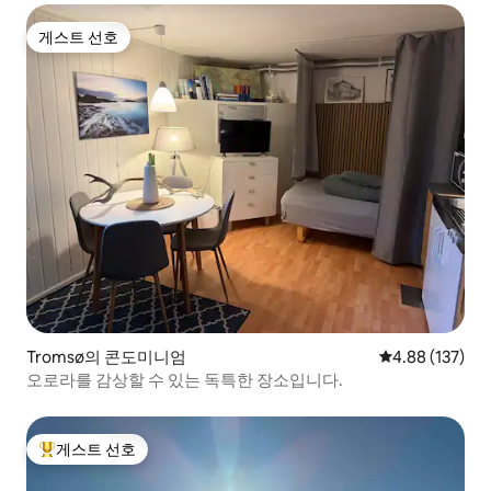
게스트 선호
게스트 선호
Tromsø의 콘도미니엄
평점 4.88점(5점
4.88 (137)
오로라를 감상할 수 있는 독특한 장소입니다.
게스트 선호
상위 게스트 선호