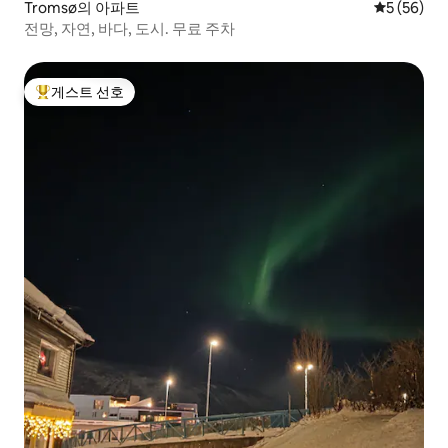
Tromsø의 아파트
평점 5점(5
5 (56)
전망, 자연, 바다, 도시. 무료 주차
게스트 선호
상위 게스트 선호