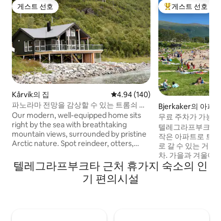
게스트 선호
게스트 선호
게스트 선호
상위 게스트 선호
Kårvik의 집
평점 4.94점(5점 만점), 후기 140
4.94 (140)
파노라마 전망을 감상할 수 있는 트롬쇠 근
Bjerkaker의 아파
처의 바닷가 주택
Our modern, well-equipped home sits
무료 주차가 가능한
right by the sea with breathtaking
크타
텔레그라프부크타 
mountain views, surrounded by pristine
작은 아파트로 트롬
Arctic nature. Spot reindeer, otters,
로 갈 수 있는 거리에
moose, or even whales, and watch the
차. 가을과 겨울에
Northern Lights from the porch. Steps
텔레그라프부크타 근처 휴가지 숙소의 인
훌륭한 조건. 숲, 해
away, enjoy a panoramic sauna by the
이 모두 있는 훌륭한
기 편의시설
water. A traditional BBQ hut is available
는 현대적인 가구가
as an optional rental. This is our beloved
기준을 갖추고 있습
home, and many guests tell us they fall
140x200), 샤워
in love with it too. Few places blend
단한 주방, TV, 소
comfort and wilderness like this. We
거실로 구성되어 있습