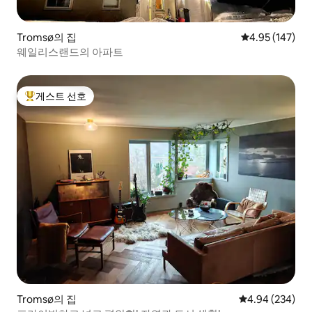
Tromsø의 집
평점 4.95점(5점
4.95 (147)
웨일리스랜드의 아파트
게스트 선호
상위 게스트 선호
Tromsø의 집
평점 4.94점(5점
4.94 (234)