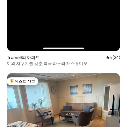
Tromsø의 아파트
평점 5점(5
5 (24)
야외 자쿠지를 갖춘 북극 파노라마 스튜디오
게스트 선호
상위 게스트 선호