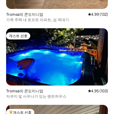
Tromsø의 콘도미니엄
평점 4.99점(5점
4.99 (132)
가족 주택 내 로프트 아파트, 섬 꼭대기
게스트 선호
게스트 선호
Tromsø의 콘도미니엄
평점 4.95점(5점
4.95 (103)
자쿠지 및 사우나가 있는 펜트하우스
게스트 선호