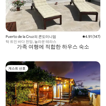
Puerto de la Cruz의 콘도미니엄
평점 4.91점(5
4.91 (147)
탁 트인 바다 전망, 놀라운 테라스
가족 여행에 적합한 하우스 숙소
게스트 선호
게스트 선호