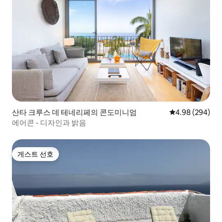
산타 크루스 데 테네리페의 콘도미니엄
평점 4.98점(5점
4.98 (294)
에어콘 - 디자인과 밝음
게스트 선호
게스트 선호