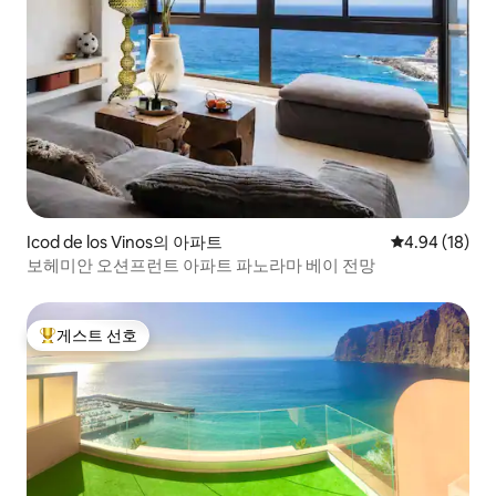
Icod de los Vinos의 아파트
평점 4.94점(5
4.94 (18)
보헤미안 오션프런트 아파트 파노라마 베이 전망
게스트 선호
상위 게스트 선호