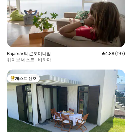
는 공용 공간입니다. 숙소에 도착하시면 바
로 제공해 드리는 리모컨으로 자동문을 통
해 차고에 출입하실 수 있습니다. :) 외부 계
단을 통해 다락방에 독립적으로 출입할 수
있는 것 외에도 편안한 의자와 야외 샤워를
즐길 수 있는 전용 정원과 연결된 문이 있습
니다. 주요 장점은 잘 정의된 독립 공간의 프
라이버시를 존중하면서 숙박 중 문의 사항,
추천, 파트너를 위해 준비하고 싶은 서프라
이즈 또는 문제에 대해 전화나 왓츠앱으로
Bajamar의 콘도미니엄
평점 4.88점(5점
4.88 (197)
언제든지 도움을 드릴 수 있다는 것입니다.
웨이브 네스트 - 바하마
테네리페 섬 북부의 작은 마을인 타코론테
의 역사적인 중심지 내에 위치하고 있으며
환경은 조용합니다. 차로 10분 거리에 메사
게스트 선호
델마르의 해변과 천연 수영장, 다른 작은 마
상위 게스트 선호
을이 있습니다. 펜트하우스에서 북쪽 고속
도로(TF5)로 쉽게 이동할 수 있어 섬의 다른
지역을 빠르게 방문할 수 있습니다. 차가 없
는 경우, 동네에 여러 버스 노선이 있습니다.
다른 궁금하신 점이 있으면 언제든지 문의
해주세요! 숙박 기간 중 차량을 렌트하여 개
인 주차장의 편리함을 누리거나 차량이 필
요하지 않은 경우에도 펜트하우스는 마을
중심가에 위치하고 있으며 근처에 버스 정