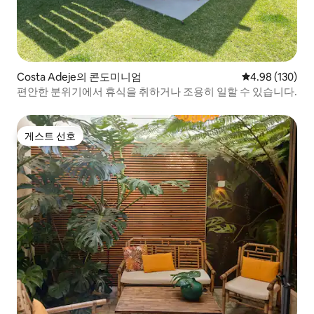
류장이 있어 섬의 주요 관광지로 이동할 수
있습니다. 테네리페 수르 공항(TFS 공항)에
서 50분, 테네리페 노스 공항(TFN 공항)에
서 15분 거리에 있습니다. 택시는 비싸지 않
으며, 전화로 택시를 부르거나 택시 서비스
를 요청할 수 있습니다.
Costa Adeje의 콘도미니엄
평점 4.98점(5점
4.98 (130)
편안한 분위기에서 휴식을 취하거나 조용히 일할 수 있습니다.
게스트 선호
게스트 선호