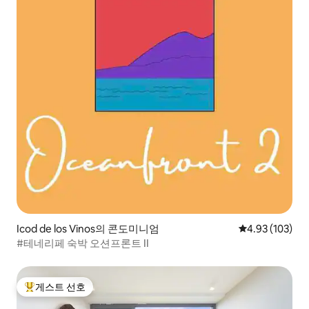
Icod de los Vinos의 콘도미니엄
평점 4.93점(5점
4.93 (103)
#테네리페 숙박 오션프론트 II
게스트 선호
상위 게스트 선호