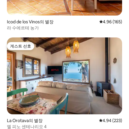
Icod de los Vinos의 별장
평점 4.96점(5점
4.96 (165)
라 수에르테 농가
게스트 선호
게스트 선호
La Orotava의 별장
평점 4.94점(5점
4.94 (223)
엘 피노 센테나리오 4