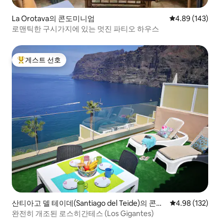
La Orotava의 콘도미니엄
평점 4.89점(5점
4.89 (143)
로맨틱한 구시가지에 있는 멋진 파티오 하우스
게스트 선호
상위 게스트 선호
산티아고 델 테이데(Santiago del Teide)의 콘도
평점 4.98점(5점
4.98 (132)
미니엄
완전히 개조된 로스히간테스 (Los Gigantes)