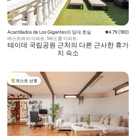
Acantilados de Los Gigantes의 임대 호실
평점 4.79점(5점
4.79 (180)
에스트레야 아파트, 1베드룸 아파트.
테이데 국립공원 근처의 다른 근사한 휴가
지 숙소
게스트 선호
상위 게스트 선호