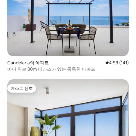
Candelaria의 아파트
평점 4.99점(5
4.99 (141)
바다 위로 80m 테라스가 있는 독특한 아파트
게스트 선호
게스트 선호