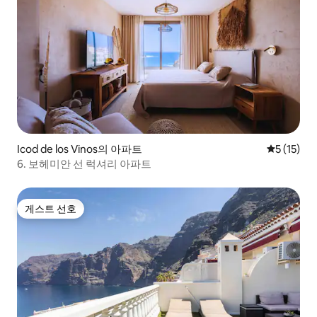
Icod de los Vinos의 아파트
평점 5점(5
5 (15)
6. 보헤미안 선 럭셔리 아파트
게스트 선호
게스트 선호