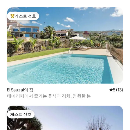
게스트 선호
상위 게스트 선호
El Sauzal의 집
평점 5점(5
5 (13)
테네리페에서 즐기는 휴식과 경치, 영원한 봄
게스트 선호
게스트 선호