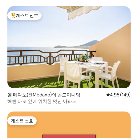
게스트 선호
상위 게스트 선호
엘 메다노(El Médano)의 콘도미니엄
평점 4.95점(5점
4.95 (149)
해변 바로 앞에 위치한 멋진 아파트
게스트 선호
게스트 선호