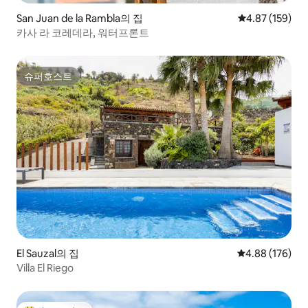
San Juan de la Rambla의 집
평점 4.87점(5점
4.87 (159)
카사 라 코레데라, 워터프론트
슈퍼호스트
슈퍼호스트
El Sauzal의 집
평점 4.88점(5점
4.88 (176)
Villa El Riego