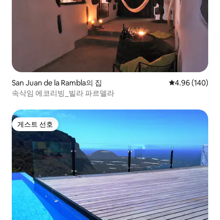
San Juan de la Rambla의 집
평점 4.96점(5점
4.96 (140)
속삭임 에코리빙_빌라 파르델라
게스트 선호
게스트 선호