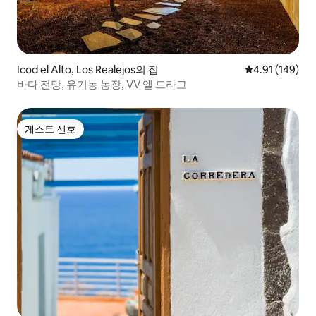
Icod el Alto, Los Realejos의 집
평점 4.91점(5
4.91 (149)
바다 전망, 유기농 농장, VV 엘 드라고
게스트 선호
게스트 선호