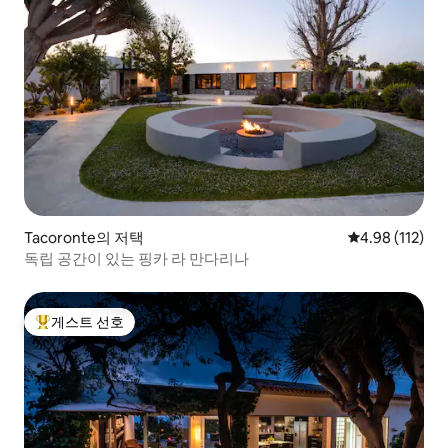
Tacoronte의 저택
평점 4.98점(5
4.98 (112)
독립 공간이 있는 핑카 라 만다리나
게스트 선호
상위 게스트 선호