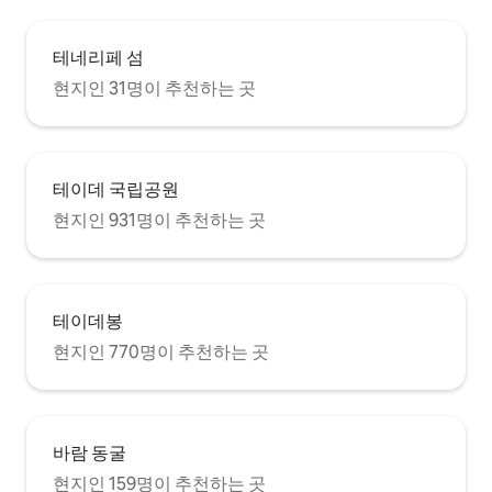
주방에는 냉장고와 냉동고, 전자레인지, 인
덕션 호브, 온수기, 식기 세척기, 필요한 모
든 요소, 전기 커피 메이커, 토스터, 소금, 설
테네리페 섬
탕, 기름, 식초 등이 완비되어 있어 첫 1분부
터 음식 준비와 요리를 시작할 수 있습니다.
현지인 31명이 추천하는 곳
하루를 활기차게 시작할 수 있는 커피 머신
과 무료 캡슐이 준비되어 있습니다. 차를 마
시고 싶으시면 차를 준비할 수 있는 찻주전
자도 준비되어 있습니다! 라운지 숙소의 나
테이데 국립공원
머지 공간과 마찬가지로 아늑하고 잘 꾸며
진 거실 공간에는 편안한 소파, 바 가구(전
현지인 931명이 추천하는 곳
세계 각국의 음료, 게스트의 친절함), 넷플
릭스를 볼 수 있는 스마트 TV, 블루투스를
통한 음악 장치가 마련되어 있습니다. 욕실
욕실에는 편안한 샤워 트레이가 마련되어
있으며, 헤어드라이어, 목욕 수건, 해변용
테이데봉
수건 세트가 구비되어 있습니다. 화장지와
현지인 770명이 추천하는 곳
세면대용 비누, 샤워젤을 찾을 수 있습니다.
추가 수건이 필요한 경우, 요청만 하시면 즉
시 마음껏 즐기실 수 있습니다. 숙박이 7일
을 초과하는 경우 매주 새로운 침구와 수건
세트가 제공됩니다. 전용 정원 문을 통해 숙
바람 동굴
소 전체를 둘러싼 쾌적한 정원이 내려다보
현지인 159명이 추천하는 곳
이는 전용 공간이 있으며, 휴식을 취하거나