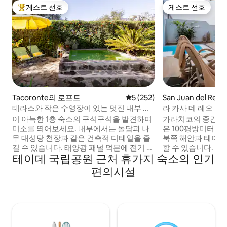
게스트 선호
게스트 선호
상위 게스트 선호
게스트 선호
Tacoronte의 로프트
평점 5점(5점 만점), 후기 252
5 (252)
San Juan del Re
하우스
테라스와 작은 수영장이 있는 멋진 내부 및
라 카사 데 레오
외부의 펜트하우스
이 아늑한 1층 숙소의 구석구석을 발견하며
가라치코의 중간 지
미소를 띄어보세요. 내부에서는 돌담과 나
은 100평방미터의
무 대성당 천장과 같은 건축적 디테일을 즐
북쪽 해안과 테이데
길 수 있습니다. 태양광 패널 덕분에 전기 소
할 수 있습니다. 전용 온수 수영장, 최첨단
테이데 국립공원 근처 휴가지 숙소의 인기
비의 70% 이상이 자체 발전됩니다. 지속 가
가전제품 (전자레인지
능한 숙소:) 그런 다음 발코니로 나가 전망
이 구비되어 있으며,
편의시설
을 감상하고 뒷마당, 휴식 공간, 그리고 이제
편안한 더블 침대와
아늑한 작은 수영장(2x2m)에서 휴식을 취
다. 환상적인 전망을 자랑하는 테라스. 등산
하고 일광욕을 즐기며 휴식을 취하세요. 인
로로 둘러싸인 자연
터넷 광섬유 300mbps로 일하고 즐기세요.
ESHFTU00003800
에두아르도와 다니엘이 휴가를 계획하고
38-4-00879310
머무시는 동안 도와드리겠습니다. 주저하