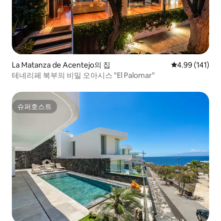
La Matanza de Acentejo의 집
평점 4.99점(5
4.99 (141)
테네리페 북부의 비밀 오아시스 "El Palomar"
슈퍼호스트
슈퍼호스트