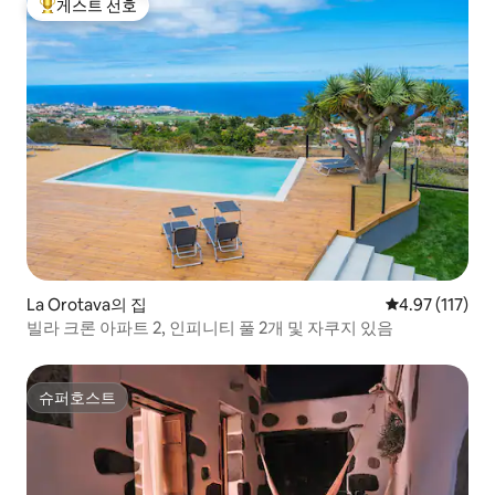
게스트 선호
상위 게스트 선호
La Orotava의 집
평점 4.97점(5
4.97 (117)
빌라 크론 아파트 2, 인피니티 풀 2개 및 자쿠지 있음
슈퍼호스트
슈퍼호스트