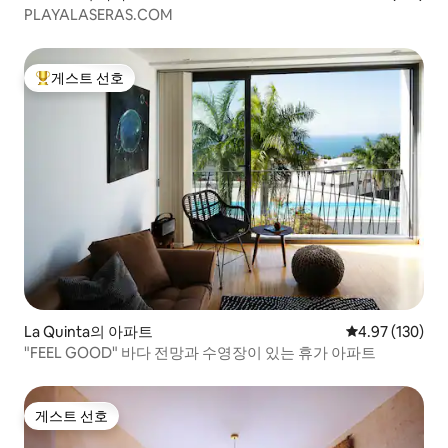
PLAYALASERAS.COM
게스트 선호
상위 게스트 선호
La Quinta의 아파트
평점 4.97점(5점
4.97 (130)
"FEEL GOOD" 바다 전망과 수영장이 있는 휴가 아파트
게스트 선호
게스트 선호