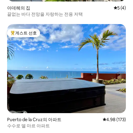
아데헤의 집
평점 5점(
5 (4)
끝없는 바다 전망을 자랑하는 전용 저택
게스트 선호
상위 게스트 선호
Puerto de la Cruz의 아파트
평점 4.98점(5점
4.98 (173)
수수로 델 마르 아파트