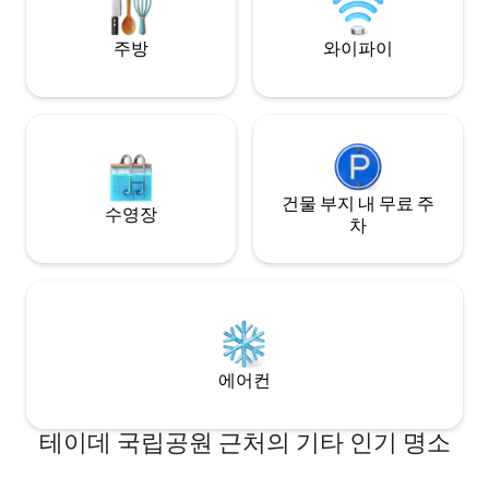
지 말고 저희에게 연락해주세요! 전통적인
카나리아 건축물에서 이렇게 접근성이 좋
주방
와이파이
은 숙소를 찾기란 어렵습니다. 고품질의 소
재로 마을 중심지에 위치하고 있으며, 초목
으로 둘러싸여 있고 새소리가 들리는 시골
분위기를 느낄 수 있습니다. 접근 및 테라스
외부 철제 계단을 통해 1층으로 올라가면 쾌
활하고 세심한 장식으로 게스트를 숙소에
맞이하는 전용 테라스가 있습니다. 그 위에
서 수평선(멀리 바다)을 보고 테네리페 북부
건물 부지 내 무료 주
수영장
의 쾌적한 석양을 즐길 수 있습니다. 숙소 주
차
변과 주변 녹지대에 둥지를 틀고 있는 새의
소리가 계속 들립니다. 다락방 전용 테라스
에서 구조와 재료가 독특한 이 펜트하우스
에 접근할 수 있습니다. 로프트로 사용되는
투명한 방에는 주방과 식당, 거실, 욕실, 작
업 공간, 침실 공간이 있습니다. 정말 돋보이
는 것은 전통적인 건축의 품질과 자재의 완
에어컨
벽한 조합, 1미터 두께의 석조 벽, 박공 지붕
의 전통적인 지붕입니다. 뽕나무로 된 바닥
과 천장은 완벽한 숙박을 생각하여 완전히
테이데 국립공원 근처의 기타 인기 명소
개조된 모든 공간에 따뜻함을 선사합니다.
다락방 전체에 자연광이 들어옵니다:) 주방