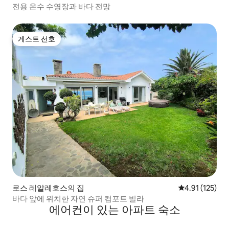
전용 온수 수영장과 바다 전망
게스트 선호
게스트 선호
로스 레알레호스의 집
평점 4.91점(5
4.91 (125)
바다 앞에 위치한 자연 슈퍼 컴포트 빌라
에어컨이 있는 아파트 숙소