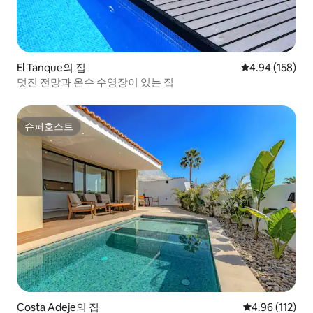
El Tanque의 집
평점 4.94점(5점
4.94 (158)
멋진 전망과 온수 수영장이 있는 집
슈퍼호스트
슈퍼호스트
Costa Adeje의 집
평점 4.96점(5
4.96 (112)