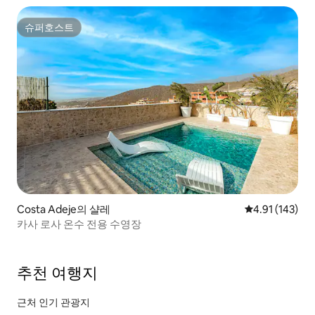
슈퍼호스트
슈퍼호스트
Costa Adeje의 샬레
평점 4.91점(5
4.91 (143)
카사 로사 온수 전용 수영장
추천 여행지
근처 인기 관광지