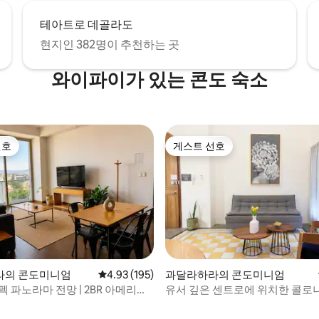
테아트로 데골라도
현지인 382명이 추천하는 곳
와이파이가 있는 콘도 숙소
선호
게스트 선호
선호
게스트 선호
라의 콘도미니엄
평점 4.93점(5점 만점), 후기 195개
4.93 (195)
과달라하라의 콘도미니엄
펙 파노라마 전망 | 2BR 아메리카
유서 깊은 센트로에 위치한 콜로
후기 144개
스의 수영장이 있는 아파트