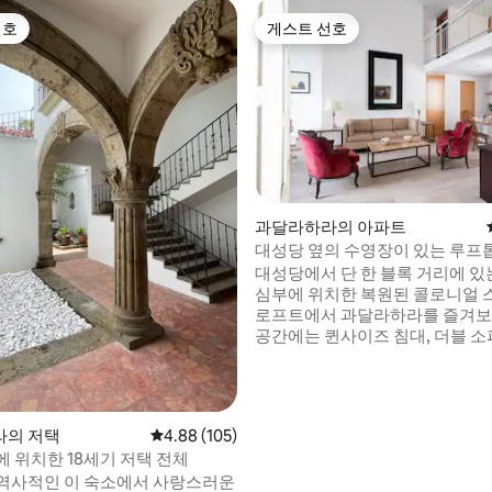
선호
게스트 선호
선호
게스트 선호
후기 102개
과달라하라의 아파트
대성당 옆의 수영장이 있는 루프
대성당에서 단 한 블록 거리에 있
심부에 위치한 복원된 콜로니얼
로프트에서 과달라하라를 즐겨보
공간에는 퀸사이즈 침대, 더블 소파
비된 욕실과 화장실, 시설이 완비
WiFi, 스마트 TV, 천장형 선풍기 
형 선풍기 1대가 있습니다. 공용 
시 전망을 갖춘 루프톱을 즐겨보세
라의 저택
평점 4.88점(5점 만점), 후기 105개
4.88 (105)
에 박물관, 레스토랑, 카페가 있습
에 위치한 18세기 저택 전체
블록 거리에 공용 주차장. 편안함
역사적인 이 숙소에서 사랑스러운
위치를 찾는 커플이나 여행객에