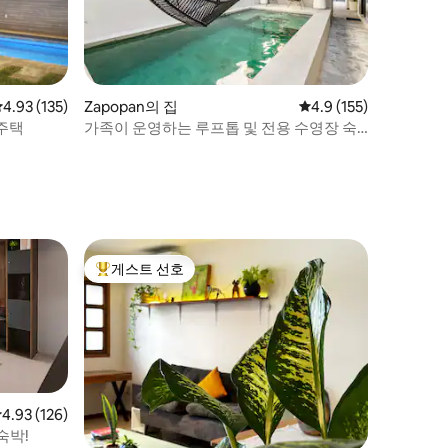
평점 4.93점(5점 만점), 후기 135개
4.93 (135)
Zapopan의 집
평점 4.9점(5점 만점), 
4.9 (155)
주택
가족이 운영하는 루프톱 및 전용 수영장 숙
소
게스트 선호
상위 게스트 선호
점 4.93점(5점 만점), 후기 126개
4.93 (126)
숙박!