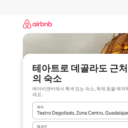
콘
텐
츠
로
바
로
가
기
테아트로 데골라도 근처
의 숙소
에어비앤비에서 특색 있는 숙소, 독채 등을 예약
세요.
위치
결과가 나오면 위·아래 화살표 키를 사용하거나 터치
체크인