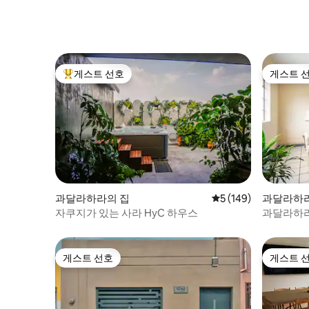
게스트 선호
게스트 
상위 게스트 선호
게스트 
과달라하라의 집
평점 5점(5점 만점), 
5 (149)
과달라하라
자쿠지가 있는 사라 HyC 하우스
과달라하라
게스트 선호
게스트 
게스트 선호
게스트 