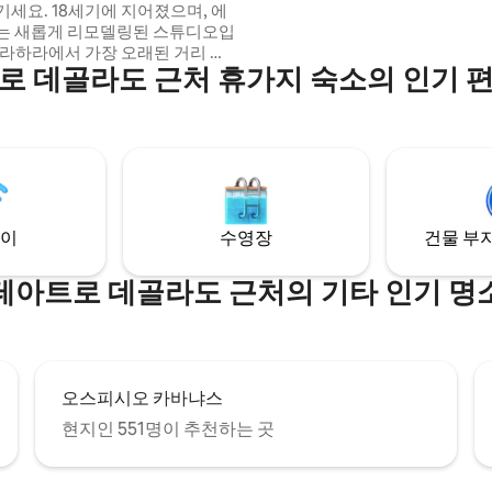
기세요. 18세기에 지어졌으며, 에
니다.
는 새롭게 리모델링된 스튜디오입
로 데골라도 근처 휴가지 숙소의 인기 
레 벨렌에 위치하고 있습니다. 상
도보 거리: · 과달라하라 대
고야도 극장 · 카바냐스 문화 연구소
데 로스 일루스트레스 · 템플로 엑스
예약할
경우 저에게 메시지를 보내주세요.
 도와드리겠습니다. 방문하실
리겠습니다!​
이
수영장
건물 부지
테아트로 데골라도 근처의 기타 인기 명
오스피시오 카바냐스
현지인 551명이 추천하는 곳