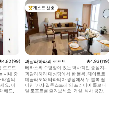
과달라하
게스트 선호
게스트 
상위 게스트 선호
게스트 
아름다운 아
구
연중무휴 
건물입니다
로 운영됩니다. 숙박 기간 
무휴 서비스가
고 상시 
아줄 공원
을 맞이해 보세요. 공용
파트 전체
평점 4.82점(5점 만점), 후기 99개
4.82 (99)
과달라하라의 로프트
평점 4.93점(5점 만점), 
4.93 (119)
아름다운 전
톱 로프트
테라스와 수영장이 있는 역사적인 중심지의
물은 국가
콜로니얼 로프트
는 시내 중
과달라하라 대성당에서 한 블록, 테아트로
이션 중입
 스타일의
데골라도와 타파티아 광장에서 두 블록 떨
세요. 이
어진 '카사 일루스트레'의 프리미어 콜로니
 베드, 완
얼 로프트를 즐겨보세요. 거실, 식사 공간,
된 주방,
간이 주방, KS 침대가 있는 침실, KS 소파 베
2대, 스탠드
드, 와이파이, 스마트 TV, 전용 욕실이 있어
수영장과 도
커플이나 1인 여행객에게 적합합니다. 수영
요. 주변
장이 있는 옥상에서 휴식을 취하고 대성당
니다. 반
의 아름다운 전망을 감상하세요. 박물관, 레
과 훌륭한
스토랑, 카페, 갤러리, 광장과 가깝고 집 뒤
게 이상적입
편에 공용 주차장이 있습니다.