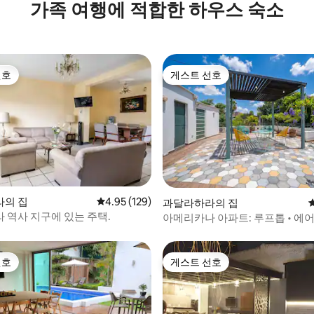
가족 여행에 적합한 하우스 숙소
트
선호
게스트 선호
선호
게스트 선호
후기 149개
의 집
평점 4.95점(5점 만점), 후기 129개
4.95 (129)
과달라하라의 집
 역사 지구에 있는 주택.
아메리카나 아파트: 루프톱 • 에어컨
피스
선호
게스트 선호
선호
게스트 선호