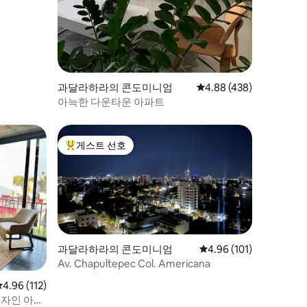
과달라하라의 콘도미니엄
평점 4.88점(5점 만점), 
4.88 (438)
아늑한 다운타운 아파트
게스트 선호
상위 게스트 선호
과달라하라의 콘도미니엄
평점 4.96점(5점 만점), 
4.96 (101)
Av. Chapultepec Col. Americana
평점 4.96점(5점 만점), 후기 112개
4.96 (112)
디자인 아파