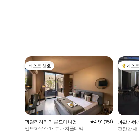
게스트 선호
게스트
게스트 선호
상위 게
과달라하라의 콘도미니엄
평점 4.91점(5점 만점), 
4.91 (151)
과달라하
펜트하우스 1 - 루나 차풀테펙
편안한 새