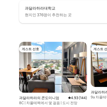
과달라하라대학교
현지인 376명이 추천하는 곳
게스트 선호
게스트 
게스트 선호
게스트 
과달라하
9a 차풀테
과달라하라의 콘도미니엄
평점 4.93점(5점 만점), 
4.93 (144)
나
8C | 차풀테펙에서 몇 걸음 | 도시 전망