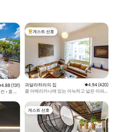
게스트 선호
상위 게스트 선호
과달라하라의 집
평점 4.94점(5점 만점), 
4.94 (420)
평점 4.88점(5점 만점), 후기 131개
4.88 (131)
콜 아메리카나에 있는 아늑하고 넓은 아파
 • 홈 오
트 * 훌륭한 위치
게스트 선호
게스트 선호