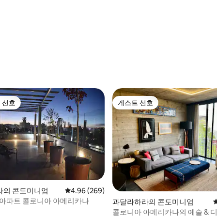
 선호
게스트 선호
스트 선호
게스트 선호
후기 151개
라의 콘도미니엄
평점 4.96점(5점 만점), 후기 269개
4.96 (269)
 아파트 콜로니아 아메리카나
과달라하라의 콘도미니엄
콜로니아 아메리카나의 예술 & 