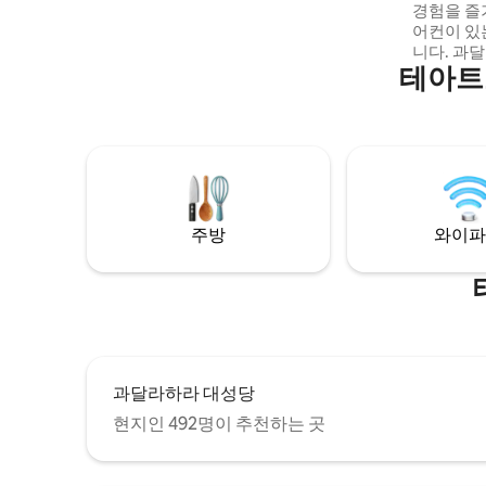
경험을 즐
카페까지 도보 거리. 근처에 공용 주차장이
어컨이 있
있습니다.
니다. 과달라하라에서 가장 오래된 거리 중
테아트
하나인 칼
징적인 건물까지 
성당 · 데
· 로톤다 
피아토리오 달력에서 해당 날짜를 
수 없는 
최선을 다해
날을 기다
주방
와이파
과달라하라 대성당
현지인 492명이 추천하는 곳