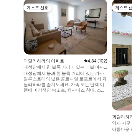
게스트 선호
게스트 
게스트 선호
게스트 
과달라하라의 아파트
평점 4.84점(5점 만점), 
4.84 (102)
대성당에서 한 블록 거리에 있는 더블 아파
트
대성당에서 불과 한 블록 거리에 있는 카사
일루스트레의 넓은 콜로니얼 로프트에서 과
달라하라를 즐겨보세요. 가족 또는 단체 여
행에 이상적인 숙소로, 킹사이즈 침대, 소파
베드, 전용 욕실, 시설이 완비된 주방이 있는
침실 2개를 제공합니다. 높은 천장과 식민주
의 시대의 디테일이 돋보이는 독특한 공간
을 즐겨보세요. 수영장과 역사 지구의 멋진
과달라하
전망을 감상할 수 있는 옥상에서 휴식을 취
역사 지구
해보세요. 초고속 와이파이, 스마트 TV, 선
아름다운 
풍기가 갖춰져 있습니다. 박물관, 레스토랑,