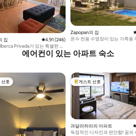
, 후기 8개
Zapopan의 집
온수 전용 수영장이 있는 가족용 
의 집
평점 4.91점(5점 만점), 후기 246개
4.91 (246)
 Alberca Privada가 있는 특별한 가
에어컨이 있는 아파트 숙소
 선호
게스트 선호
스트 선호
상위 게스트 선호
과달라하라의 아파트
평
독점적인 디자인과 편안함! 꿈의 