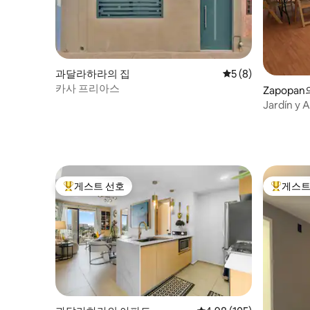
과달라하라의 집
평점 5점(5점 만점)
5 (8)
카사 프리아스
Zapopan
Jardín y
족용 주택
게스트 선호
게스트
상위 게스트 선호
상위 게