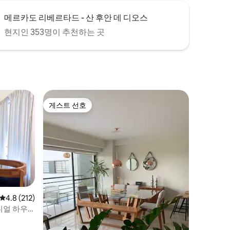
메르카도 리베르타드 - 산 후안 데 디오스
현지인 353명이 추천하는 곳
게스트 선호
게스트 선호
평점 4.8점(5점 만점), 후기 212개
4.8 (212)
니얼 하우