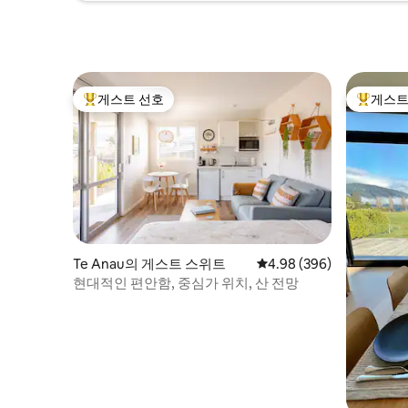
게스트 선호
게스트
상위 게스트 선호
상위 게
Te Anau의 게스트 스위트
평점 4.98점(5점 만점), 
4.98 (396)
현대적인 편안함, 중심가 위치, 산 전망