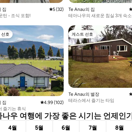
의 집
평점 5점(5점 만점), 후기 32개
5 (32)
Te Anau의 집
평
틴 - 조식 포함!
테아나우의 새로운 침실 3개 숙소
 선호
게스트 선호
스트 선호
게스트 선호
후기 111개
Te Anau의 별장
평
테라스에서 즐기는 타임
의 집
평점 4.99점(5점 만점), 후기 102개
4.99 (102)
 즐기는 휴식
나우 여행에 가장 좋은 시기는 언제인
4월
5월
6월
7월
8월