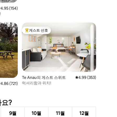
점 4.95점(5점 만점), 후기 154개
4.95 (154)
!
게스트 선호
상위 게스트 선호
Te Anau의 게스트 스위트
평점 4.99점(5점 만점), 
4.99 (353)
럭셔리함과 위치!
점 4.86점(5점 만점), 후기 721개
4.86 (721)
가요?
9월
10월
11월
12월