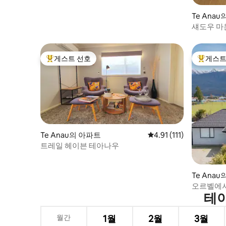
Te Anau
섀도우 마운
게스트 선호
게스트
상위 게스트 선호
상위 게
Te Anau의 아파트
평점 4.91점(5점 만점), 
4.91 (111)
트레일 헤이븐 테아나우
Te Anau
오르벨에서
테아
월간
1월
2월
3월