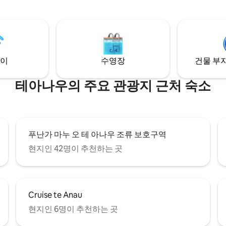
아나우 호숫가까지 도보로 5분 
우 호수까지 도보
놀라운 산책로, 인근 상점, 바, 
5분 거리에 있으며, 아래쪽 피오르
있습니다.
지 차로🌈 5분/도
작은 집에서 즐기는 생
이
수영장
건물 부지
테아나우의 주요 관광지 근처 숙소
푸난가 마누 오 테 아나우 조류 보호구역
현지인 42명이 추천하는 곳
Cruise te Anau
현지인 6명이 추천하는 곳