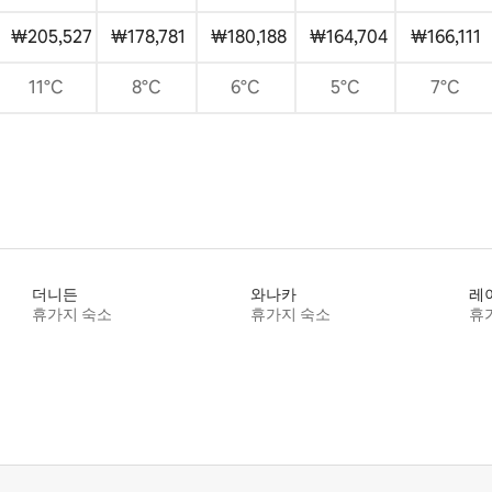
₩205,527
₩178,781
₩180,188
₩164,704
₩166,111
11°C
8°C
6°C
5°C
7°C
더니든
와나카
레
휴가지 숙소
휴가지 숙소
휴