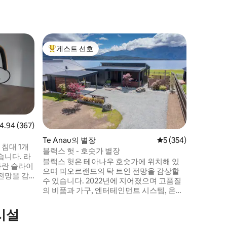
Te Ana
게스트 선호
게스트
상위 게스트 선호
상위 게
The O2 Y
O2 유르
르 규모의
오르드랜드
입니다. O2는 디자이너 양모 절연 유르트와
리빙 콤플렉
니다. 지
요. 프랑스
점 4.94점(5점 만점), 후기 367개
4.94 (367)
명, 이탈리
Te Anau의 별장
평점 5점(5점 만점), 
5 (354)
큐... 전용 야외 목
 침대 1개
블랙스 헛 - 호숫가 별장
는 산과 
습니다. 라
블랙스 헛은 테아나우 호숫가에 위치해 있
을 감상할
다란 슬라이
으며 피오르랜드의 탁 트인 전망을 감상할
전망을 감
수 있습니다. 2022년에 지어졌으며 고품질
 가전 제
의 비품과 가구, 엔터테인먼트 시스템, 온수
욕실의 바
욕조를 갖추고 있습니다. 훌륭한 무제한 와
뜻합니다.
이파이. 블랙스 헛은 성인을 위해 특별히 마
시설
 주방, 스
련되었으며 별도의 침실 2개와 욕실을 갖추
이파이. 테