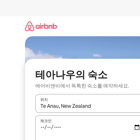
콘
텐
츠
로
바
로
가
기
테아나우의 숙소
에어비앤비에서 독특한 숙소를 예약하세요.
위치
결과가 나오면 위·아래 화살표 키를 사용하거나 터치
체크인