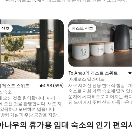
 선호
게스트 선호
스트 선호
게스트 선호
Te Anau의 게스트 스위트
평
아케로스 딜라이트
새로 지어진 전용 현대식 침실 1개
u의 게스트 스위트
평점 4.98점(5점 만점), 후기 596개
4.98 (596)
후기 335개
숙소로 저희 가족 숙소에 딸려 있
 숙소
운지에서 파티오로 이어지는 커
 오신 것을 환영합니다. 파라다
딩 도어에서 주변 산의 아름다운 
에 오신 것을 환영합니다. 새로 지
상할 수 있습니다. 현대적인 가구,
 깔끔하고 모던하며 넓습니다.
품, 라운지에 라디에이터가 있는 
 개방형 거실과 주방 공간을 자랑하
닥 난방으로 언제나 아늑하고 따
 1개의 독립형 숙소는 산 너머의
아나우의 휴가용 임대 숙소의 인기 편의
요리에 필요한 모든 시설이 완비된
랑합니다. 현대적인 편의시설을
마트 TV를 갖춘 무제한 초고속 와
고 편안한 숙소를 원하는 커플에