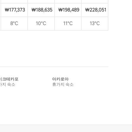
₩177,373
₩188,635
₩198,489
₩228,051
8°C
10°C
11°C
13°C
이크테카포
아카로아
가지 숙소
휴가지 숙소