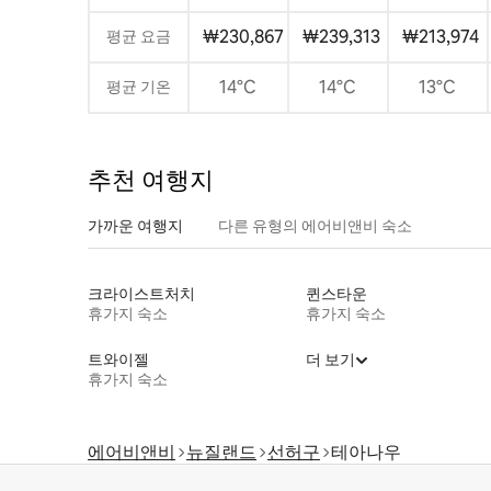
₩230,867
₩239,313
₩213,974
평균 요금
14°C
14°C
13°C
평균 기온
추천 여행지
가까운 여행지
다른 유형의 에어비앤비 숙소
크라이스트처치
퀸스타운
휴가지 숙소
휴가지 숙소
트와이젤
더 보기
휴가지 숙소
에어비앤비
뉴질랜드
선허구
테아나우