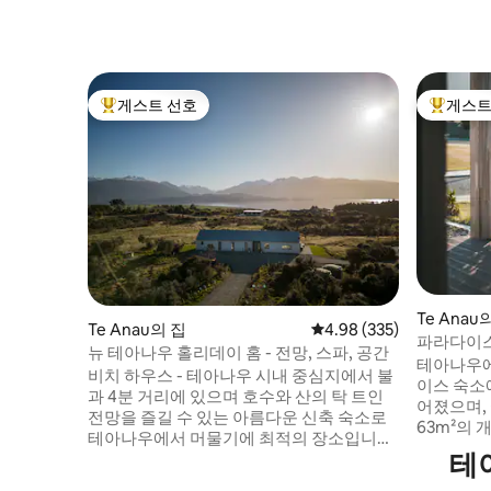
게스트 선호
게스트
상위 게스트 선호
상위 게
Te Ana
Te Anau의 집
평점 4.98점(5점 만점), 
4.98 (335)
파라다이스
뉴 테아나우 홀리데이 홈 - 전망, 스파, 공간
테아나우에
비치 하우스 - 테아나우 시내 중심지에서 불
이스 숙소
과 4분 거리에 있으며 호수와 산의 탁 트인
어졌으며,
전망을 즐길 수 있는 아름다운 신축 숙소로
63m²의
테아나우에서 머물기에 최적의 장소입니다.
는 이 침실
테
이 3베드룸 숙소는 아름답게 디자인되고 가
전망을 자
구가 완비되어 있으며, 영화를 감상할 수 있
갖춘 멋지