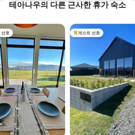
테아나우의 다른 근사한 휴가 숙소
 선호
게스트 선호
스트 선호
상위 게스트 선호
후기 396개