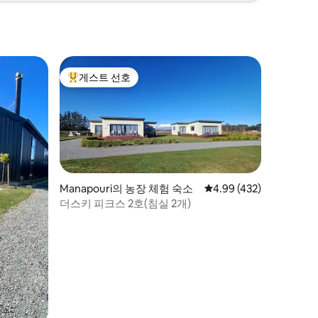
게스트 선호
상위 게스트 선호
Manapouri의 농장 체험 숙소
평점 4.99점(5점 만점), 
4.99 (432)
더스키 피크스 2호(침실 2개)