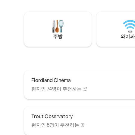
는 커다란 프로젝터, 별을 감상할 수 있는 스
게 이상적입니다. 테아나
파, 가장 아름다운 전망을 자랑합니다. 11에
로🌈 단 
이커의 넓은 부지에서 뛰어다닐 수 있으며
가 눈을 반깁니다. 시내까
공간에 대해 걱정할 필요가 없습니다. 호수
보로 20분(2.1km) 🌈
와 산 너머로 놀라운 일출과 놀라운 일몰을
활의 맛
감상할 수 있는 360도 전망.
주방
와이파
Fiordland Cinema
현지인 74명이 추천하는 곳
Trout Observatory
현지인 8명이 추천하는 곳