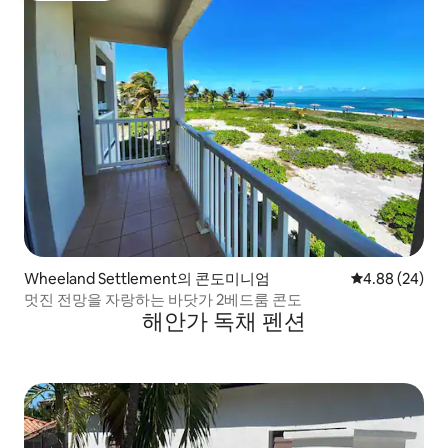
Wheeland Settlement의 콘도미니엄
평점 4.88점(5
4.88 (24)
멋진 전망을 자랑하는 바닷가 2베드룸 콘도
해안가 독채 펜션