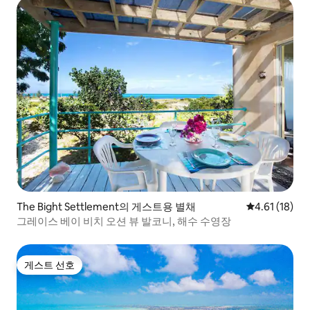
The Bight Settlement의 게스트용 별채
평점 4.61점(
4.61 (18)
그레이스 베이 비치 오션 뷰 발코니, 해수 수영장
게스트 선호
게스트 선호