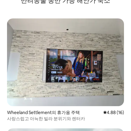
반려동물 동반 가능 해안가 숙소
Wheeland Settlement의 휴가용 주택
평점 4.88점(5
4.88 (16)
사랑스럽고 아늑한 빌라 분위기와 렌터카