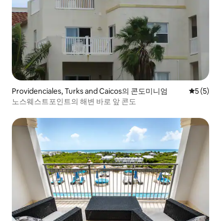
Providenciales, Turks and Caicos의 콘도미니엄
평점 5점(
5 (5)
노스웨스트포인트의 해변 바로 앞 콘도