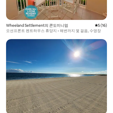
Wheeland Settlement의 콘도미니엄
평점 5점(5
5 (16)
오션프론트 펜트하우스 휴양지 • 해변까지 몇 걸음, 수영장