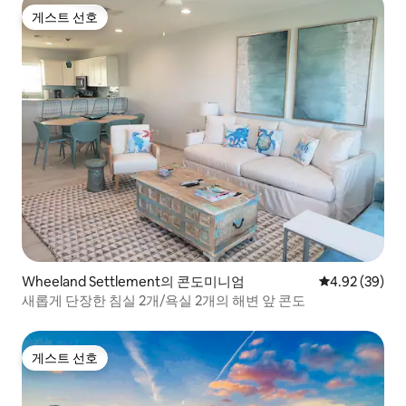
게스트 선호
게스트 선호
Wheeland Settlement의 콘도미니엄
평점 4.92점(5
4.92 (39)
새롭게 단장한 침실 2개/욕실 2개의 해변 앞 콘도
게스트 선호
게스트 선호