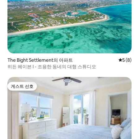
The Bight Settlement의 아파트
평점 5점(
5 (8)
히든 헤이븐 I - 조용한 동네의 대형 스튜디오
게스트 선호
게스트 선호