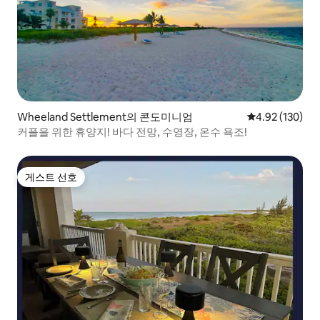
Wheeland Settlement의 콘도미니엄
평점 4.92점(5점
4.92 (130)
커플을 위한 휴양지! 바다 전망, 수영장, 온수 욕조!
게스트 선호
게스트 선호