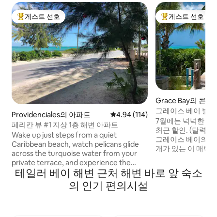
게스트 선호
게스트 선호
상위 게스트 선호
상위 게스트 선호
Grace Bay의 콘
그레이스 베이 빌라
Providenciales의 아파트
평점 4.94점(5점 만점), 후기 114
4.94 (114)
치
7월에는 넉넉한 예약
페리칸 뷰 #1 지상 1층 해변 아파트
최근 할인. (달력 참
Wake up just steps from a quiet
그레이스 베이의 중심, 
Caribbean beach, watch pelicans glide
개가 있는 이 매력적
across the turquoise water from your
용하고 평온한 분위
private terrace, and experience the
바로 앞에 위치한 
테일러 베이 해변 근처 해변 바로 앞 숙소
authentic side of Providenciales—
바다에서 수영장/
peaceful, unspoiled, and just minutes
의 인기 편의시설
세요. 비교적 새로
from Grace Bay. Pelican View offers
사이즈 침대 1개, 
unrivalled beachfront access in Blue Hills,
데이베드, 책상, 책장이
one of Providenciales' oldest
모두 새것입니다. 에