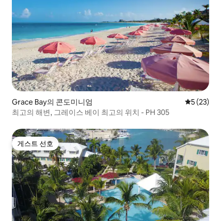
Grace Bay의 콘도미니엄
평점 5점(5
5 (23)
최고의 해변, 그레이스 베이 최고의 위치 - PH 305
게스트 선호
게스트 선호