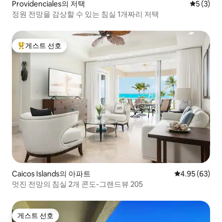
Providenciales의 저택
평점 5점(
5 (3)
정원 전망을 감상할 수 있는 침실 1개짜리 저택
게스트 선호
상위 게스트 선호
Caicos Islands의 아파트
평점 4.95점(5
4.95 (63)
멋진 전망의 침실 2개 콘도-그랜드뷰 205
게스트 선호
게스트 선호