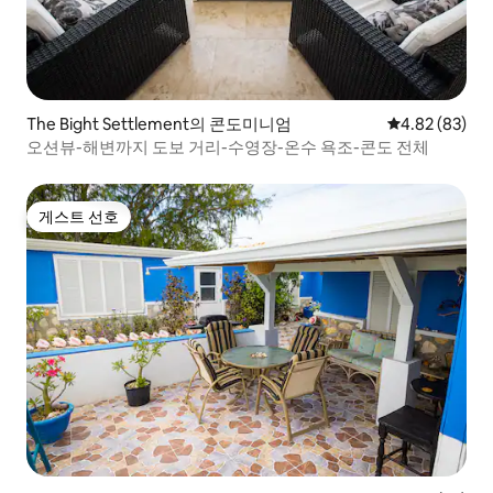
The Bight Settlement의 콘도미니엄
평점 4.82점(5
4.82 (83)
오션뷰-해변까지 도보 거리-수영장-온수 욕조-콘도 전체
게스트 선호
게스트 선호