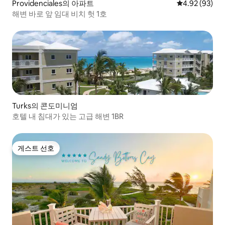
Providenciales의 아파트
평점 4.92점(5
4.92 (93)
해변 바로 앞 임대 비치 헛 1호
Turks의 콘도미니엄
호텔 내 침대가 있는 고급 해변 1BR
게스트 선호
게스트 선호