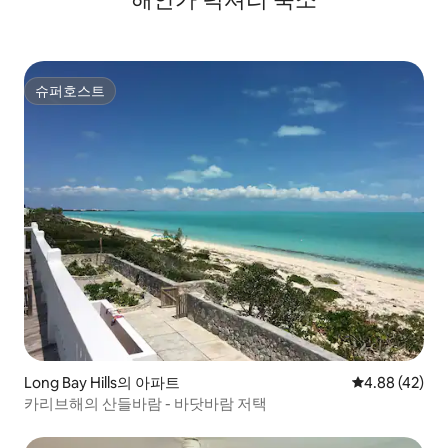
슈퍼호스트
슈퍼호스트
Long Bay Hills의 아파트
평점 4.88점(5
4.88 (42)
카리브해의 산들바람 - 바닷바람 저택