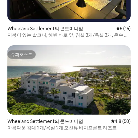
Wheeland Settlement의 콘도미니엄
평점 5점(5
5 (15)
지붕이 있는 발코니, 해변 바로 앞, 침실 3개/욕실 3개, 온수 욕
조
슈퍼호스트
슈퍼호스트
Wheeland Settlement의 콘도미니엄
평점 4.8점(5
4.8 (50)
아름다운 침대 2개/욕실 2개 오션뷰 비치프론트 리조트