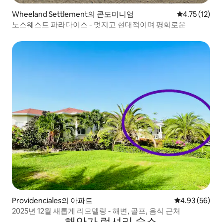
Wheeland Settlement의 콘도미니엄
평점 4.75점(
4.75 (12)
노스웨스트 파라다이스 - 멋지고 현대적이며 평화로운
Providenciales의 아파트
평점 4.93점(5
4.93 (56)
2025년 12월 새롭게 리모델링 - 해변, 골프, 음식 근처
해안가 럭셔리 숙소