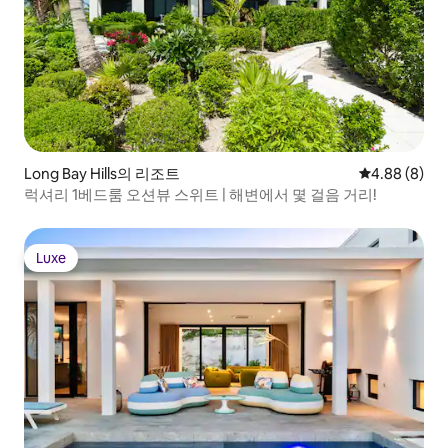
Long Bay Hills의 리조트
평점 4.88점(
4.88 (8)
럭셔리 1베드룸 오션뷰 스위트 | 해변에서 몇 걸음 거리!
Luxe
Luxe