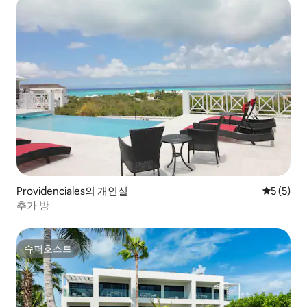
Providenciales의 개인실
평점 5점(
5 (5)
추가 방
슈퍼호스트
슈퍼호스트