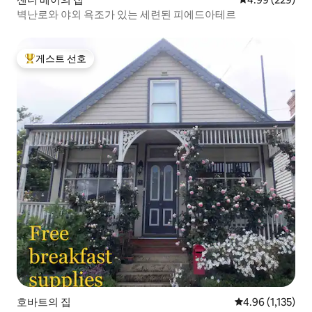
벽난로와 야외 욕조가 있는 세련된 피에드아테르
게스트 선호
상위 게스트 선호
호바트의 집
평점 4.96점(5점 
4.96 (1,135)