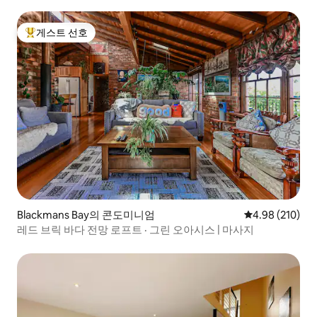
게스트 선호
상위 게스트 선호
Blackmans Bay의 콘도미니엄
평점 4.98점(5점
4.98 (210)
레드 브릭 바다 전망 로프트 · 그린 오아시스 | 마사지