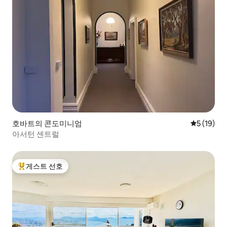
호바트의 콘도미니엄
평점 5점(5
5 (19)
아서턴 센트럴
게스트 선호
상위 게스트 선호