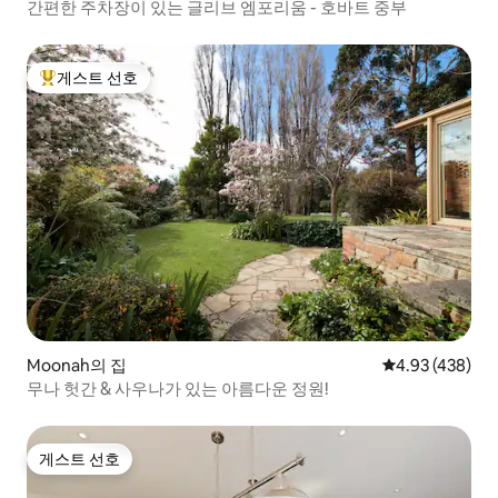
간편한 주차장이 있는 글리브 엠포리움 - 호바트 중부
게스트 선호
상위 게스트 선호
Moonah의 집
평점 4.93점(5점
4.93 (438)
무나 헛간 & 사우나가 있는 아름다운 정원!
게스트 선호
게스트 선호