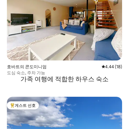
호바트의 콘도미니엄
평점 4.44점(5
4.44 (18)
도심 숙소, 주차 가능
가족 여행에 적합한 하우스 숙소
게스트 선호
상위 게스트 선호