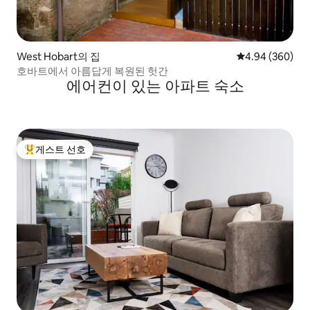
West Hobart의 집
평점 4.94점(5점
4.94 (360)
호바트에서 아름답게 복원된 헛간
에어컨이 있는 아파트 숙소
게스트 선호
상위 게스트 선호