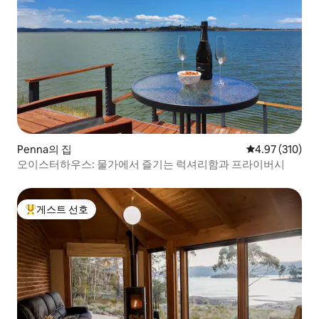
Penna의 집
평점 4.97점(5점
4.97 (310)
오이스터하우스: 물가에서 즐기는 럭셔리함과 프라이버시
게스트 선호
상위 게스트 선호