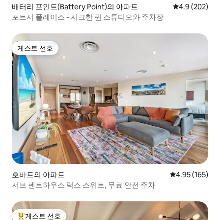
배터리 포인트(Battery Point)의 아파트
평점 4.9점(5점
4.9 (202)
포트시 플레이스 - 시크한 퀸 스튜디오와 주차장
게스트 선호
게스트 선호
호바트의 아파트
평점 4.95점(5점
4.95 (165)
서브 펜트하우스 럭스 스위트, 무료 안전 주차
게스트 선호