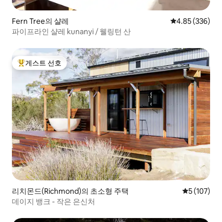
Fern Tree의 샬레
평점 4.85점(5점
4.85 (336)
파이프라인 샬레 kunanyi / 웰링턴 산
게스트 선호
상위 게스트 선호
리치몬드(Richmond)의 초소형 주택
평점 5점(5점
5 (107)
데이지 뱅크 - 작은 은신처