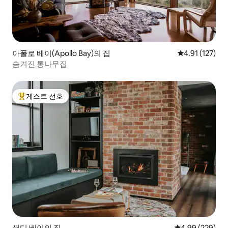
아폴로 베이(Apollo Bay)의 집
평점 4.91점(5
4.91 (127)
숨겨진 통나무집
게스트 선호
상위 게스트 선호
샌디 베이의 집
평점 4.99점(5점
4.99 (229)