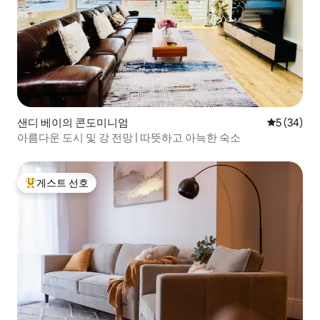
샌디 베이의 콘도미니엄
평점 5점(5
5 (34)
아름다운 도시 및 강 전망 | 따뜻하고 아늑한 숙소
게스트 선호
상위 게스트 선호