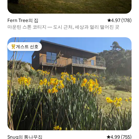
Fern Tree의 집
평점 4.97점(5점
4.97 (178)
마운틴 스톤 코티지 — 도시 근처, 세상과 멀리 떨어진 곳
게스트 선호
상위 게스트 선호
Snug의 통나무집
평점 4.99점(5점
4.99 (755)