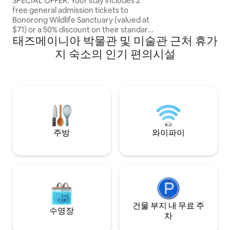
SPECIAL OFFER: Your stay includes 2
래에서 몸을 녹이며
free general admission tickets to
을 완성해보세요. 
Bonorong Wildlife Sanctuary (valued at
$71) or a 50% discount on their standard
태즈메이니아 박물관 및 미술관 근처 휴가
or private premium night tours or
feeding frenzies! It’s a rare opportunity
지 숙소의 인기 편의시설
to immerse yourself in nature while
being so close to the popular and historic
town of Richmond. Surrounded by
wildlife day and night in this romantic
tiny home, you will truly have the best of
both worlds.
주방
와이파이
건물 부지 내 무료 주
수영장
차