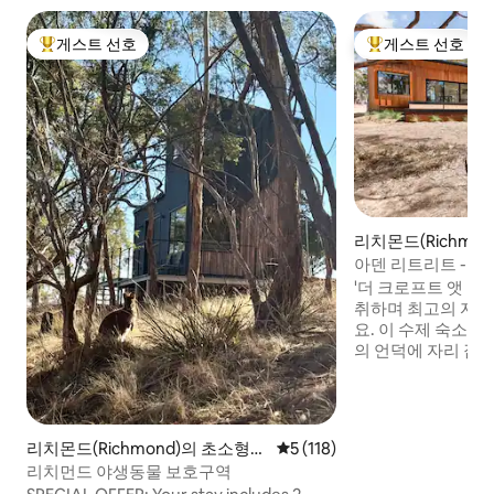
게스트 선호
게스트 선호
상위 게스트 선호
상위 게스트 선호
리치몬드(Richmon
아덴 리트리트 - 
'더 크로프트 앳 아
취하며 최고의 자연
요. 이 수제 숙소는
의 언덕에 자리 잡
함을 누릴 수 있지만
분 거리에 있습니다
한 배려를 기울인 Th
쾌한 기분을 느끼고
리치몬드(Richmond)의 초소형
평점 5점(5점 만점), 후기 118
5 (118)
느낌을 받을 수 있
주택
리치먼드 야생동물 보호구역
작을 태워 난 온수 