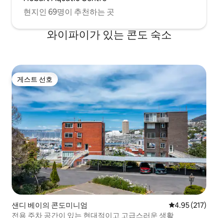
현지인 69명이 추천하는 곳
와이파이가 있는 콘도 숙소
게스트 선호
게스트 선호
샌디 베이의 콘도미니엄
평점 4.95점(5
4.95 (217)
전용 주차 공간이 있는 현대적이고 고급스러운 생활