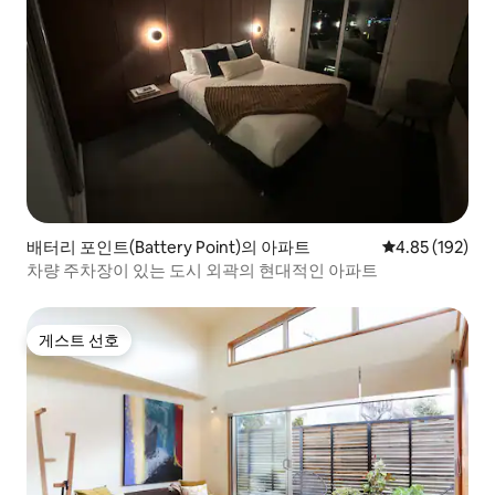
배터리 포인트(Battery Point)의 아파트
평점 4.85점(5점
4.85 (192)
차량 주차장이 있는 도시 외곽의 현대적인 아파트
게스트 선호
게스트 선호