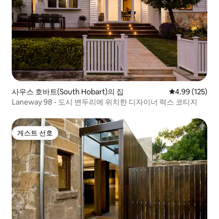
사우스 호바트(South Hobart)의 집
평점 4.99점(5점
4.99 (125)
Laneway 98 - 도시 변두리에 위치한 디자이너 럭스 코티지
게스트 선호
게스트 선호