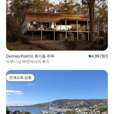
Dennes Point의 휴가용 주택
평점 4.99점(5
4.99 (161)
브루니섬 해변에서의 휴가
게스트 선호
상위 게스트 선호