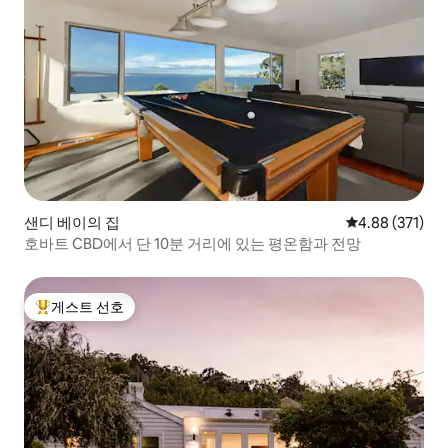
샌디 베이의 집
평점 4.88점(5점
4.88 (371)
호바트 CBD에서 단 10분 거리에 있는 평온함과 전망
게스트 선호
상위 게스트 선호