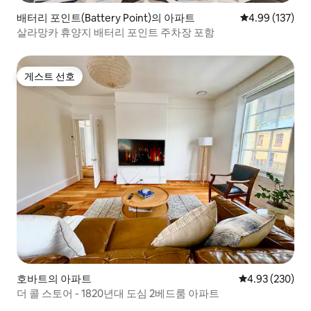
배터리 포인트(Battery Point)의 아파트
평점 4.99점(5점
4.99 (137)
살라망카 휴양지 배터리 포인트 주차장 포함
게스트 선호
게스트 선호
호바트의 아파트
평점 4.93점(5점
4.93 (230)
더 콜 스토어 - 1820년대 도심 2베드룸 아파트