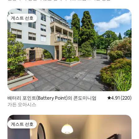
게스트 선호
게스트 선호
배터리 포인트(Battery Point)의 콘도미니엄
평점 4.91점(5점
4.91 (220)
가든 오아시스
게스트 선호
게스트 선호