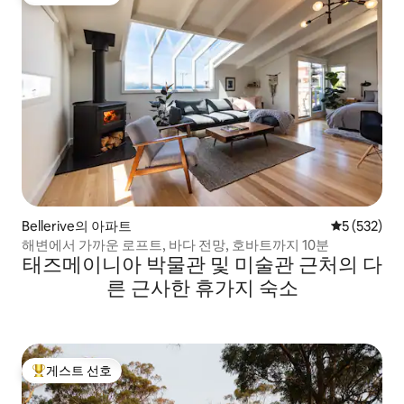
상위 게스트 선호
Bellerive의 아파트
평점 5점(5점
5 (532)
해변에서 가까운 로프트, 바다 전망, 호바트까지 10분
태즈메이니아 박물관 및 미술관 근처의 다
른 근사한 휴가지 숙소
게스트 선호
상위 게스트 선호