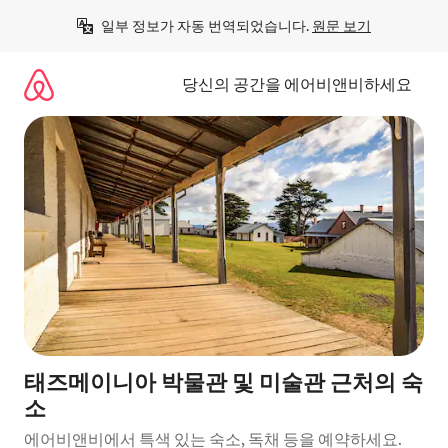
콘
일부 정보가 자동 번역되었습니다. 
원문 보기
텐
츠
로
당신의 공간을 에어비앤비하세요
바
로
가
기
태즈메이니아 박물관 및 미술관 근처의 숙
소
에어비앤비에서 특색 있는 숙소, 독채 등을 예약하세요.