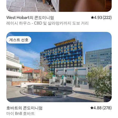
West Hobart의 콘도미니엄
평점 4.93점(5점
4.93 (222)
레이시 하우스 - CBD 및 살라망카까지 도보 거리
게스트 선호
게스트 선호
호바트의 콘도미니엄
평점 4.88점(5점
4.88 (278)
마이 BnB 호바트