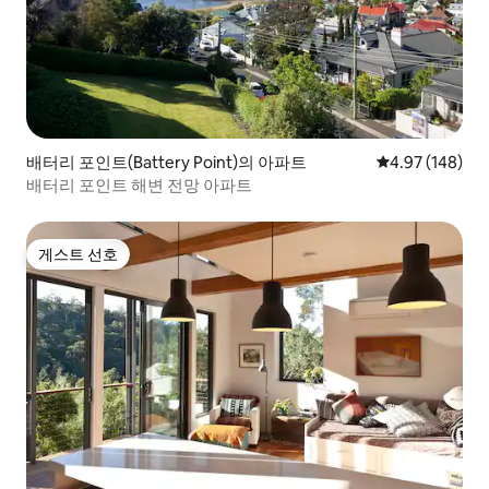
배터리 포인트(Battery Point)의 아파트
평점 4.97점(5점
4.97 (148)
배터리 포인트 해변 전망 아파트
게스트 선호
게스트 선호