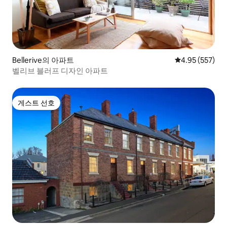
Bellerive의 아파트
평점 4.95점(5점
4.95 (557)
벨리브 블러프 디자인 아파트
게스트 선호
게스트 선호