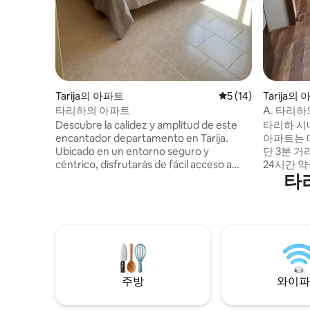
Tarija의 아파트
평점 5점(5점 만점),
5 (14)
Tarija의
타리하의 아파트
A. 타리
Descubre la calidez y amplitud de este
타리하 시
encantador departamento en Tarija.
아파트는 
Ubicado en un entorno seguro y
단 3분 거
céntrico, disfrutarás de fácil acceso a
24시간 
타
transporte, tiendas, mercados,
하는 나홀
farmacias, restaurantes y muchas
니다. 다음이 포함
amenidades más. Ideal para una estancia
(2½인용)
cómoda y auténtica en el corazón de la
자와 식기가
ciudad. ¡Tu refugio perfecto en Tarija te
이파이 -
espera!
레인지, 
주방
와이파