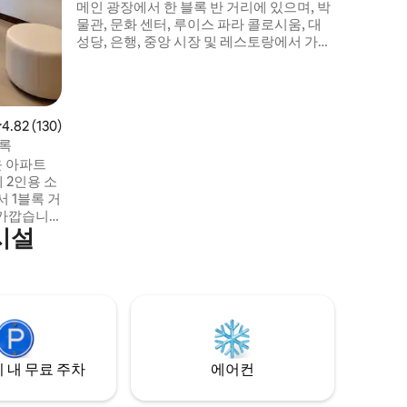
메인 광장에서 한 블록 반 거리에 있으며, 박
물관, 문화 센터, 루이스 파라 콜로시움, 대
성당, 은행, 중앙 시장 및 레스토랑에서 가깝
습니다. 쾌적한 휴식을 취할 수 있는 매력적
인 에어컨이 설치된 침실, 넓은 전용 테라스
에 설치된 그릴, 우아하고 아늑한 거실 식사
공간과 상호 작용하는 많은 자연광이 있는
점 4.82점(5점 만점), 후기 130개
4.82 (130)
완비된 주방을 갖추고 있습니다. 와이파이
블록
와 케이블.
운 아파트
 2인용 소
 1블록 거
 가깝습니
시설
, 레스토
다. 스마
새롭고 현
예약하실 수
않습니다.
 내 무료 주차
에어컨