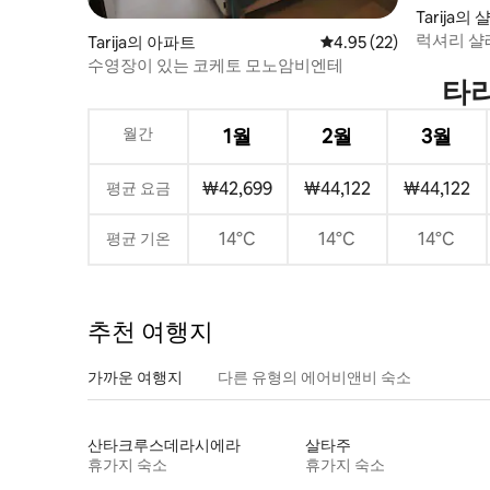
Tarija의 
럭셔리 샬레
Tarija의 아파트
평점 4.95점(5점 만점),
4.95 (22)
수영장이 있는 코케토 모노암비엔테
타리
월간
1월
2월
3월
₩42,699
₩44,122
₩44,122
평균 요금
14°C
14°C
14°C
평균 기온
추천 여행지
가까운 여행지
다른 유형의 에어비앤비 숙소
산타크루스데라시에라
살타주
휴가지 숙소
휴가지 숙소