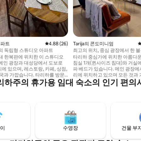
 후기 14개
 아파트
평점 4.88점(5점 만점), 후기 26개
4.88 (26)
Tarija의 콘도미니엄
평
하의 독립형 스튜디오 아파트
최고의 위치, 중심 광장에서 한 
내 한복판에 위치한 이 스튜디오
타리하 중심가에 위치한 아름다
메인 광장과 대성당에서 도보로
침실 1개(퀸사이즈 침대)와 거실에
리에 있으며, 레스토랑, 카페, 상점,
파 베드가 있습니다. 메인 광장에서
약국과 가깝습니다. 타리하를 방문
리에 위치하고 있으며 모든 것과
리하주의 휴가용 임대 숙소의 인기 편의
로 여행객이나 커플에게 이상적입
다. 플라즈엘라 수크레, 중앙 시장
됩니다. - 더블사이즈 침대
랑, 약국, 교통 수단 등이 가깝습니
 - 주방 싱크대와 전기 주전자 - 의
트 락으로 무제한 출입이 가능한 
 있는 테이블 - 스마트 TV 및 와
대적인 콘도입니다. 볼리비아에 거주하시는
 전용 욕실 공용 편의시설로는 전자
📢 경우, 가상 카드를 사용하여 
다리미판, 생수가 있습니다.
있습니다. 공식 환율을 적용하지 
이
수영장
건물 부지