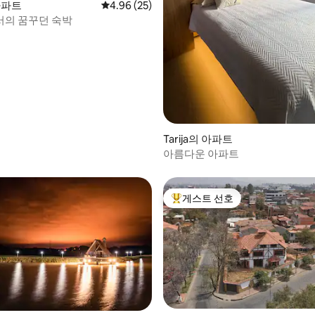
 아파트
평점 4.96점(5점 만점), 후기 25개
4.96 (25)
의 꿈꾸던 숙박
, 후기 5개
Tarija의 아파트
아름다운 아파트
게스트 선호
상위 게스트 선호