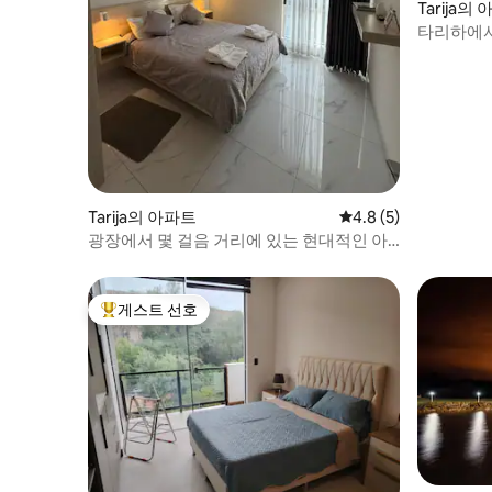
Tarija의
타리하에서
Tarija의 아파트
평점 4.8점(5점 만점)
4.8 (5)
광장에서 몇 걸음 거리에 있는 현대적인 아
파트
게스트 선호
상위 게스트 선호