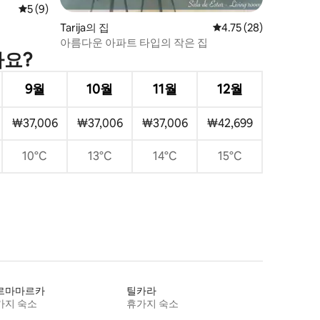
평점 5점(5점 만점), 후기 9개
5 (9)
Tarija의 집
평점 4.75점(5점 만점),
4.75 (28)
아름다운 아파트 타입의 작은 집
가요?
9월
10월
11월
12월
₩37,006
₩37,006
₩37,006
₩42,699
10°C
13°C
14°C
15°C
르마마르카
틸카라
가지 숙소
휴가지 숙소