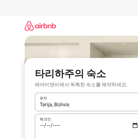
콘
텐
츠
로
바
로
가
기
타리하주의 숙소
에어비앤비에서 독특한 숙소를 예약하세요.
위치
결과가 나오면 위·아래 화살표 키를 사용하거나 터치
체크인