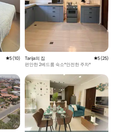
평점 5점(5점 만점), 후기 10개
5 (10)
Tarija의 집
평점 5점(5점 만점),
5 (25)
편안한 2베드룸 숙소*안전한 주차*