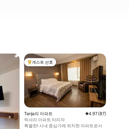
Tarija의
게스트 선호
게스트 
상위 게스트 선호
게스트 
아름다운
타리하의 
러운 아파
즐기세요.
있어 가족
은 친구들
방, 와이파
든 필수품
마켓, 쇼
Tarija의 아파트
평점 4.97점(5점 만점),
4.97 (87)
거리 내에
럭셔리 아파트 타리자
특별한! 시내 중심가에 위치한 아파트로서