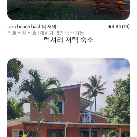
raro beach bach의 저택
평점 4.84점(5
4.84 (19)
라로 비치 바흐 | 해변가 | 8명 숙박 가능
럭셔리 저택 숙소