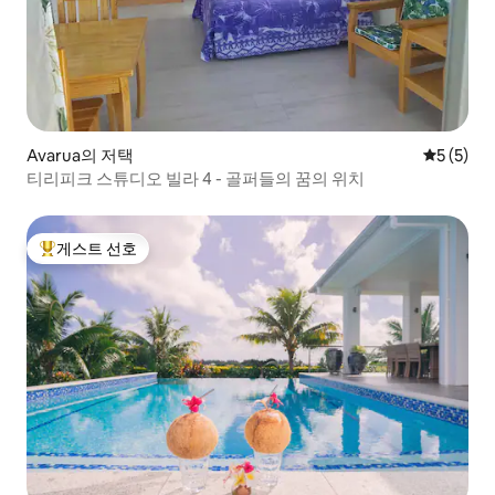
Avarua의 저택
평점 5점(
5 (5)
티리피크 스튜디오 빌라 4 - 골퍼들의 꿈의 위치
게스트 선호
상위 게스트 선호