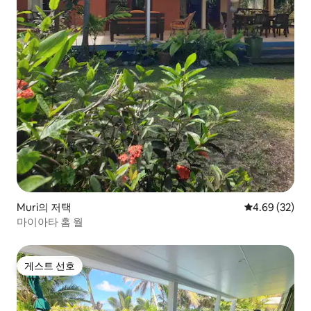
Muri의 저택
평점 4.69점(5
4.69 (32)
마이아타 홈 월
게스트 선호
게스트 선호