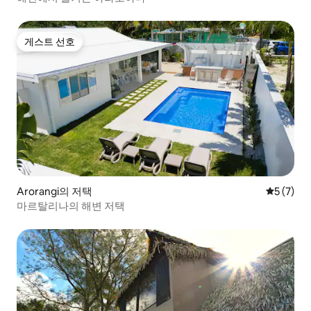
게스트 선호
게스트 선호
Arorangi의 저택
평점 5점(
5 (7)
마르탈리나의 해변 저택