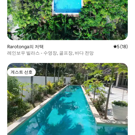
Rarotonga의 저택
평점 5점(5
5 (18)
레인보우 빌라스 - 수영장, 골프장, 바다 전망
게스트 선호
게스트 선호