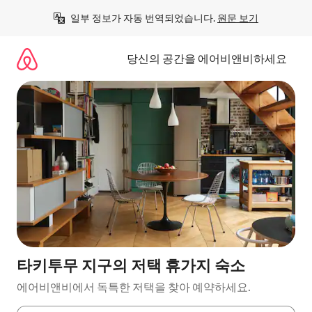
콘
일부 정보가 자동 번역되었습니다. 
원문 보기
텐
츠
로
당신의 공간을 에어비앤비하세요
바
로
가
기
타키투무 지구의 저택 휴가지 숙소
에어비앤비에서 독특한 저택을 찾아 예약하세요.