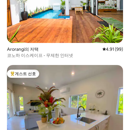
Arorangi의 저택
평점 4.91점(5
4.91 (99)
코노하 이스케이프 - 무제한 인터넷
게스트 선호
상위 게스트 선호