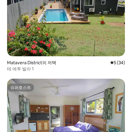
Matavera District의 저택
평점 5점(5
5 (34)
테 에투 빌라 1
슈퍼호스트
슈퍼호스트