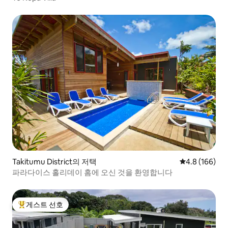
Takitumu District의 저택
평점 4.8점(5점
4.8 (166)
파라다이스 홀리데이 홈에 오신 것을 환영합니다
게스트 선호
상위 게스트 선호