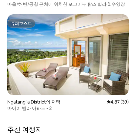
마을/해변/공항 근처에 위치한 포코이누 팜스 빌라 & 수영장
슈퍼호스트
슈퍼호스트
Ngatangiia District의 저택
평점 4.87점(5
4.87 (39)
마이이 빌라 아파트 - 2
추천 여행지