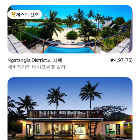
게스트 선호
상위 게스트 선호
Ngatangiia District의 저택
평점 4.97점(5
4.97 (75)
네비게이터 비치프론트 빌라