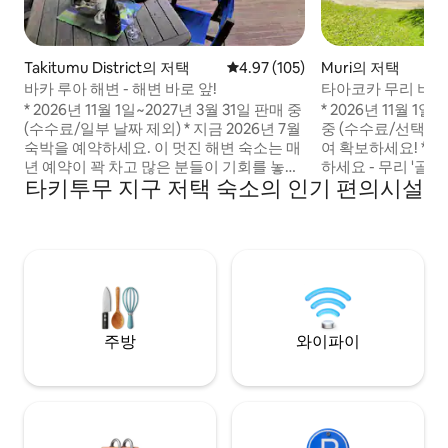
Takitumu District의 저택
평점 4.97점(5점 만점), 후기 105
4.97 (105)
Muri의 저택
바카 루아 해변 - 해변 바로 앞!
타아코카 무리 비치 
변 앞
* 2026년 11월 1일~2027년 3월 31일 판매 중
* 2026년 11월 1일 
(수수료/일부 날짜 제외) * 지금 2026년 7월
중 (수수료/선택한 
숙박을 예약하세요. 이 멋진 해변 숙소는 매
여 확보하세요! * 2026/7 숙박을 지금 예약
년 예약이 꽉 차고 많은 분들이 기회를 놓치
하세요 - 무리 '골
타키투무 지구 저택 숙소의 인기 편의시설
니 서두르세요. 조용한 해변과 멋진 라군이
이 인기 있는 해변 
있는 매우 인기 있는 비치 바캉스 숙소! 무료
무료 무제한 와이파이/패
와이파이 및 에어컨 = 체크 A FREE STAND
리 비치 빌라 - 전용
BEACH BEACH FRONT HOLIDAY 놀라운
스노클링 장비. 에어컨, 석호를 마주한 데
수영과 스노클링, 카약, 스노클링 장비 = 진
크, 바비큐 시설이 
드기. 100개 이상의 별 5개 후기로 인기가
개 숙소 무리 해변 - 잔디밭에서 벗어난 석
매우 높음 = 체크 유명 거북 투어까지 도보
호의 타코카 섬 둘러보기 별 5개
2km = 체크
별 5개 후기
주방
와이파이