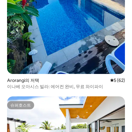
Arorangi의 저택
평점 5점(5
5 (62)
이나베 오아시스 빌라: 에어컨 완비, 무료 와이파이
슈퍼호스트
슈퍼호스트