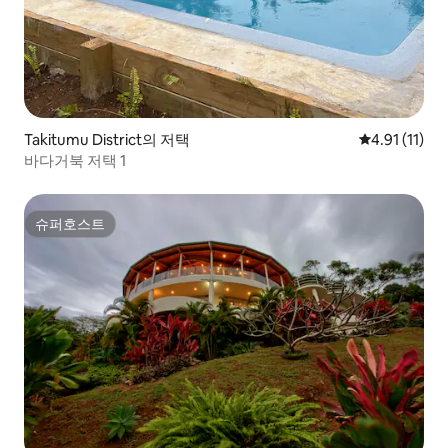
Takitumu District의 저택
평점 4.91점(
4.91 (11)
바다거북 저택 1
슈퍼호스트
슈퍼호스트