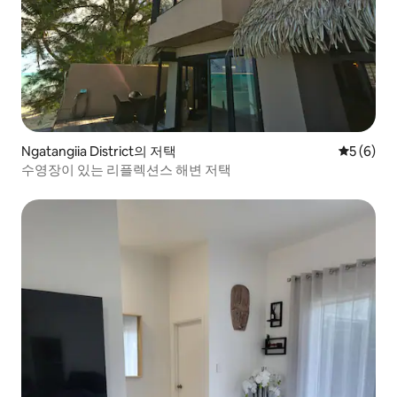
Ngatangiia District의 저택
평점 5점(
5 (6)
수영장이 있는 리플렉션스 해변 저택