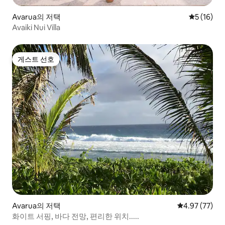
Avarua의 저택
평점 5점(5
5 (16)
Avaiki Nui Villa
게스트 선호
게스트 선호
Avarua의 저택
평점 4.97점(5
4.97 (77)
화이트 서핑, 바다 전망, 편리한 위치.....