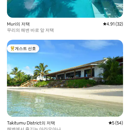
Muri의 저택
평점 4.91점(5
4.91 (32)
무리의 해변 바로 앞 저택
게스트 선호
상위 게스트 선호
Takitumu District의 저택
평점 5점(5
5 (54)
해변에서 즐기는 아라모아나