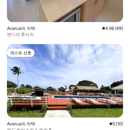
Avarua의 저택
평점 4.96점(5
4.96 (49)
앤디의 휴식처
게스트 선호
게스트 선호
Avarua의 저택
평점 5점(5
5 (10)
레드 히비스커스 빌라 8