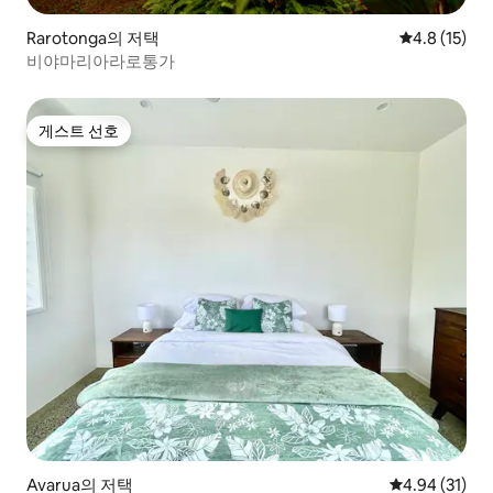
Rarotonga의 저택
평점 4.8점(5
4.8 (15)
비야마리아라로통가
게스트 선호
게스트 선호
Avarua의 저택
평점 4.94점(5
4.94 (31)