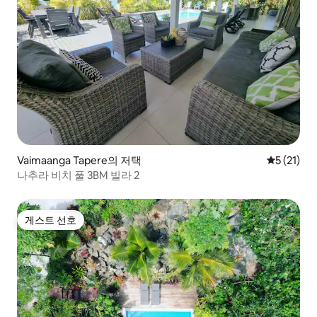
Vaimaanga Tapere의 저택
평점 5점(5
5 (21)
나추라 비치 풀 3BM 빌라 2
게스트 선호
게스트 선호