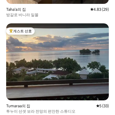
Taha'a의 집
평점 4.83점(5
4.83 (29)
방갈로 바니라 일몰
게스트 선호
상위 게스트 선호
Tumaraa의 집
평점 5점(5
5 (33)
투누이 선셋 보라 전망의 편안한 스튜디오