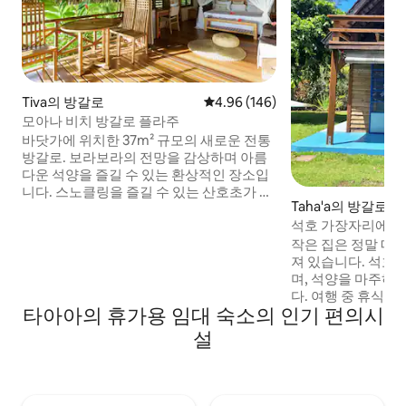
Tiva의 방갈로
평점 4.96점(5점 만점), 후기 146
4.96 (146)
모아나 비치 방갈로 플라주
바닷가에 위치한 37m² 규모의 새로운 전통
방갈로. 보라보라의 전망을 감상하며 아름
다운 석양을 즐길 수 있는 환상적인 장소입
니다. 스노클링을 즐길 수 있는 산호초가 바
Taha'a의 방갈로
로 길 건너편에 있습니다. 조용한 곳. 교통
석호 가장자리에 위
편: 하투파/타푸아무 선착장에서 무료. 바이
토아레/파아하/포우토루 선착장에서 2000
작은 집은 정말 매
XPF. 하아메네 선착장에서 1,000 XPF. 매장
져 있습니다. 석호
은 2km 거리에 있습니다. 800m 거리에 스
며, 석양을 마주하
낵이 있습니다. 렌터카: 요금은 하루
다. 여행 중 휴식을
타아아의 휴가용 임대 숙소의 인기 편의시
7500xpf입니다. 조식 2,500 XPF. 저녁 식사
소에 면한 선착장으
는 1인당 하루 3,500 XPF입니다. Mauruuru
클링, 휴식을 즐길 
설
고 편안한 분위기를
기타 가능한 숙소: 
https://www.airb
guests=1&adults