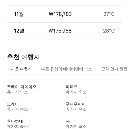
11월
₩178,783
27°C
12월
₩175,968
28°C
추천 여행지
가까운 여행지
다른 유형의 에어비앤비 숙소
근처 인기 관광
무레아-마이아오
파페트
휴가지 숙소
휴가지 숙소
모레아
푸나우이아
휴가지 숙소
휴가지 숙소
후아히네
파
휴가지 숙소
휴가지 숙소