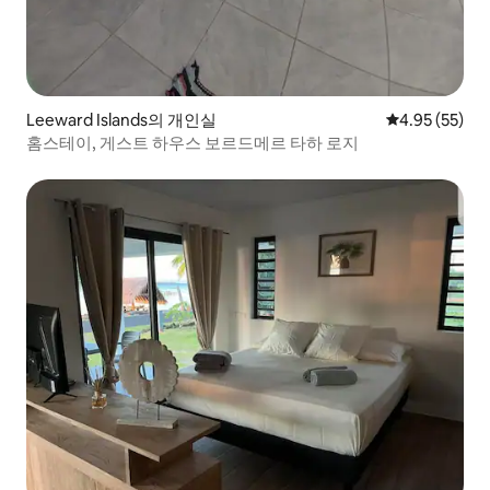
Leeward Islands의 개인실
평점 4.95점(5
4.95 (55)
홈스테이, 게스트 하우스 보르드메르 타하 로지