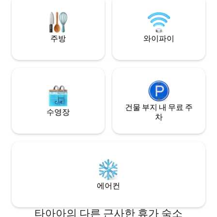
e257-4411-8152-5
주방
와이파이
건물 부지 내 무료 주
수영장
차
에어컨
타아아의 다른 근사한 휴가 숙소