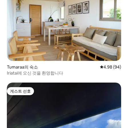
Tumaraa의 숙소
평점 4.98점(5
4.98 (94)
Iriatai에 오신 것을 환영합니다
게스트 선호
게스트 선호