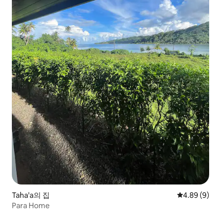
Taha'a의 집
평점 4.89점(
4.89 (9)
Para Home