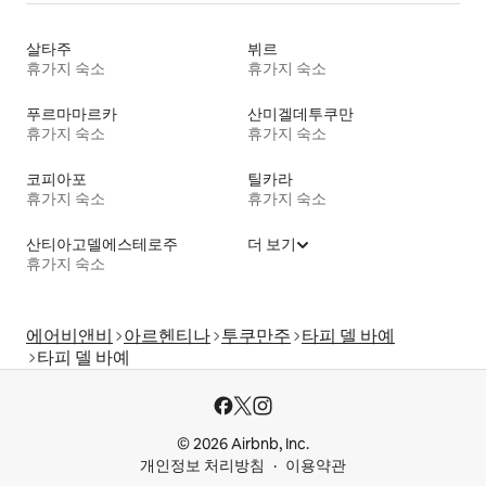
살타주
뷔르
휴가지 숙소
휴가지 숙소
푸르마마르카
산미겔데투쿠만
휴가지 숙소
휴가지 숙소
코피아포
틸카라
휴가지 숙소
휴가지 숙소
산티아고델에스테로주
더 보기
휴가지 숙소
에어비앤비
아르헨티나
투쿠만주
타피 델 바예
타피 델 바예
© 2026 Airbnb, Inc.
개인정보 처리방침
이용약관