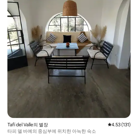
Tafí del Valle의 별장
평점 4.53점(5
4.53 (131)
타피 델 바예의 중심부에 위치한 아늑한 숙소