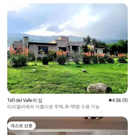
Tafí del Valle의 집
평점 4.56점(
4.56 (9)
타피델바예의 아름다운 주택, 8~10명 수용 가능
게스트 선호
게스트 선호