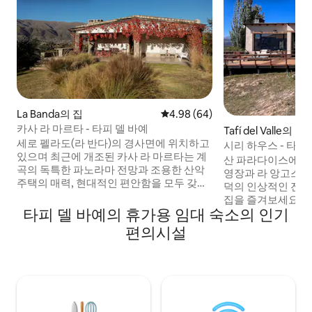
La Banda의 집
평점 4.98점(5점 만점), 후기 64
4.98 (64)
카사 라 마르타 - 타피 델 바예
Tafí del Valle의 집
세로 펠라도(라 반다)의 경사면에 위치하고
시리 하우스 - 타피
있으며 최근에 개조된 카사 라 마르타는 계
전망
산 파라다이스에 오
곡의 독특한 파노라마 전망과 조용한 산악
영장과 라 앙고스투
주택의 매력, 현대적인 편안함을 모두 갖추
덕의 인상적인 전망
고 있습니다. 시내 중심지에서 불과 5분 거
집을 즐겨보세요. 30
리에 있으며, 강으로 전용 출입이 가능하고,
타피 델 바예의 휴가용 임대 숙소의 인기
Siringuillas" 
넓은 정원, 시설이 완비된 야외 공간, 그릴이
는 투쿠만에서 가장 
편의시설
있는 파노라마 테라스, 풍경을 감상할 수 있
센터인 타피 델 바예 (Ta
는 거실 겸 식사 공간, 넉넉한 주차 공간을
라르 (El Mollar)
갖추고 있습니다. 완전한 프라이버시를 누
안한 분위기에서 
리며 휴식을 취하고 자연을 즐길 수 있는 이
즐기기에 이상적이
상적인 장소입니다.
을 자랑합니다!