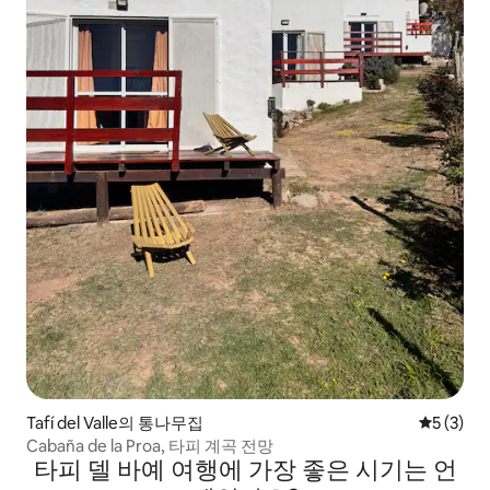
Tafí del Valle의 통나무집
평점 5점(
5 (3)
Cabaña de la Proa, 타피 계곡 전망
타피 델 바예 여행에 가장 좋은 시기는 언