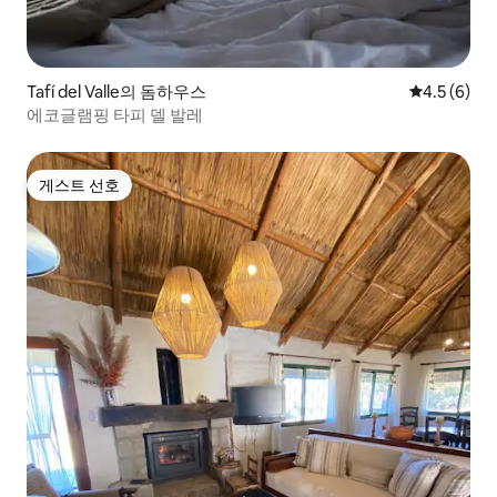
Tafí del Valle의 돔하우스
평점 4.5점(
4.5 (6)
에코글램핑 타피 델 발레
게스트 선호
게스트 선호