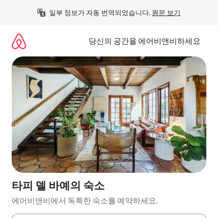
콘
일부 정보가 자동 번역되었습니다. 
원문 보기
텐
츠
로
당신의 공간을 에어비앤비하세요
바
로
가
기
타피 델 바예의 숙소
에어비앤비에서 독특한 숙소를 예약하세요.