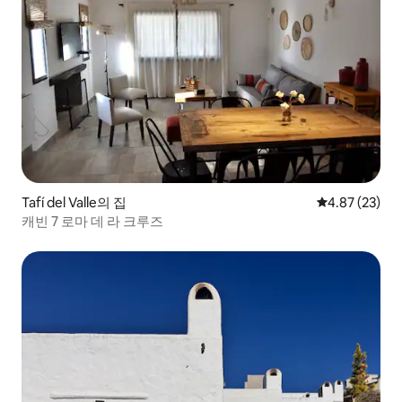
Tafí del Valle의 집
평점 4.87점(5
4.87 (23)
캐빈 7 로마 데 라 크루즈