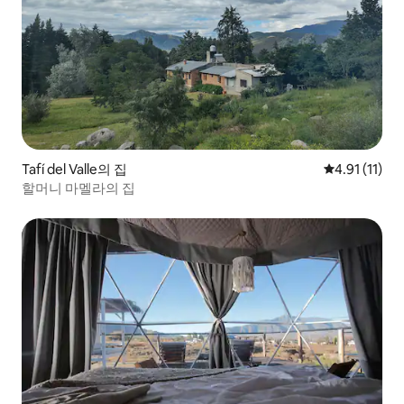
Tafí del Valle의 집
평점 4.91점(
4.91 (11)
할머니 마멜라의 집