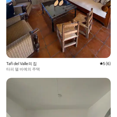
Tafí del Valle의 집
평점 5점(
5 (6)
타피 델 바예의 주택