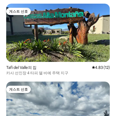
게스트 선호
게스트 선호
Tafí del Valle의 집
평점 4.83점(5
4.83 (12)
카사 선인장 4 타피 델 바예 주택 지구
게스트 선호
게스트 선호