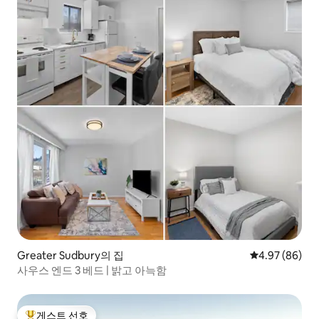
Greater Sudbury의 집
평점 4.97점(5
4.97 (86)
사우스 엔드 3 베드 | 밝고 아늑함
게스트 선호