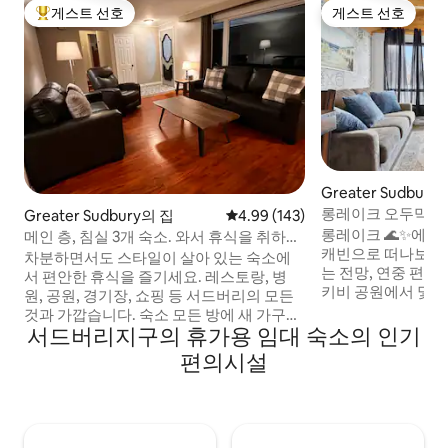
게스트 선호
게스트 선호
상위 게스트 선호
게스트 선호
Greater Sudbury
롱레이크 오두막 - 
Greater Sudbury의 집
평점 4.99점(5점 만점), 후기 143
4.99 (143)
롱레이크 🌊✨에 
메인 층, 침실 3개 숙소. 와서 휴식을 취하세
캐빈으로 떠나보세요
요!
차분하면서도 스타일이 살아 있는 숙소에
는 전망, 연중 편안
서 편안한 휴식을 즐기세요. 레스토랑, 병
키비 공원에서 몇 
원, 공원, 경기장, 쇼핑 등 서드버리의 모든
거 타기, 스키 🥾🚴‍
것과 가깝습니다. 숙소 모든 방에 새 가구가
드베리의 4 코너스
서드버리지구의 휴가용 임대 숙소의 인기
있습니다! 가구가 완비된 주방과 울타리로
니다. 최근 현대적인 주방🍳, 아치형 천장,
둘러싸인 전용 뒷마당! 퀸사이즈 침대 3개,
편의시설
세련된 감각으로 개
가죽 소파 + 전기 리클라이너. 2대 주차. 가
안한 더블 베드🛏️
족 친화적이고 안전한 동네에 위치하고 있
는 새로운 풀아웃
습니다. 게스트는 초고속 와이파이, 케이블
✨ — 커플, 소규모
+ 넷플릭스를 이용할 수 있습니다. 엄격히
게 적합합니다.
반려동물 동반 불가 및 실내 흡연/전자담