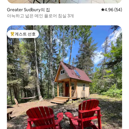
Greater Sudbury의 집
평점 4.96점(5
4.96 (54)
아늑하고 넓은 메인 플로어 침실 3개
게스트 선호
상위 게스트 선호