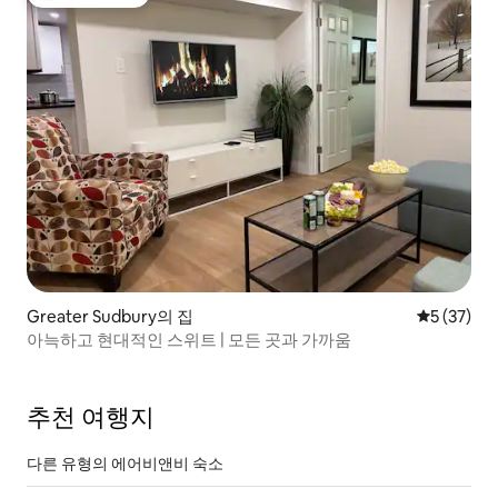
상위 게스트 선호
Greater Sudbury의 집
평점 5점(5
5 (37)
아늑하고 현대적인 스위트 | 모든 곳과 가까움
추천 여행지
다른 유형의 에어비앤비 숙소