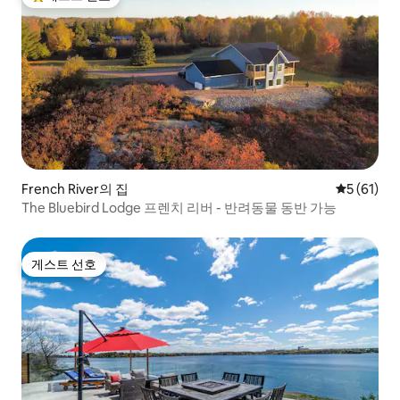
상위 게스트 선호
French River의 집
평점 5점(5
5 (61)
The Bluebird Lodge 프렌치 리버 - 반려동물 동반 가능
게스트 선호
게스트 선호