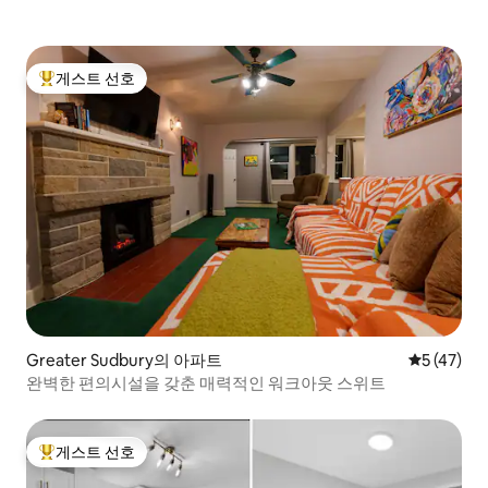
게스트 선호
상위 게스트 선호
Greater Sudbury의 아파트
평점 5점(5
5 (47)
완벽한 편의시설을 갖춘 매력적인 워크아웃 스위트
게스트 선호
상위 게스트 선호