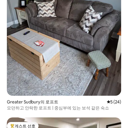
Greater Sudbury의 로프트
평점 5점(5
5 (24)
모던하고 안락한 로프트 | 중심부에 있는 보석 같은 숙소
게스트 선호