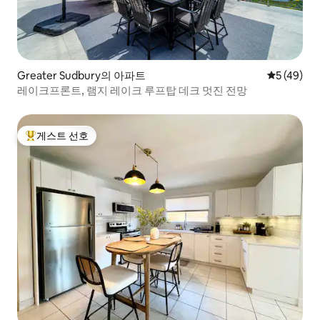
Greater Sudbury의 아파트
평점 5점(5
5 (49)
레이크프론트, 램지 레이크 루프탑 데크 멋진 전망
게스트 선호
상위 게스트 선호