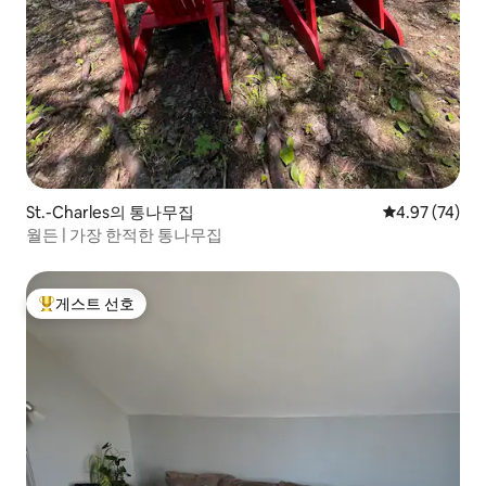
St.-Charles의 통나무집
평점 4.97점(5
4.97 (74)
월든 | 가장 한적한 통나무집
게스트 선호
상위 게스트 선호