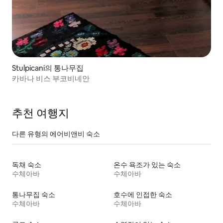
Stulpicani의 통나무집
카바나 비스 부코비네안
추천 여행지
다른 유형의 에어비앤비 숙소
독채 숙소
온수 욕조가 있는 숙소
수체아바
수체아바
통나무집 숙소
호수에 인접한 숙소
수체아바
수체아바