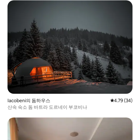
Iacobeni의 돔하우스
평점 4.79점(5
4.79 (34)
산속 숙소 돔 바트라 도르네이 부코비나