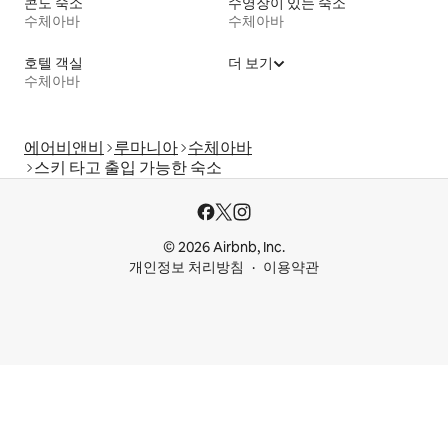
콘도 숙소
수영장이 있는 숙소
수체아바
수체아바
호텔 객실
더 보기
수체아바
에어비앤비
루마니아
수체아바
스키 타고 출입 가능한 숙소
© 2026 Airbnb, Inc.
개인정보 처리방침
이용약관