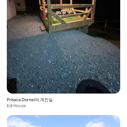
Prisaca Dornei의 개인실
Edi House