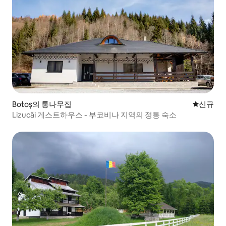
Botoș의 통나무집
신규 숙소
신규
Lizucăi 게스트하우스 - 부코비나 지역의 정통 숙소