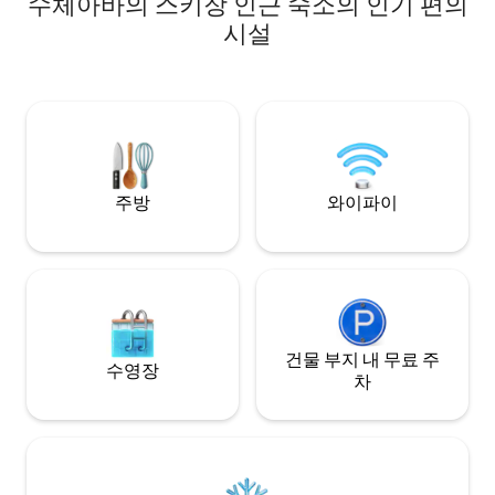
수체아바의 스키장 인근 숙소의 인기 편의
명의 게스트를 수용할
experiența. Ideală pentru cupluri sau
컨이 있는 침실 4개 
시설
familii mici, în orice sezon. 🌲♨️
파 • 요청 시 아기 침대 2개
완비 • 넓고 아늑한
을 위한 실내 자쿠지 
한 대형 테라스 • 휴식
외 온수 욕조 
주방
와이파이
건물 부지 내 무료 주
수영장
차