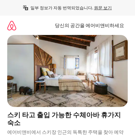
콘
일부 정보가 자동 번역되었습니다. 
원문 보기
텐
츠
로
당신의 공간을 에어비앤비하세요
바
로
가
기
스키 타고 출입 가능한 수체아바 휴가지
숙소
에어비앤비에서 스키장 인근의 독특한 주택을 찾아 예약