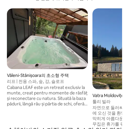
Văleni-Stânișoara의 초소형 주택
리프 | 전용 스파, 숲, 강, 슬로프
Cabana LEAF este un retreat exclusiv la
munte, creat pentru momente de răsfăț
Vatra Moldoviț
și reconectare cu natura. Situată la baza
툴리 빌라
pădurii, lângă râu și pârtia de schi, oferă
자연으로 둘러싸인 
un cadru intim, cu view spectaculos.
에 오신 것을 환영합니다 
Jacuzzi profesional privat în exterior,
막히게 아름다운 환
saună salinǎ, chicinetă complet utilată, 2
무집은 휴가를 위한 
băi și 3 paturi duble completează