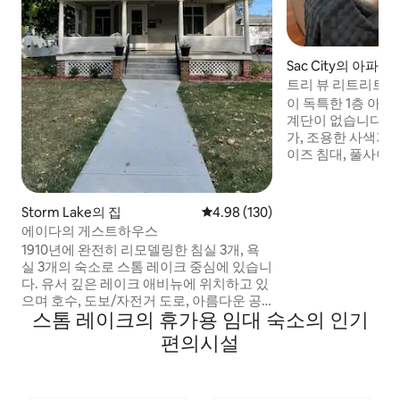
Sac City의 아파트
트리 뷰 리트리트
이 독특한 1층 아
계단이 없습니다. 몽
가, 조용한 사색가
이즈 침대, 풀사이즈
아웃 소파, 완비된 주
간, 숙소 내 세탁실
추고 있습니다. 이
Storm Lake의 집
평점 4.98점(5점 만점), 후기 130
4.98 (130)
앤 폭스 플랫 아파
에이다의 게스트하우스
파크의 수영장, 스
1910년에 완전히 리모델링한 침실 3개, 욕
걸음 거리에 있습니
실 3개의 숙소로 스톰 레이크 중심에 있습니
해 이곳에 오시든,
다. 유서 깊은 레이크 애비뉴에 위치하고 있
실 것입니다!
으며 호수, 도보/자전거 도로, 아름다운 공
스톰 레이크의 휴가용 임대 숙소의 인기
원 2곳에서 불과 2블록 거리에 있습니다. 도
심은 도보 거리 내에 있으며 아름다운 교회
편의시설
5개, 킹스 포인트 워터파크 및 해변/공원도
도보 거리 내에 있습니다. 초고속 인터넷, 편
안한 침대/새 침구, 새로운 셰프의 주방, 대