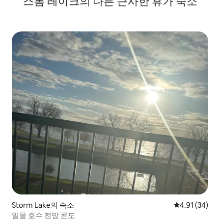
스톰 레이크의 다른 근사한 휴가 숙소
Storm Lake의 숙소
평점 4.91점(5
4.91 (34)
일몰 호수 전망 콘도