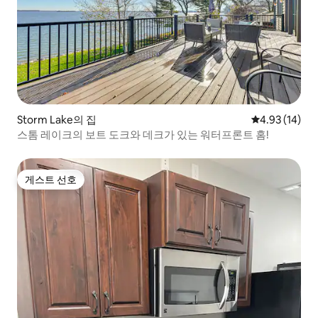
Storm Lake의 집
평점 4.93점(5
4.93 (14)
스톰 레이크의 보트 도크와 데크가 있는 워터프론트 홈!
게스트 선호
게스트 선호