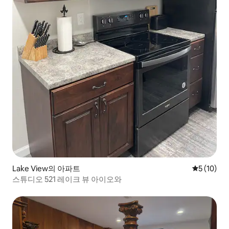
Lake View의 아파트
평점 5점(5
5 (10)
스튜디오 521 레이크 뷰 아이오와