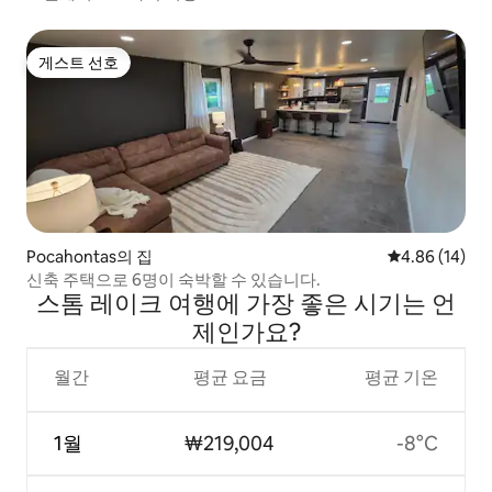
게스트 선호
게스트 선호
Pocahontas의 집
평점 4.86점(5
4.86 (14)
신축 주택으로 6명이 숙박할 수 있습니다.
스톰 레이크 여행에 가장 좋은 시기는 언
제인가요?
월간
평균 요금
평균 기온
1월
₩219,004
-8°C