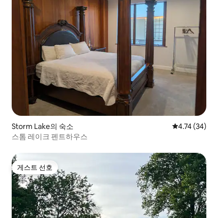
Storm Lake의 숙소
평점 4.74점(5
4.74 (34)
스톰 레이크 펜트하우스
게스트 선호
게스트 선호