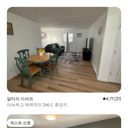
알타의 아파트
평점 4.71점(
4.71 (21)
아늑하고 매력적인 2베드 휴양지
게스트 선호
게스트 선호