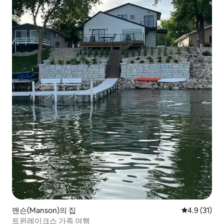
맨슨(Manson)의 집
평점 4.9점(5
4.9 (31)
트윈레이크스 가족 여행