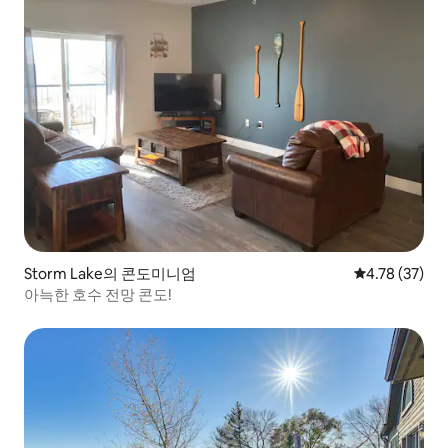
Storm Lake의 콘도미니엄
평점 4.78점(5
4.78 (37)
아늑한 호수 전망 콘도!