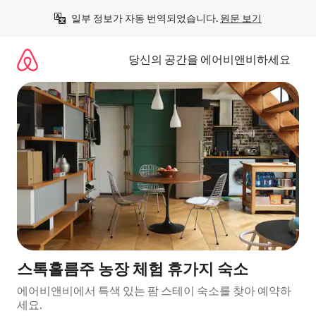
콘
일부 정보가 자동 번역되었습니다. 
원문 보기
텐
츠
로
당신의 공간을 에어비앤비하세요
바
로
가
기
스톡홀름주 농장 체험 휴가지 숙소
에어비앤비에서 특색 있는 팜 스테이 숙소를 찾아 예약하
세요.