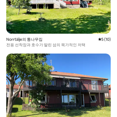
Norrtälje의 통나무집
평점 5점(5
5 (10)
전용 선착장과 호수가 딸린 섬의 목가적인 저택