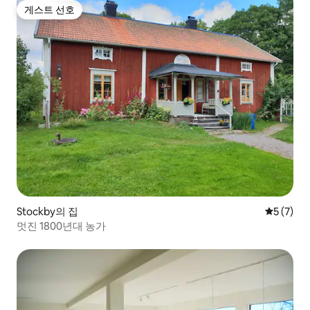
게스트 선호
게스트 선호
Stockby의 집
평점 5점(
5 (7)
멋진 1800년대 농가