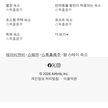
별장 숙소
반려동물 동반이 허용되는 숙소
스톡홀름주
스톡홀름주
초소형 주택 숙소
로프트 숙소
스톡홀름주
스톡홀름주
독채 숙소
더 보기
스톡홀름주
에어비앤비
스웨덴
스톡홀름주
팜 스테이 숙소
© 2026 Airbnb, Inc.
개인정보 처리방침
이용약관