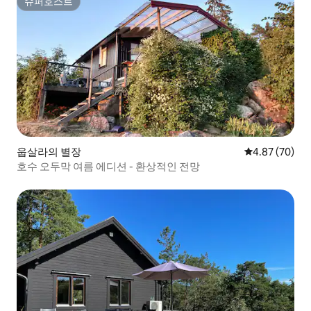
슈퍼호스트
슈퍼호스트
웁살라의 별장
평점 4.87점(5
4.87 (70)
호수 오두막 여름 에디션 - 환상적인 전망