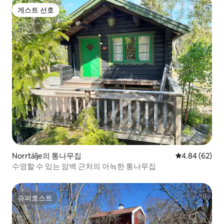
게스트 선호
게스트 선호
Norrtälje의 통나무집
평점 4.84점(5
4.84 (62)
수영할 수 있는 암벽 근처의 아늑한 통나무집
슈퍼호스트
슈퍼호스트