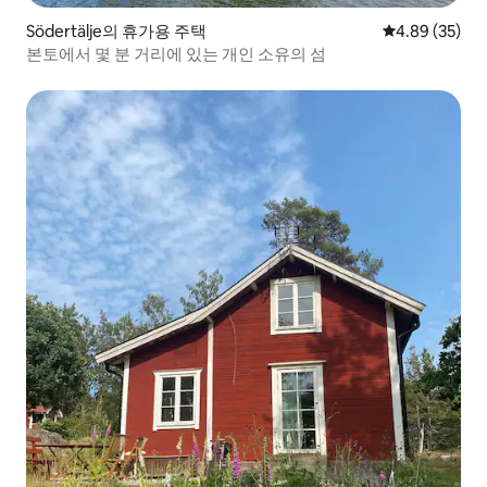
Södertälje의 휴가용 주택
평점 4.89점(5
4.89 (35)
본토에서 몇 분 거리에 있는 개인 소유의 섬