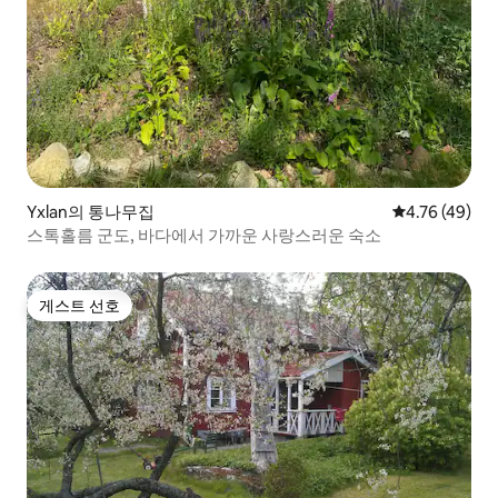
Yxlan의 통나무집
평점 4.76점(5
4.76 (49)
스톡홀름 군도, 바다에서 가까운 사랑스러운 숙소
게스트 선호
게스트 선호