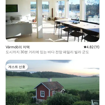
Värmdö의 저택
평점 4.82점(
4.82 (11)
도시까지 30분 거리에 있는 바다 전망 패밀리 빌라 군도
게스트 선호
게스트 선호