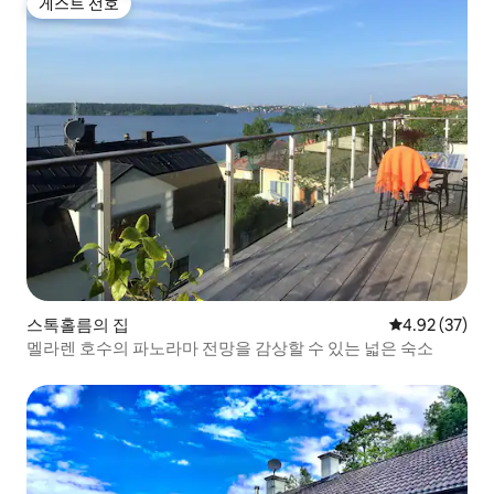
게스트 선호
게스트 선호
스톡홀름의 집
평점 4.92점(5
4.92 (37)
멜라렌 호수의 파노라마 전망을 감상할 수 있는 넓은 숙소