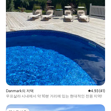
Danmark의 저택
평점 4.93점(
4.93 (41)
우프살라 시내에서 약 10분 거리에 있는 현대적인 전원 지역!