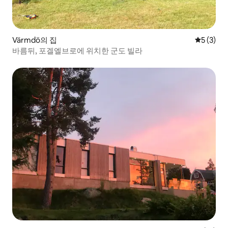
Värmdö의 집
평점 5점(
5 (3)
바름뒤, 포겔엘브로에 위치한 군도 빌라