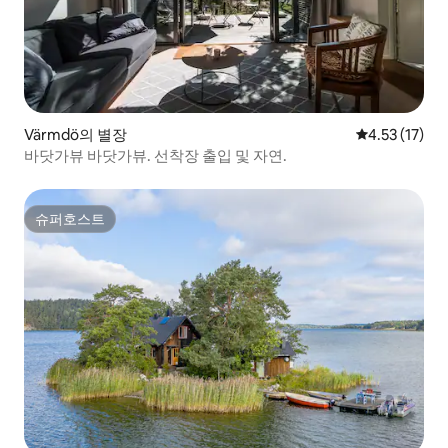
Värmdö의 별장
평점 4.53점(
4.53 (17)
바닷가뷰 바닷가뷰. 선착장 출입 및 자연.
슈퍼호스트
슈퍼호스트