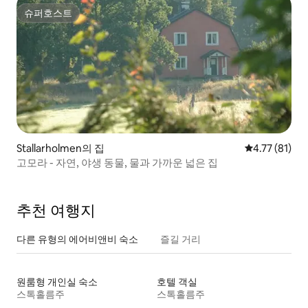
슈퍼호스트
슈퍼호스트
Stallarholmen의 집
평점 4.77점(
4.77 (81)
고모라 - 자연, 야생 동물, 물과 가까운 넓은 집
추천 여행지
다른 유형의 에어비앤비 숙소
즐길 거리
원룸형 개인실 숙소
호텔 객실
스톡홀름주
스톡홀름주