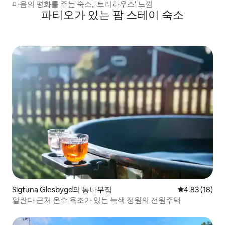
마음의 평화를 주는 숙소, '트리하우스' 느낌
파티오가 있는 팜 스테이 숙소
Sigtuna Glesbygd의 통나무집
평점 4.83점(5
4.83 (18)
알란다 근처 온수 욕조가 있는 녹색 정원의 전원주택