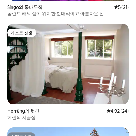
Singö의 통나무집
평점 5점(5
5 (21)
올란드 해의 섬에 위치한 현대적이고 아름다운 집
게스트 선호
게스트 선호
Herräng의 헛간
평점 4.92점(5
4.92 (24)
헤란의 시골집