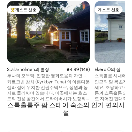
게스트 선호
게스트 선호
상위 게스트 선호
게스트 선호
Stallarholmen의 별장
평점 4.99점(5점 만점), 후기 148
4.99 (148)
Ekerö Ö의 집
투나의 오두막, 진정한 평화로움과 자연에
스톡홀름 시내에서 
가까운 곳.
의 목가적인 분위기
키르크빈 참치 (Kyrkbyn Tuna) 의 아름다운
인근의 말 목초지가
셀라 섬에 위치한 전원주택으로, 정원과 농
세요. 조용하고 목
지로 둘러싸여 있습니다. 이곳에서는 호스
통과 스톡홀름 도시
트의 전용 공간에서 프라이버시가 보장되
로 지어진 현대적인
스톡홀름주 팜 스테이 숙소의 인기 편의시
는 아늑하고 실용적인 전원주택에서 고요
(Svartsjö Cast
와 자연을 즐길 수 있습니다. 새롭게 단장한
습니다. 자전거 거
설
욕실 및 세탁실! 멜라렌 호수 한가운데에 위
리가 있습니다. 숙
치한 셀라 아일랜드는 아름다운 자연과 역
정원에 바깥에 앉을
사적인 환경을 제공합니다. 공공 도로와 가
연결되는 등산로. 