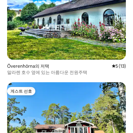
Överenhörna의 저택
평점 5점(5
5 (13)
말라렌 호수 옆에 있는 아름다운 전원주택
게스트 선호
게스트 선호