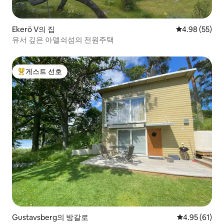
Ekerö V의 집
평점 4.98점(5
4.98 (55)
유서 깊은 아델쇠섬의 전원주택
게스트 선호
상위 게스트 선호
Gustavsberg의 방갈로
평점 4.95점(5
4.95 (61)