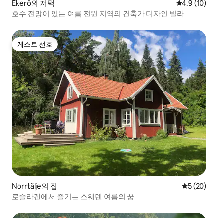
Ekerö의 저택
평점 4.9점(5
4.9 (10)
호수 전망이 있는 여름 전원 지역의 건축가 디자인 빌라
게스트 선호
게스트 선호
Norrtälje의 집
평점 5점(5
5 (20)
로슬라겐에서 즐기는 스웨덴 여름의 꿈