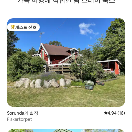
가족 여행에 적합한 팜 스테이 숙소
게스트 선호
상위 게스트 선호
Sorunda의 별장
평점 4.94점(5
4.94 (16)
Fiskartorpet