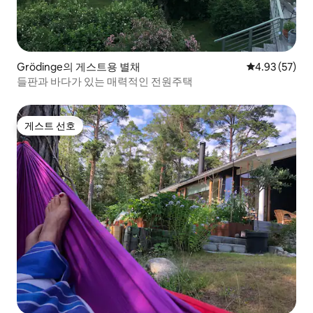
Grödinge의 게스트용 별채
평점 4.93점(5
4.93 (57)
들판과 바다가 있는 매력적인 전원주택
게스트 선호
게스트 선호