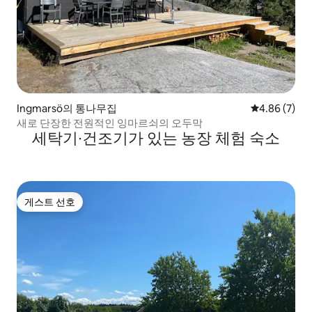
Ingmarsö의 통나무집
평점 4.86점(
4.86 (7)
새로 단장한 전원적인 잉마르쇠의 오두막
세탁기∙건조기가 있는 농장 체험 숙소
게스트 선호
게스트 선호