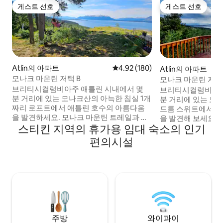
게스트 선호
게스트 선호
게스트 선호
게스트 선호
Atlin의 아파트
평점 4.92점(5점 만점), 후기 180
4.92 (180)
Atlin의 아파트
모나크 마운틴 저택 B
모나크 마운틴 저택
브리티시컬럼비아주 애틀린 시내에서 몇
브리티시컬럼비아주
분 거리에 있는 모나크산의 아늑한 침실 1개
분 거리에 있는 모
짜리 로프트에서 애틀린 호수의 아름다움
드룸 스위트에서 
을 발견하세요. 모나크 마운틴 트레일과 바
을 발견해 보세요.
스티킨 지역의 휴가용 임대 숙소의 인기
로 연결되어 있습니다. 이 휴양지에는 완비
바로 연결되어 있습
된 주방, 넓은 욕실, 사우나, 무료 와이파이
비된 주방, 욕실, 
편의시설
가 마련되어 있습니다. 1박당 25달러로 배변
마련되어 있습니다. 
훈련을 받은 개를 동반할 수 있습니다. 저희
련을 받은 개를 동
는 멋진 전망을 자랑하는 대형 데크를 공유
멋진 전망을 자랑하
하는 두 개의 동일한 아파트, A와 B를 제공
는 두 개의 동일한 
합니다. 각 숙소는 최대 4명의 게스트를 수
니다. 각 숙소는 최
용할 수 있지만 2명이 이상적입니다. 추가
할 수 있지만 2명
적인 프라이버시를 위해 다른 아파트의 예
인 프라이버시를 위
약 가능 여부를 문의하세요.
가능 여부를 문의하
주방
와이파이