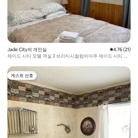
Jade City의 개인실
평점 4.76점(
4.76 (21)
제이드 시티 모텔 객실 2 브리티시컬럼비아주 제이드 시티 여
행
게스트 선호
게스트 선호