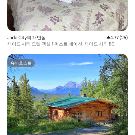
Jade City의 개인실
평점 4.77점(5
4.77 (26)
제이드 시티 모텔 객실 1 퍼스트 네이션, 제이드 시티 BC
슈퍼호스트
슈퍼호스트