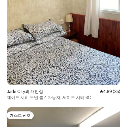
Jade City의 개인실
평점 4.89점(5
4.89 (35)
제이드 시티 모텔 룸 4 자동차, 제이드 시티 BC
게스트 선호
게스트 선호