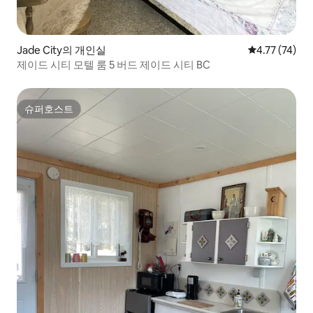
Jade City의 개인실
평점 4.77점(5
4.77 (74)
제이드 시티 모텔 룸 5 버드 제이드 시티 BC
슈퍼호스트
슈퍼호스트