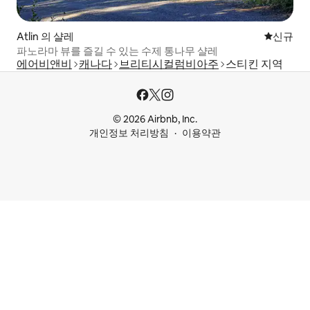
Atlin 의 샬레
신규 숙소
신규
파노라마 뷰를 즐길 수 있는 수제 통나무 샬레
에어비앤비
캐나다
브리티시컬럼비아주
스티킨 지역
© 2026 Airbnb, Inc.
개인정보 처리방침
이용약관