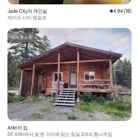
Jade City의 개인실
평점 4.94점(5
4.94 (18)
제이드 시티 방갈로
슈퍼호스트
슈퍼호스트
Atlin의 집
DT Atlin에서 몇 분 거리에 있는 침실 2개의 통나무집