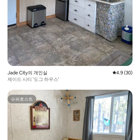
Jade City의 개인실
평점 4.9점(5
4.9 (30)
제이드 시티 '도그 하우스'
슈퍼호스트
슈퍼호스트