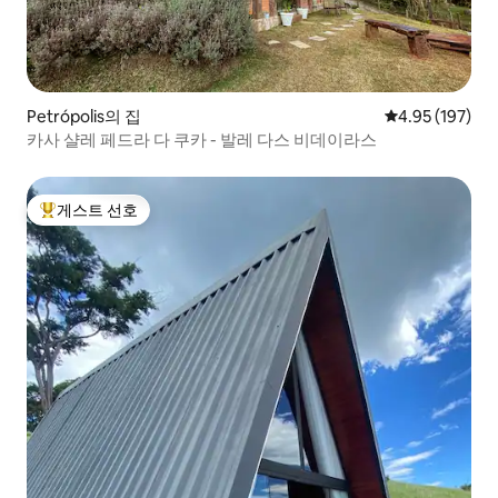
Petrópolis의 집
평점 4.95점(5점
4.95 (197)
카사 샬레 페드라 다 쿠카 - 발레 다스 비데이라스
게스트 선호
상위 게스트 선호