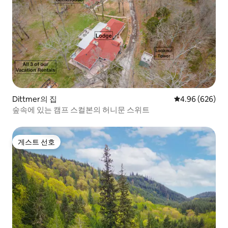
Dittmer의 집
평점 4.96점(5점
4.96 (626)
숲속에 있는 캠프 스컬본의 허니문 스위트
게스트 선호
게스트 선호