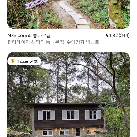
Mairiporã의 통나무집
평점 4.92점(5점
4.92 (344)
칸타레이라 산맥의 통나무집, 수영장과 벽난로
게스트 선호
상위 게스트 선호