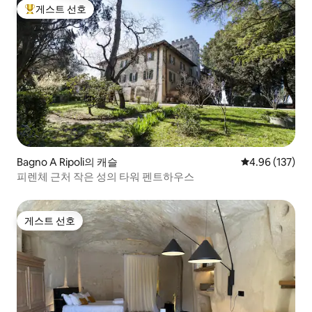
게스트 선호
상위 게스트 선호
Bagno A Ripoli의 캐슬
평점 4.96점(5점
4.96 (137)
피렌체 근처 작은 성의 타워 펜트하우스
게스트 선호
게스트 선호