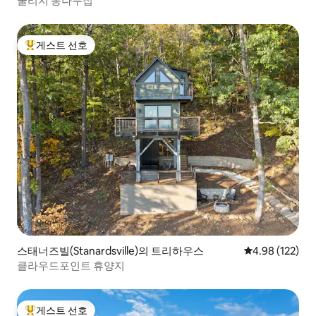
쿨리지 통나무집
게스트 선호
상위 게스트 선호
스태너즈빌(Stanardsville)의 트리하우스
평점 4.98점(5점
4.98 (122)
클라우드포인트 휴양지
게스트 선호