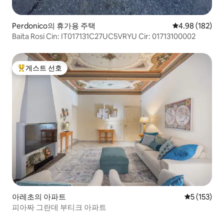
Perdonico의 휴가용 주택
평점 4.98점(5점
4.98 (182)
Baita Rosi Cin: IT017131C27UC5VRYU Cir: 01713100002
게스트 선호
상위 게스트 선호
아레초의 아파트
평점 5점(5점
5 (153)
피아짜 그란데 부티크 아파트