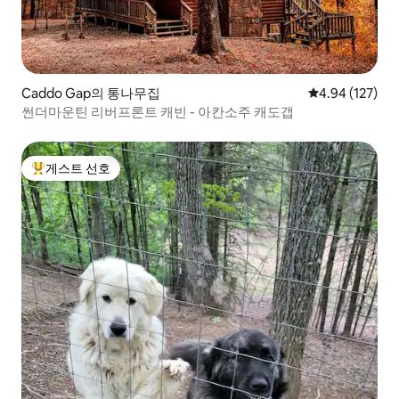
Caddo Gap의 통나무집
평점 4.94점(5점
4.94 (127)
썬더마운틴 리버프론트 캐빈 - 아칸소주 캐도갭
게스트 선호
상위 게스트 선호