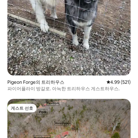
Pigeon Forge의 트리하우스
평점 4.99점(5점
4.99 (521)
파이어플라이 방갈로. 아늑한 트리하우스 게스트하우스.
게스트 선호
게스트 선호