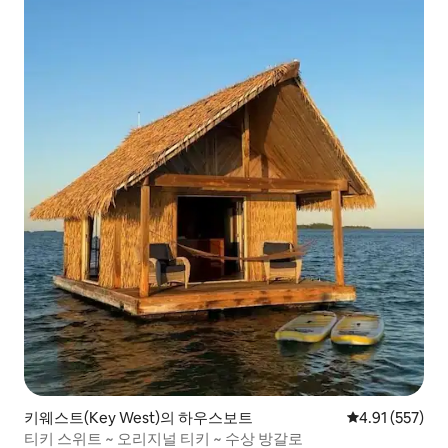
키웨스트(Key West)의 하우스보트
평점 4.91점(5
4.91 (557)
티키 스위트 ~ 오리지널 티키 ~ 수상 방갈로