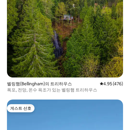
벨링햄(Bellingham)의 트리하우스
평점 4.95점(5점
4.95 (476)
폭포, 전망, 온수 욕조가 있는 벨링햄 트리하우스
게스트 선호
게스트 선호