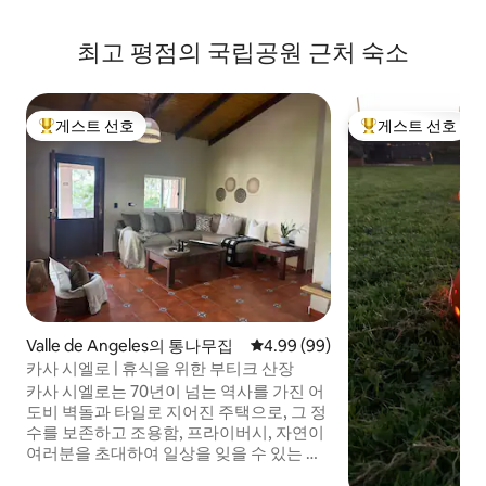
최고 평점의 국립공원 근처 숙소
게스트 선호
게스트 선호
상위 게스트 선호
상위 게스트 선호
Valle de Angeles의 통나무집
평점 4.99점(5점 만점), 후기 99
4.99 (99)
카사 시엘로 | 휴식을 위한 부티크 산장
카사 시엘로는 70년이 넘는 역사를 가진 어
도비 벽돌과 타일로 지어진 주택으로, 그 정
수를 보존하고 조용함, 프라이버시, 자연이
여러분을 초대하여 일상을 잊을 수 있는 부
티크 휴양지를 제공하기 위해 복원되었습