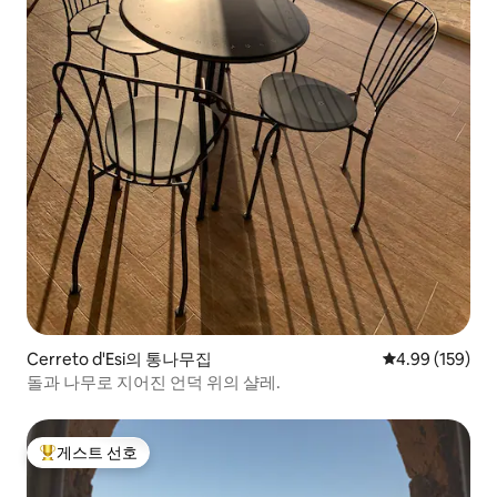
Cerreto d'Esi의 통나무집
평점 4.99점(5점
4.99 (159)
돌과 나무로 지어진 언덕 위의 샬레.
게스트 선호
상위 게스트 선호