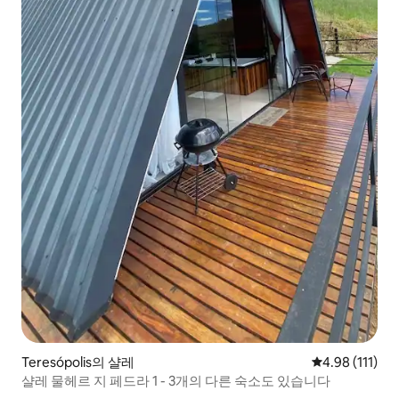
Teresópolis의 샬레
평점 4.98점(5
4.98 (111)
샬레 물헤르 지 페드라 1 - 3개의 다른 숙소도 있습니다