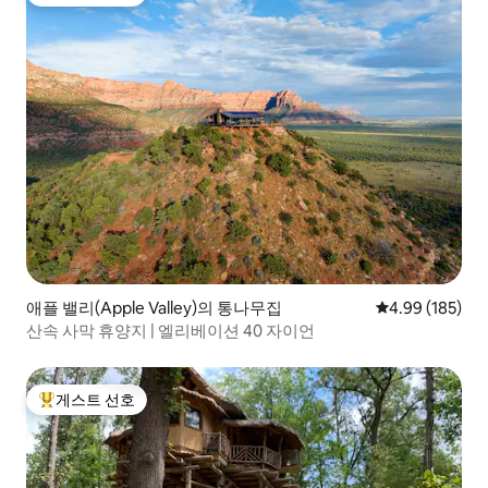
상위 게스트 선호
애플 밸리(Apple Valley)의 통나무집
평점 4.99점(5점
4.99 (185)
산속 사막 휴양지 | 엘리베이션 40 자이언
게스트 선호
상위 게스트 선호