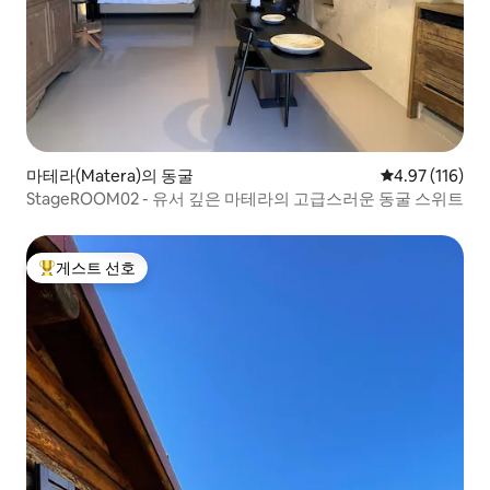
마테라(Matera)의 동굴
평점 4.97점(5
4.97 (116)
StageROOM02 - 유서 깊은 마테라의 고급스러운 동굴 스위트
게스트 선호
상위 게스트 선호