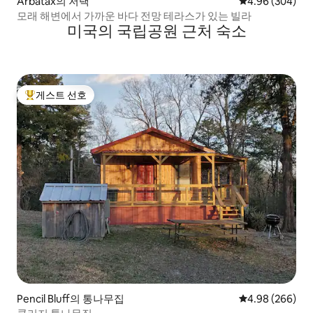
Arbatax의 저택
평점 4.96점(5점
4.96 (304)
모래 해변에서 가까운 바다 전망 테라스가 있는 빌라
미국의 국립공원 근처 숙소
게스트 선호
상위 게스트 선호
Pencil Bluff의 통나무집
평점 4.98점(5점
4.98 (266)