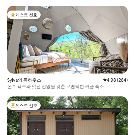
게스트 선호
상위 게스트 선호
Sylva의 돔하우스
평점 4.98점(5점
4.98 (264)
온수 욕조와 멋진 전망을 갖춘 로맨틱한 커플 숙소
게스트 선호
상위 게스트 선호