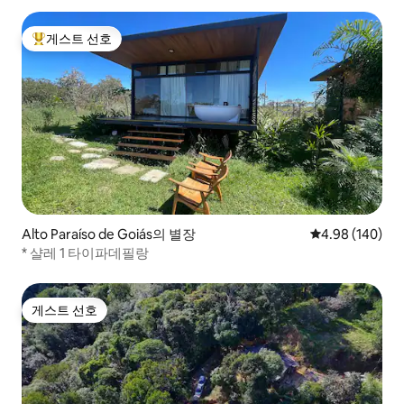
게스트 선호
상위 게스트 선호
Alto Paraíso de Goiás의 별장
평점 4.98점(5점
4.98 (140)
* 샬레 1 타이파데필랑
게스트 선호
게스트 선호