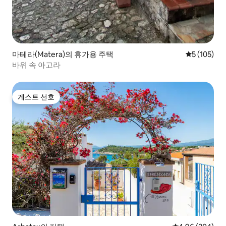
마테라(Matera)의 휴가용 주택
평점 5점(5점
5 (105)
바위 속 아고라
게스트 선호
게스트 선호