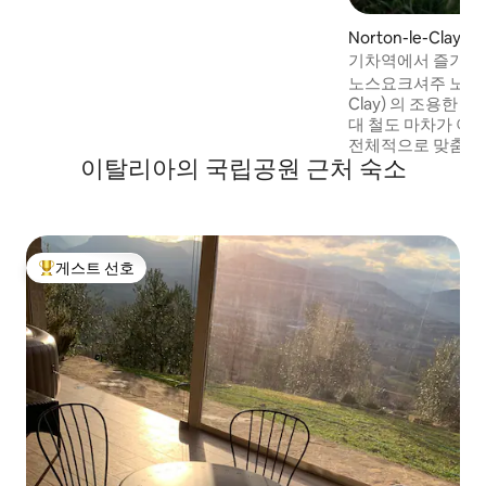
니다. 별빛 아래에서 즐기는 캠프파이어, 독
특한 야외 주방, 세로 우유카 전망을 즐겨보
Norton-le-Clay의
세요. 83Mbps 와이파이 • 울타리가 있는 정
기차역에서 즐기는
원이 있으며 반려동물 동반 가능 • 요청 시
노스요크셔주 노턴 르 
조식 제공 • 벽난로 • 넉넉한 주차 공간 • 배
Clay) 의 조용한 
달. 커플이나 소규모 가족에게 이상적입니
대 철도 마차가 아
다. 바예 데 안헬레스에서 단 15분 거리에 있
전체적으로 맞춤 
습니다.
이탈리아의 국립공원 근처 숙소
한 은신처에는 TV
침대, 시설이 완비된
실, 아늑한 통나무
는 화덕/바비큐, 게
스가 내려다보이는
게스트 선호
있는 전용 공간을 
상위 게스트 선호
주차장이 있는 야생
곳은 휴식을 취할 
니다.