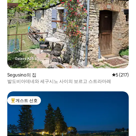
Segusino의 집
평점 5점(5점
5 (217)
발도비아데네와 세구시노 사이의 보르고 스트라마레
게스트 선호
상위 게스트 선호