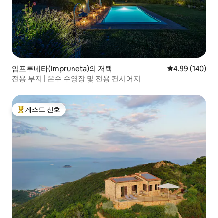
임프루네타(Impruneta)의 저택
평점 4.99점(5점
4.99 (140)
전용 부지 | 온수 수영장 및 전용 컨시어지
게스트 선호
상위 게스트 선호