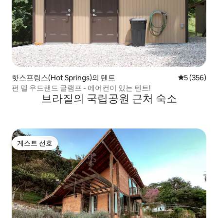
핫스프링스(Hot Springs)의 텐트
평점 5점(5점
5 (356)
펀 델 우드랜드 글램프 - 에어컨이 있는 텐트!
브라질의 국립공원 근처 숙소
게스트 선호
게스트 선호