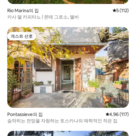
Rio Marina의 집
평점 5점(5점
5 (112)
카사 델 카피타노 | 몬테 그로소, 엘바
게스트 선호
게스트 선호
Pontassieve의 집
평점 4.96점(5
4.96 (117)
숨막히는 전망을 자랑하는 토스카나의 매력적인 작은 집