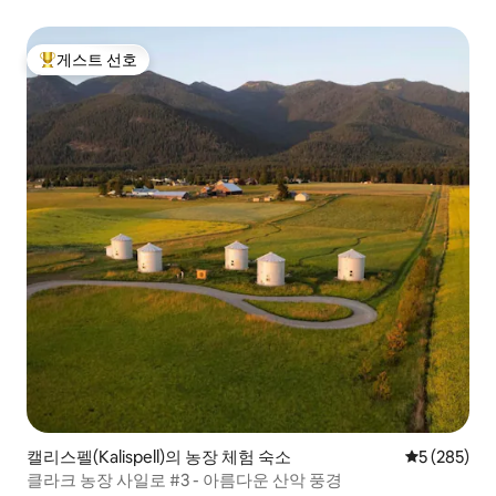
게스트 선호
상위 게스트 선호
캘리스펠(Kalispell)의 농장 체험 숙소
평점 5점(5점
5 (285)
클라크 농장 사일로 #3 - 아름다운 산악 풍경