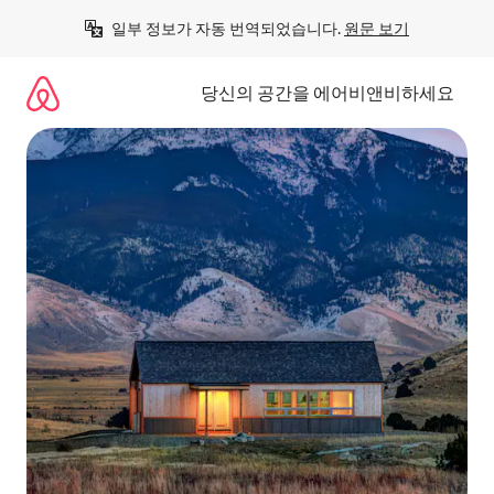
콘
일부 정보가 자동 번역되었습니다. 
원문 보기
텐
츠
로
당신의 공간을 에어비앤비하세요
바
로
가
기