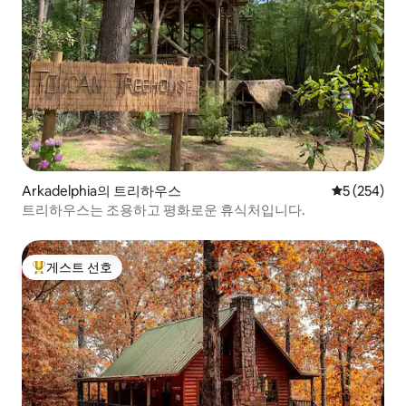
Arkadelphia의 트리하우스
평점 5점(5점
5 (254)
트리하우스는 조용하고 평화로운 휴식처입니다.
게스트 선호
상위 게스트 선호