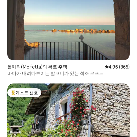
몰페타(Molfetta)의 복토 주택
평점 4.96점(5점
4.96 (365)
바다가 내려다보이는 발코니가 있는 석조 로프트
게스트 선호
상위 게스트 선호